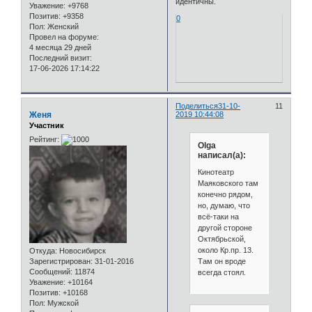
идентичны.
Уважение:
+9768
Позитив:
+9358
0
Пол:
Женский
Провел на форуме:
4 месяца 29 дней
Последний визит:
17-06-2026 17:14:22
Поделиться
31-10-
11
Женя
2019 10:44:08
Участник
Рейтинг:
Olga
написал(а):
Кинотеатр
Маяковского там
конечно рядом,
но, думаю, что
всё-таки на
другой стороне
Октябрьской,
около Кр.пр. 13.
Откуда:
Новосибирск
Там он вроде
Зарегистрирован
: 31-01-2016
Сообщений:
11874
всегда стоял.
Уважение:
+10164
Позитив:
+10168
Пол:
Мужской