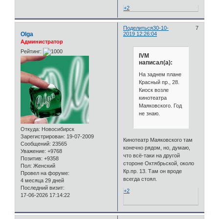
+2
Поделиться
30-10-
7
Olga
2019 12:26:04
Администратор
Рейтинг:
IVM
написал(а):
На заднем плане
Красный пр., 28.
Киоск возле
кинотеатра
Маяковского. Год
не знаю.
Откуда:
Новосибирск
Зарегистрирован
: 19-07-2009
Кинотеатр Маяковского там
Сообщений:
23565
конечно рядом, но, думаю,
Уважение:
+9768
что всё-таки на другой
Позитив:
+9358
стороне Октябрьской, около
Пол:
Женский
Кр.пр. 13. Там он вроде
Провел на форуме:
всегда стоял.
4 месяца 29 дней
Последний визит:
+2
17-06-2026 17:14:22