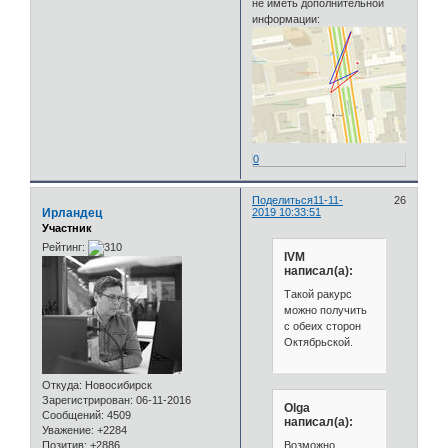
не иметь дополнительной
информации:
0
Поделиться
11-11-
26
Ирландец
2019 10:33:51
Участник
Рейтинг:
IVM
написал(а):
Такой ракурс
можно получить
с обеих сторон
Октябрьской.
Откуда:
Новосибирск
Зарегистрирован
: 06-11-2016
Olga
Сообщений:
4509
написал(а):
Уважение:
+2284
Возможно.
Позитив:
+2886