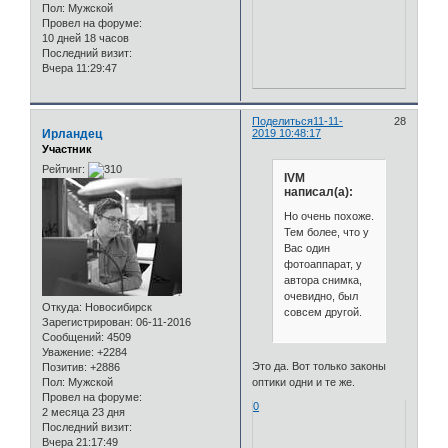
Пол:
Мужской
Провел на форуме:
10 дней 18 часов
Последний визит:
Вчера 11:29:47
Поделиться
11-11-
28
Ирландец
2019 10:48:17
Участник
Рейтинг:
IVM
написал(а):
Но очень похоже.
Тем более, что у
Вас один
фотоаппарат, у
автора снимка,
очевидно, был
Откуда:
Новосибирск
совсем другой.
Зарегистрирован
: 06-11-2016
Сообщений:
4509
Уважение:
+2284
Это да. Вот только законы
Позитив:
+2886
Пол:
Мужской
оптики одни и те же.
Провел на форуме:
0
2 месяца 23 дня
Последний визит:
Вчера 21:17:49