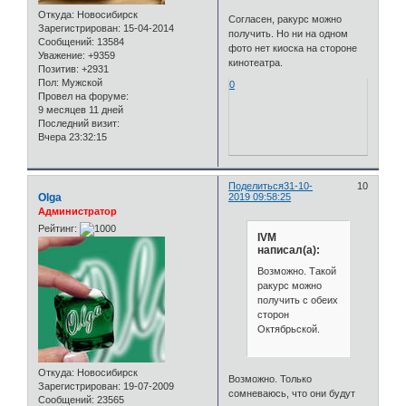
Откуда:
Новосибирск
Согласен, ракурс можно
Зарегистрирован
: 15-04-2014
получить. Но ни на одном
Сообщений:
13584
фото нет киоска на стороне
Уважение:
+9359
кинотеатра.
Позитив:
+2931
Пол:
Мужской
0
Провел на форуме:
9 месяцев 11 дней
Последний визит:
Вчера 23:32:15
Поделиться
31-10-
10
Olga
2019 09:58:25
Администратор
Рейтинг:
IVM
написал(а):
Возможно. Такой
ракурс можно
получить с обеих
сторон
Октябрьской.
Откуда:
Новосибирск
Возможно. Только
Зарегистрирован
: 19-07-2009
сомневаюсь, что они будут
Сообщений:
23565