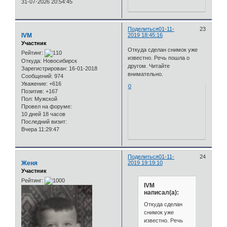
31-07-2026 20:54:45
Поделиться
01-11-
23
IVM
2019 18:45:16
Участник
Откуда сделан снимок уже
Рейтинг:
известно. Речь пошла о
Откуда:
Новосибирск
другом. Читайте
Зарегистрирован
: 16-01-2018
внимательно.
Сообщений:
974
Уважение:
+616
0
Позитив:
+167
Пол:
Мужской
Провел на форуме:
10 дней 18 часов
Последний визит:
Вчера 11:29:47
Поделиться
01-11-
24
Женя
2019 19:19:10
Участник
Рейтинг:
IVM
написал(а):
Откуда сделан
снимок уже
известно. Речь