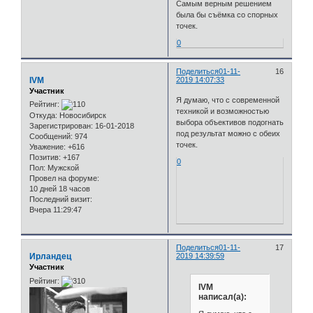
Самым верным решением
была бы съёмка со спорных
точек.
0
Поделиться
01-11-
16
IVM
2019 14:07:33
Участник
Я думаю, что с современной
Рейтинг:
техникой и возможностью
Откуда:
Новосибирск
выбора объективов подогнать
Зарегистрирован
: 16-01-2018
под результат можно с обеих
Сообщений:
974
точек.
Уважение:
+616
Позитив:
+167
0
Пол:
Мужской
Провел на форуме:
10 дней 18 часов
Последний визит:
Вчера 11:29:47
Поделиться
01-11-
17
Ирландец
2019 14:39:59
Участник
Рейтинг:
IVM
написал(а):