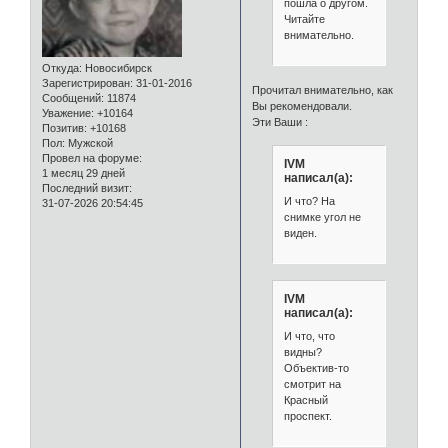
пошла о другом.
Читайте
внимательно.
Откуда:
Новосибирск
Зарегистрирован
: 31-01-2016
Прочитал внимательно, как
Сообщений:
11874
Вы рекомендовали.
Уважение:
+10164
Эти Ваши :
Позитив:
+10168
Пол:
Мужской
Провел на форуме:
IVM
1 месяц 29 дней
написал(а):
Последний визит:
И что? На
31-07-2026 20:54:45
снимке угол не
виден.
IVM
написал(а):
И что, что
видны?
Объектив-то
смотрит на
Красный
проспект.