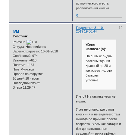
исторического места
расположения киоска.
0
Поделиться
31-10-
12
IVM
2019 19:00:44
Участник
Рейтинг:
Женя
Откуда:
Новосибирск
написал(а):
Зарегистрирован
: 16-01-2018
Сообщений:
974
На снимке видны
Уважение:
+616
балконы здания
Позитив:
+167
Красный пр,28 и
Пол:
Мужской
как известно, эти
Провел на форуме:
балконы
10 дней 18 часов
угловые.
Последний визит:
Вчера 11:29:47
И что? На снимке угол не
виден.
Я же не спорю, где стоит
киоск -- я и не видел его там
никогда по причине своего
возраста. В рамках загадки и
без дополнительных
сведений -- точка съёмки