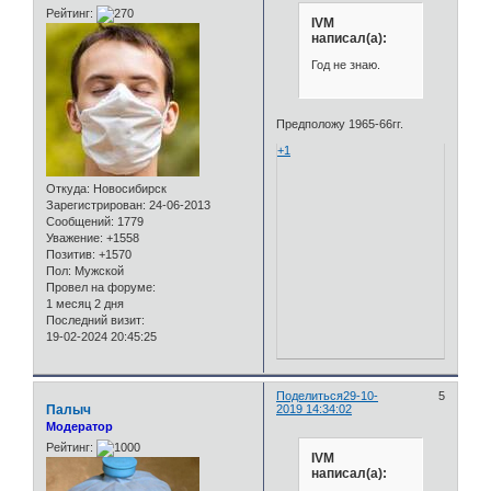
Рейтинг:
IVM
написал(а):
Год не знаю.
Предположу 1965-66гг.
+1
Откуда:
Новосибирск
Зарегистрирован
: 24-06-2013
Сообщений:
1779
Уважение:
+1558
Позитив:
+1570
Пол:
Мужской
Провел на форуме:
1 месяц 2 дня
Последний визит:
19-02-2024 20:45:25
Поделиться
29-10-
5
Палыч
2019 14:34:02
Модератор
Рейтинг:
IVM
написал(а):