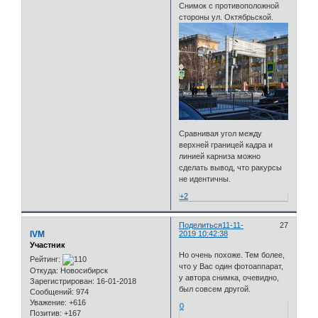
Снимок с противоположной
стороны ул. Октябрьской.
Сравнивая угол между
верхней границей кадра и
линией карниза можно
сделать вывод, что ракурсы
не идентичны.
+2
Поделиться
11-11-
27
IVM
2019 10:42:38
Участник
Но очень похоже. Тем более,
Рейтинг:
что у Вас один фотоаппарат,
Откуда:
Новосибирск
у автора снимка, очевидно,
Зарегистрирован
: 16-01-2018
был совсем другой.
Сообщений:
974
Уважение:
+616
0
Позитив:
+167