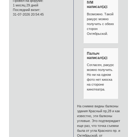
Провел на форуме:
IVM
1 месяц 29 дней
написал(а):
Последний визит:
Возможно. Такой
31-07-2026 20:54:45
ракурс можно
получить с обеих
сторон
Октябрьской.
Палыч
написал(а):
Согласен, ракурс
можно получить.
Но ни на одном
фото нет киоска
на стороне
кинотеатра.
На снимке видны балконы
здания Красный пр,28 и как
известно, эти балконы
угловые. Это подтверждает
еще раз, что точка съемки
была от угла Красного пр. и
Октябрьской, от