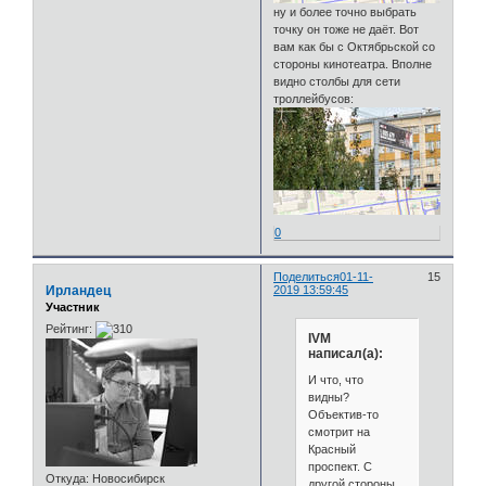
ну и более точно выбрать
точку он тоже не даёт. Вот
вам как бы с Октябрьской со
стороны кинотеатра. Вполне
видно столбы для сети
троллейбусов:
0
Поделиться
01-11-
15
Ирландец
2019 13:59:45
Участник
Рейтинг:
IVM
написал(а):
И что, что
видны?
Объектив-то
смотрит на
Красный
проспект. С
Откуда:
Новосибирск
другой стороны