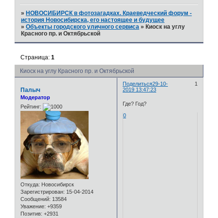
»
НОВОСИБИРСК в фотозагадках. Краеведческий форум -
история Новосибирска, его настоящее и будущее
»
Объекты городского уличного сервиса
»
Киоск на углу
Красного пр. и Октябрьской
Страница:
1
Киоск на углу Красного пр. и Октябрьской
Поделиться
29-10-
1
Палыч
2019 13:47:23
Модератор
Где? Год?
Рейтинг:
0
Откуда:
Новосибирск
Зарегистрирован
: 15-04-2014
Сообщений:
13584
Уважение:
+9359
Позитив:
+2931