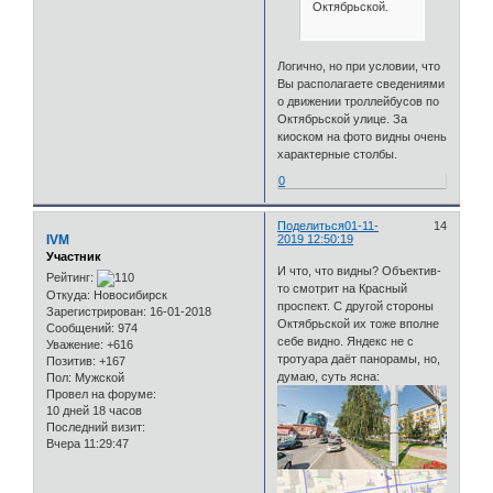
Октябрьской.
Логично, но при условии, что
Вы располагаете сведениями
о движении троллейбусов по
Октябрьской улице. За
киоском на фото видны очень
характерные столбы.
0
Поделиться
01-11-
14
IVM
2019 12:50:19
Участник
И что, что видны? Объектив-
Рейтинг:
то смотрит на Красный
Откуда:
Новосибирск
проспект. С другой стороны
Зарегистрирован
: 16-01-2018
Октябрьской их тоже вполне
Сообщений:
974
себе видно. Яндекс не с
Уважение:
+616
тротуара даёт панорамы, но,
Позитив:
+167
думаю, суть ясна:
Пол:
Мужской
Провел на форуме:
10 дней 18 часов
Последний визит:
Вчера 11:29:47