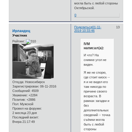
могла быть с любой стороны
Октябрьской.
0
Поделиться
01-11-
13
Ирландец
2019 10:33:46
Участник
Рейтинг:
IVM
написал(а):
И что? На
снимке угол не
виден.
Я же не спорю,
где стоит киоск --
я и не видел его
Откуда:
Новосибирск
Зарегистрирован
: 06-11-2016
там никогда по
Сообщений:
4509
причине своего
Уважение:
+2284
возраста. В
Позитив:
+2886
рамках загадки и
Пол:
Мужской
без
Провел на форуме:
дополнительных
2 месяца 23 дня
сведений -- точка
Последний визит:
съёмки могла
Вчера 21:17:49
быть с любой
стороны