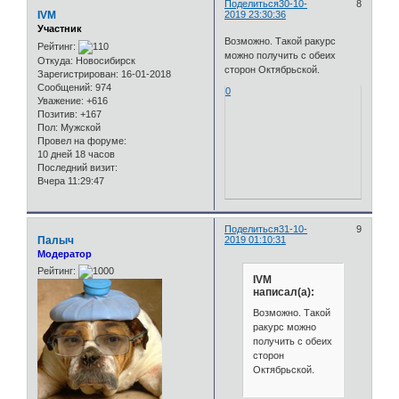
Поделиться
30-10-
8
IVM
2019 23:30:36
Участник
Возможно. Такой ракурс
Рейтинг:
можно получить с обеих
Откуда:
Новосибирск
сторон Октябрьской.
Зарегистрирован
: 16-01-2018
Сообщений:
974
0
Уважение:
+616
Позитив:
+167
Пол:
Мужской
Провел на форуме:
10 дней 18 часов
Последний визит:
Вчера 11:29:47
Поделиться
31-10-
9
Палыч
2019 01:10:31
Модератор
Рейтинг:
IVM
написал(а):
Возможно. Такой
ракурс можно
получить с обеих
сторон
Октябрьской.