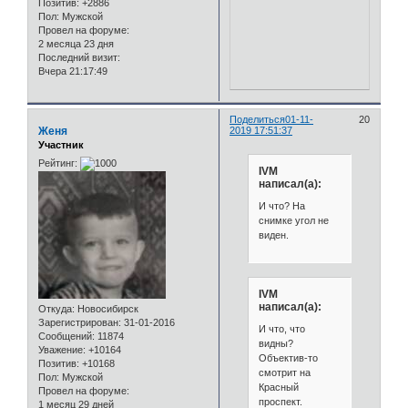
Позитив:
+2886
Пол:
Мужской
Провел на форуме:
2 месяца 23 дня
Последний визит:
Вчера 21:17:49
Поделиться
01-11-
20
Женя
2019 17:51:37
Участник
Рейтинг:
IVM
написал(а):
И что? На
снимке угол не
виден.
IVM
написал(а):
Откуда:
Новосибирск
Зарегистрирован
: 31-01-2016
И что, что
Сообщений:
11874
видны?
Уважение:
+10164
Объектив-то
Позитив:
+10168
смотрит на
Пол:
Мужской
Красный
Провел на форуме:
проспект.
1 месяц 29 дней