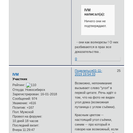
IVM
написал(а):
Ничего они не
подтверждают.
- они как волнорезы ! О них
разбиваются в прах все
доказательства .
0
Поделиться
01-11-
25
IVM
2019 19:54:33
Участник
Возможно, непонимание
Рейтинг:
вызывает слово "угол" в
Откуда:
Новосибирск
первой цитате. Речь идёт о
Зарегистрирован
: 16-01-2018
том, что на фото не виден
Сообщений:
974
угол дома (возможная
Уважение:
+616
путаница с углом съёмки).
Позитив:
+167
Пол:
Мужской
Красным цветом --
Провел на форуме:
настоящий угол съёмки,
10 дней 18 часов
синим -- про который я
Последний визит:
говорю как возможный, если
Вчера 11:29:47