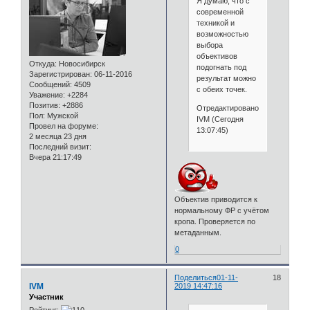
Я думаю, что с
современной
техникой и
возможностью
выбора
объективов
Откуда:
Новосибирск
подогнать под
Зарегистрирован
: 06-11-2016
результат можно
Сообщений:
4509
с обеих точек.
Уважение:
+2284
Позитив:
+2886
Отредактировано
Пол:
Мужской
IVM (Сегодня
Провел на форуме:
13:07:45)
2 месяца 23 дня
Последний визит:
Вчера 21:17:49
Объектив приводится к
нормальному ФР с учётом
кропа. Проверяется по
метаданным.
0
Поделиться
01-11-
18
IVM
2019 14:47:16
Участник