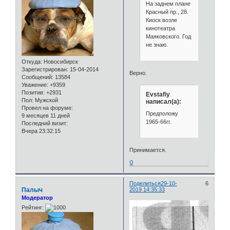
На заднем плане
Красный пр., 28.
Киоск возле
кинотеатра
Маяковского. Год
не знаю.
Откуда:
Новосибирск
Зарегистрирован
: 15-04-2014
Верно.
Сообщений:
13584
Уважение:
+9359
Позитив:
+2931
Evstafiy
Пол:
Мужской
написал(а):
Провел на форуме:
Предположу
9 месяцев 11 дней
1965-66гг.
Последний визит:
Вчера 23:32:15
Принимается.
0
Поделиться
29-10-
6
Палыч
2019 14:35:33
Модератор
Рейтинг: