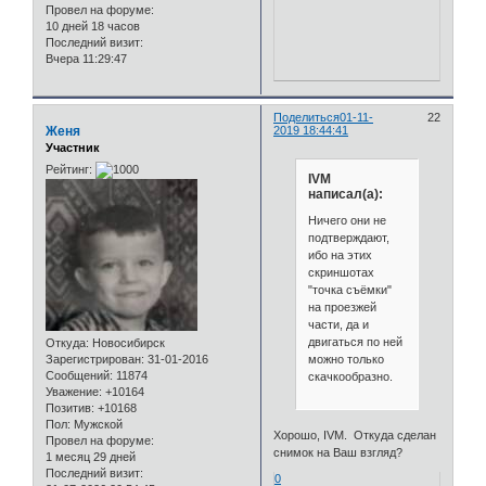
Провел на форуме:
10 дней 18 часов
Последний визит:
Вчера 11:29:47
Поделиться
01-11-
22
Женя
2019 18:44:41
Участник
Рейтинг:
IVM
написал(а):
Ничего они не
подтверждают,
ибо на этих
скриншотах
"точка съёмки"
на проезжей
части, да и
двигаться по ней
Откуда:
Новосибирск
можно только
Зарегистрирован
: 31-01-2016
Сообщений:
11874
скачкообразно.
Уважение:
+10164
Позитив:
+10168
Пол:
Мужской
Хорошо, IVM. Откуда сделан
Провел на форуме:
снимок на Ваш взгляд?
1 месяц 29 дней
Последний визит:
0