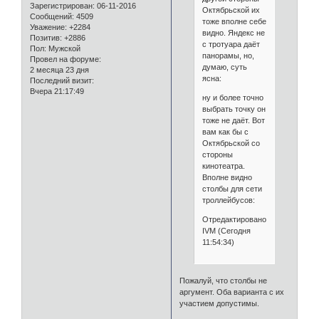
Зарегистрирован
: 06-11-2016
Октябрьской их
Сообщений:
4509
тоже вполне себе
Уважение:
+2284
видно. Яндекс не
Позитив:
+2886
с тротуара даёт
Пол:
Мужской
панорамы, но,
Провел на форуме:
думаю, суть
2 месяца 23 дня
ясна:
Последний визит:
Вчера 21:17:49
ну и более точно
выбрать точку он
тоже не даёт. Вот
вам как бы с
Октябрьской со
стороны
кинотеатра.
Вполне видно
столбы для сети
троллейбусов:
Отредактировано
IVM (Сегодня
11:54:34)
Пожалуй, что столбы не
аргумент. Оба варианта с их
участием допустимы.