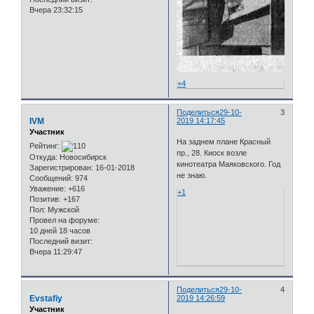
Вчера 23:32:15
+4
Поделиться
29-10-
3
IVM
2019 14:17:45
Участник
На заднем плане Красный
Рейтинг:
пр., 28. Киоск возле
Откуда:
Новосибирск
кинотеатра Маяковского. Год
Зарегистрирован
: 16-01-2018
не знаю.
Сообщений:
974
Уважение:
+616
+1
Позитив:
+167
Пол:
Мужской
Провел на форуме:
10 дней 18 часов
Последний визит:
Вчера 11:29:47
Поделиться
29-10-
4
Evstafiy
2019 14:26:59
Участник