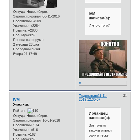
Откуда:
Новосибирск
IVM
Зарегистрирован
: 06-11-2016
написал(а):
Сообщений:
4509
И что с того?
Уважение:
+2284
Позитив:
+2886
Пол:
Мужской
Провел на форуме:
2 месяца 23 дня
Последний визит:
Вчера 21:17:49
0
Поделиться
11-11-
31
IVM
2019 12:30:07
Участник
Рейтинг:
Ирландец
Откуда:
Новосибирск
написал(а):
Зарегистрирован
: 16-01-2018
Сообщений:
974
Вот только
Уважение:
+616
законы оптики
Позитив:
+167
одни и те же.
Пол:
Мужской