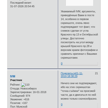
Последний визит:
31-07-2026 20:54:45
Уважаемый IVM, аргументы,
приведённые Вами в посте
14, особенно в первом
скриншоте, очень явно
подтверждают тот факт, что
снимок сделан от угла
Красного пр.13 и Октябрьской
улицы. Достаточно
посмотреть на угол между
крышей Красного пр.28 и
верхним краем фотографии и
сравнить оригинал с Вашими
скриншотами.
0
Поделиться
01-11-
21
IVM
2019 18:38:29
Участник
Ничего они не подтверждают,
Рейтинг:
ибо на этих скриншотах
Откуда:
Новосибирск
"точка съёмки" на проезжей
Зарегистрирован
: 16-01-2018
части, да и двигаться по ней
Сообщений:
974
можно только скачкообразно.
Уважение:
+616
Позитив:
+167
0
Пол:
Мужской