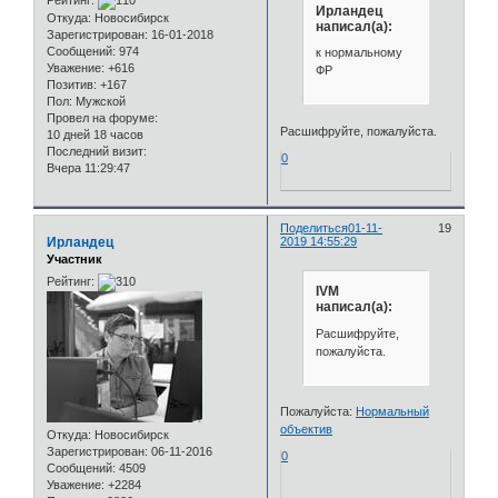
Рейтинг:
Ирландец
Откуда:
Новосибирск
написал(а):
Зарегистрирован
: 16-01-2018
Сообщений:
974
к нормальному
Уважение:
+616
ФР
Позитив:
+167
Пол:
Мужской
Провел на форуме:
Расшифруйте, пожалуйста.
10 дней 18 часов
Последний визит:
0
Вчера 11:29:47
Поделиться
01-11-
19
Ирландец
2019 14:55:29
Участник
Рейтинг:
IVM
написал(а):
Расшифруйте,
пожалуйста.
Пожалуйста:
Нормальный
объектив
Откуда:
Новосибирск
Зарегистрирован
: 06-11-2016
0
Сообщений:
4509
Уважение:
+2284