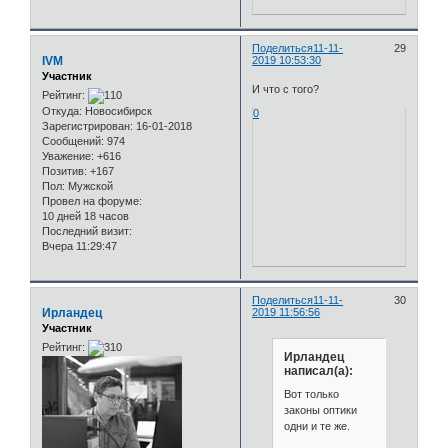
Поделиться
11-11-
29
IVM
2019 10:53:30
Участник
И что с того?
Рейтинг:
Откуда:
Новосибирск
0
Зарегистрирован
: 16-01-2018
Сообщений:
974
Уважение:
+616
Позитив:
+167
Пол:
Мужской
Провел на форуме:
10 дней 18 часов
Последний визит:
Вчера 11:29:47
Поделиться
11-11-
30
Ирландец
2019 11:56:56
Участник
Рейтинг:
Ирландец
написал(а):
Вот только
законы оптики
одни и те же.