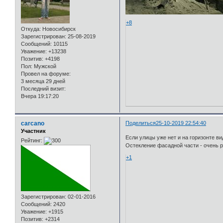
+8
Откуда:
Новосибирск
Зарегистрирован
: 25-08-2019
Сообщений:
10115
Уважение:
+13238
Позитив:
+4198
Пол:
Мужской
Провел на форуме:
3 месяца 29 дней
Последний визит:
Вчера 19:17:20
carcano
Поделиться
25-10-2019 22:54:40
Участник
Если улицы уже нет и на горизонте ви
Рейтинг:
Остекление фасадной части - очень р
+1
Зарегистрирован
: 02-01-2016
Сообщений:
2420
Уважение:
+1915
Позитив:
+2314