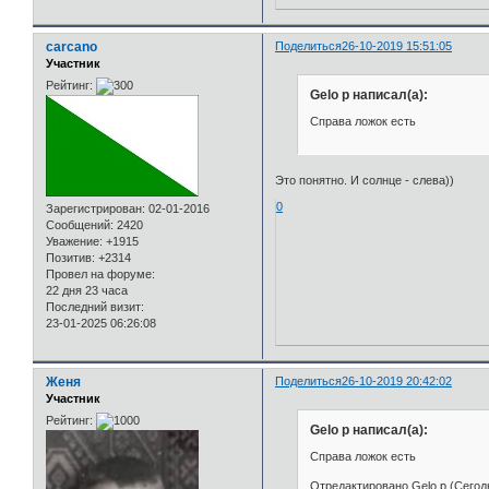
carcano
Поделиться
26-10-2019 15:51:05
Участник
Рейтинг:
Gelo p написал(а):
Справа ложок есть
Это понятно. И солнце - слева))
0
Зарегистрирован
: 02-01-2016
Сообщений:
2420
Уважение:
+1915
Позитив:
+2314
Провел на форуме:
22 дня 23 часа
Последний визит:
23-01-2025 06:26:08
Женя
Поделиться
26-10-2019 20:42:02
Участник
Рейтинг:
Gelo p написал(а):
Справа ложок есть
Отредактировано Gelo p (Сегодн