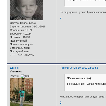
По ощущению - улица Кривощековска
0
Откуда:
Новосибирск
Зарегистрирован
: 31-01-2016
Сообщений:
11874
Уважение:
+10164
Позитив:
+10168
Пол:
Мужской
Провел на форуме:
1 месяц 29 дней
Последний визит:
31-07-2026 20:54:45
Gelo p
Поделиться
26-10-2019 22:09:52
Участник
Рейтинг:
Женя написал(а):
По ощущению - улица Кривощек
Улица просто перестала существоват
0