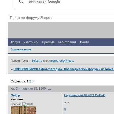
Форум
Участники
Правила
Регистрация
Войти
Активные темы
Привет, Гость!
Войдите
или
зарегистрируйтесь
.
»
НОВОСИБИРСК в фотозагадках. Краеведческий форум - история 
Страница:
1
2
»
Ул. Сигнальная 25. 1960 год
Gelo p
Поделиться
24-10-2019 15:49:40
Участник
????
Рейтинг:
0