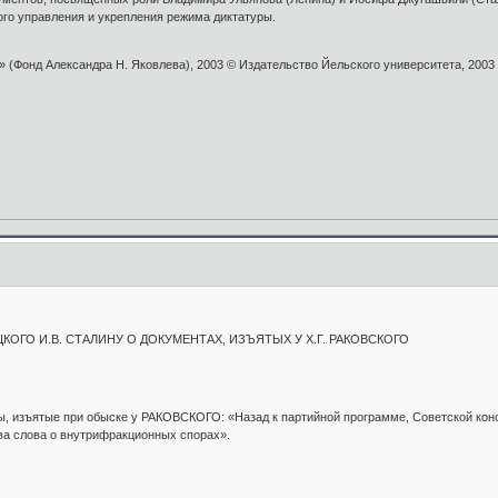
ого управления и укрепления режима диктатуры.
Фонд Александра Н. Яковлева), 2003 © Издательство Йельского университета, 2003 ©
КОГО И.В. СТАЛИНУ О ДОКУМЕНТАХ, ИЗЪЯТЫХ У Х.Г. РАКОВСКОГО
 изъятые при обыске у РАКОВСКОГО: «Назад к партийной программе, Советской конс
ва слова о внутрифракционных спорах».