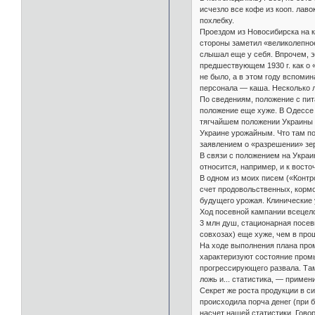
исчезло все кофе из кооп. лаво
похлебку.
Проездом из Новосибирска на ку
стороны заметил «великолепное
слышал еще у себя. Впрочем, э
предшествующем 1930 г. как о «
не было, а в этом году вспоми
персонала — каша. Несколько л
По сведениям, положение с пита
положение еще хуже. В Одессе пр
тягчайшем положении Украины л
Украине урожайным. Что там по
заявлением о «разрешении» зе
В связи с положением на Украи
относится, например, и к вост
В одном из моих писем («Контр
счет продовольственных, корм
будущего урожая. Клинические 
Ход посевной кампании всецело
3 млн душ, стационарная посевн
совхозах) еще хуже, чем в про
На ходе выполнения плана пром
характеризуют состояние пром
прогрессирующего развала. Там
ложь и... статистика, — примен
Секрет же роста продукции в с
происходила порча денег (при 
насчет нашей статистики. Гово