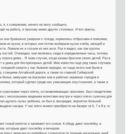
, я, к сожалению, ничего не могу сообщить.
дя на работу, я прохожу мимо других столовых. И вот факты,
мы они буквально умирали с голода, кормились отбросами и помоями,
ои из кухни, в которых они потом выбирали куски хлеба, овощей и
ти. Ломали их и сосали из них мозг. Раз я видел, как три группы
у костей. Очевидно, они являлись сюда в определенные часы, потому
орога дома... Я знаю случаи, когда казаки бросали своих детей. Раз в
ут в дома для беспризорных детей. Мне известен еще ряд таких случаев.
голодной смерти у нас бывали нередки, но чаще всего они были в
. станциям Алтайской дороги, а также по главной Сибирской
 белья, живущие на вокзалах или в рабочих окраинах городов в
сыпняка, который сделал среди них ужасающие опустошения, а также и
и и сумочками через плечо, останавливающих прохожих. Был свидетелем
жка с несколькими медными монетами внутри и через плечо сумочка для
тал щупать пульс ребенка, он был в лихорадке, вероятно больной.
дачи сахара. У нас мясо можно приобрести на базаре за 6, 7 и 8 р. кг.
 голый кипяток и запивают его солью. К обеду дают похлебку, а
зов, которым дают похлебку и вечером.
Они пекут лепешки из кофейных суррогатов (в течение нескольких дней