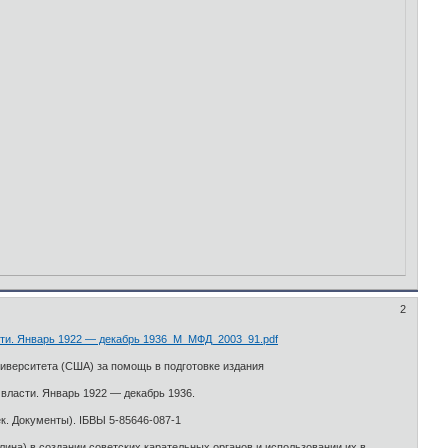
2
ти. Январь 1922 — декабрь 1936_М_МФД_2003_91.pdf
иверситета (США) за помощь в подготовке издания
ласти. Январь 1922 — декабрь 1936.
век. Документы). ІБВЫ 5-85646-087-1
на) в создании советских карательных органов и использовании их в