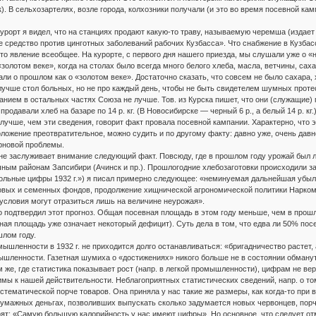
к). В сельхозартелях, возле города, колхозники получали (и это во время посевной камп
рорт я видел, что на станциях продают какую-то траву, называемую черемша (издает о
 средство против цинготных заболеваний рабочих Кузбасса». Что снабжение в Кузбас
то явление всеобщее. На курорте, с первого дня нашего приезда, мы слушали уже о «
золотом веке», когда на столах было всегда много белого хлеба, масла, ветчины, саха
нали о прошлом как о «золотом веке». Достаточно сказать, что совсем не было сахара
учше стол больных, но не про каждый день, чтобы не быть свидетелем шумных проте
нием в остальных частях Союза не лучше. Тов. из Курска пишет, что они (служащие) п
одавали хлеб на базаре по 14 р. кг. (В Новосибирске — черный 6 р., а белый 14 р. кг.
учше, чем эти сведения, говорит факт провала посевной кампании. Характерно, что эт
ложение преотвратительное, можно судить и по другому факту: давно уже, очень да
рновой проблемы.
не заслуживает внимание следующий факт. Повсюду, где в прошлом году урожай был л
очным районам Запсибири (Ачинск и пр.). Прошлогодние хлебозаготовки происходили 
ольные цифры 1932 г.») я писал примерно следующее: «неминуемая дальнейшая убыль
овых и семенных фондов, продолжение хищнической агрономической политики Нарком
условия могут отразиться лишь на величине неурожая».
 подтвердил этот прогноз. Общая посевная площадь в этом году меньше, чем в прошл
ая площадь уже означает некоторый дефицит). Суть дела в том, что едва ли 50% посе
шлом году.
ышленности в 1932 г. не приходится долго останавливаться: «бригадничество растет, 
ышленности. Газетная шумиха о «достижениях» никого больше не в состоянии обману
 же, где статистика показывает рост (напр. в легкой промышленности), цифрам не вер
имы к нашей действительности. Неблагоприятных статистических сведений, напр. о том
истематической порче товаров. Она приняла у нас такие же размеры, как когда-то при
бумажных деньгах, позволивших выпускать сколько задумается новых червонцев, порч
рят: «Самую большую калорийность у нас имеют цифры». Но основное, что следует отм