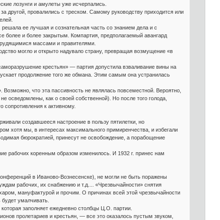
ческие лозунги и амулеты уже исчерпались.
 за другой, провалились с треском. Самому руководству приходится или
елей.
 решала ее лучшая и сознательная часть со знанием дела и с
все более и более закрытым. Компартия, предполагаемый авангард
 трудящимися массами и правителями.
одство могло и открыто надувало страну, превращая возмущение «в
 саморазрушение крестьян» — партия допустила взваливание вины на
опускает продолжение того же обмана. Этим самым она устранилась
. Возможно, что эта пассивность не являлась повсеместной. Вероятно,
не осведомлены, как о своей собственной). Но после того голода,
о сопротивления к активному.
рживали создавшееся настроение в пользу пятилетки, но
ором хотя мы, в интересах максимального примиренчества, и избегали
оводимая бюрократией, принесут не освобождение, а порабощение
ние рабочих коренным образом изменилось. И 1932 г. принес нам
конференций в Иваново-Вознесенске), не могли не быть поражены
уждам рабочих, их снабжению и т.д.... «Чрезвычайности» снятия
ахаром, мануфактурой и прочим. О причинах всей этой чрезвычайности
ь будет умалчивать.
 которая заполняет ежедневно столбцы Ц.О. партии.
онов пролетариев и крестьян, — все это оказалось пустым звуком,