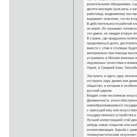
разительными обещаниями, соде
десяти месяцев (шла речь о ка
работница, выдвиженка) постави
выражают опасение, что во вто
В действительности рабочий кл
не верят. Их называют поповск
это давно, не ожидая вторую пя
В стране, где придушена полит
продолжаться долго, десятилет
вместе с этим в столицах буде
материально при помощи высок
устраивать в Москве военные и
окруженных почестями и вниман
Урале, в Средней Азии, Запсиб
Застроить и одеть одну незнач
отстроить пару дюжин или дюжи
общество, и которым в особенн
русский царизм.
Владея этим несложным искусст
Динамичность эпохи обостренно
новообразовавшемуся государс
с присущей ему или искусстве
государственного устройства 
Лучшей иллюстрацией этой дина
нибудь новое открытие или изо
коллективизация, борьба с ур
«коммунистическим лозунгом»: 