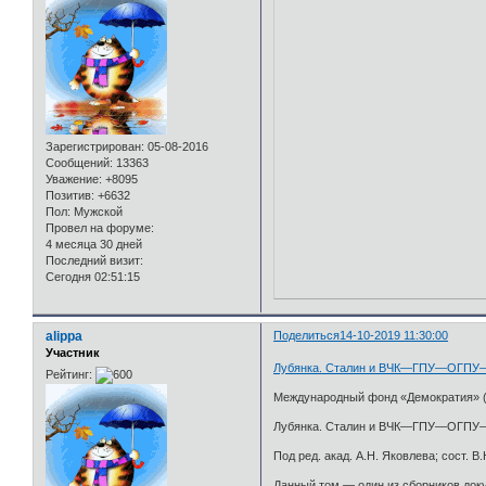
Зарегистрирован
: 05-08-2016
Сообщений:
13363
Уважение:
+8095
Позитив:
+6632
Пол:
Мужской
Провел на форуме:
4 месяца 30 дней
Последний визит:
Сегодня 02:51:15
alippa
Поделиться
14-10-2019 11:30:00
Участник
Лубянка. Сталин и ВЧК—ГПУ—ОГПУ—НК
Рейтинг:
Международный фонд «Демократия» (Ф
Лубянка. Сталин и ВЧК—ГПУ—ОГПУ—НК
Под ред. акад. А.Н. Яковлева; сост. 
Данный том — один из сборников док