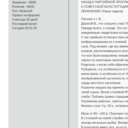
НАЗАД К ПАРТИЙНОЙ ПРОГР
Уважение:
+8095
К СОВЕТСКОЙ КОНСТИТУЦИИ
Позитив:
+6632
Пол:
Мужской
ЛЕНИНИЗМУ (Наши задачи)
Провел на форуме:
Письмо к т. В... .
4 месяца 30 дней
Дорогой В., что слышно у вас? 
Последний визит:
Прежде всего, о голоде. Это н
Сегодня 02:51:15
ежедневным свидетелем которых
У нас прибыло из Казахстана н
выбрасываемыми из столовой. С
сала. Под окнами, где мы живем
казаков, расположившихся окол
что все были вооружены ломами.
гороно по окончании занятий на
Родители, считая себя обречен
Рубцовске, а в особенности в 
магистрали, в особенности от 
необыкновенной скученности, п
среди местного населения.
Развитие нищенства приняло ог
такой сцены. Возле столовой И
хлеба. Публика громко спрашива
Положение рабочих, занятых на 
Молоко стоит 4 р. 50 к. четверть
Мука от 80—100 р. Покупают пу
В столовой на новой стройке х
иногда несколько рыбок. Вечер
В полголода живут все, но есть