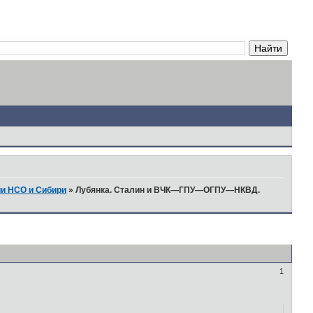
ии НСО и Сибири
»
Лубянка. Сталин и ВЧК—ГПУ—ОГПУ—НКВД.
1