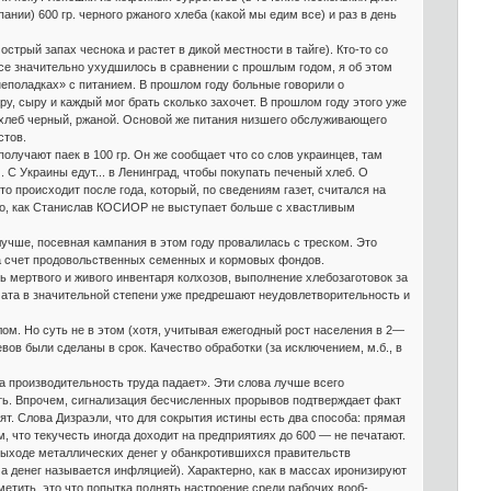
ании) 600 гр. черного ржаного хлеба (какой мы едим все) и раз в день
стрый запах чеснока и растет в дикой местности в тайге). Кто-то со
се значительно ухудшилось в сравнении с прошлым годом, я об этом
неполадках» с питанием. В прошлом году больные говорили о
ру, сыру и каждый мог брать сколько захочет. В прошлом году этого уже
, хлеб черный, ржаной. Основой же питания низшего обслуживающего
стов.
олучают паек в 100 гр. Он же сообщает что со слов украинцев, там
). С Украины едут... в Ленинград, чтобы покупать печеный хлеб. О
о происходит после года, который, по сведениям газет, считался на
вно, как Станислав КОСИОР не выступает больше с хвастливым
учше, посевная кампания в этом году провалилась с треском. Это
за счет продовольственных семенных и кормовых фондов.
 мертвого и живого инвентаря колхозов, выполнение хлебозаготовок за
ата в значительной степени уже предрешают неудовлетворительность и
ом. Но суть не в этом (хотя, учитывая ежегодный рост населения в 2—
вов были сделаны в срок. Качество обработки (за исключением, м.б., в
а производительность труда падает». Эти слова лучше всего
ть. Впрочем, сигнализация бесчисленных прорывов подтверждает факт
ят. Слова Дизраэли, что для сокрытия истины есть два способа: прямая
, что текучесть иногда доходит на предприятиях до 600 — не печатают.
 выходе металлических денег у обанкротившихся правительств
а денег называется инфляцией). Характерно, как в массах иронизируют
етить, это что попытка поднять настроение среди рабочих вооб-