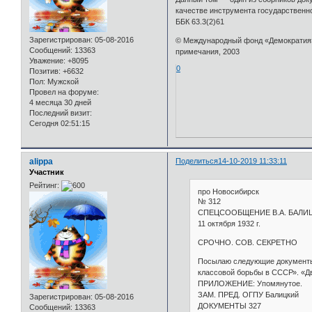
качестве инструмента государственн
ББК 63.3(2)61
Зарегистрирован
: 05-08-2016
© Международный фонд «Демократия» (
Сообщений:
13363
примечания, 2003
Уважение:
+8095
0
Позитив:
+6632
Пол:
Мужской
Провел на форуме:
4 месяца 30 дней
Последний визит:
Сегодня 02:51:15
alippa
Поделиться
14-10-2019 11:33:11
Участник
Рейтинг:
про Новосибирск
№ 312
СПЕЦСООБЩЕНИЕ В.А. БАЛИЦ
11 октября 1932 г.
СРОЧНО. СОВ. СЕКРЕТНО
Посылаю следующие документы,
классовой борьбы в СССР». «Д
ПРИЛОЖЕНИЕ: Упомянутое.
ЗАМ. ПРЕД. ОГПУ Балицкий
Зарегистрирован
: 05-08-2016
ДОКУМЕНТЫ 327
Сообщений:
13363