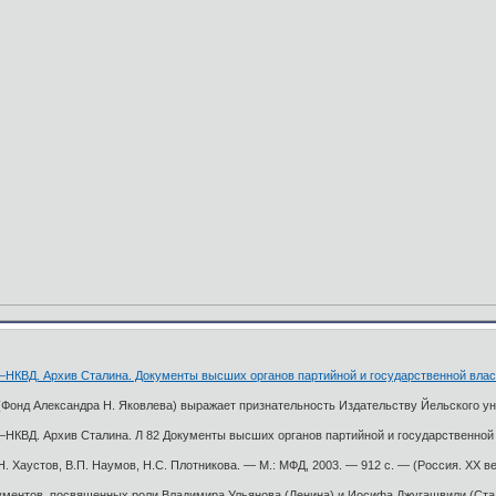
ВД. Архив Сталина. Документы высших органов партийной и государственной влас
онд Александра Н. Яковлева) выражает признательность Издательству Йельского ун
ВД. Архив Сталина. Л 82 Документы высших органов партийной и государственной в
В.Н. Хаустов, В.П. Наумов, Н.С. Плотникова. — М.: МФД, 2003. — 912 с. — (Россия. XX 
ументов, посвященных роли Владимира Ульянова (Ленина) и Иосифа Джугашвили (Стали