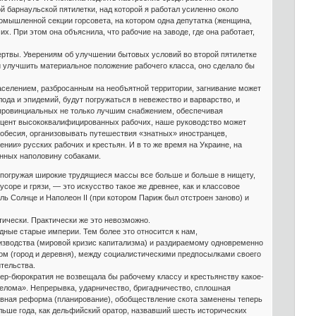
 барнаульской пятилетки, над которой я работал усиленно около
омышленной секции горсовета, на котором одна депутатка (женщина,
х. При этом она объяснила, что рабочие на заводе, где она работает,
жертвы. Уверениям об улучшении бытовых условий во второй пятилетке
и улучшить материальное положение рабочего класса, оно сделало бы
населением, разбросанным на необъятной территории, загнивание может
ода и эпидемий, будут погружаться в невежество и варварство, и
т провинциальных не только лучшим снабжением, обеспечивая
оцент высококвалифицированных рабочих, наше руководство может
кобесия, организовывать путешествия «знатных» иностранцев,
ии» русских рабочих и крестьян. И в то же время на Украине, на
енных наполовину собаками.
ы, погружая широкие трудящиеся массы все больше и больше в нищету,
оре и грязи, — это искусство такое же древнее, как и классовое
ь Солнце и Наполеон II (при котором Париж был отстроен заново) и
тически. Практически же это невозможно.
дные старые империи. Тем более это относится к нам,
изводства (мировой кризис капитализма) и раздираемому одновременно
м (город и деревня), между социалистическими предпосылками своего
тельства.
ер-бюрократия не возвещала бы рабочему классу и крестьянству какое-
релома». Непрерывка, ударничество, бригадничество, сплошная
ивная реформа (планирование), обобществление скота заменены теперь
ольше года, как дельфийский оратор, назвавший шесть исторических