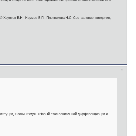
 Хаустов В.Н., Наумов В.П., Плотникова Н.С. Составление, введение,
3
титуции, к ленинизму». «Новый этап социальной дифференциации и