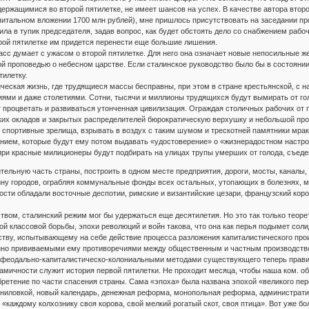
ржащимися во второй пятилетке, не имеет шансов на успех. В качестве автора второй
питальном вложении 1700 млн рублей), мне пришлось присутствовать на заседании пр
ла в тупик председателя, задав вопрос, как будет обстоять дело со снабжением рабочи
рой пятилетке им придется перенести еще большие лишения.
асс думает с ужасом о второй пятилетке. Для него она означает новые непосильные 
ой проповедью о небесном царстве. Если сталинское руководство было бы в состояни
тилетку.
ическая жизнь, где трудящиеся массы бесправны, при этом в стране крестьянской, с 
иями и даже столетиями. Сотни, тысячи и миллионы трудящихся будут вымирать от гол
т процветать и развиваться утонченная цивилизация. Ограждая столичных рабочих о
их окладов и закрытых распределителей бюрократическую верхушку и небольшой пр
 спортивные зрелища, взрывать в воздух с таким шумом и трескотней памятники мра
ием, которые будут ему потом выдавать «удостоверение» о «жизнерадостном настроен
ири красные милиционеры будут подбирать на улицах трупы умерших от голода, съед
ительную часть страны, построить в одном месте предприятия, дороги, мосты, канал
ну городов, ограбляя коммунальные фонды всех остальных, утопающих в болезнях, мус
ости обладали восточные деспотии, римские и византийские цезари, французский корол
вом, сталинский режим мог бы удержаться еще десятилетия. Но это так только теоре
й классовой борьбы, эпохи революций и войн такова, что она как перья подымет соли
тву, испытывающему на себе действие процесса разложения капиталистического про
нно прививаемыми ему противоречиями между общественным и частным производство
и феодально-капиталистическо-колониальными методами существующего теперь прави
мичности служит история первой пятилетки. Не проходит месяца, чтобы наша ком. об
бретение по части спасения страны. Сама «эпоха» была названа эпохой «великого пе
авниловкой, новый календарь, денежная реформа, монопольная реформа, администрат
«каждому колхознику своя корова, свой мелкий рогатый скот, своя птица». Вот уже б