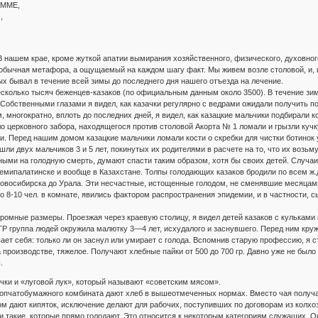
АММЕ,
,
В нашем крае, кроме жуткой апатии вымирания хозяйственного, физического, духовного
е обычная метафора, а ощущаемый на каждом шагу факт. Мы живем возле столовой, и, и
 бывал в течение всей зимы до последнего дня нашего отъезда на лечение.
есколько тысяч беженцев-казаков (по официальным данным около 3500). В течение зи
обственными глазами я видел, как казачки регулярно с ведрами ожидали получить пом
, многократно, вплоть до последних дней, я видел, как казацкие мальчики подбирали кос
о церковного забора, находящегося против столовой Акорта № 1 ломали и грызли кучк
 Перед нашим домом казацкие мальчики ломали кости о скребки для чистки ботинок у п
шли двух мальчиков 3 и 5 лет, покинутых их родителями в расчете на то, что их возьм
ными на голодную смерть, думают спасти таким образом, хотя бы своих детей. Случаи 
Семипалатинске и вообще в Казахстане. Толпы голодающих казаков бродили по всем ж.д
Новосибирска до Урала. Эти несчастные, истощенные голодом, не сменявшие месяцами
о 8-10 чел. в комнате, явились фактором распространения эпидемии, и в частности, 
ромные размеры. Проезжая через краевую столицу, я видел детей казаков с кулькам
ТР группа людей окружила малютку 3—4 лет, исхудалого и заснувшего. Перед ним кру
ет себя: только ли он заснул или умирает с голода. Вспомнив старую профессию, я с
производстве, тяжелое. Получают хлебные пайки от 500 до 700 гр. Давно уже не было вы
.
чки и «луговой лук», который называют «советским мясом».
лопчатобумажного комбината дают хлеб в вышеотмеченных нормах. Вместо чая получают
ом дают кипяток, исключение делают для рабочих, поступивших по договорам из колхо
 и такие, которые прямо голодают. Это относится к некоторым категориям служащих. 