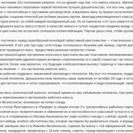
 молчании. Его поклонники уверяли, что он думает над тем, что нового сказать. Маги
охе «великого перелома» первой пятилетки лучшее доказательство, что все они, одна
вает с неспособным и трусливым руководством, взваливать вину за провал на исполнит
удьбах социалистической республики решала партия, авангард революционного класса,
торую влечет за собой каждый необдуманный шаг. Но исторически этот путь кажется 
удящиеся массы присутствуют в качестве немого и тупого свидетеля поединка между
 крестьянство встретило сплошную коллективизацию. Партия допустила, чтобы руков
ка очутилась перед своеобразной всеобщей забастовкой крестьянства — «тактическое
нителей. И вот уже три года, хотя плоды «сплошного» безумия уже налицо, партия д
теля трудящихся масс, предоставив решение вопросов стихии.
ал прошлогоднее настроение колхозного крестьянства как «пассивное неповиновение»
мероприятиям администрации активное сопротивление (и о какой стране мы так плохо 
ется, более чем вероятно, что будущие хлебозаготовки вызовут переход от пассивног
е явление — это настроение рабочих масс.
е рабочие поддались заманчивой проповеди о пятилетке. Мы все это понимали, подде
тской пятилетки. Доказательством являлось наше заявление от октября 28 года, в кот
достаточно ясно и четко подчеркивали, что коллективизация и индустриализация, пр
тил весь политический капитал, который принесло ему объявление пятилетки. Настрое
ь переломными в настроениях рабочего класса.
-Вознесенске, возникшее на почве голода.
м статью Ярославского в «Правде» (к общим итогам 3-х чрезвычайных районных парт
нятия всех «комитетчиков» и обвинения их в неспособности к классовой чуткости к н
сть в отправлении из Москвы Кагановича во главе особого поезда с хлебом, мукой, с
ого-нибудь особого обстоятельства, которое заставило бы развязаться языки, и впред
ий, имевших место в Иваново-Вознесенске, сорвало бы маску с той официальной лжи,
нов, кандидатов, профсоюзы с 18 млн членов, советы, «представляющие» сотни милли