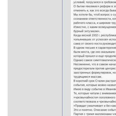
условий, погрузился в гробовом
О бытии «великих» реформ в эп
отменить и, как это всегда бы
Мы хотели бы, чтоб вопрос о с
сознанием ответственности, ко
рабочего класса, и широкие тр
Известно, с каким возмущением
бурный энтузиазм».
Когда весной 1932 г. республи
«опьяневших от успехов» испол
сама от своего поста руководи
В одном письме я характеризов
были места, где оно оказывало 
который прошел и еще продолжа
Однако самое симптоматическо
Несомненно, что в самом начал
предостерегали против центрис
заостренных формулировок, но 
трудящимся массам.
В короткий срок Сталин растра
события, которые можно назват
Имею в виду событие в Иваново
Те, которые читали с внимание
«чрезвычайности» поголовного с
соответствовала и чрезвычайно
«Правда» умалчивает и без как
Это и понятно. Описание событ
Партия с тремя миллионами чле