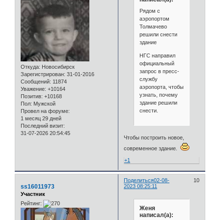
Рядом с
аэропортом
Толмачево
решили снести
здание
НГС направил
официальный
Откуда:
Новосибирск
запрос в пресс-
Зарегистрирован
: 31-01-2016
службу
Сообщений:
11874
аэропорта, чтобы
Уважение:
+10164
узнать, почему
Позитив:
+10168
здание решили
Пол:
Мужской
снести.
Провел на форуме:
1 месяц 29 дней
Последний визит:
31-07-2026 20:54:45
Чтобы построить новое,
современное здание.
+1
Поделиться
02-08-
10
ss16011973
2023 08:25:11
Участник
Рейтинг:
Женя
написал(а):