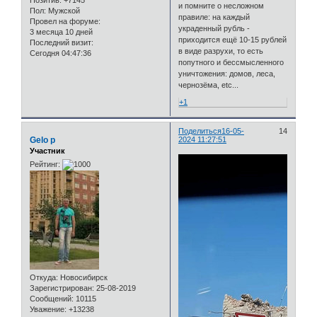
Позитив:
+7145
и помните о несложном
Пол:
Мужской
правиле: на каждый
Провел на форуме:
украденный рубль -
3 месяца 10 дней
приходится ещё 10-15 рублей
Последний визит:
в виде разрухи, то есть
Сегодня 04:47:36
попутного и бессмысленного
уничтожения: домов, леса,
чернозёма, etc...
+1
Поделиться
16-05-
14
Gelo p
2024 11:27:51
Участник
Рейтинг:
Откуда:
Новосибирск
Зарегистрирован
: 25-08-2019
Сообщений:
10115
Уважение:
+13238