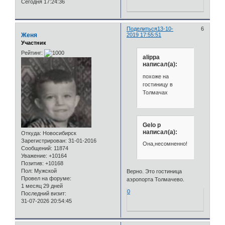
Сегодня 17:24:36
Поделиться
13-10-
6
Женя
2019 17:55:51
Участник
Рейтинг:
alippa
написал(а):
похоже на
гостиницу в
Толмачах
Gelo p
написал(а):
Откуда:
Новосибирск
Зарегистрирован
: 31-01-2016
Она,несомненно!
Сообщений:
11874
Уважение:
+10164
Позитив:
+10168
Пол:
Мужской
Верно. Это гостиница
Провел на форуме:
аэропорта Толмачево.
1 месяц 29 дней
0
Последний визит:
31-07-2026 20:54:45