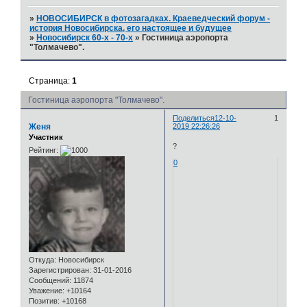
»
НОВОСИБИРСК в фотозагадках. Краеведческий форум -
история Новосибирска, его настоящее и будущее
»
Новосибирск 60-х - 70-х
»
Гостиница аэропорта
"Толмачево".
Страница:
1
Гостиница аэропорта "Толмачево".
Поделиться
12-10-
1
Женя
2019 22:26:26
Участник
?
Рейтинг:
0
Откуда:
Новосибирск
Зарегистрирован
: 31-01-2016
Сообщений:
11874
Уважение:
+10164
Позитив:
+10168