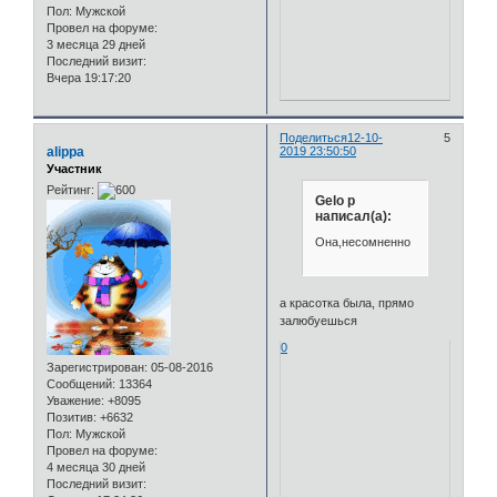
Пол:
Мужской
Провел на форуме:
3 месяца 29 дней
Последний визит:
Вчера 19:17:20
Поделиться
12-10-
5
alippa
2019 23:50:50
Участник
Рейтинг:
Gelo p
написал(а):
Она,несомненно
а красотка была, прямо
залюбуешься
0
Зарегистрирован
: 05-08-2016
Сообщений:
13364
Уважение:
+8095
Позитив:
+6632
Пол:
Мужской
Провел на форуме:
4 месяца 30 дней
Последний визит: