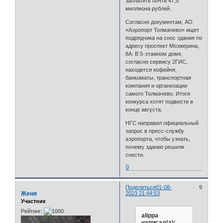
заплатить почти 47,5
миллиона рублей.
Согласно документам, АО
«Аэропорт Толмачево» ищет
подрядчика на снос здания по
адресу проспект Мозжерина,
8А. В 5-этажном доме,
согласно сервису 2ГИС,
находится кофейня,
банкоматы, транспортная
компания и организации
самого Толмачево. Итоги
конкурса хотят подвести в
конце августа.
НГС направил официальный
запрос в пресс-службу
аэропорта, чтобы узнать,
почему здание решили
снести.
0
Поделиться
01-08-
9
Женя
2023 21:44:53
Участник
Рейтинг:
alippa
написал(а):