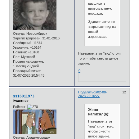
расширить
привокзальную
площадь,
Здание частично
закрывает вид на
новый
Откуда:
Новосибирск
аэровокзал.
Зарегистрирован
: 31-01-2016
Сообщений:
11874
Уважение:
+10164
Позитив:
+10168
Наверное, этот "вид" стоит
Пол:
Мужской
того, чтобы снести целое
Провел на форуме:
здание.
1 месяц 29 дней
Последний визит:
0
31-07-2026 20:54:45
Поделиться
02-08-
12
ss16011973
2023 22:16:27
Участник
Рейтинг:
Женя
написал(а):
Наверное, этот
"вид" стоит того,
чтобы снести
целое здание.
Откуда:
Академгородок