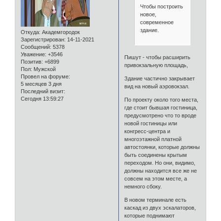
Чтобы построить
новое,
современное
здание.
Откуда:
Академгородок
Зарегистрирован
: 14-11-2021
Сообщений:
5378
Уважение:
+3546
Пишут - чтобы расширить
Позитив:
+6899
привокзальную площадь,
Пол:
Мужской
Провел на форуме:
Здание частично закрывает
5 месяцев 3 дня
вид на новый аэровокзал.
Последний визит:
Сегодня 13:59:27
По проекту около того места,
где стоит бывшая гостиница,
предусмотрено что то вроде
новой гостиницы или
конгресс-центра и
многоэтажной платной
автостоянки, которые должны
быть соединены крытым
переходом. Но они, видимо,
должны находится все же не
совсем на этом месте, а
немного сбоку.
В новом терминале есть
каскад из двух эскалаторов,
которые поднимают