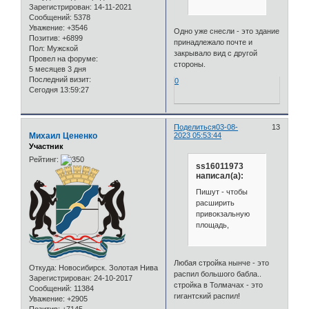
Зарегистрирован
: 14-11-2021
Сообщений:
5378
Уважение:
+3546
Одно уже снесли - это здание
Позитив:
+6899
принадлежало почте и
Пол:
Мужской
закрывало вид с другой
Провел на форуме:
стороны.
5 месяцев 3 дня
Последний визит:
0
Сегодня 13:59:27
Поделиться
03-08-
13
Михаил Цененко
2023 05:53:44
Участник
Рейтинг:
ss16011973
написал(а):
Пишут - чтобы
расширить
привокзальную
площадь,
Любая стройка нынче - это
Откуда:
Новосибирск. Золотая Нива
распил большого бабла..
Зарегистрирован
: 24-10-2017
стройка в Толмачах - это
Сообщений:
11384
гигантский распил!
Уважение:
+2905