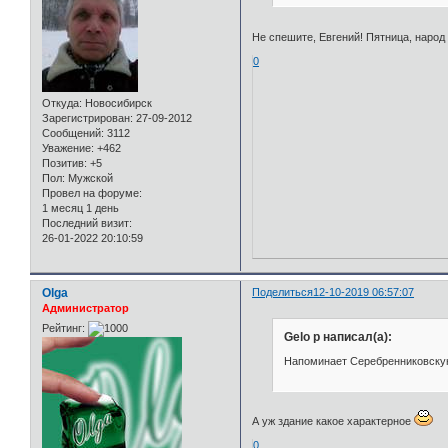
Не спешите, Евгений! Пятница, народ 
0
Откуда:
Новосибирск
Зарегистрирован
: 27-09-2012
Сообщений:
3112
Уважение:
+462
Позитив:
+5
Пол:
Мужской
Провел на форуме:
1 месяц 1 день
Последний визит:
26-01-2022 20:10:59
Olga
Поделиться
12-10-2019 06:57:07
Администратор
Рейтинг:
Gelo p написал(а):
Напоминает Серебренниковскую
А уж здание какое характерное
0