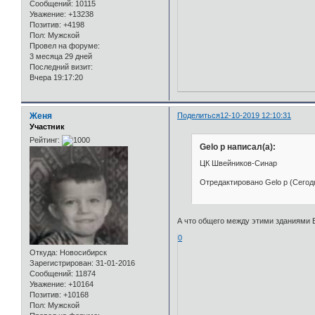
Сообщений:
10115
Уважение:
+13238
Позитив:
+4198
Пол:
Мужской
Провел на форуме:
3 месяца 29 дней
Последний визит:
Вчера 19:17:20
Женя
Поделиться
12-10-2019 12:10:31
Участник
Рейтинг:
Gelo p написал(а):
ЦК Швейников-Синар
Отредактировано Gelo p (Сегодн
А что общего между этими зданиями 
0
Откуда:
Новосибирск
Зарегистрирован
: 31-01-2016
Сообщений:
11874
Уважение:
+10164
Позитив:
+10168
Пол:
Мужской