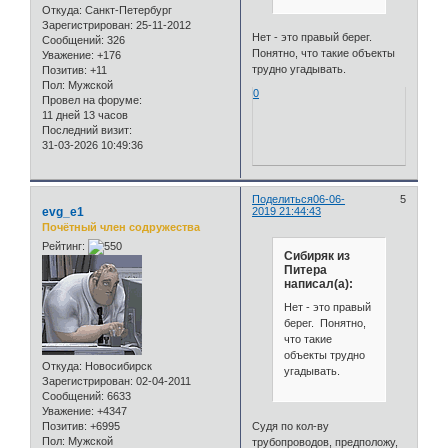
Откуда:
Санкт-Петербург
Зарегистрирован
: 25-11-2012
Нет - это правый берег.
Сообщений:
326
Понятно, что такие объекты
Уважение:
+176
трудно угадывать.
Позитив:
+11
Пол:
Мужской
0
Провел на форуме:
11 дней 13 часов
Последний визит:
31-03-2026 10:49:36
Поделиться
06-06-
5
evg_e1
2019 21:44:43
Почётный член содружества
Рейтинг:
Сибиряк из
Питера
написал(а):
Нет - это правый
берег. Понятно,
что такие
объекты трудно
Откуда:
Новосибирск
угадывать.
Зарегистрирован
: 02-04-2011
Сообщений:
6633
Уважение:
+4347
Судя по кол-ву
Позитив:
+6995
Пол:
Мужской
трубопроводов, предположу,