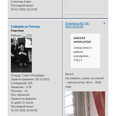
2 месяца 4 дня
Последний визит:
25-07-2026 14:12:08
Поделиться
07-06-
9
Сибиряк из Питера
2019 18:03:56
Участник
Рейтинг:
aleks54
написал(а):
Завод (или) в
районе
аэродрома...
ТЭЦ-4
Бинго!
Откуда:
Санкт-Петербург
На плакате у меня за спиной
Зарегистрирован
: 25-11-2012
- чертеж котла. Фото - 2005
Сообщений:
326
года.
Уважение:
+176
Позитив:
+11
Пол:
Мужской
Провел на форуме:
11 дней 13 часов
Последний визит:
31-03-2026 10:49:36