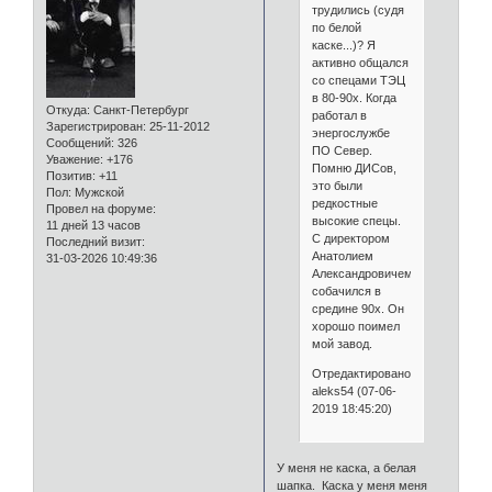
трудились (судя
по белой
каске...)? Я
активно общался
со спецами ТЭЦ
в 80-90х. Когда
Откуда:
Санкт-Петербург
работал в
Зарегистрирован
: 25-11-2012
энергослужбе
Сообщений:
326
ПО Север.
Уважение:
+176
Помню ДИСов,
Позитив:
+11
это были
Пол:
Мужской
редкостные
Провел на форуме:
высокие спецы.
11 дней 13 часов
С директором
Последний визит:
Анатолием
31-03-2026 10:49:36
Александровичем
собачился в
средине 90х. Он
хорошо поимел
мой завод.
Отредактировано
aleks54 (07-06-
2019 18:45:20)
У меня не каска, а белая
шапка. Каска у меня меня