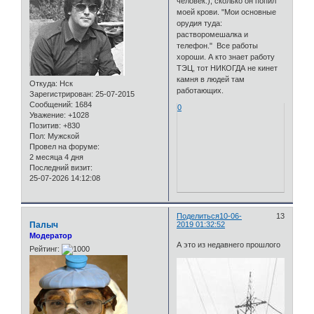
человек:), сколько он попил
моей крови. "Мои основные
орудия туда:
растворомешалка и
телефон." Все работы
хороши. А кто знает работу
ТЭЦ, тот НИКОГДА не кинет
камня в людей там
Откуда:
Нск
работающих.
Зарегистрирован
: 25-07-2015
Сообщений:
1684
0
Уважение:
+1028
Позитив:
+830
Пол:
Мужской
Провел на форуме:
2 месяца 4 дня
Последний визит:
25-07-2026 14:12:08
Поделиться
10-06-
13
Палыч
2019 01:32:52
Модератор
А это из недавнего прошлого
Рейтинг: