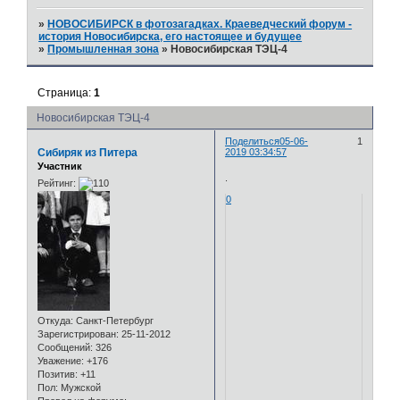
»
НОВОСИБИРСК в фотозагадках. Краеведческий форум -
история Новосибирска, его настоящее и будущее
»
Промышленная зона
»
Новосибирская ТЭЦ-4
Страница:
1
Новосибирская ТЭЦ-4
Поделиться
05-06-
1
Сибиряк из Питера
2019 03:34:57
Участник
.
Рейтинг:
0
Откуда:
Санкт-Петербург
Зарегистрирован
: 25-11-2012
Сообщений:
326
Уважение:
+176
Позитив:
+11
Пол:
Мужской