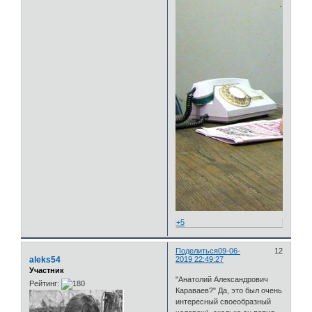
+5
Поделиться
09-06-
12
aleks54
2019 22:49:27
Участник
"Анатолий Александрович
Рейтинг:
Караваев?" Да, это был очень
интересный своеобразный