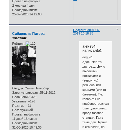
Провел на форуме:
2 месяца 4 дня
Последний визит:
25-07-2026 14:12:08
Поделиться
07-06-
7
Сибиряк из Питера
2019 16:18:25
Участник
Рейтинг:
aleks54
написал(а):
evg_e1
Здесь что-то
другое.... Цех с
высокими
потолками и
(вероятно)
рельсовыми
Откуда:
Санкт-Петербург
кранами (или гп
Зарегистрирован
: 25-11-2012
балками). Т.е.
Сообщений:
326
габариты не
Уважение:
+176
приборостроительные.
Позитив:
+11
Еще одно фото...
Пол:
Мужской
вроде газовая
Провел на форуме:
станция. Газ в
11 дней 13 часов
теме для Экрана
Последний визит:
и его печей, но
31-03-2026 10:49:36