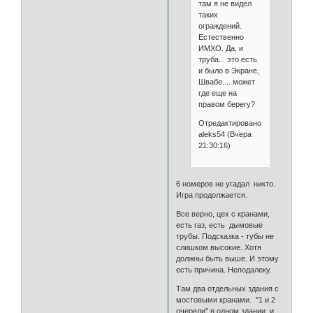
там я не видел
таких
ограждений.
Естественно
ИМХО. Да, и
труба... это есть
и было в Экране,
Швабе.... может
где еще на
правом берегу?
Отредактировано
aleks54 (Вчера
21:30:16)
6 номеров не угадал никто.
Игра продолжается.
Все верно, цех с кранами,
есть газ, есть дымовые
трубы. Подсказка - тубы не
слишком высокие. Хотя
должны быть выше. И этому
есть причина. Неподалеку.
Там два отдельных здания с
мостовыми кранами. "1 и 2
очереди" в одном здании, и