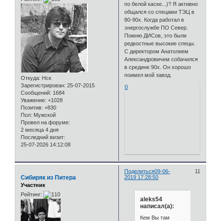
по белой каске...)? Я активно
общался со спецами ТЭЦ в
80-90х. Когда работал в
энергослужбе ПО Север.
Помню ДИСов, это были
редкостные высокие спецы.
С директором Анатолием
Александровичем собачился
в средине 90х. Он хорошо
поимел мой завод.
Откуда:
Нск
Зарегистрирован
: 25-07-2015
0
Сообщений:
1684
Уважение:
+1028
Позитив:
+830
Пол:
Мужской
Провел на форуме:
2 месяца 4 дня
Последний визит:
25-07-2026 14:12:08
Поделиться
09-06-
11
Сибиряк из Питера
2019 17:28:50
Участник
Рейтинг:
aleks54
написал(а):
Кем Вы там