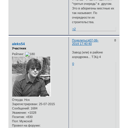
"третья очередь" в другом.
Это в аборигены местные их
так называют. По
очередности их
строительства.
+2
Поделиться
07-06-
8
aleks54
2019 17:40:40
Участник
Завод (или) в районе
Рейтинг:
аэродрома... ТЭЦ-4
0
Откуда:
Нск
Зарегистрирован
: 25-07-2015
Сообщений:
1684
Уважение:
+1028
Позитив:
+830
Пол:
Мужской
Провел на форуме: