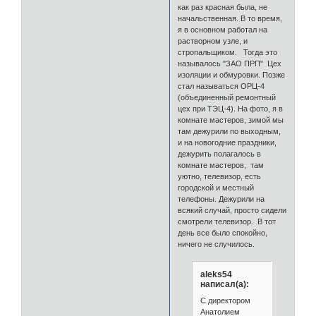
как раз красная была, не
начальственная. В то время,
я в основном работал на
растворном узле, и
стропальщиком. Тогда это
называлось "ЗАО ПРП" Цех
изоляции и обмуровки. Позже
стал называться ОРЦ-4
(объединенный ремонтный
цех при ТЭЦ-4). На фото, я в
комнате мастеров, зимой мы
там дежурили по выходным,
и на новогодние праздники,
дежурить полагалось в
комнате мастеров, там
уютно, телевизор, есть
городской и местный
телефоны. Дежурили на
всякий случай, просто сидели
смотрели телевизор. В тот
день все было спокойно,
ничего не случилось.
aleks54
написал(а):
С директором
Анатолием