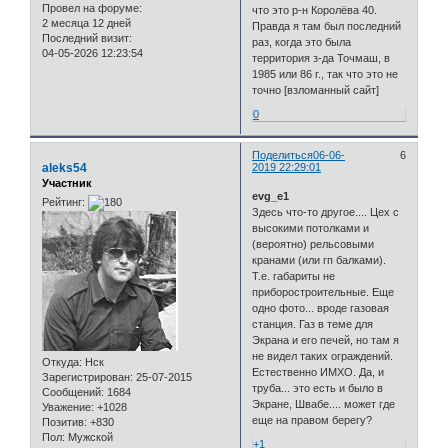
Провел на форуме:
что это р-н Королёва 40.
2 месяца 12 дней
Правда я там был последний
Последний визит:
раз, когда это была
04-05-2026 12:23:54
территория з-да Точмаш, в
1985 или 86 г., так что это не
точно [взломанный сайт]
0
Поделиться
06-06-
6
aleks54
2019 22:29:01
Участник
evg_e1
Рейтинг:
Здесь что-то другое.... Цех с
высокими потолками и
(вероятно) рельсовыми
кранами (или гп балками).
Т.е. габариты не
приборостроительные. Еще
одно фото... вроде газовая
станция. Газ в теме для
Экрана и его печей, но там я
не видел таких ограждений.
Откуда:
Нск
Естественно ИМХО. Да, и
Зарегистрирован
: 25-07-2015
труба... это есть и было в
Сообщений:
1684
Экране, Швабе.... может где
Уважение:
+1028
еще на правом берегу?
Позитив:
+830
Пол:
Мужской
+1