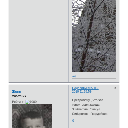
+4
Поделиться
05-06-
3
Женя
2019 11:28:59
Участник
Предположу , что это
Рейтинг:
территория завода
"Сиблитмаш" на ул.
Сибиряков - Гвардейцев.
0