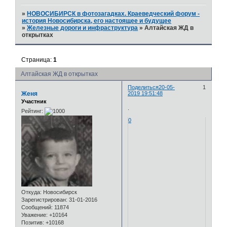
»
НОВОСИБИРСК в фотозагадках. Краеведческий форум -
история Новосибирска, его настоящее и будущее
»
Железные дороги и инфраструктура
»
Алтайская ЖД в
открытках
Страница:
1
Алтайская ЖД в открытках
Поделиться
20-05-
1
Женя
2019 19:51:48
Участник
.
Рейтинг:
0
Откуда:
Новосибирск
Зарегистрирован
: 31-01-2016
Сообщений:
11874
Уважение:
+10164
Позитив:
+10168