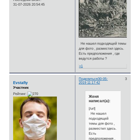
31-07-2026 20:54:45
Не нашел подходящей темы
для фото , разместил здесь.
Есть предположения , где
ведутся работы ?
+1
Поделиться
30-05-
3
Evstafiy
2019 11:17:42
Участник
Рейтинг:
Женя
написал(а):
[/url]
Не нашел
подходящей
темы для фото ,
разместил здесь.
Есть
предположения ,