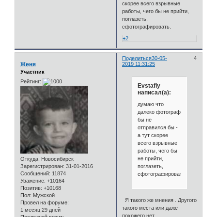
скорее всего взрывные
работы, чего бы не прийти,
поглазеть,
сфотографировать.
+2
Поделиться
30-05-
4
Женя
2019 11:31:25
Участник
Рейтинг:
Evstafiy
написал(а):
думаю что
далеко фотограф
бы не
отправился бы -
а тут скорее
всего взрывные
работы, чего бы
не прийти,
Откуда:
Новосибирск
поглазеть,
Зарегистрирован
: 31-01-2016
Сообщений:
11874
сфотографировать.
Уважение:
+10164
Позитив:
+10168
Пол:
Мужской
Я такого же мнения . Другого
Провел на форуме:
такого места или даже
1 месяц 29 дней
похожего нет.
Последний визит: