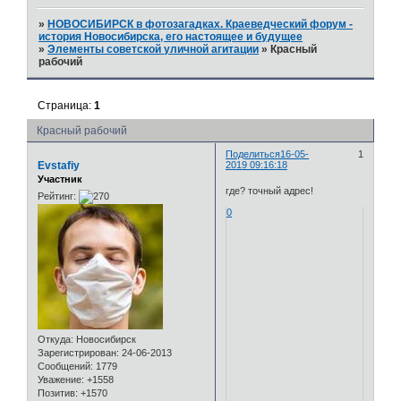
»
НОВОСИБИРСК в фотозагадках. Краеведческий форум -
история Новосибирска, его настоящее и будущее
»
Элементы советской уличной агитации
»
Красный
рабочий
Страница:
1
Красный рабочий
Поделиться
16-05-
1
Evstafiy
2019 09:16:18
Участник
где? точный адрес!
Рейтинг:
0
Откуда:
Новосибирск
Зарегистрирован
: 24-06-2013
Сообщений:
1779
Уважение:
+1558
Позитив:
+1570