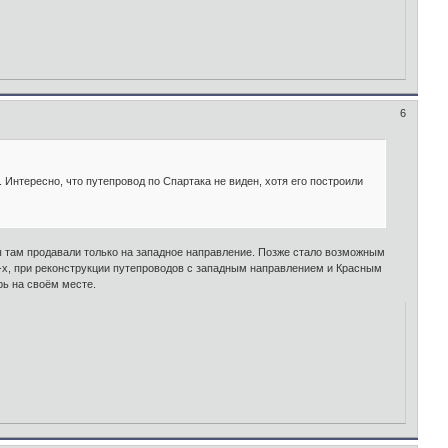
6
 Интересно, что путепровод по Спартака не виден, хотя его построили
еты там продавали только на западное направление. Позже стало возможным
0-х, при реконструкции путепроводов с западным направлением и Красным
рь на своём месте.