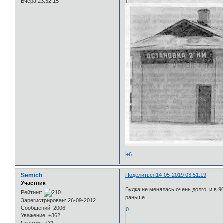
Вчера 23:32:15
+6
Semich
Поделиться
14-05-2019 03:51:19
Участник
Будка не менялась очень долго, и в 9
Рейтинг:
раньше.
Зарегистрирован
: 26-09-2012
Сообщений:
2006
0
Уважение:
+362
Позитив:
+31