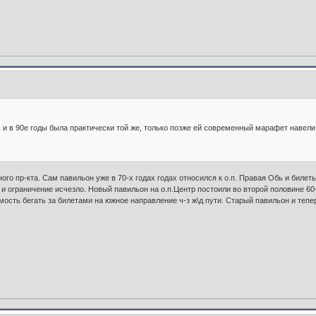
 и в 90е годы была практически той же, только позже ей современный марафет навели.
сного пр-кта. Сам павильон уже в 70-х годах годах относился к о.п. Правая Обь и бил
 и ограничение исчезло. Новый павильон на о.п.Центр постоили во второй половине 6
ость бегать за билетами на южное направление ч-з ж\д пути. Старый павильон и тепе