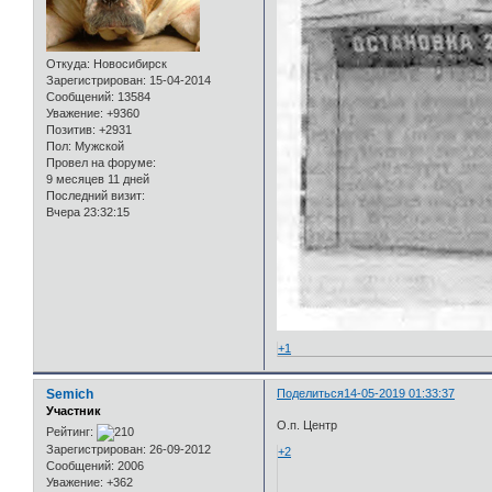
Откуда:
Новосибирск
Зарегистрирован
: 15-04-2014
Сообщений:
13584
Уважение:
+9360
Позитив:
+2931
Пол:
Мужской
Провел на форуме:
9 месяцев 11 дней
Последний визит:
Вчера 23:32:15
+1
Semich
Поделиться
14-05-2019 01:33:37
Участник
О.п. Центр
Рейтинг:
Зарегистрирован
: 26-09-2012
+2
Сообщений:
2006
Уважение:
+362