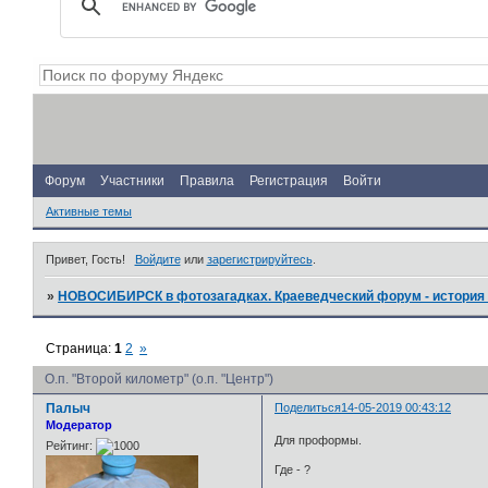
Форум
Участники
Правила
Регистрация
Войти
Активные темы
Привет, Гость!
Войдите
или
зарегистрируйтесь
.
»
НОВОСИБИРСК в фотозагадках. Краеведческий форум - история 
Страница:
1
2
»
О.п. "Второй километр" (о.п. "Центр")
Палыч
Поделиться
14-05-2019 00:43:12
Модератор
Для проформы.
Рейтинг:
Где - ?