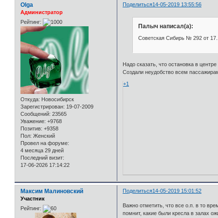
Olga
Поделиться
14-05-2019 13:55:56
Администратор
Рейтинг:
Палыч написал(а):
Советская Сибирь № 292 от 17.
Надо сказать, что остановка в центр
Создали неудобство всем пассажирам
+1
Откуда:
Новосибирск
Зарегистрирован
: 19-07-2009
Сообщений:
23565
Уважение:
+9768
Позитив:
+9358
Пол:
Женский
Провел на форуме:
4 месяца 29 дней
Последний визит:
17-06-2026 17:14:22
Максим Малиновский
Поделиться
14-05-2019 15:01:52
Участник
Важно отметить, что все о.п. в то вр
Рейтинг:
помнит, какие были кресла в залах ож