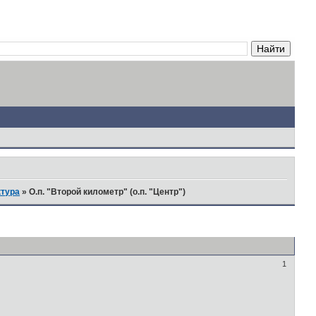
ктура
»
О.п. "Второй километр" (о.п. "Центр")
1