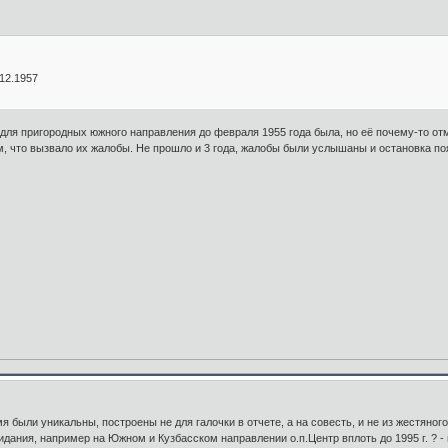
12.1957
е для пригородных южного направления до февраля 1955 года была, но её почему-то от
, что вызвало их жалобы. Не прошло и 3 года, жалобы были услышаны и остановка п
емя были уникальны, построены не для галочки в отчете, а на совесть, и не из жестяног
идания, например на Южном и Кузбасском направлении о.п.Центр вплоть до 1995 г. ? -