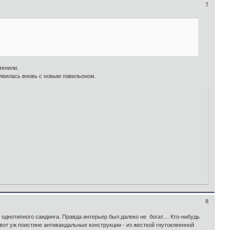
7
менили.
оявилась вновь с новым павильоном.
8
о однотипного саидинга. Правда интерьер был далеко не богат.... Кто-нибудь
 вот уж поистине антивандальные конструкции - из жесткой гнутоклеенной