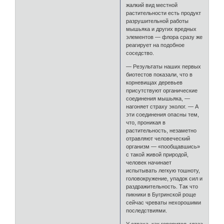
жалкий вид местной
растительности есть продукт
разрушительной работы
мышьяка и других вредных
элементов — флора сразу же
реагирует на подобное
соседство.
— Результаты наших первых
биотестов показали, что в
корневищах деревьев
присутствуют органические
соединения мышьяка, —
нагоняет страху эколог. — А
эти соединения опасны тем,
что, проникая в
растительность, незаметно
отравляют человеческий
организм — «пообщавшись»
с такой живой природой,
человек начинает
испытывать легкую тошноту,
головокружение, упадок сил и
раздражительность. Так что
пикники в Бугринской роще
сейчас чреваты нехорошими
последствиями.
У страха, как говорится, глаза