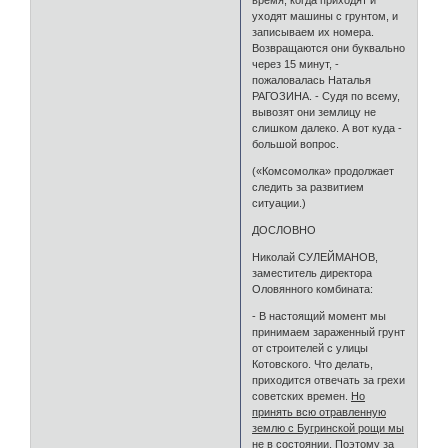
время, когда приходят и
уходят машины с грунтом, и
записываем их номера.
Возвращаются они буквально
через 15 минут, -
пожаловалась Наталья
РАГОЗИНА. - Судя по всему,
вывозят они землицу не
слишком далеко. А вот куда -
большой вопрос.
(«Комсомолка» продолжает
следить за развитием
ситуации.)
ДОСЛОВНО
Николай СУЛЕЙМАНОВ,
заместитель директора
Оловянного комбината:
- В настоящий момент мы
принимаем зараженный грунт
от строителей с улицы
Котовского. Что делать,
приходится отвечать за грехи
советских времен.
Но
принять всю отравленную
землю с Бугринской рощи мы
не в состоянии. Поэтому за