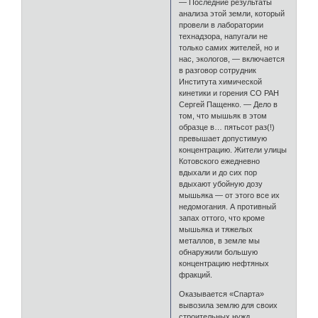
— Последние результаты
анализа этой земли, который
провели в лаборатории
технадзора, напугали не
только самих жителей, но и
нас, экологов, — включается
в разговор сотрудник
Института химической
кинетики и горения СО РАН
Сергей Пащенко. — Дело в
том, что мышьяк в этом
образце в… пятьсот раз(!)
превышает допустимую
концентрацию. Жители улицы
Котовского ежедневно
вдыхали и до сих пор
вдыхают убойную дозу
мышьяка — от этого все их
недомогания. А противный
запах оттого, что кроме
мышьяка и тяжелых
металлов, в земле мы
обнаружили большую
концентрацию нефтяных
фракций.
Оказывается «Спарта»
вывозила землю для своих
строительных нужд,