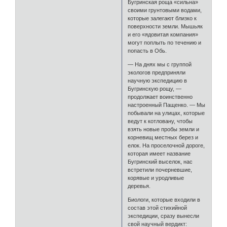
Бугринская роща «сильна»
своими грунтовыми водами,
которые залегают близко к
поверхности земли. Мышьяк
и его «ядовитая компания»
могут поплыть по течению и
попасть в Обь.
— На днях мы с группой
экологов предприняли
научную экспедицию в
Бугринскую рощу, —
продолжает воинственно
настроенный Пащенко. — Мы
побывали на улицах, которые
ведут к котловану, чтобы
взять новые пробы земли и
корневищ местных берез и
елок. На проселочной дороге,
которая имеет название
Бугринский выселок, нас
встретили почерневшие,
корявые и уродливые
деревья.
Биологи, которые входили в
состав этой стихийной
экспедиции, сразу вынесли
свой научный вердикт: