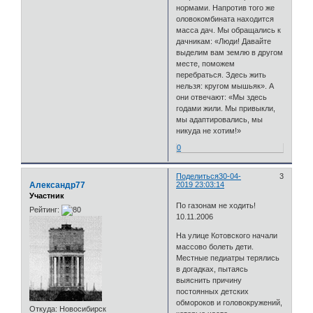
нормами. Напротив того же
оловокомбината находится
масса дач. Мы обращались к
дачникам: «Люди! Давайте
выделим вам землю в другом
месте, поможем
перебраться. Здесь жить
нельзя: кругом мышьяк». А
они отвечают: «Мы здесь
годами жили. Мы привыкли,
мы адаптировались, мы
никуда не хотим!»
0
Поделиться
30-04-
3
Александр77
2019 23:03:14
Участник
По газонам не ходить!
Рейтинг:
10.11.2006
На улице Котовского начали
массово болеть дети.
Местные педиатры терялись
в догадках, пытаясь
выяснить причину
постоянных детских
обмороков и головокружений,
Откуда:
Новосибирск