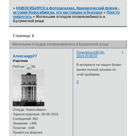
»
НОВОСИБИРСК в фотозагадках. Краеведческий форум -
история Новосибирска, его настоящее и будущее
»
Просто
поболтать
»
Могильник отходов оловокомбината в
Бугринской роще
Страница:
1
Могильник отходов оловокомбината в Бугринской роще
Поделиться
30-04-
1
Александр77
2019 23:00:07
Участник
В интернете не нашел более-
Рейтинг:
менее полной хроники по
этой проблеме.
0
Откуда:
Новосибирск
Зарегистрирован
: 08-06-2015
Сообщений:
962
Уважение:
+396
Позитив:
+348
Провел на форуме: