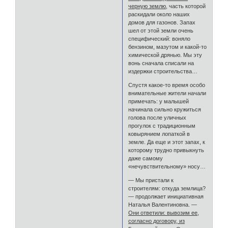
черную землю
, часть которой
раскидали около наших
домов для газонов. Запах
шел от этой земли очень
специфический: воняло
бензином, мазутом и какой-то
химической дрянью. Мы эту
вонь сначала списали на
издержки строительства…
Спустя какое-то время особо
внимательные жители начали
примечать: у малышей
начинала сильно кружиться
голова после уличных
прогулок с традиционным
ковырянием лопаткой в
земле. Да еще и этот запах, к
которому трудно привыкнуть
даже самому
«нечувствительному» носу…
— Мы пристали к
строителям: откуда землица?
— продолжает инициативная
Наталья Валентиновна. —
Они ответили: вывозим ее,
согласно договору, из