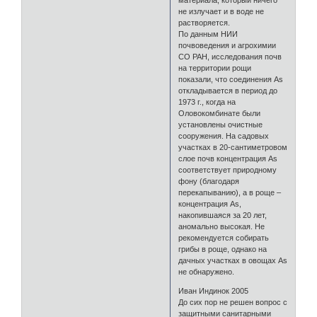
материала, который ничего
не излучает и в воде не
растворяется.
По данным НИИ
почвоведения и агрохимии
СО РАН, исследования почв
на территории рощи
показали, что соединения As
откладывается в период до
1973 г., когда на
Оловокомбинате были
установлены очистные
сооружения. На садовых
участках в 20-сантиметровом
слое почв концентрация As
соответствует природному
фону (благодаря
перекапыванию), а в роще –
концентрация As,
накопившаяся за 20 лет,
аномально высокая. Не
рекомендуется собирать
грибы в роще, однако на
дачных участках в овощах As
не обнаружено.
Иван Индинок 2005
До сих пор не решен вопрос с
защитными санитарными