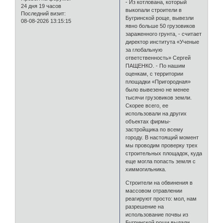
- Из котлована, который
24 дня 19 часов
выкопали строители в
Последний визит:
Бугринской роще, вывезли
08-08-2026 13:15:15
явно больше 50 грузовиков
зараженного грунта, - считает
директор института «Ученые
за глобальную
ответственность» Сергей
ПАЩЕНКО. - По нашим
оценкам, с территории
площадки «Пригородная»
было вывезено не менее
тысячи грузовиков земли.
Скорее всего, ее
использовали на других
объектах фирмы-
застройщика по всему
городу. В настоящий момент
мы проводим проверку трех
строительных площадок, куда
еще могла попасть земля с
химмогильника.
Строители на обвинения в
массовом отравлении
реагируют просто: мол, нам
разрешение на
использование почвы из
Бугринской рощи выдали