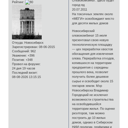
Оловокомбинат: здесь будет
Рейтинг:
город-яд
20.07.2011
На токсичных землях около
«МЕГИ» освобождают место
для десяти жилых домов
Новосибирский
оловокомбинат 15 июля
презентовал свою новую
Откуда:
Новосибирск
технологическую площадку
Зарегистрирован
: 08-06-2015
— цех переработки хвостов
Сообщений:
962
обогащения для извлечения
Уважение:
+396
олова. Переработка отходов,
Позитив:
+348
копившихся на территории
Провел на форуме:
предприятия с середины
24 дня 19 часов
прошлого века, позволит
Последний визит:
получить более дешевое
08-08-2026 13:15:15
сырье и освободит около 15
гектаров земли. Мэр
Новосибирска Владимир
Городецкий не исключил
возможности строительства
на освободившейся
территории жилья. По оценке
риэлторов, там можно
построить до 10 жилых
домов, однако в Сибирском
НИИ геологии, геофизики и