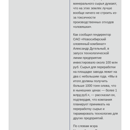
минерального сырья думают,
что на этих землях лучше
вообще ничего не строить из-
за токсичности
производственных отходов
«оловяшки».
Как сообщил гендиректор
ОАО «Новосибирский
оловянный комбинат»
Александр Дугельный, в
запуск технологической
линии предприятие
инвестировало около 100 млн
руб. Сырья для переработки
на площадке завода лежит на
два с небольшим года. «Мы в
итоге должны получить
больше 1000 тонн олова, что
в нынешних ценах — более 1
млрд руб.», — рассказал он,
подтвердив, что компания
планирует принимать на
переработку сырье и
тиражировать технологию для
других предприятий.
По словам мэра