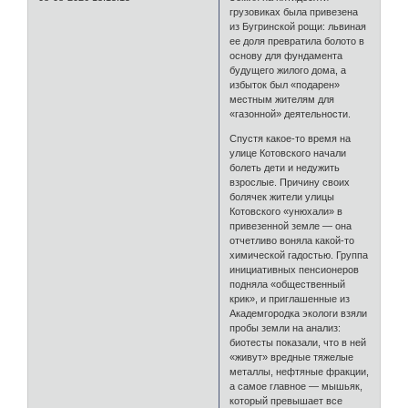
грузовиках была привезена
из Бугринской рощи: львиная
ее доля превратила болото в
основу для фундамента
будущего жилого дома, а
избыток был «подарен»
местным жителям для
«газонной» деятельности.
Спустя какое-то время на
улице Котовского начали
болеть дети и недужить
взрослые. Причину своих
болячек жители улицы
Котовского «унюхали» в
привезенной земле — она
отчетливо воняла какой-то
химической гадостью. Группа
инициативных пенсионеров
подняла «общественный
крик», и приглашенные из
Академгородка экологи взяли
пробы земли на анализ:
биотесты показали, что в ней
«живут» вредные тяжелые
металлы, нефтяные фракции,
а самое главное — мышьяк,
который превышает все