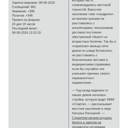
которые часто
Зарегистрирован
: 08-06-2015
сопровождались жестокой
Сообщений:
962
тошнотой. Взрослое
Уважение:
+396
население тоже «хандрило»:
Позитив:
+348
астматики-хроники не
Провел на форуме:
расставались с
24 дня 19 часов
ингаляторами, пенсионеров
Последний визит:
доставал постоянно
08-08-2026 13:15:15
обостренный «букет» из
возрастных болячек. Так бы и
«скрипели» жильцы пяти
домов по улице Котовского,
не расставаясь с
больничными листами и
медицинскими справками,
если бы случайно «не
унюхали» причину своего
перманентного
недомогания…
— Год назад недалеко от
наших домов началась
стройка, которую ведет МЖК
«Спарта», — рассказывает
местное население в лице
Натальи Рагозиной. —
Строители начали осушать
болото и завезли на
пятидесяти грузовиках