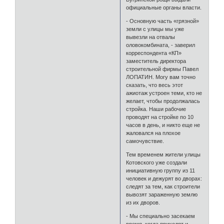
официальные органы власти.
- Основную часть «грязной»
земли с улицы мы уже
вывезли на отвалы
оловокомбината, - заверил
корреспондента «КП»
заместитель директора
строительной фирмы Павел
ЛОПАТИН. Могу вам точно
сказать, что весь этот
ажиотаж устроен теми, кто не
желает, чтобы продолжалась
стройка. Наши рабочие
проводят на стройке по 10
часов в день, и никто еще не
жаловался на плохое
самочувствие.
Тем временем жители улицы
Котовского уже создали
инициативную группу из 11
человек и дежурят во дворах:
следят за тем, как строители
вывозят зараженную землю
из их дворов.
- Мы специально засекаем