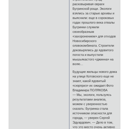
расковыривая овраги
Бугринской рощи. Экологи
взялись за старые архивы и
выяснили: еще в сороковых
годах прошлого века отвалы
Бугринки служили
своеобразным
«захоронением» для отходов
Новосибирского
оловокомбината. Строители
доковырялись до ядовитого
погоста и выпустили
мышьякастого «джинна» на
волю…
Будущие жильцы нового дома
на улице Котовского еще не
знают, какой ядовитый
«сюрприз» их ожидает.Фото
Владимира ПОЛЯКОВА
— Мы, экологи, пользуясь
результатами анализа,
можем с уверенностью
сказать: Бугринка стала
источником опасности для
города, — уверен Сергей
Эдуардович. — Дело в том,
что это место очень активно