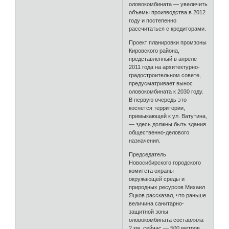
оловокомбината — увеличить
объемы производства в 2012
году и постепенно
рассчитаться с кредиторами.
Проект планировки промзоны
Кировского района,
представленный в апреле
2011 года на архитектурно-
градостроительном совете,
предусматривает вынос
оловокомбината к 2030 году.
В первую очередь это
коснется территории,
примыкающей к ул. Ватутина,
— здесь должны быть здания
общественно-делового
назначения.
Председатель
Новосибирского городского
комитета охраны
окружающей среды и
природных ресурсов Михаил
Яцков рассказал, что раньше
величина санитарно-
защитной зоны
оловокомбината составляла
2 км, сейчас — 500 метров.