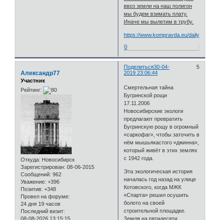
ввоз земли на наш полигон
мы будем взимать плату.
Иначе мы вылетим в трубу.
https://www.kompravda.eu/daily/23808/
0
Поделиться
30-04-
5
Александр77
2019 23:06:44
Участник
Смертельная тайна
Рейтинг:
Бугринской рощи
17.11.2006
Новосибирские экологи
предлагают превратить
Бугринскую рощу в огромный
«саркофаг», чтобы заточить в
нём мышьякастого «джинна»,
который живёт в этих землях
с 1942 года.
Откуда:
Новосибирск
Зарегистрирован
: 08-06-2015
Эта экологическая история
Сообщений:
962
началась год назад на улице
Уважение:
+396
Котовского, когда МЖК
Позитив:
+348
«Спарта» решил осушить
Провел на форуме:
болото на своей
24 дня 19 часов
строительной площадке.
Последний визит:
Земля на пятидесяти
08-08-2026 13:15:15