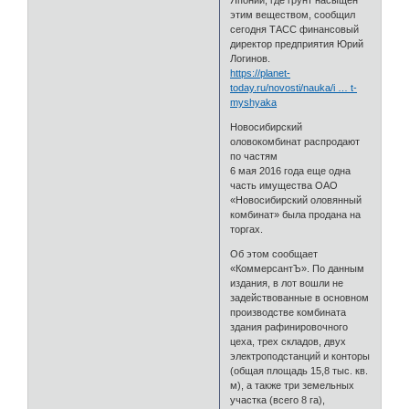
этим веществом, сообщил
сегодня ТАСС финансовый
директор предприятия Юрий
Логинов.
https://planet-
today.ru/novosti/nauka/i … t-
myshyaka
Новосибирский
оловокомбинат распродают
по частям
6 мая 2016 года еще одна
часть имущества ОАО
«Новосибирский оловянный
комбинат» была продана на
торгах.
Об этом сообщает
«КоммерсантЪ». По данным
издания, в лот вошли не
задействованные в основном
производстве комбината
здания рафинировочного
цеха, трех складов, двух
электроподстанций и конторы
(общая площадь 15,8 тыс. кв.
м), а также три земельных
участка (всего 8 га),