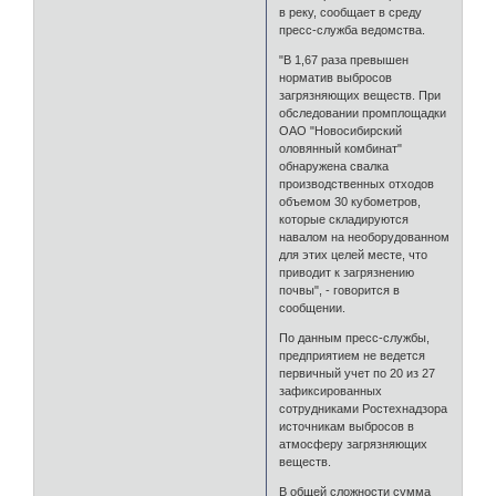
в реку, сообщает в среду
пресс-служба ведомства.
"В 1,67 раза превышен
норматив выбросов
загрязняющих веществ. При
обследовании промплощадки
ОАО "Новосибирский
оловянный комбинат"
обнаружена свалка
производственных отходов
объемом 30 кубометров,
которые складируются
навалом на необорудованном
для этих целей месте, что
приводит к загрязнению
почвы", - говорится в
сообщении.
По данным пресс-службы,
предприятием не ведется
первичный учет по 20 из 27
зафиксированных
сотрудниками Ростехнадзора
источникам выбросов в
атмосферу загрязняющих
веществ.
В общей сложности сумма