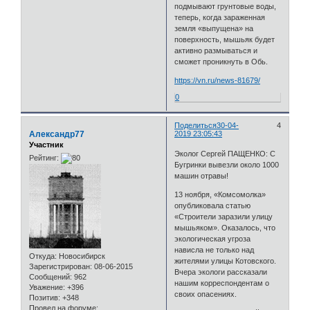
подмывают грунтовые воды,
теперь, когда зараженная
земля «выпущена» на
поверхность, мышьяк будет
активно размываться и
сможет проникнуть в Обь.
https://vn.ru/news-81679/
0
Поделиться
30-04-
4
Александр77
2019 23:05:43
Участник
Эколог Сергей ПАЩЕНКО: С
Рейтинг:
Бугринки вывезли около 1000
машин отравы!
13 ноября, «Комсомолка»
опубликовала статью
«Строители заразили улицу
мышьяком». Оказалось, что
экологическая угроза
нависла не только над
Откуда:
Новосибирск
жителями улицы Котовского.
Зарегистрирован
: 08-06-2015
Вчера экологи рассказали
Сообщений:
962
нашим корреспондентам о
Уважение:
+396
своих опасениях.
Позитив:
+348
Провел на форуме: