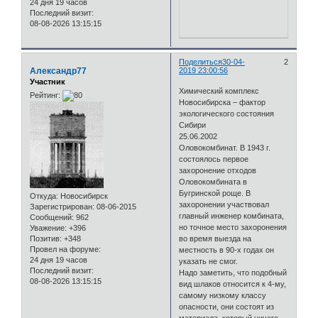
24 дня 19 часов
Последний визит:
08-08-2026 13:15:15
Поделиться
30-04-
2
Александр77
2019 23:00:56
Участник
Химический комплекс
Рейтинг:
Новосибирска – фактор
экологического состояния
Сибири
25.06.2002
Оловокомбинат. В 1943 г.
состоялось первое
захоронение отходов
Оловокомбината в
Бугринской роще. В
Откуда:
Новосибирск
захоронении участвовал
Зарегистрирован
: 08-06-2015
главный инженер комбината,
Сообщений:
962
но точное место захоронения
Уважение:
+396
Позитив:
+348
во время выезда на
Провел на форуме:
местность в 90-х годах он
24 дня 19 часов
указать не смог.
Последний визит:
Надо заметить, что подобный
08-08-2026 13:15:15
вид шлаков относится к 4-му,
самому низкому классу
опасности, они состоят из