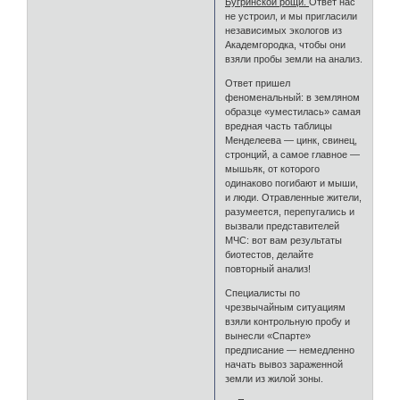
Бугринской рощи.
Ответ нас
не устроил, и мы пригласили
независимых экологов из
Академгородка, чтобы они
взяли пробы земли на анализ.
Ответ пришел
феноменальный: в земляном
образце «уместилась» самая
вредная часть таблицы
Менделеева — цинк, свинец,
стронций, а самое главное —
мышьяк, от которого
одинаково погибают и мыши,
и люди. Отравленные жители,
разумеется, перепугались и
вызвали представителей
МЧС: вот вам результаты
биотестов, делайте
повторный анализ!
Специалисты по
чрезвычайным ситуациям
взяли контрольную пробу и
вынесли «Спарте»
предписание — немедленно
начать вывоз зараженной
земли из жилой зоны.