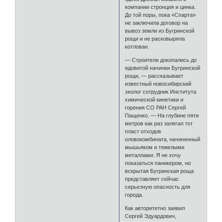
компании стронция и цинка.
До той поры, пока «Спарта»
не заключила договор на
вывоз земли из Бугринской
рощи и не расковыряла
котлован.
— Строители докопались до
ядовитой начинки Бугринской
рощи, — рассказывает
известный новосибирский
эколог сотрудник Института
химической кинетики и
горения СО РАН Сергей
Пащенко. — На глубине пяти
метров как раз залегал тот
пласт отходов
оловокомбината, начиненный
мышьяком и тяжелыми
металлами. Я не хочу
показаться паникером, но
вскрытая Бугринская роща
представляет сейчас
серьезную опасность для
города.
Как авторитетно заявил
Сергей Эдуардович,