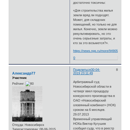
достаточно токсичны:
«Для строительства жилья
земли вряд ли подходят.
Может, для складских
помещений, но только не для
жилья. Конечно, земли можно
рекультивировать, но это
очень серьезные затраты, и
кто за это возьмется?».
https://news.ngs.ru/more/94905/
0
Поделиться
30-04-
8
Александр77
2019 23:11:49
Участник
Арбитражный суд
Рейтинг:
Новосибирской области в
четверг ввел процедуру
конкурсного производства в
ОАО «Новосибирский
оловянный комбинат» (НОК)
сроком на 6 месяцев.
29.07.2013
Временный управляющий
НОКа Виктор Кугушев
Откуда:
Новосибирск
сообщил суду, что в реестр
Зарегистрирован
: 08-06-2015