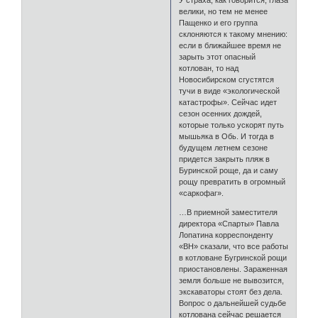
велики, но тем не менее
Пащенко и его группа
склоняются к такому мнению:
если в ближайшее время не
зарыть этот опасный
котлован, то над
Новосибирском сгустятся
тучи в виде «экологической
катастрофы». Сейчас идет
сезон осенних дождей,
которые только ускорят путь
мышьяка в Обь. И тогда в
будущем летнем сезоне
придется закрыть пляж в
Буринской роще, да и саму
рощу превратить в огромный
«саркофаг».
…В приемной заместителя
директора «Спарты» Павла
Лопатина корреспонденту
«ВН» сказали, что все работы
в котловане Бугринской рощи
приостановлены. Зараженная
земля больше не вывозится,
экскаваторы стоят без дела.
Вопрос о дальнейшей судьбе
котлована сейчас решается