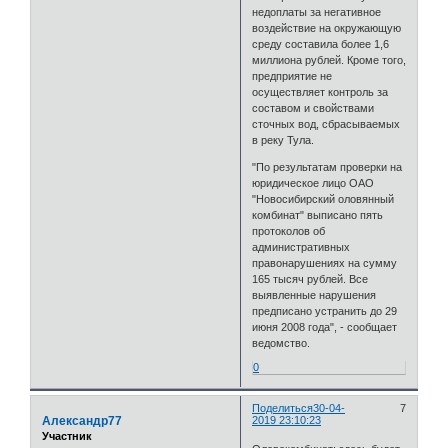
недоплаты за негативное
воздействие на окружающую
среду составила более 1,6
миллиона рублей. Кроме того,
предприятие не
осуществляет контроль за
составом и свойствами
сточных вод, сбрасываемых
в реку Тула.
"По результатам проверки на
юридическое лицо ОАО
"Новосибирский оловянный
комбинат" выписано пять
протоколов об
административных
правонарушениях на сумму
165 тысяч рублей. Все
выявленные нарушения
предписано устранить до 29
июня 2008 года", - сообщает
ведомство.
0
Поделиться
30-04-
7
Александр77
2019 23:10:23
Участник