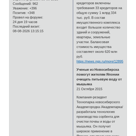
кредиторов включены
Сообщений:
962
требования 33 кредиторов на
Уважение:
+396
Позитив:
+348
общую сумму 1 млрд 334
Провел на форуме:
тыс. руб. В состав
24 дня 19 часов
имущественного комплекса
Последний визит:
входит большое количество
08-08-2026 13:15:15
зданий и сооружений,
квартиры, земельные
участки. Балансовая
стоимость имущества
составляет около 620 млн
руб.
https://news.ngs.ru/more/1289508/
Ученые из Новосибирска
помогут жителям Японии
очищать питьевую воду от
мышьяка
21 Октября 2015
Компания-резидент
Технопарка новосибирского
Академгородка /Академпарка/
разработала технологию
производства сорбента для
очистки почвы и воды от
мышьяка. Он получит
широкое применение в
Японии, где грунт насыщен