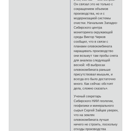
Он связал это не только с
сокращением объемов
производства, но и с
модернизацией системы
очистки. Начальник Западно-
Сибирского центра
мониторинга окружающей
среды Виктор Чирков
сообщил, что в связи с
планами оловокомбината
наращивать производство
они возьмут там пробы снега
для анализа следующей
весной: «В выбросах
оловокомбината раньше
присутствовал мышьяк, и
всегда его было достаточно
много. Как сейчас обстоят
дела, сложно сказать».
Ученый секретарь
Сибирского НИИ геологии,
геофизики и минерального
сырья Сергей Зайцев уверен,
что на землях
оловокомбината лучше
ничего не строить, поскольку
отходы производства