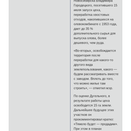
Новосибирска Владимира
Городецкого, посетившего 15
июля запуск цеха,
переработка хвостовых
отходов, накопившихся на
оловокомбинате с 1953 года,
дает до 35 %
дополнительного сырья для
выпуска олова, более
дешевого, чем руда.
«Во-вторых, освобождается
территория после
переработки для какого-то
другого вида
землепользования, какого —
будем рассматривать вместе
с заводом. Вплоть до того,
что можно жилье там
строить», — отметил мэр.
По оценке Дугельного, в
результате работы цеха
освободится 15 га земли.
Дальнейшее будущее этих
участков он
прокомментировал кратко:
«Тяжело будет — продадим».
При этом в планах