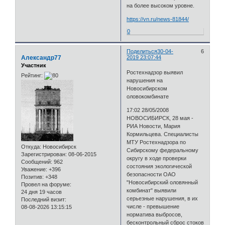
на более высоком уровне.
https://vn.ru/news-81844/
0
Поделиться
30-04-
6
Александр77
2019 23:07:44
Участник
Ростехнадзор выявил
Рейтинг:
нарушения на
Новосибирском
оловокомбинате
17:02 28/05/2008
НОВОСИБИРСК, 28 мая -
РИА Новости, Мария
Кормильцева. Специалисты
МТУ Ростехнадзора по
Откуда:
Новосибирск
Сибирскому федеральному
Зарегистрирован
: 08-06-2015
округу в ходе проверки
Сообщений:
962
состояния экологической
Уважение:
+396
безопасности ОАО
Позитив:
+348
"Новосибирский оловянный
Провел на форуме:
комбинат" выявили
24 дня 19 часов
серьезные нарушения, в их
Последний визит:
числе - превышение
08-08-2026 13:15:15
норматива выбросов,
бесконтрольный сброс стоков