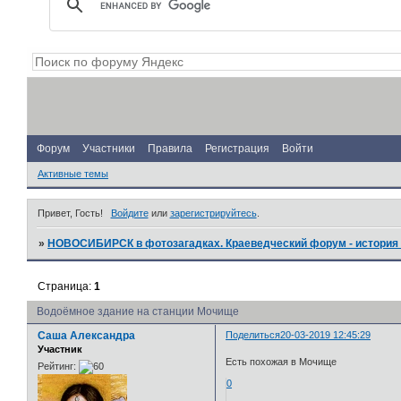
Форум
Участники
Правила
Регистрация
Войти
Активные темы
Привет, Гость!
Войдите
или
зарегистрируйтесь
.
»
НОВОСИБИРСК в фотозагадках. Краеведческий форум - история 
Страница:
1
Водоёмное здание на станции Мочище
Саша Александра
Поделиться
20-03-2019 12:45:29
Участник
Есть похожая в Мочище
Рейтинг:
0