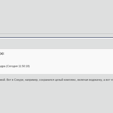
а):
ра (Сегодня 11:50:18)
вой. Вот в Сокуре, например, сохранился целый комплекс, включая водокачку, а вот чт