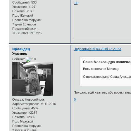
Сообщений:
533
+1
Уважение:
+127
Позитив:
+106
Пол:
Женский
Провел на форуме:
7 дней 15 часов
Последний визит:
11-08-2021 19:37:26
Ирландец
Поделиться
20-03-2019 13:21:33
Участник
Рейтинг:
Саша Александра написал(
Есть похожая в Мочище
Отредактировано Саша Александ
Похожих ещё хватает, ибо проект типо
Откуда:
Новосибирск
0
Зарегистрирован
: 06-11-2016
Сообщений:
4507
Уважение:
+2284
Позитив:
+2886
Пол:
Мужской
Провел на форуме:
2 месяца 23 дня