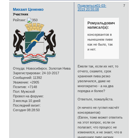
Поделиться
01-03-
7
Михаил Цененко
2019 20:55:08
Участник
Рейтинг:
Ромуальдович
написал(а):
консервантов в
нынешнем пиве
как не было, так
и нет.
Ежели так, если их нет, то
Откуда:
Новосибирск. Золотая Нива
отчего, скажите, срок
Зарегистрирован
: 24-10-2017
хранения пива резко
Сообщений:
11392
увеличился, даже не
Уважение:
+2905
многократно - а на два
Позитив:
+7148
порядка и более?
Пол:
Мужской
Провел на форуме:
Ответьте, пожалуйста.
3 месяца 10 дней
Последний визит:
(я ничего не гуглил насчёт
Сегодня 08:28:50
консервантов)
(Евген, тоже может ответить
на этот вопрос, если он
полагает, что процесс не
изменился, и не знает, что в
нынешнее пиво низких