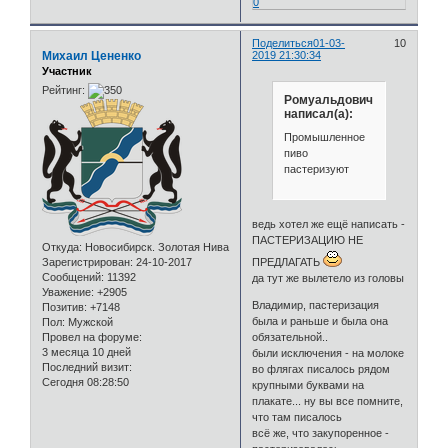
0
Поделиться
01-03-
10
Михаил Цененко
2019 21:30:34
Участник
Рейтинг:
Ромуальдович
написал(а):
Промышленное
пиво
пастеризуют
ведь хотел же ещё написать -
ПАСТЕРИЗАЦИЮ НЕ
Откуда:
Новосибирск. Золотая Нива
ПРЕДЛАГАТЬ
Зарегистрирован
: 24-10-2017
Сообщений:
11392
да тут же вылетело из головы
Уважение:
+2905
Владимир, пастеризация
Позитив:
+7148
была и раньше и была она
Пол:
Мужской
обязательной..
Провел на форуме:
3 месяца 10 дней
были исключения - на молоке
Последний визит:
во флягах писалось рядом
Сегодня 08:28:50
крупными буквами на
плакате... ну вы все помните,
что там писалось
всё же, что закупоренное -