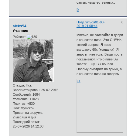
самых некачественных..
0
Поделиться
01-03-
8
aleks54
2019 21:08:44
Участник
Михаил, не залезайте в дебри
Рейтинг:
о качестве пива. Это ОЧЕНЬ
тонкий вопрос. Я пиво
вкушаю с 60х (конца их). Я
знаю в пиве толк. Ваши посты
показывают, что о пиве Вы
знаете.... ну, Вы поняли.
Посему смотрим на домик, а
о качестве пива не говорим.
+1
Откуда:
Нск
Зарегистрирован
: 25-07-2015
Сообщений:
1684
Уважение:
+1028
Позитив:
+830
Пол:
Мужской
Провел на форуме:
2 месяца 4 дня
Последний визит:
25-07-2026 14:12:08