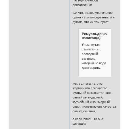
пастеризовалось
обязательно!
так что, резкое увеличение
срока - это консерванты, и я
думаю, что их там букет
Ромуальдович
написал(а):
Упомянутая
султыга - это
солодовый
экстракт,
который не надо
даже варить.
нет, султыга - это из
жаргонизма алконавтов..
султыгой называется этот
самый легендарный,
жутчайший и кошмарный
спирт ниже-нижнего качества
она же синявка.
а если 'вино' - то оно
шмурдяк