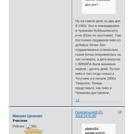
два дня?
Ну на самом деле не два дня.
В 1983г. был в командировке
в Чумаково Куйбышевского
р-на (61км по грунтовке). Там
постоянно продавали пиво из
дубовых бочек. Без
поддавливанья углекислым
газом бочка опорожнялась на
три четверти, а дата выпуска
с ВИНАПА была минимум
неделя - десять дней. Лучше
пиво я пил тогда только в
Тогучине и в начале 2000х
Тверское. Теперь
представьте, как пиво в
Чумаково доставляли.
+1
Поделиться
02-03-
18
Михаил Цененко
2019 14:41:00
Участник
Рейтинг:
aleks54
написал(а):