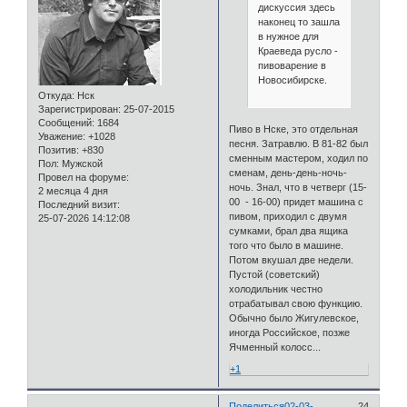
дискуссия здесь
наконец то зашла
в нужное для
Краеведа русло -
пивоварение в
Новосибирске.
Откуда:
Нск
Зарегистрирован
: 25-07-2015
Сообщений:
1684
Пиво в Нске, это отдельная
Уважение:
+1028
песня. Затравлю. В 81-82 был
Позитив:
+830
сменным мастером, ходил по
Пол:
Мужской
сменам, день-день-ночь-
Провел на форуме:
ночь. Знал, что в четверг (15-
2 месяца 4 дня
00 - 16-00) придет машина с
Последний визит:
пивом, приходил с двумя
25-07-2026 14:12:08
сумками, брал два ящика
того что было в машине.
Потом вкушал две недели.
Пустой (советский)
холодильник честно
отрабатывал свою функцию.
Обычно было Жигулевское,
иногда Российское, позже
Ячменный колосс...
+1
Поделиться
02-03-
24