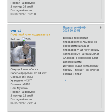
Провел на форуме:
2 месяца 26 дней
Последний визит:
03-08-2026 13:37:00
Поделиться
01-03-
6
evg_e1
2019 20:13:51
Почётный член содружества
Вообще технология
Рейтинг:
пивоварения с XIX века не
особо изменилась и
пивоваров учат по учебнику
написанному на грани XIX и
XX веков, с современными
дополнениями.
Интереснешая книга между
Откуда:
Новосибирск
прочим - Кунце "Технология
Зарегистрирован
: 02-04-2011
солода и пива"
Сообщений:
6633
+2
Уважение:
+4347
Позитив:
+6995
Пол:
Мужской
Провел на форуме:
2 месяца 12 дней
Последний визит:
04-05-2026 12:23:54