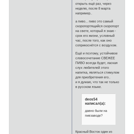
открыть ещё раз, через
неделю, после 8 марта
например..
а пиво... пиво это самый
скоропортящийся скоропорт
на свете, который я знаю -
срок его жизни, условный
час, после того, как оно
соприкоснётся с воздухом.
Ещё и поэтому, устойчивое
словосочетание СВЕЖЕЕ
ПИВО всегда будет, лаская
слух любителей этого
напитка, являться стимулом
для приобретения его..
и я думаю, что так не только
в русском языке.
deos54
написал(а):
давно были на
пивзаводе?
Красный Восток один из