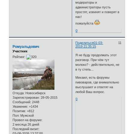
модераторы и
администраторы пусть
простят, извинят и поверят в
нас!
пожалуйста
0
Поделиться
01-03-
11
Ромуальдович
2019 21:35:15
Участник
Я не буду продолжать этот
Рейтинг:
разговор. При чём тут
молоко? - действительно, не
в ту степь...
Михаил, есть форумы
пивоваров, где внимательно
выслушают и ответят на
любой Ваш вопрос.
Откуда:
Новосибирск
Зарегистрирован
: 28-05-2015
0
Сообщений:
2448
Уважение:
+1434
Позитив:
+812
Пол:
Мужской
Провел на форуме:
2 месяца 26 дней
Последний визит:
03-08-2026 13:37:00