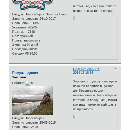
в этом - то, что я уже описал
выше - я был точно неправ
Откуда:
Новосибирск. Золотая Нива
0
Зарегистрирован
: 24-10-2017
Сообщений:
11392
Уважение:
+2905
Позитив:
+7148
Пол:
Мужской
Провел на форуме:
3 месяца 10 дней
Последний визит:
Сегодня 08:28:50
Поделиться
02-03-
21
Ромуальдович
2019 18:18:56
Участник
Хорошо, что дискуссия здесь
Рейтинг:
наконец то зашла в нужное
для Краеведа русло -
пивоварение в Новосибирске.
Интересно послушать, может
кто знает какие то ещё факты
из прошлого?
0
Откуда:
Новосибирск
Зарегистрирован
: 28-05-2015
Сообщений:
2448