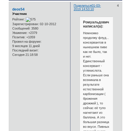
Поделиться
01-03-
4
deos54
2019 14:53:10
Участник
Рейтинг:
Ромуальдович
Зарегистрирован
: 02-10-2012
написал(а):
Сообщений:
3580
Уважение:
+2379
Немножко
Позитив:
+1059
продолжу флуд...
Провел на форуме:
консервантов в
9 месяцев 11 дней
нынешнем пиве
Последний визит:
как не было, так
Сегодня 21:18:58
и нет.
Единственный
консервант -
углекислота.
Если раньше она
возникала в
результате
естественной
карбонизации (
брожения
дрожжей ), то
сейчас её тупо
нагнетают из
баллона. А это
большая разница
во вкусе. Пивных