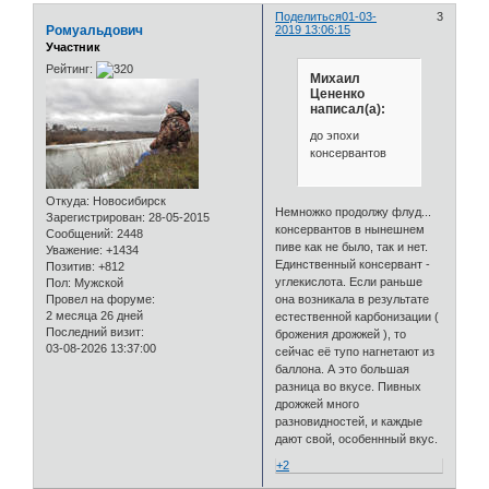
Поделиться
01-03-
3
Ромуальдович
2019 13:06:15
Участник
Рейтинг:
Михаил
Цененко
написал(а):
до эпохи
консервантов
Откуда:
Новосибирск
Немножко продолжу флуд...
Зарегистрирован
: 28-05-2015
консервантов в нынешнем
Сообщений:
2448
пиве как не было, так и нет.
Уважение:
+1434
Единственный консервант -
Позитив:
+812
углекислота. Если раньше
Пол:
Мужской
Провел на форуме:
она возникала в результате
2 месяца 26 дней
естественной карбонизации (
Последний визит:
брожения дрожжей ), то
03-08-2026 13:37:00
сейчас её тупо нагнетают из
баллона. А это большая
разница во вкусе. Пивных
дрожжей много
разновидностей, и каждые
дают свой, особеннный вкус.
+2