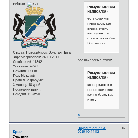
Рейтинг:
Ромуальдович
написал(а):
есть форумы
пивоваров, где
внимательно
выслушают и
ответят на любой
Ваш вопрос.
Откуда:
Новосибирск. Золотая Нива
Зарегистрирован
: 24-10-2017
всё началось с этого:
Сообщений:
11392
Уважение:
+2905
Позитив:
+7148
Ромуальдович
Пол:
Мужской
написал(а):
Провел на форуме:
консервантов в
3 месяца 10 дней
Последний визит:
нынешнем пиве
Сегодня 08:28:50
как не было, так
и нет.
0
Поделиться
02-03-
15
Крыл
2019 00:44:02
Участник