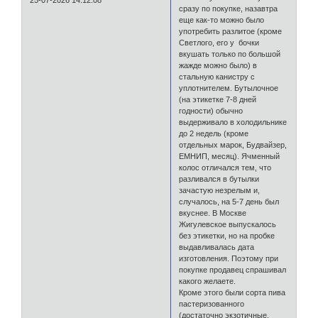
сразу по покупке, назавтра
еще как-то можно было
употребить разлитое (кроме
Светлого, его у бочки
вкушать только по большой
жажде можно было) в
стальную канистру с
уплотнителем. Бутылочное
(на этикетке 7-8 дней
годности) обычно
выдерживало в холодильнике
до 2 недель (кроме
отдельных марок, Будвайзер,
ЕМНИП, месяц). Ячменный
колос отличался тем, что
разливался в бутылки
зачастую незрелым и,
случалось, на 5-7 день был
вкуснее. В Москве
Жигулевское выпускалось
без этикетки, но на пробке
выдавливалась дата
изготовления. Поэтому при
покупке продавец спрашивал
какого желаете.
Кроме этого были сорта пива
пастеризованного
(достаточно экзотичные,