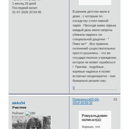
1 месяц 29 дней
Последний визит:
В раннем детстве жили в
31-07-2026 20:54:45
доме , с которым по-
соседству стоял пивной
ларёк . Проходя мимо ларька
каждый день меня напрочь
убивала надпись на
специальной дощечке - "
Пиво нет" . Все правила
склонений существительных
просто рушились - это же
государственное учреждение,
которое не может ошибаться
! Причём , подобные ,
корявые надписи я позже
встречал неоднократно - они
буквально резали глаз.
0
Поделиться
02-03-
23
aleks54
2019 18:59:32
Участник
Рейтинг:
Ромуальдович
написал(а):
Хорошо, что