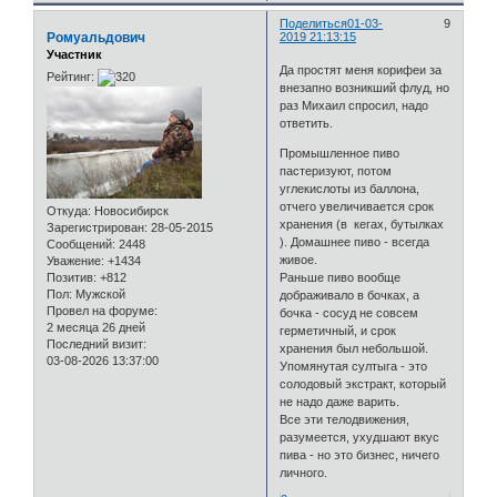
Поделиться
01-03-
9
Ромуальдович
2019 21:13:15
Участник
Да простят меня корифеи за
Рейтинг:
внезапно возникший флуд, но
раз Михаил спросил, надо
ответить.
Промышленное пиво
пастеризуют, потом
углекислоты из баллона,
отчего увеличивается срок
Откуда:
Новосибирск
хранения (в кегах, бутылках
Зарегистрирован
: 28-05-2015
). Домашнее пиво - всегда
Сообщений:
2448
живое.
Уважение:
+1434
Позитив:
+812
Раньше пиво вообще
Пол:
Мужской
дображивало в бочках, а
Провел на форуме:
бочка - сосуд не совсем
2 месяца 26 дней
герметичный, и срок
Последний визит:
хранения был небольшой.
03-08-2026 13:37:00
Упомянутая султыга - это
солодовый экстракт, который
не надо даже варить.
Все эти телодвижения,
разумеется, ухудшают вкус
пива - но это бизнес, ничего
личного.