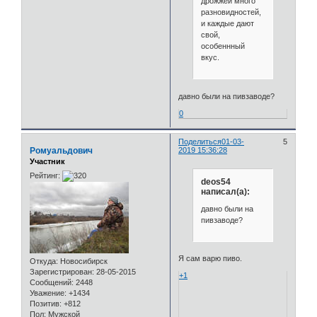
дрожжей много
разновидностей,
и каждые дают
свой,
особеннный
вкус.
давно были на пивзаводе?
0
Поделиться
01-03-
5
Ромуальдович
2019 15:36:28
Участник
Рейтинг:
deos54
написал(а):
давно были на
пивзаводе?
Я сам варю пиво.
Откуда:
Новосибирск
Зарегистрирован
: 28-05-2015
+1
Сообщений:
2448
Уважение:
+1434
Позитив:
+812
Пол:
Мужской