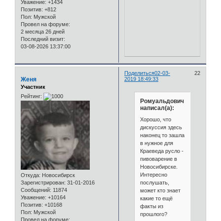
Уважение:
+1434
Позитив:
+812
Пол:
Мужской
Провел на форуме:
2 месяца 26 дней
Последний визит:
03-08-2026 13:37:00
Поделиться
02-03-
22
Женя
2019 18:49:33
Участник
Рейтинг:
Ромуальдович
написал(а):
Хорошо, что
дискуссия здесь
наконец то зашла
в нужное для
Краеведа русло -
пивоварение в
Новосибирске.
Интересно
Откуда:
Новосибирск
послушать,
Зарегистрирован
: 31-01-2016
Сообщений:
11874
может кто знает
Уважение:
+10164
какие то ещё
Позитив:
+10168
факты из
Пол:
Мужской
прошлого?
Провел на форуме: