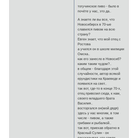
тогучинское пиво - было в
почёте у нас, это да..
А знаете ли вы все, что
Новосибирск в 70-ые
славился пивом на всю
страну?
Евген знает, что мой отец с
Ростова
а учился он в школе милиции
Омска..
как его занесло в Новосиб?
каким таким чудом?..
в общем - благодаря этой
случайности, автор всякой
ерундистики на Краеведе и
появился на свет..
так вот, где-то в конце 70-х,
отец привозил сюда, к нам,
своего младшего брата
Василия..
восторгался он(мой дядя)
здесь у нас многим, в том
числе - пивом, а также
грибами и рыбалкой..
так вот, приехав обратно в
Красный Сулин - он
рассказывал, что среди