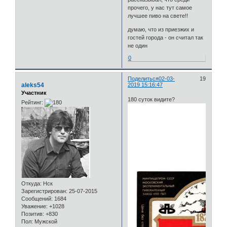
прочего, у нас тут самое
лучшее пиво на свете!!
думаю, что из приезжих и
гостей города - он считал так
не один
0
Поделиться
02-03-
19
aleks54
2019 15:16:47
Участник
180 суток видите?
Рейтинг:
Откуда:
Нск
Зарегистрирован
: 25-07-2015
Сообщений:
1684
Уважение:
+1028
Позитив:
+830
Пол:
Мужской