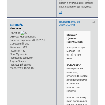
ловил в столице и в Питере) -
срок хранения до полугода.
+2
Поделиться
02-03-
17
ЕвгенийБ
2019 14:04:05
Участник
Рейтинг:
Михаил
Откуда:
Новосибирск
Цененко
Зарегистрирован
: 28-09-2016
написал(а):
Сообщений:
100
зачеркните про
Уважение:
+29
Позитив:
+89
молоко - не
Пол:
Мужской
читайте про
Провел на форуме:
него..
1 день 3 часа
ВСЕОБЩАЯ
Последний визит:
03-09-2021 10:37:40
пастеризация
напитков,
которую Вы сами
же и предложили
в ответ на
вопрос - не
годится
вопрос - почему
пиво долго живёт
нынче, а раньше