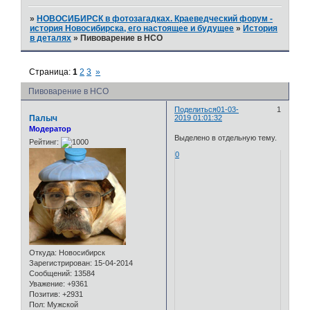
»
НОВОСИБИРСК в фотозагадках. Краеведческий форум -
история Новосибирска, его настоящее и будущее
»
История
в деталях
»
Пивоварение в НСО
Страница:
1
2
3
»
Пивоварение в НСО
Поделиться
01-03-
1
Палыч
2019 01:01:32
Модератор
Выделено в отдельную тему.
Рейтинг:
0
Откуда:
Новосибирск
Зарегистрирован
: 15-04-2014
Сообщений:
13584
Уважение:
+9361
Позитив:
+2931
Пол:
Мужской