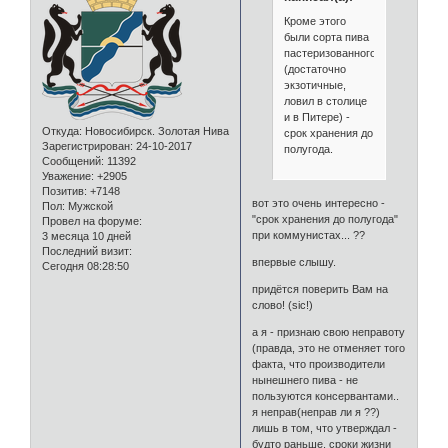
Кроме этого
были сорта пива
пастеризованного
(достаточно
экзотичные,
ловил в столице
и в Питере) -
Откуда:
Новосибирск. Золотая Нива
срок хранения до
Зарегистрирован
: 24-10-2017
полугода.
Сообщений:
11392
Уважение:
+2905
Позитив:
+7148
вот это очень интересно -
Пол:
Мужской
"срок хранения до полугода"
Провел на форуме:
при коммунистах... ??
3 месяца 10 дней
Последний визит:
впервые слышу.
Сегодня 08:28:50
придётся поверить Вам на
слово! (sic!)
а я - признаю свою неправоту
(правда, это не отменяет того
факта, что производители
нынешнего пива - не
пользуются консервантами..
я неправ(неправ ли я ??)
лишь в том, что утверждал -
будто раньше, сроки жизни