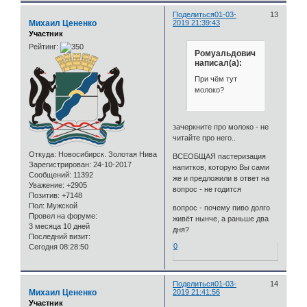
Поделиться
01-03-
13
Михаил Цененко
2019 21:39:43
Участник
Рейтинг:
Ромуальдович
написал(а):
При чём тут
молоко?
зачеркните про молоко - не
читайте про него..
Откуда:
Новосибирск. Золотая Нива
ВСЕОБЩАЯ пастеризация
Зарегистрирован
: 24-10-2017
напитков, которую Вы сами
Сообщений:
11392
же и предложили в ответ на
Уважение:
+2905
вопрос - не годится
Позитив:
+7148
Пол:
Мужской
вопрос - почему пиво долго
Провел на форуме:
живёт нынче, а раньше два
3 месяца 10 дней
дня?
Последний визит:
0
Сегодня 08:28:50
Поделиться
01-03-
14
Михаил Цененко
2019 21:41:56
Участник