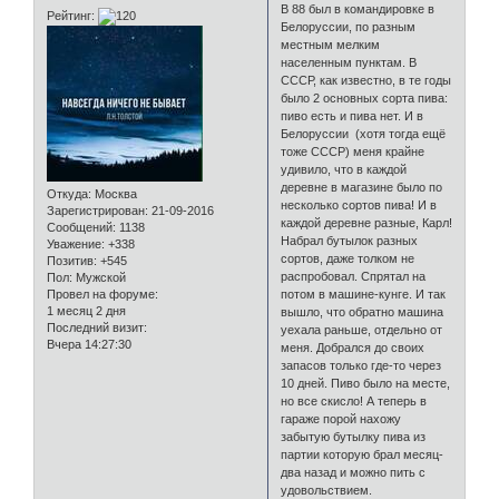
В 88 был в командировке в
Рейтинг:
Белоруссии, по разным
местным мелким
населенным пунктам. В
СССР, как известно, в те годы
было 2 основных сорта пива:
пиво есть и пива нет. И в
Белоруссии (хотя тогда ещё
тоже СССР) меня крайне
удивило, что в каждой
деревне в магазине было по
Откуда:
Москва
несколько сортов пива! И в
Зарегистрирован
: 21-09-2016
каждой деревне разные, Карл!
Сообщений:
1138
Набрал бутылок разных
Уважение:
+338
сортов, даже толком не
Позитив:
+545
распробовал. Спрятал на
Пол:
Мужской
Провел на форуме:
потом в машине-кунге. И так
1 месяц 2 дня
вышло, что обратно машина
Последний визит:
уехала раньше, отдельно от
Вчера 14:27:30
меня. Добрался до своих
запасов только где-то через
10 дней. Пиво было на месте,
но все скисло! А теперь в
гараже порой нахожу
забытую бутылку пива из
партии которую брал месяц-
два назад и можно пить с
удовольствием.