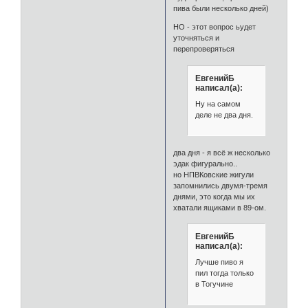
пива были несколько дней)
НО - этот вопрос ьудет
уточняться и
перепроверяться
ЕвгенийБ
написал(а):
Ну на самом
деле не два дня.
два дня - я всё ж несколько
эдак фигурально..
но НПВКовские жигули
запомнились двумя-тремя
днями, это когда мы их
хватали ящиками в 89-ом.
ЕвгенийБ
написал(а):
Лучше пиво я
пил тогда только
в Тогучине