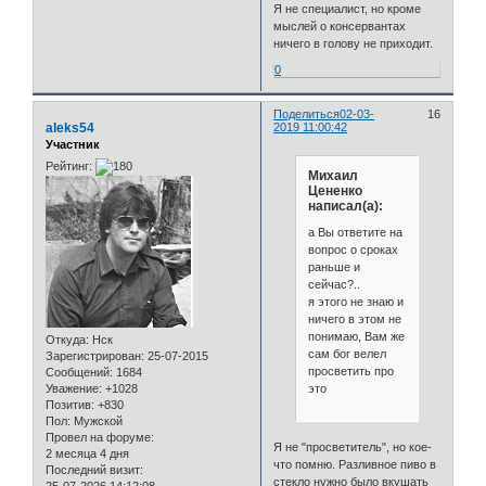
Я не специалист, но кроме
мыслей о консервантах
ничего в голову не приходит.
0
Поделиться
02-03-
16
aleks54
2019 11:00:42
Участник
Рейтинг:
Михаил
Цененко
написал(а):
а Вы ответите на
вопрос о сроках
раньше и
сейчас?..
я этого не знаю и
ничего в этом не
понимаю, Вам же
Откуда:
Нск
сам бог велел
Зарегистрирован
: 25-07-2015
просветить про
Сообщений:
1684
это
Уважение:
+1028
Позитив:
+830
Пол:
Мужской
Провел на форуме:
Я не "просветитель", но кое-
2 месяца 4 дня
что помню. Разливное пиво в
Последний визит:
стекло нужно было вкушать
25-07-2026 14:12:08