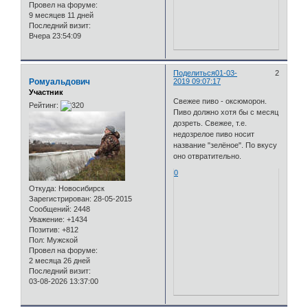
Провел на форуме:
9 месяцев 11 дней
Последний визит:
Вчера 23:54:09
Поделиться
01-03-
2
Ромуальдович
2019 09:07:17
Участник
Свежее пиво - оксюморон.
Рейтинг:
Пиво должно хотя бы с месяц
дозреть. Свежее, т.е.
недозрелое пиво носит
название "зелёное". По вкусу
оно отвратительно.
0
Откуда:
Новосибирск
Зарегистрирован
: 28-05-2015
Сообщений:
2448
Уважение:
+1434
Позитив:
+812
Пол:
Мужской
Провел на форуме:
2 месяца 26 дней
Последний визит:
03-08-2026 13:37:00