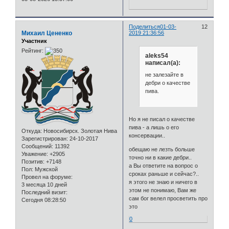
Поделиться
01-03-
12
Михаил Цененко
2019 21:36:56
Участник
Рейтинг:
aleks54
написал(а):
не залезайте в
дебри о качестве
пива.
Но я не писал о качестве
пива - а лишь о его
Откуда:
Новосибирск. Золотая Нива
консервации..
Зарегистрирован
: 24-10-2017
Сообщений:
11392
обещаю не лезть больше
Уважение:
+2905
точно ни в какие дебри..
Позитив:
+7148
а Вы ответите на вопрос о
Пол:
Мужской
сроках раньше и сейчас?..
Провел на форуме:
я этого не знаю и ничего в
3 месяца 10 дней
этом не понимаю, Вам же
Последний визит:
сам бог велел просветить про
Сегодня 08:28:50
это
0