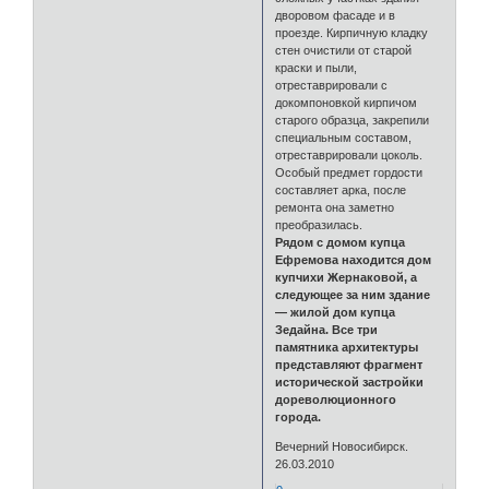
дворовом фасаде и в
проезде. Кирпичную кладку
стен очистили от старой
краски и пыли,
отреставрировали с
докомпоновкой кирпичом
старого образца, закрепили
специальным составом,
отреставрировали цоколь.
Особый предмет гордости
составляет арка, после
ремонта она заметно
преобразилась.
Рядом с домом купца
Ефремова находится дом
купчихи Жернаковой, а
следующее за ним здание
— жилой дом купца
Зедайна. Все три
памятника архитектуры
представляют фрагмент
исторической застройки
дореволюционного
города.
Вечерний Новосибирск.
26.03.2010