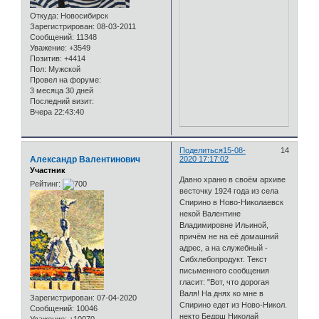
Откуда:
Новосибирск
Зарегистрирован
: 08-03-2011
Сообщений:
11348
Уважение:
+3549
Позитив:
+4414
Пол:
Мужской
Провел на форуме:
3 месяца 30 дней
Последний визит:
Вчера 22:43:40
Поделиться
15-08-
14
Александр Валентинович
2020 17:17:02
Участник
Давно храню в своём архиве
Рейтинг:
весточку 1924 года из села
Спирино в Ново-Николаевск
некой Валентине
Владимировне Ильиной,
причём не на её домашний
адрес, а на служебный -
Сибхлебопродукт. Текст
письменного сообщения
гласит: "Вот, что дорогая
Валя! На днях ко мне в
Зарегистрирован
: 07-04-2020
Спирино едет из Ново-Никол.
Сообщений:
10046
некто Бедрш Николай