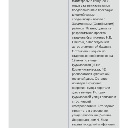
магистраль: в конце 20-х
годов уже высказывались
предположения о прокладке
широкой улицы,
соединяющей вокзал с
Закаменским (Октябрьским)
районом. Кстати, одним из
разработчиков проекта
стадиона был инженер Н.В.
Никитин, в последующем
автор знаменитой башни в
Останкино. В одном из
старинных особняков конца
19 века по улице
Гудимовская (ныне –
Коммунистическая, 48)
располагался купеческий
гостиный двор. Оставив
лошадей в конюшне
напротив, купцы коротали
здесь вечера. История
Гудимовской улицы связана и
с гостиницей
«Метрополитен». Это здание
стоит чуть в стороне, по
улице Революции (бывшая
Дворцовая), дом 4. Если
верить городской мифологии,