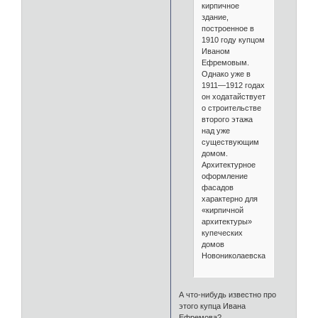
кирпичное
здание,
построенное в
1910 году купцом
Иваном
Ефремовым.
Однако уже в
1911—1912 годах
он ходатайствует
о строительстве
второго этажа
над уже
существующим
домом.
Архитектурное
оформление
фасадов
характерно для
«кирпичной
архитектуры»
купеческих
домов
Новониколаевска.
А что-нибудь известно про
этого купца Ивана
Ефремова?