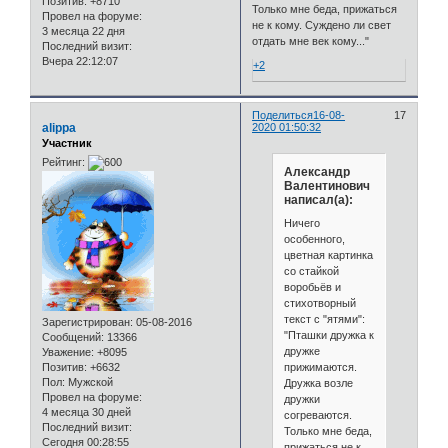
Позитив:
+8710
Только мне беда, прижаться
Провел на форуме:
не к кому. Суждено ли свет
3 месяца 22 дня
отдать мне век кому..."
Последний визит:
Вчера 22:12:07
+2
Поделиться
16-08-
17
alippa
2020 01:50:32
Участник
Рейтинг:
Александр
Валентинович
написал(а):
Ничего
особенного,
цветная картинка
со стайкой
воробьёв и
стихотворный
текст с "ятями":
Зарегистрирован
: 05-08-2016
"Пташки дружка к
Сообщений:
13366
дружке
Уважение:
+8095
прижимаются.
Позитив:
+6632
Пол:
Мужской
Дружка возле
Провел на форуме:
дружки
4 месяца 30 дней
согреваются.
Последний визит:
Только мне беда,
Сегодня 00:28:55
прижаться не к