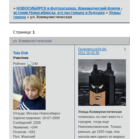
»
НОВОСИБИРСК в фотозагадках. Краеведческий форум -
история Новосибирска, его настоящее и будущее
»
Улицы
города
»
ул. Коммунистическая
Страница:
1
ул. Коммунистическая
Поделиться
24-04-
1
Tala Dok
2011 20:42:35
Участник
Рейтинг:
Улица Коммунистическая
Откуда:
Москва-Новосибирск
появилась на свет вместе с
Зарегистрирован
: 19-07-2009
городом, тогда еще
Сообщений:
2258
Новониколаевском. Только
Уважение:
+244
раньше, до 1920 года, она
Позитив:
+581
Пол:
Женский
носила имя одного из видных