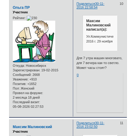
Поделиться
30-11-
10
Ольга ПР
2016 22:58:54
Участник
Рейтинг:
Максим
Малиновский
написал(а):
Ул.Коммунистическая.
2016 г. 29 ноября
Для 7 утра машин многовато,
для 7 вечера как-то светло.
Откуда:
Новосибирск
Может часы стоят?
Зарегистрирован
: 19-02-2015
Сообщений:
2668
0
Уважение:
+910
Позитив:
+1652
Пол:
Женский
Провел на форуме:
2 месяца 18 дней
Последний визит:
05-08-2026 02:27:53
Поделиться
30-11-
11
Максим Малиновский
2016 23:02:50
Участник