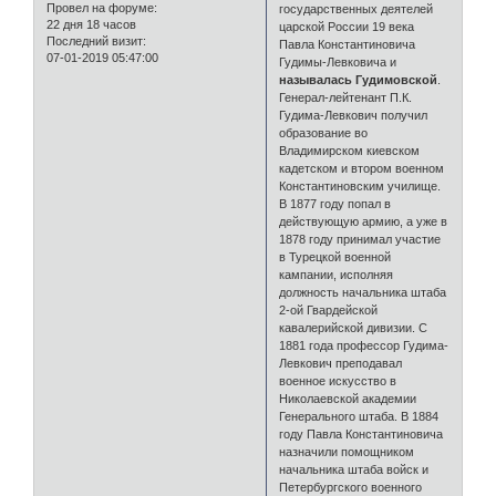
Провел на форуме:
государственных деятелей
22 дня 18 часов
царской России 19 века
Последний визит:
Павла Константиновича
07-01-2019 05:47:00
Гудимы-Левковича и
называлась Гудимовской
.
Генерал-лейтенант П.К.
Гудима-Левкович получил
образование во
Владимирском киевском
кадетском и втором военном
Константиновским училище.
В 1877 году попал в
действующую армию, а уже в
1878 году принимал участие
в Турецкой военной
кампании, исполняя
должность начальника штаба
2-ой Гвардейской
кавалерийской дивизии. С
1881 года профессор Гудима-
Левкович преподавал
военное искусство в
Николаевской академии
Генерального штаба. В 1884
году Павла Константиновича
назначили помощником
начальника штаба войск и
Петербургского военного