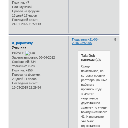
Позитив:
+7
Пол:
Мужской
Провел на форуме:
13 дней 17 часов
Последний визит:
24-01-2025 19:59:13
Поделиться
21-08-
8
d_popovskiy
2016 23:53:05
Участник
Рейтинг:
Tala Dok
Зарегистрирован
: 06-04-2012
написал(а):
Сообщений:
734
Уважение:
+528
Среди
Позитив:
+156
памятников, на
Провел на форуме:
которых прошли
29 дней 11 часов
реставрационные
Последний визит:
работы в
13-03-2019 22:29:54
прошлом году,
значится
«кирпичное
двухэтажное
здание» по улице
Коммунистической,
41. Изначально
это было
одноэтажное