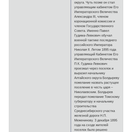
округа. Чуть позже он стал
управляющим кабинетом Его
Императорского Величества
Александра III, членом
коронационной комиссии и
членом Государственного
Совета. Именно Павел
Гудима-Левкович обучал
военной тактике последнего
российского Императора
Николая II. Летом 1895 года
управляющий Кабинетом Его
Императорского Величества
П.К. Гудима-Левкович
проезжал через поселок и
выразил начальнику
Алтайского округа Болдыреву
пожелание назвать растущее
поселение в честь царя –
Николаевским. Болдырев
передал пожелание Томскому
губернатору и начальнику
строительства
Среднесибирского участка
железной дороги Н.П.
Меженинову. 3 декабря 1895
года на сходе жителей
поселок было решено