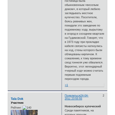
гостиница была
обыкновенным «веселым
домом», в который любило
заглядывать местное
купечество. Посетители,
боясь ревнивых жен,
покидали это заведение по
подземному ходу, вырытому
в огород в соседнем квартале
на Гудимовской. Говорят, что
в 1973 году при прокладке
кабеля связисты наткнулись
на ход, стены которого были
облицованы кирпичом. К
сожалению, к тому времени
свод тоннеля уже обвалился.
Вероятно, этот легендарный
«черный ход» можно считать
первым подземным
переходом города.
+1
Поделиться
24-04-
2
Tala Dok
2011 23:55:55
Участник
Новосибирск купеческий
Рейтинг:
Среди памятников, на
которых прошли