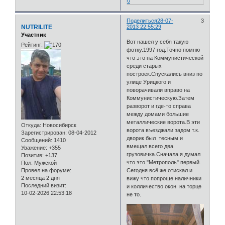
0
Поделиться
28-07-
3
NUTRILITE
2013 22:55:29
Участник
Вот нашел у себя такую
Рейтинг:
фотку.1997 год.Точно помню
что это на Коммунистической
среди старых
построек.Спускались вниз по
улице Урицкого и
поворачивали вправо на
Коммунистическую.Затем
разворот и где-то справа
между домами большие
металлические ворота.В эти
Откуда:
Новосибирск
ворота въезджали задом т.к.
Зарегистрирован
: 08-04-2012
дворик был тесным и
Сообщений:
1410
вмещал всего два
Уважение:
+355
грузовичка.Сначала я думал
Позитив:
+137
что это "Метрополь" первый.
Пол:
Мужской
Провел на форуме:
Сегодня всё же отискал и
2 месяца 2 дня
вижу что попроще наличники
Последний визит:
и колличество окон на торце
10-02-2026 22:53:18
не то.