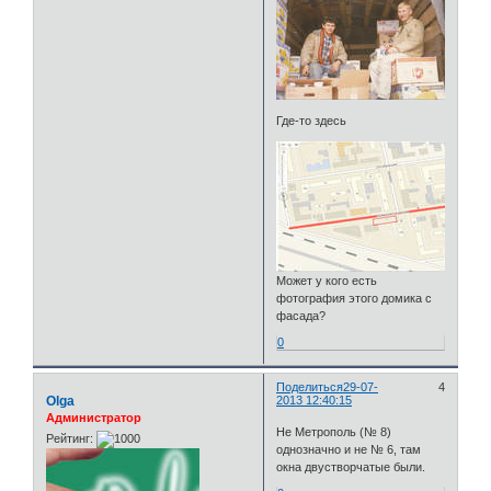
Где-то здесь
Может у кого есть
фотография этого домика с
фасада?
0
Поделиться
29-07-
4
Olga
2013 12:40:15
Администратор
Не Метрополь (№ 8)
Рейтинг:
однозначно и не № 6, там
окна двустворчатые были.