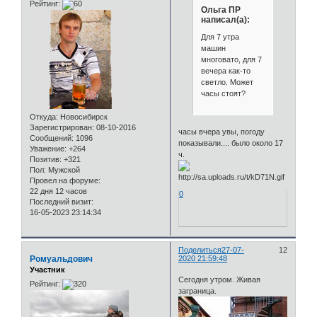
Рейтинг:
Ольга ПР
написал(а):
Для 7 утра
машин
многовато, для 7
вечера как-то
светло. Может
часы стоят?
Откуда:
Новосибирск
Зарегистрирован
: 08-10-2016
часы вчера увы, погоду
Сообщений:
1096
показывали.... было около 17
Уважение:
+264
ч.
Позитив:
+321
Пол:
Мужской
Провел на форуме:
22 дня 12 часов
0
Последний визит:
16-05-2023 23:14:34
Поделиться
27-07-
12
Ромуальдович
2020 21:59:48
Участник
Сегодня утром. Живая
Рейтинг:
заграница.