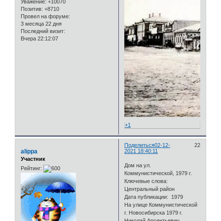
Уважение:
+10070
Позитив:
+8710
Провел на форуме:
3 месяца 22 дня
Последний визит:
Вчера 22:12:07
+1
Поделиться
02-12-
22
alippa
2021 18:40:11
Участник
Дом на ул.
Рейтинг:
Коммунистической, 1979 г.
Ключевые слова:
Центральный район
Дата публикации: 1979
На улице Коммунистической
г. Новосибирска 1979 г.
Николай Арсентьевич