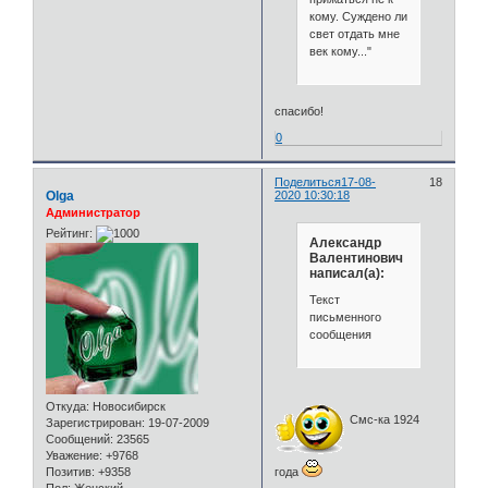
кому. Суждено ли
свет отдать мне
век кому..."
спасибо!
0
Поделиться
17-08-
18
Olga
2020 10:30:18
Администратор
Рейтинг:
Александр
Валентинович
написал(а):
Текст
письменного
сообщения
Откуда:
Новосибирск
Смс-ка 1924
Зарегистрирован
: 19-07-2009
Сообщений:
23565
Уважение:
+9768
Позитив:
+9358
года
Пол:
Женский