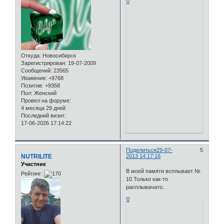
0
Откуда:
Новосибирск
Зарегистрирован
: 19-07-2009
Сообщений:
23565
Уважение:
+9768
Позитив:
+9358
Пол:
Женский
Провел на форуме:
4 месяца 29 дней
Последний визит:
17-06-2026 17:14:22
Поделиться
29-07-
5
NUTRILITE
2013 14:17:16
Участник
В моей памяти всплывает №
Рейтинг:
10.Только как-то
расплывачато.
0