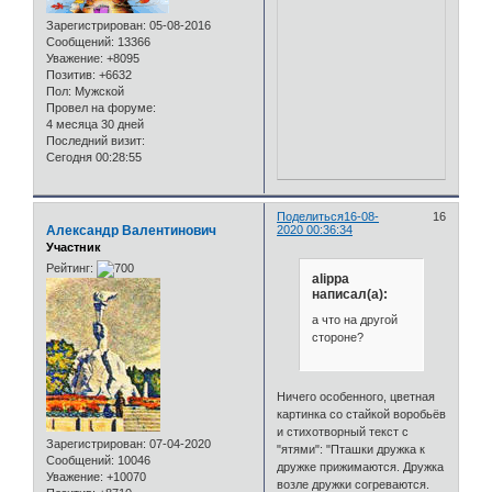
Зарегистрирован
: 05-08-2016
Сообщений:
13366
Уважение:
+8095
Позитив:
+6632
Пол:
Мужской
Провел на форуме:
4 месяца 30 дней
Последний визит:
Сегодня 00:28:55
Поделиться
16-08-
16
Александр Валентинович
2020 00:36:34
Участник
Рейтинг:
alippa
написал(а):
а что на другой
стороне?
Ничего особенного, цветная
картинка со стайкой воробьёв
и стихотворный текст с
Зарегистрирован
: 07-04-2020
"ятями": "Пташки дружка к
Сообщений:
10046
дружке прижимаются. Дружка
Уважение:
+10070
возле дружки согреваются.