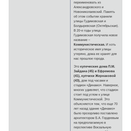
переименовать из
Александровского и
Новониколаевский. Память
об этом событии хранили
улицы Гудимовская и
Болдыревская (Октябрьская).
В 20-е годы улица
Гудимовская получила новое
название –
Коммунистическая.
И хоть
историческое имя улицы
утеряно, дома ее хранят для
нас прошлое города.
Это
купеческие дома П.М.
Зайдана (45) и Ефремова
(41), купчихи Жернаковой
(43),
дом под часами и
стадион «Динамо». Наверное,
многих удивляет, что стадион
стоит под углом к улице
Коммунистической. Это
объясняется тем, что еще 70
лет назад здание «Динамо»
было прозорливо поставлено
архитектором Б.А. Гордеевым
на предполагаемую в
перспективе Вокзальную