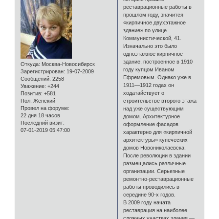
реставрационные работы в
прошлом году, значится
«кирпичное двухэтажное
здание» по улице
Коммунистической, 41.
Изначально это было
одноэтажное кирпичное
здание, построенное в 1910
Откуда:
Москва-Новосибирск
году купцом Иваном
Зарегистрирован
: 19-07-2009
Ефремовым. Однако уже в
Сообщений:
2258
1911—1912 годах он
Уважение:
+244
ходатайствует о
Позитив:
+581
строительстве второго этажа
Пол:
Женский
Провел на форуме:
над уже существующим
22 дня 18 часов
домом. Архитектурное
Последний визит:
оформление фасадов
07-01-2019 05:47:00
характерно для «кирпичной
архитектуры» купеческих
домов Новониколаевска.
После революции в здании
размещались различные
организации. Серьезные
ремонтно-реставрационные
работы проводились в
середине 90-х годов.
В 2009 году начата
реставрация на наиболее
сложных участках здания —