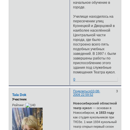
начальное обучение в
городе.
Училище находилось на
пересечении улиц
Кузнецкой и Дворцовой в
наиболее населённой
Центральной части
города, где было
построено всего пять
подобных учебных
заведений. В 1997 г. были
завершены работы по
приспособлению этого
здания под служебные
помещения Театра кукол.
0
Поделиться
10-08-
3
Tala Dok
2009 22:59:52
Участник
Новосибирский областной
Рейтинг:
театр кукол
— основан в
Новосибирске,
в 1933 году
как студия кукольников при
ТЮЗе. 1 мая 1934 кукольный
театр открыл первый сезон