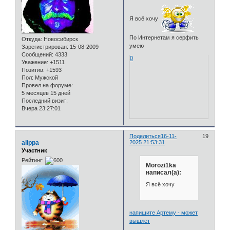
Я всё хочу
По Интернетам я серфить
Откуда:
Новосибирск
умею
Зарегистрирован
: 15-08-2009
Сообщений:
4333
0
Уважение:
+1511
Позитив:
+1593
Пол:
Мужской
Провел на форуме:
5 месяцев 15 дней
Последний визит:
Вчера 23:27:01
Поделиться
16-11-
19
alippa
2025 21:53:31
Участник
Рейтинг:
Morozi1ka
написал(а):
Я всё хочу
напишите Артему - может
вышлет