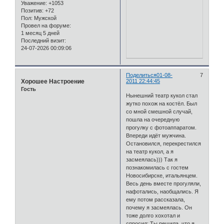
Уважение:
+1053
Позитив:
+72
Пол:
Мужской
Провел на форуме:
1 месяц 5 дней
Последний визит:
24-07-2026 00:09:06
Поделиться
01-08-
7
Хорошее Настроение
2011 22:44:45
Гость
Нынешний театр кукол стал
жутко похож на костёл. Был
со мной смешной случай,
пошла на очередную
прогулку с фотоаппаратом.
Впереди идёт мужчина.
Остановился, перекрестился
на театр кукол, а я
засмеялась))) Так я
познакомилась с гостем
Новосибирске, итальянцем.
Весь день вместе прогуляли,
нафотались, наобщались. Я
ему потом рассказала,
почему я засмеялась. Он
тоже долго хохотал и
спросил: Ты решила, что я