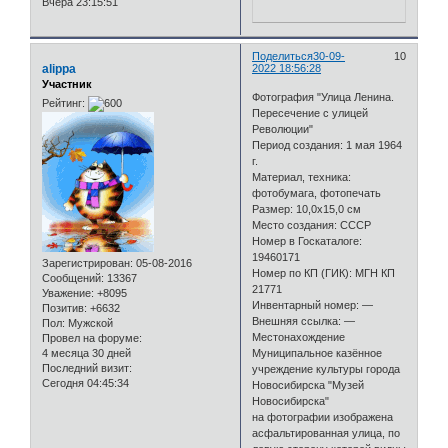
Вчера 23:15:51
Поделиться
30-09-
10
alippa
2022 18:56:28
Участник
Фотография "Улица Ленина.
Рейтинг:
Пересечение с улицей
Революции"
Период создания: 1 мая 1964
г.
Материал, техника:
фотобумага, фотопечать
Размер: 10,0х15,0 см
Место создания: СССР
Номер в Госкаталоге:
19460171
Зарегистрирован
: 05-08-2016
Номер по КП (ГИК): МГН КП
Сообщений:
13367
21771
Уважение:
+8095
Инвентарный номер: —
Позитив:
+6632
Внешняя ссылка: —
Пол:
Мужской
Местонахождение
Провел на форуме:
4 месяца 30 дней
Муниципальное казённое
Последний визит:
учреждение культуры города
Сегодня 04:45:34
Новосибирска "Музей
Новосибирска"
на фотографии изображена
асфальтированная улица, по