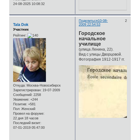
24-08-2025 10:08:32
Поделиться
10-08-
2
Tala Dok
2009 22:54:53
Участник
Городское
Рейтинг:
начальное
училище
(улица Ленина, 22).
Вид с улицы Дворцовой.
Фотография 1912-1917 гг.
Откуда:
Москва-Новосибирск
Зарегистрирован
: 19-07-2009
Сообщений:
2258
Уважение:
+244
Позитив:
+581
Пол:
Женский
Провел на форуме:
22 дня 18 часов
Последний визит:
07-01-2019 05:47:00