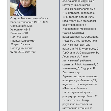
спектаклем «Петрушка в
гостях у школьников».
Первым режиссёром был
В.Виноградов. В период с
1942 года по август 1945
Откуда:
Москва-Новосибирск
года, театр был филиалом
Зарегистрирован
: 19-07-2009
эвакуированного в
Сообщений:
2258
Новосибирск Московского
Уважение:
+244
театра кукол под
Позитив:
+581
руководством С. Образцова.
Пол:
Женский
Провел на форуме:
Позднее в театре работали
22 дня 18 часов
заслуженный деятель
Последний визит:
искусств РФ Г. Кудрявцев, С.
07-01-2019 05:47:00
Горбушин, А. Свириденко, Н.
Леонтьева, А. Панин,
заслуженный работник
культуры РФ А. Корытный, С.
Иванников, Д. Сидоров, Р.
Ватолкин и др.
Здание театра расположено
по адресу ул. Ленина, д.22,
недалеко от станции метро
«Площадь Ленина».
На сегодняшний день в
репертуаре театра более 25-
ти спектаклей. Театр
регулярно выезжает на
гастроли по стране и за