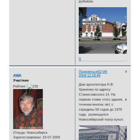
рубежом.
0
Поделиться
02-09-
4
AWA
2009 12:18:49
Участник
Дом архитектора Н.Ф.
Рейтинг:
Храненко по адресу
Станиславского 14. На
первом этаже этого здания, в
течении многих лет, с
середины 50 годов до 1979
года, размещался
Новосибирский театр кукол.
Откуда:
Новосибирск
Зарегистрирован
: 19-07-2009