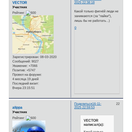
VECTOR
2025 22:38:18
Участник
Какой только фигнёй люди не
Рейтинг:
занимаются (за "лайки"),
лишь бы не работать...)
0
Зарегистрирован
: 08-03-2020
Сообщений:
9027
Уважение:
+7066
Позитив:
+5747
Провел на форуме:
4 месяца 19 дней
Последний визит:
Вчера 23:15:51
Поделиться
16-11-
22
alippa
2025 22:59:53
Участник
Рейтинг:
VECTOR
написал(а):
Какой только