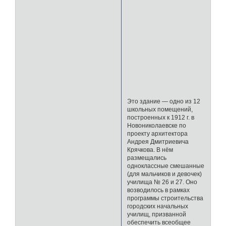
Это здание — одно из 12
школьных помещений,
построенных к 1912 г. в
Новониколаевске по
проекту архитектора
Андрея Дмитриевича
Крячкова. В нём
размещались
одноклассные смешанные
(для мальчиков и девочек)
училища № 26 и 27. Оно
возводилось в рамках
программы строительства
городских начальных
училищ, призванной
обеспечить всеобщее