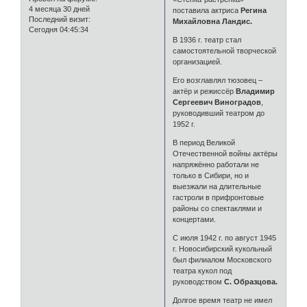
4 месяца 30 дней
поставила актриса
Регина
Последний визит:
Михайловна Ландис.
Сегодня 04:45:34
В 1936 г. театр стал
самостоятельной творческой
организацией.
Его возглавлял тюзовец –
актёр и режиссёр
Владимир
Сергеевич Виноградов
,
руководивший театром до
1952 г.
В период Великой
Отечественной войны актёры
напряжённо работали не
только в Сибири, но и
выезжали на длительные
гастроли в прифронтовые
районы со спектаклями и
концертами.
С июля 1942 г. по август 1945
г. Новосибирский кукольный
был филиалом Московского
театра кукол под
руководством
С. Образцова.
Долгое время театр не имел