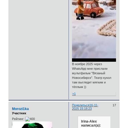
В ноябре 2025 через
WhatsApp мне прислали
мультфильм "Вязаный
Новосибирск". Театр кукол
там выглядит мягким и
тёплым ))
+1
Поделиться
16-11-
17
Morozi1ka
2025 15:18:23
Участник
Рейтинг:
Irina-Alex
написал(а):