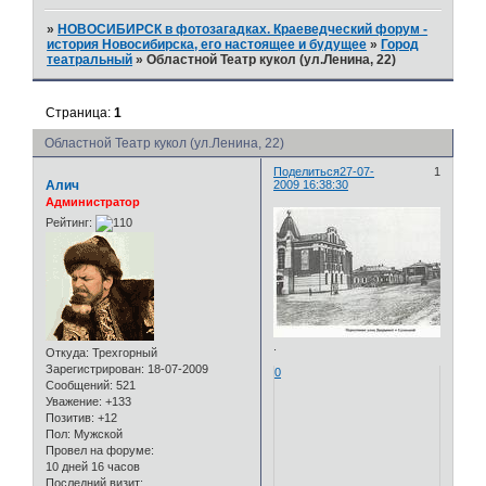
»
НОВОСИБИРСК в фотозагадках. Краеведческий форум -
история Новосибирска, его настоящее и будущее
»
Город
театральный
»
Областной Театр кукол (ул.Ленина, 22)
Страница:
1
Областной Театр кукол (ул.Ленина, 22)
Поделиться
27-07-
1
Алич
2009 16:38:30
Администратор
Рейтинг:
.
Откуда:
Трехгорный
Зарегистрирован
: 18-07-2009
0
Сообщений:
521
Уважение:
+133
Позитив:
+12
Пол:
Мужской
Провел на форуме:
10 дней 16 часов
Последний визит: