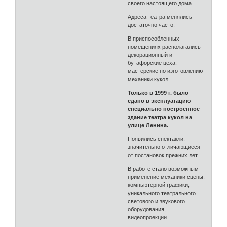
своего настоящего дома.
Адреса театра менялись
достаточно часто.
В приспособленных
помещениях располагались
декорационный и
бутафорские цеха,
мастерские по изготовлению
механики кукол.
Только в 1999 г. было
сдано в эксплуатацию
специально построенное
здание театра кукол на
улице Ленина.
Появились спектакли,
значительно отличающиеся
от постановок прежних лет.
В работе стало возможным
применение механики сцены,
компьютерной графики,
уникального театрального
светового и звукового
оборудования,
видеопроекции.