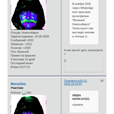
В ноябре 2025
через WhatsApp
мне прислали
мультфильм
"Вязаный
Новосибирск".
Театр кукол там
выглядит мягким
Откуда:
Новосибирск
и тёплым ))
Зарегистрирован
: 15-08-2009
Сообщений:
4333
Уважение:
+1511
Позитив:
+1593
А как насчет дать посмотреть
Пол:
Мужской
?
Провел на форуме:
5 месяцев 15 дней
0
Последний визит:
Вчера 23:27:01
Поделиться
16-11-
18
Morozi1ka
2025 18:24:53
Участник
Рейтинг:
alippa
написал(а):
отрывок