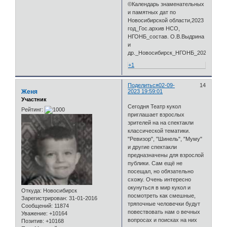
©Календарь знаменательных
и памятных дат по
Новосибирской области,2023
год_Гос.архив НСО,
НГОНБ_состав. О.В.Выдрина
и
др._Новосибирск_НГОНБ_2022_208с
+1
Поделиться
02-09-
14
Женя
2023 19:59:01
Участник
Сегодня Театр кукол
Рейтинг:
приглашает взрослых
зрителей на на спектакли
классической тематики.
"Ревизор", "Шинель", "Муму"
и другие спектакли
предназначены для взрослой
публики. Сам ещё не
посещал, но обязательно
схожу. Очень интересно
окунуться в мир кукол и
Откуда:
Новосибирск
посмотреть как смешные,
Зарегистрирован
: 31-01-2016
тряпочные человечки будут
Сообщений:
11874
повествовать нам о вечных
Уважение:
+10164
вопросах и поисках на них
Позитив:
+10168