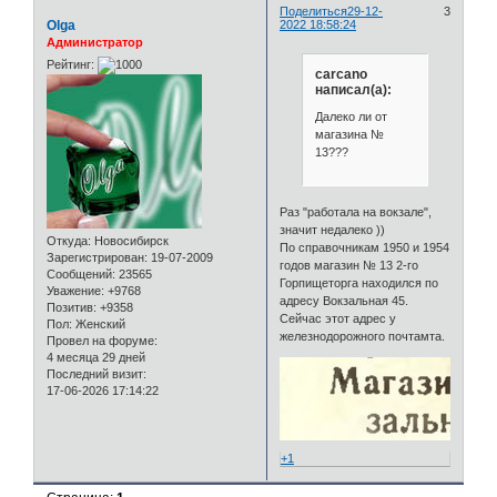
Поделиться
29-12-
3
Olga
2022 18:58:24
Администратор
Рейтинг:
carcano
написал(а):
Далеко ли от
магазина №
13???
Раз "работала на вокзале",
значит недалеко ))
Откуда:
Новосибирск
По справочникам 1950 и 1954
Зарегистрирован
: 19-07-2009
годов магазин № 13 2-го
Сообщений:
23565
Горпищеторга находился по
Уважение:
+9768
адресу Вокзальная 45.
Позитив:
+9358
Сейчас этот адрес у
Пол:
Женский
железнодорожного почтамта.
Провел на форуме:
4 месяца 29 дней
Последний визит:
17-06-2026 17:14:22
+1