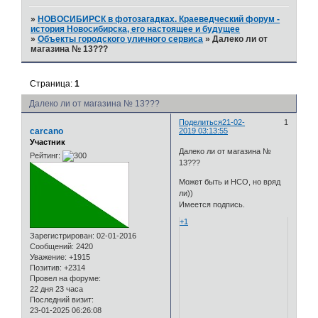
»
НОВОСИБИРСК в фотозагадках. Краеведческий форум -
история Новосибирска, его настоящее и будущее
»
Объекты городского уличного сервиса
»
Далеко ли от
магазина № 13???
Страница:
1
Далеко ли от магазина № 13???
Поделиться
21-02-
1
carcano
2019 03:13:55
Участник
Далеко ли от магазина №
Рейтинг:
13???
Может быть и НСО, но вряд
ли))
Имеется подпись.
+1
Зарегистрирован
: 02-01-2016
Сообщений:
2420
Уважение:
+1915
Позитив:
+2314
Провел на форуме:
22 дня 23 часа
Последний визит:
23-01-2025 06:26:08