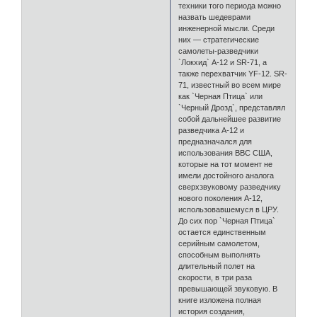
техники того периода можно
назвать шедеврами
инженерной мысли. Среди
них — стратегические
самолеты-разведчики
`Локхид` А-12 и SR-71, а
также перехватчик YF-12. SR-
71, известный во всем мире
как `Черная Птица` или
`Черный Дрозд`, представлял
собой дальнейшее развитие
разведчика А-12 и
предназначался для
использования ВВС США,
которые на тот момент не
имели достойного аналога
сверхзвуковому разведчику
нового поколения A-12,
использовавшемуся в ЦРУ.
До сих пор `Черная Птица`
остается единственным
серийным самолетом,
способным выполнять
длительный полет на
скорости, в три раза
превышающей звуковую. В
книге изложена полная
история создания,