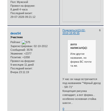
Пол:
Мужской
Провел на форуме:
8 дней 4 часа
Последний визит:
29-07-2026 09:21:12
Поделиться
13-02-
6
deos54
2019 18:45:35
Участник
Рейтинг:
avro
Зарегистрирован
: 02-10-2012
написал(а):
Сообщений:
3578
Уважение:
+2377
Или другое
Позитив:
+1058
название, но
Провел на форуме:
форма ВС почти
9 месяцев 11 дней
та же.
Последний визит:
Вчера 23:11:19
У нас он чаще встречается
под названием "Чёрный дрозд
- SR-71"
Концепция рисунка
совпадает, а вот форма...
особенно основная стойка
шасси...
0