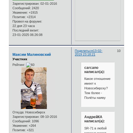
Зарегистрирован
: 02-01-2016
Сообщений:
2420
Уважение:
+1915
Позитив:
+2314
Провел на форуме:
22 дня 23 часа
Последний визит:
23-01-2025 06:26:08
Поделиться
13-02-
10
Максим Малиновский
2019 23:18:21
Участник
Рейтинг:
carcano
написал(а):
Какое отношение
имеет к
Новосибирску?
Тем более -
Полёты наяву
Откуда:
Новосибирск
Зарегистрирован
: 08-10-2016
АндрейКА
написал(а):
Сообщений:
1096
Уважение:
+264
SR-71 в любой
Позитив:
+321
момент может