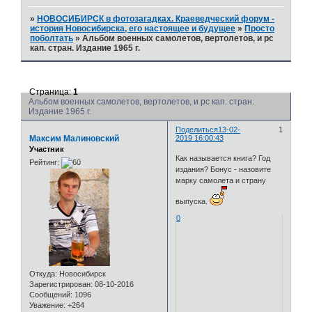
»
НОВОСИБИРСК в фотозагадках. Краеведческий форум -
история Новосибирска, его настоящее и будущее
»
Просто
поболтать
»
Альбом военных самолетов, вертолетов, и рс
кап. стран. Издание 1965 г.
Страница:
1
Альбом военных самолетов, вертолетов, и рс кап. стран.
Издание 1965 г.
Поделиться
13-02-
1
Максим Малиновский
2019 16:00:43
Участник
Как называется книга? Год
Рейтинг:
издания? Бонус - назовите
марку самолета и страну
выпуска.
0
Откуда:
Новосибирск
Зарегистрирован
: 08-10-2016
Сообщений:
1096
Уважение:
+264