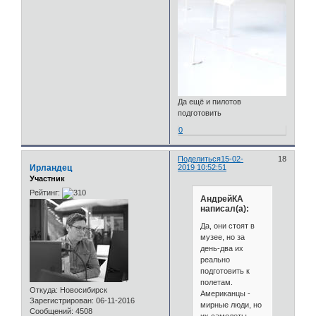
Да ещё и пилотов
подготовить
0
Поделиться
15-02-
18
Ирландец
2019 10:52:51
Участник
Рейтинг:
АндрейКА
написал(а):
Да, они стоят в
музее, но за
день-два их
реально
подготовить к
полетам.
Откуда:
Новосибирск
Американцы -
Зарегистрирован
: 06-11-2016
мирные люди, но
Сообщений:
4508
их самолеты