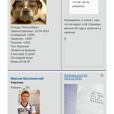
что же так не
уверенно
Неуверенно, в связи с тем,
что не видел этой страницы -
Откуда:
Новосибирск
именно 65 года у меня нет в
Зарегистрирован
: 15-04-2014
наличии.
Сообщений:
13581
0
Уважение:
+9357
Позитив:
+2931
Пол:
Мужской
Провел на форуме:
9 месяцев 11 дней
Последний визит:
Вчера 20:46:05
Поделиться
14-02-
16
Максим Малиновский
2019 23:28:53
Участник
Рейтинг: