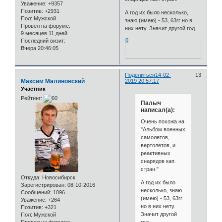
Уважение:
+9357
Позитив:
+2931
А год их было несколько,
Пол:
Мужской
знаю (имею) - 53, 63гг но в
Провел на форуме:
них нету. Значит другой год.
9 месяцев 11 дней
0
Последний визит:
Вчера 20:46:05
Поделиться
14-02-
13
Максим Малиновский
2019 20:57:17
Участник
Рейтинг:
Палыч
написал(а):
Очень похожа на
"Альбом военных
самолетов,
вертолетов, и
реактивных
снарядов кап.
стран."
Откуда:
Новосибирск
А год их было
Зарегистрирован
: 08-10-2016
несколько, знаю
Сообщений:
1096
(имею) - 53, 63гг
Уважение:
+264
но в них нету.
Позитив:
+321
Значит другой
Пол:
Мужской