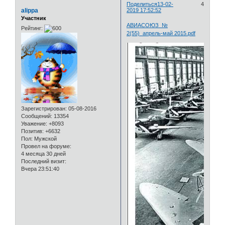
Поделиться
13-02-
4
alippa
2019 17:52:52
Участник
АВИАСОЮЗ_№
Рейтинг:
2(55)_апрель-май 2015.pdf
Зарегистрирован
: 05-08-2016
Сообщений:
13354
Уважение:
+8093
Позитив:
+6632
Пол:
Мужской
Провел на форуме:
4 месяца 30 дней
Последний визит:
Вчера 23:51:40