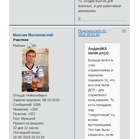
т.к. создан был не для
военных, а для работников
авиапрома.
0
Поделиться
20-02-
27
Максим Малиновский
2019 20:52:50
Участник
Рейтинг:
АндрейКА
написал(а):
Больше всего в
этих
справочниках и
журналах
поражало то, что
все они были
ДСП - для
служебного
Откуда:
Новосибирск
пользования. То
Зарегистрирован
: 08-10-2016
Сообщений:
1096
есть попадали
Уважение:
+264
под
Позитив:
+321
"секретчиков" со
Пол:
Мужской
всеми
Провел на форуме:
вытекающими.
22 дня 12 часов
Что там было
Последний визит:
секретить, если
16-05-2023 23:14:34