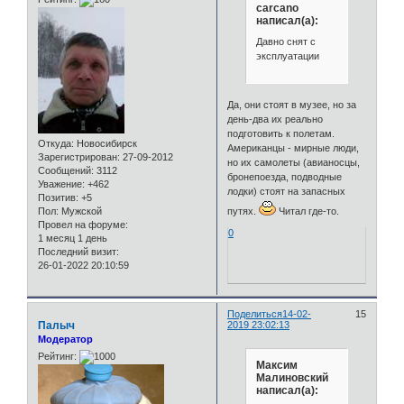
carcano
написал(а):
Давно снят с
эксплуатации
Да, они стоят в музее, но за
день-два их реально
подготовить к полетам.
Откуда:
Новосибирск
Американцы - мирные люди,
Зарегистрирован
: 27-09-2012
но их самолеты (авианосцы,
Сообщений:
3112
бронепоезда, подводные
Уважение:
+462
лодки) стоят на запасных
Позитив:
+5
Пол:
Мужской
путях.
Читал где-то.
Провел на форуме:
0
1 месяц 1 день
Последний визит:
26-01-2022 20:10:59
Поделиться
14-02-
15
Палыч
2019 23:02:13
Модератор
Рейтинг:
Максим
Малиновский
написал(а):