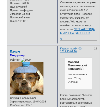
Сомневаюсь, что на рисунке
Позитив:
+2886
из книги, представленном на
Пол:
Мужской
фото п.2 именно SR-71.
Провел на форуме:
2 месяца 23 дня
Отчётливо виден носовой
Последний визит:
обтекатель оживальной
Вчера 19:30:13
формы. Wiki может и
ошибается, но если кому
интересно:
ЧЕРНАЯ ПТИЦА
КЛАРЕНСА ДЖОНСОНА
0
Поделиться
14-02-
12
Палыч
2019 13:09:26
Модератор
Рейтинг:
Максим
Малиновский
написал(а):
Как называется
книга? Год
издания
Очень похожа на "Альбом
Откуда:
Новосибирск
военных самолетов,
Зарегистрирован
: 15-04-2014
вертолетов, и реактивных
Сообщений:
13581
снарядов кап. стран."