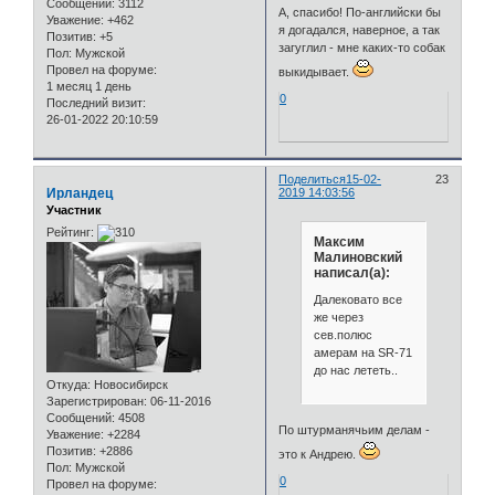
Сообщений:
3112
А, спасибо! По-английски бы
Уважение:
+462
я догадался, наверное, а так
Позитив:
+5
загуглил - мне каких-то собак
Пол:
Мужской
Провел на форуме:
выкидывает.
1 месяц 1 день
0
Последний визит:
26-01-2022 20:10:59
Поделиться
15-02-
23
Ирландец
2019 14:03:56
Участник
Рейтинг:
Максим
Малиновский
написал(а):
Далековато все
же через
сев.полюс
амерам на SR-71
до нас лететь..
Откуда:
Новосибирск
Зарегистрирован
: 06-11-2016
Сообщений:
4508
По штурманячьим делам -
Уважение:
+2284
Позитив:
+2886
это к Андрею.
Пол:
Мужской
0
Провел на форуме: