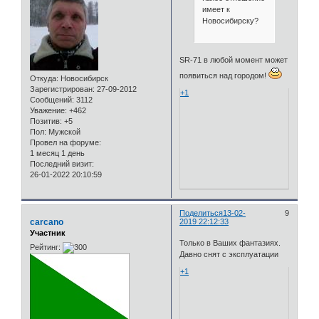
имеет к
Новосибирску?
SR-71 в любой момент может
появиться над городом!
Откуда:
Новосибирск
Зарегистрирован
: 27-09-2012
+1
Сообщений:
3112
Уважение:
+462
Позитив:
+5
Пол:
Мужской
Провел на форуме:
1 месяц 1 день
Последний визит:
26-01-2022 20:10:59
Поделиться
13-02-
9
carcano
2019 22:12:33
Участник
Только в Ваших фантазиях.
Рейтинг:
Давно снят с эксплуатации
+1