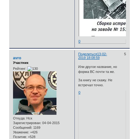
0
Поделиться
13-02-
5
avro
2019 18:08:59
Участник
Или другое название, но
Рейтинг:
форма ВС почти та же.
За книгу не скажу. Не
встречал точно.
0
Откуда:
Нск
Зарегистрирован
: 04-04-2015
Сообщений:
1169
Уважение:
+426
Позитив:
+528