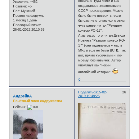
носила оттуда книги и так
Уважение:
+462
создавались знаменитые в
Позитив:
+5
СССР произведения. Можно
Пол:
Мужской
Провел на форуме:
было бы не поверить, если
1 месяц 1 день
бы сам не столкнулся с этим
Последний визит:
чуть ранее, читая "Реквием
26-01-2022 20:10:59
конвою PQ-17".
А за год до того читал Дэвида
Ирвинга "Разгром конвоя PQ-
17" (она издавалась у нас в
50-х и еще не была ДСП). Так
вот, прямо кусочками и, по-
моему, без кавычек. Автор
упомянут как "некий
английский историк".
0
Поделиться
15-02-
26
АндрейКА
2019 19:49:25
Почётный член содружества
Рейтинг: