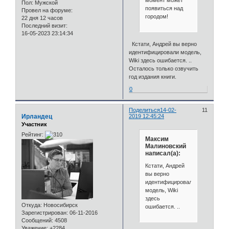
Пол:
Мужской
появиться над
Провел на форуме:
городом!
22 дня 12 часов
Последний визит:
16-05-2023 23:14:34
Кстати, Андрей вы верно
идентифицировали модель,
Wiki здесь ошибается. ..
Осталось только озвучить
год издания книги.
0
Поделиться
14-02-
11
Ирландец
2019 12:45:24
Участник
Рейтинг:
Максим
Малиновский
написал(а):
Кстати, Андрей
вы верно
идентифицировали
модель, Wiki
здесь
Откуда:
Новосибирск
ошибается. ..
Зарегистрирован
: 06-11-2016
Сообщений:
4508
Уважение:
+2284