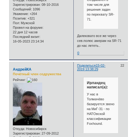
том числе для
Зарегистрирован
: 08-10-2016
Сообщений:
1096
решения задач
Уважение:
+264
по перехвату SR-
Позитив:
+321
71.
Пол:
Мужской
Провел на форуме:
22 дня 12 часов
Далековато все же через
Последний визит:
сев.полюс амерам на SR-71
16-05-2023 23:14:34
до нас лететь..
0
Поделиться
15-02-
22
АндрейКА
2019 13:38:29
Почётный член содружества
Рейтинг:
Ирландец
написал(а):
У нас в
Толмачёво
базируется звено
на МиГ-31 - по
НАТОвской
классификации
Foxhound.
Откуда:
Новосибирск
Зарегистрирован
: 27-09-2012