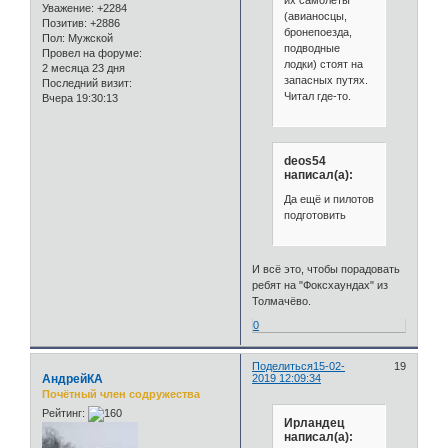
Уважение:
+2284
(авианосцы,
Позитив:
+2886
бронепоезда,
Пол:
Мужской
подводные
Провел на форуме:
лодки) стоят на
2 месяца 23 дня
запасных путях.
Последний визит:
Читал где-то.
Вчера 19:30:13
deos54
написал(а):
Да ещё и пилотов
подготовить
И всё это, чтобы порадовать
ребят на "Фоксхаундах" из
Толмачёво.
0
Поделиться
15-02-
19
АндрейКА
2019 12:09:34
Почётный член содружества
Рейтинг:
Ирландец
написал(а):