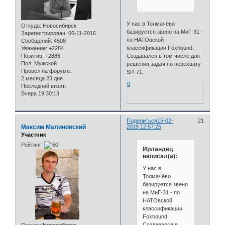
У нас в Толмачёво
Откуда:
Новосибирск
базируется звено на МиГ-31 -
Зарегистрирован
: 06-11-2016
по НАТОвской
Сообщений:
4508
классификации Foxhound.
Уважение:
+2284
Создавался в том числе для
Позитив:
+2886
Пол:
Мужской
решения задач по перехвату
Провел на форуме:
SR-71.
2 месяца 23 дня
0
Последний визит:
Вчера 19:30:13
Поделиться
15-02-
21
Максим Малиновский
2019 12:57:25
Участник
Рейтинг:
Ирландец
написал(а):
У нас в
Толмачёво
базируется звено
на МиГ-31 - по
НАТОвской
классификации
Foxhound.
Создавался в
Откуда:
Новосибирск