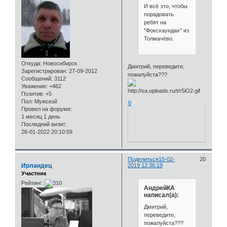
И всё это, чтобы
порадовать
ребят на
"Фоксхаундах" из
Толмачёво.
Откуда:
Новосибирск
Дмитрий, переведите,
Зарегистрирован
: 27-09-2012
пожалуйста???
Сообщений:
3112
Уважение:
+462
Позитив:
+5
Пол:
Мужской
0
Провел на форуме:
1 месяц 1 день
Последний визит:
26-01-2022 20:10:59
Поделиться
15-02-
20
Ирландец
2019 12:36:19
Участник
Рейтинг:
АндрейКА
написал(а):
Дмитрий,
переведите,
пожалуйста???