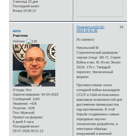
2 месяца 23 дня
Последний визит:
Вчера 19:30:13
Поделиться
15-02-
24
avro
2019 16:41:30
Участник
Из свежего:
Рейтинг:
Никольский М.
Стратегический разведчик `
черная птица` SR-71. Серия:
Война и мы. М. Из-во Эксмо
2019г. 176 с. Твердый
переплет, Увеличенный
формат.
Противостояние эпохи
Откуда:
Нск
холодной войны вынуждало
Зарегистрирован
: 04-04-2015
СССР и США использовать
Сообщений:
1169
максимум возможностей для
Уважение:
+426
достижения преимущества
Позитив:
+528
над противником. В этой
Пол:
Мужской
борьбе создавались самые
Провел на форуме:
передовые научно-
8 дней 4 часа
технические разработки, а
Последний визит:
некоторые образцы
29-07-2026 09:21:12
вооружений и военной