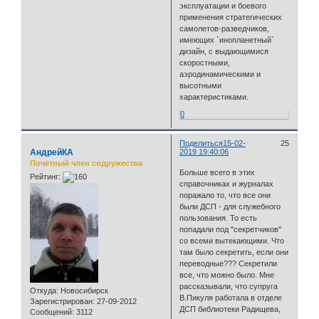
эксплуатации и боевого
применения стратегических
самолетов-разведчиков,
имеющих `инопланетный`
дизайн, с выдающимися
скоростными,
аэродинамическими и
высотными
характеристиками.
0
Поделиться
15-02-
25
АндрейКА
2019 19:40:06
Почётный член содружества
Больше всего в этих
Рейтинг:
справочниках и журналах
поражало то, что все они
были ДСП - для служебного
пользования. То есть
попадали под "секретчиков"
со всеми вытекающими. Что
там было секретить, если они
переводные??? Секретили
все, что можно было. Мне
рассказывали, что супруга
Откуда:
Новосибирск
В.Пикуля работала в отделе
Зарегистрирован
: 27-09-2012
ДСП библиотеки Радищева,
Сообщений:
3112