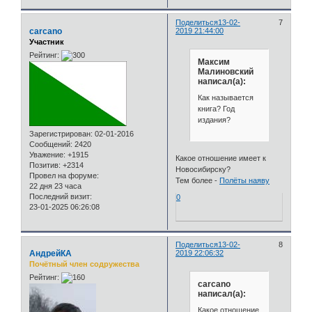
Поделиться
13-02-
7
carcano
2019 21:44:00
Участник
Рейтинг:
Максим
Малиновский
написал(а):
Как называется
книга? Год
издания?
Зарегистрирован
: 02-01-2016
Сообщений:
2420
Уважение:
+1915
Какое отношение имеет к
Позитив:
+2314
Новосибирску?
Провел на форуме:
Тем более -
Полёты наяву
22 дня 23 часа
Последний визит:
0
23-01-2025 06:26:08
Поделиться
13-02-
8
АндрейКА
2019 22:06:32
Почётный член содружества
Рейтинг:
carcano
написал(а):
Какое отношение