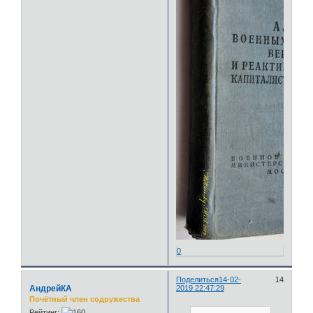
0
Поделиться
14-02-
14
АндрейКА
2019 22:47:29
Почётный член содружества
Рейтинг: