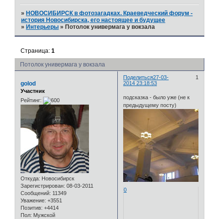
»
НОВОСИБИРСК в фотозагадках. Краеведческий форум -
история Новосибирска, его настоящее и будущее
»
Интерьеры
»
Потолок универмага у вокзала
Страница:
1
Потолок универмага у вокзала
Поделиться
27-03-
1
golod
2014 23:18:53
Участник
подсказка - было уже (не к
Рейтинг:
предыдущему посту)
Откуда:
Новосибирск
Зарегистрирован
: 08-03-2011
0
Сообщений:
11349
Уважение:
+3551
Позитив:
+4414
Пол:
Мужской