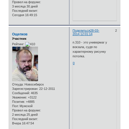
Провел на форуме:
3 месяца 30 дней
Последний визит:
Сегодня 16:49:15
Поделиться
28-03-
2
Ощепков
2014 12:01:14
Участник
п.310 - это универмаг у
Рейтинг:
вокзала, судя по
характерному рисунку
потолка.
0
Откуда:
Новосибирск
Зарегистрирован
: 22-12-2011
Сообщений:
4635
Уважение:
+3122
Позитив:
+4885
Пол:
Мужской
Провел на форуме:
2 месяца 25 дней
Последний визит:
Вчера 16:47:54