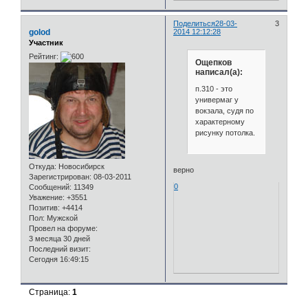
Поделиться
28-03-
3
golod
2014 12:12:28
Участник
Рейтинг:
Ощепков
написал(а):
п.310 - это
универмаг у
вокзала, судя по
характерному
рисунку потолка.
Откуда:
Новосибирск
верно
Зарегистрирован
: 08-03-2011
0
Сообщений:
11349
Уважение:
+3551
Позитив:
+4414
Пол:
Мужской
Провел на форуме:
3 месяца 30 дней
Последний визит:
Сегодня 16:49:15
Страница:
1