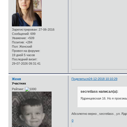
Зарегистрирован
: 27-06-2016
Сообщений:
699
Уважение:
+509
Позитив:
+284
Пол:
Женский
Провел на форуме:
19 дней 5 часов
Последний визит:
29-07-2026 09:31:41
Женя
Поделиться
24-12-2018 10:10:29
Участник
Рейтинг:
secretlass написал(а):
Ядринцевская 16. Но я проезжа
Абсолютно верно , secretlass , ул. Ядр
0