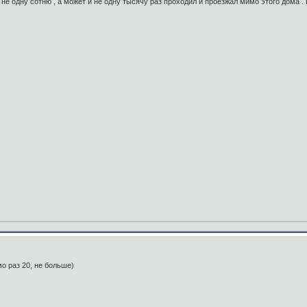
не одну сотню , а может и не одну тысячу раз проходил и проезжал мимо этого дома . 
о раз 20, не больше)