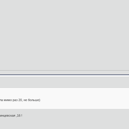
ла мимо раз 20, не больше)
инцевская ,16 !