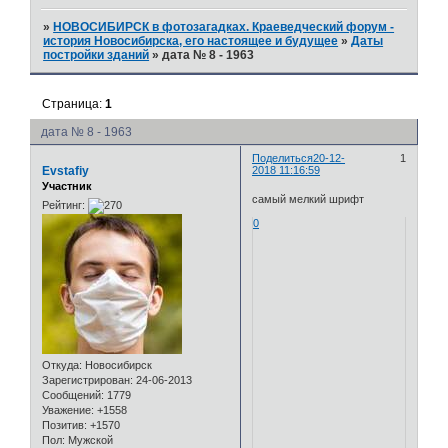
»
НОВОСИБИРСК в фотозагадках. Краеведческий форум -
история Новосибирска, его настоящее и будущее
»
Даты
постройки зданий
»
дата № 8 - 1963
Страница:
1
дата № 8 - 1963
Поделиться
20-12-
1
Evstafiy
2018 11:16:59
Участник
самый мелкий шрифт
Рейтинг:
0
Откуда:
Новосибирск
Зарегистрирован
: 24-06-2013
Сообщений:
1779
Уважение:
+1558
Позитив:
+1570
Пол:
Мужской