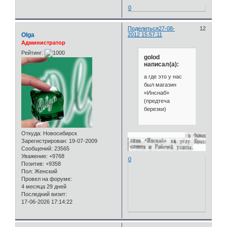
0
Поделиться
27-08-
12
Olga
2012 15:57:11
Администратор
Рейтинг:
golod
написал(а):
а где это у нас
был магазин
«Инснаб»
(предтеча
березки)
Откуда:
Новосибирск
Зарегистрирован
: 19-07-2009
Сообщений:
23565
Уважение:
+9768
0
Позитив:
+9358
Пол:
Женский
Провел на форуме:
4 месяца 29 дней
Последний визит:
17-06-2026 17:14:22