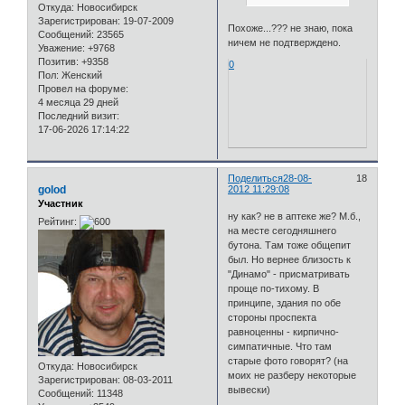
Откуда:
Новосибирск
Зарегистрирован
: 19-07-2009
Похоже...??? не знаю, пока
Сообщений:
23565
ничем не подтверждено.
Уважение:
+9768
Позитив:
+9358
0
Пол:
Женский
Провел на форуме:
4 месяца 29 дней
Последний визит:
17-06-2026 17:14:22
Поделиться
28-08-
18
golod
2012 11:29:08
Участник
ну как? не в аптеке же? М.б.,
Рейтинг:
на месте сегодняшнего
бутона. Там тоже общепит
был. Но вернее близость к
"Динамо" - присматривать
проще по-тихому. В
принципе, здания по обе
стороны проспекта
равноценны - кирпично-
симпатичные. Что там
старые фото говорят? (на
Откуда:
Новосибирск
моих не разберу некоторые
Зарегистрирован
: 08-03-2011
вывески)
Сообщений:
11348