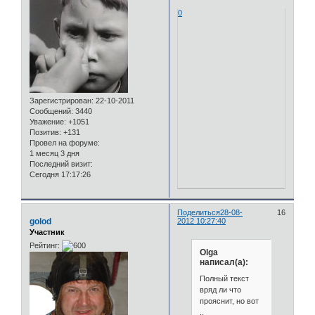
0
Зарегистрирован
: 22-10-2011
Сообщений:
3440
Уважение:
+1051
Позитив:
+131
Провел на форуме:
1 месяц 3 дня
Последний визит:
Сегодня 17:17:26
Поделиться
28-08-
16
golod
2012 10:27:40
Участник
Рейтинг:
Olga
написал(а):
Полный текст
вряд ли что
прояснит, но вот
..