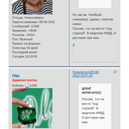
Ну как же. Хлебный
Откуда:
Новосибирск
универмаг, однако, понятие
Зарегистрирован
: 08-03-2011
новое.
Сообщений:
11348
Похоже, это на месте "под
Уважение:
+3549
строкой". В квартале НКВД. И
Позитив:
+4414
ресторан при нем.
Пол:
Мужской
Провел на форуме:
0
3 месяца 30 дней
Последний визит:
Сегодня 19:18:40
Поделиться
28-08-
17
Olga
2012 10:57:20
Администратор
Рейтинг:
golod
написал(а):
Похоже, это на
месте "под
строкой". В
квартале НКВД.
И ресторан при
нем.