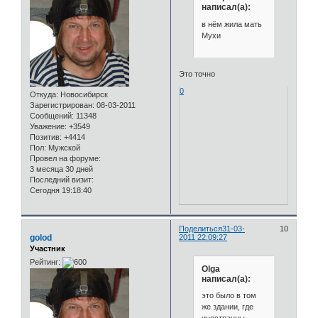
написал(а):
в нём жила мать
Мухи
Это точно
0
Откуда:
Новосибирск
Зарегистрирован
: 08-03-2011
Сообщений:
11348
Уважение:
+3549
Позитив:
+4414
Пол:
Мужской
Провел на форуме:
3 месяца 30 дней
Последний визит:
Сегодня 19:18:40
Поделиться
31-03-
10
golod
2011 22:09:27
Участник
Рейтинг:
Olga
написал(а):
это было в том
же здании, где
иностранцы