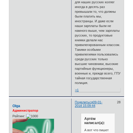
для наших русских коллег
иногда в десять раз
превышали то, что должны
были платить мы,
иностранцы. И даже если
наши зарплаты были не
намного выше, чем зарплаты
русских, то продуктовые
книжки делали нас
привилегированным классом.
Такими особыми
привилегиями пользовались
среди русских только
высшие чиновники, высокие
партийные функционеры,
военные и, прежде всего, ГПУ
тайная государственная
полиция.
+1
Поделиться
09-01-
28
Olga
2018 15:09:44
Администратор
Рейтинг:
Артём
написал(а):
А вот что пишет