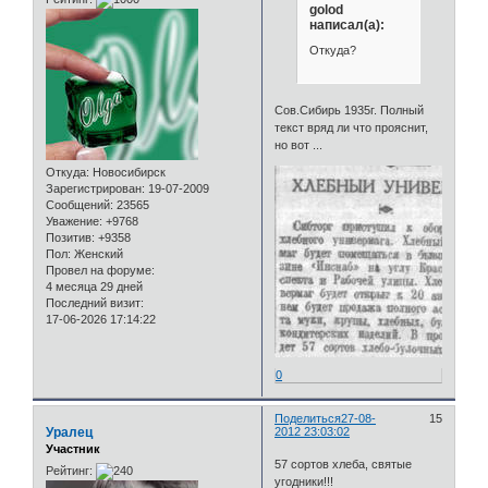
golod
написал(а):
Откуда?
Сов.Сибирь 1935г. Полный
текст вряд ли что прояснит,
но вот ...
Откуда:
Новосибирск
Зарегистрирован
: 19-07-2009
Сообщений:
23565
Уважение:
+9768
Позитив:
+9358
Пол:
Женский
Провел на форуме:
4 месяца 29 дней
Последний визит:
17-06-2026 17:14:22
0
Поделиться
27-08-
15
Уралец
2012 23:03:02
Участник
57 сортов хлеба, святые
Рейтинг:
угодники!!!