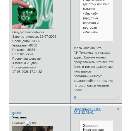
где это у нас был
магазин
«Инснаб»
(предтеча
березки) и
ресторан
«Инснаб».
Откуда:
Новосибирск
Зарегистрирован
: 19-07-2009
Сообщений:
23565
Уважение:
+9768
Жаль конечно, что
Позитив:
+9358
Г.И.Телегина не указала
Пол:
Женский
адрес. Вполне можно
Провел на форуме:
предположить, что всё это
4 месяца 29 дней
было в том же здании, где
Последний визит:
иностранцы
17-06-2026 17:14:22
работали(институт
«Шахтстрой»), т.е. там где
потом открыли магазин
Колос.
0
Поделиться
31-03-
9
golod
2011 22:05:42
Участник
Рейтинг:
Хорошее
Настроение