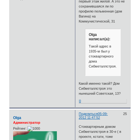
первый этаж жилой. А это не
сохранившаяся ли по
профилю пельменная (дом
Вагина) на
Коммунистической, 31
Olga
написал(а):
Такой адрес в
1935-м был у
стоквартирного
дома
Сибметаллстроя.
Какой именно такой? Дом
Сибметаллстроя это
нынешний Советская, 13?
0
Поделиться
05-09-
25
Olga
2012 11:47:52
Администратор
Стоквартирным домом
Рейтинг:
Сибметаллстроя в 30-е ( в
проекте, кстати, тоже