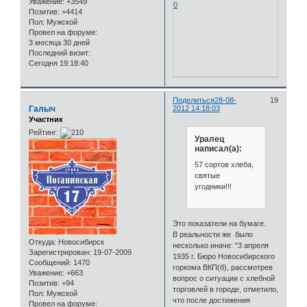
Уважение:
+3549
0
Позитив:
+4414
Пол:
Мужской
Провел на форуме:
3 месяца 30 дней
Последний визит:
Сегодня 19:18:40
Поделиться
28-08-
19
Галыч
2012 14:18:03
Участник
Рейтинг:
Уралец
написал(а):
57 сортов хлеба,
святые
угодники!!!
Это показатели на бумаге.
В реальности же было
Откуда:
Новосибирск
несколько иначе: "3 апреля
Зарегистрирован
: 19-07-2009
1935 г. Бюро Новосибирского
Сообщений:
1470
горкома ВКП(б), рассмотрев
Уважение:
+663
вопрос о ситуации с хлебной
Позитив:
+94
торговлей в городе, отметило,
Пол:
Мужской
что после достижения
Провел на форуме: