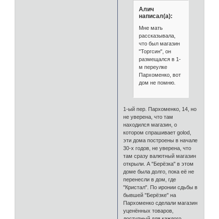
Алич
написал(а):
Мне мать
рассказывала,
что был магазин
"Торгсин", он
размещался в 1-
м переулке
Пархоменко, вот
дом не помню.
1-ый пер. Пархоменко, 14, но
не уверена, что там
находился магазин, о
котором спрашивает golod,
эти дома построены в начале
30-х годов, не уверена, что
там сразу валютный магазин
открыли. А "Берёзка" в этом
доме была долго, пока её не
перенесли в дом, где
"Кристал". По иронии сдьбы в
бывшей "Берёзке" на
Пархоменко сделали магазин
уценённых товаров,
доступный для каждого