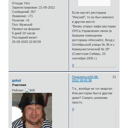
Откуда:
Нск
Зарегистрирован
: 21-05-2012
Сообщений:
357
Если насчёт ресторана
Уважение:
+71
"Инснаб", то он был немного
Позитив:
+0
в другом месте:
Пол:
Мужской
"Вновь открыт кафе-ресторан
Провел на форуме:
ОРСа Управления связи (в
6 дней 19 часов
бывшем помещении
Последний визит:
ресторана «Инснаб»). Вход с
25-09-2025 22:00:59
Октябрьской улицы № 36 и с
Коммунистической № 29"
(Советская Сибирь, 23
сентября 1935 г.)
0
Поделиться
29-08-
21
golod
2012 16:41:36
Участник
Т.е., вообще не тот квартал.
Рейтинг:
Или ресторан был в другом
доме? Смерть шпионам
просто.
0