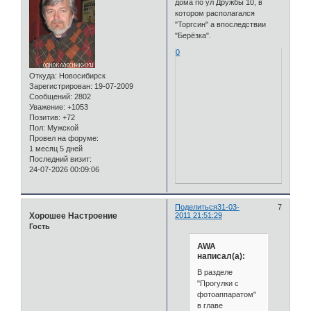
дома по ул Дружбы 10, в
котором располагался
"Торгсин" а впоследствии
"Берёзка".
0
Откуда:
Новосибирск
Зарегистрирован
: 19-07-2009
Сообщений:
2802
Уважение:
+1053
Позитив:
+72
Пол:
Мужской
Провел на форуме:
1 месяц 5 дней
Последний визит:
24-07-2026 00:09:06
Поделиться
31-03-
7
Хорошее Настроение
2011 21:51:29
Гость
AWA
написал(а):
В разделе
"Прогулки с
фотоаппаратом"
в главе