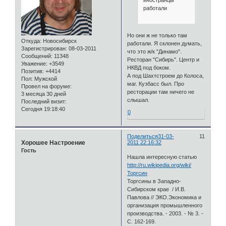
работали
Но они ж не только там
Откуда:
Новосибирск
работали. Я склонен думать,
Зарегистрирован
: 08-03-2011
что это ж/к "Динамо".
Сообщений:
11348
Ресторан "Сибирь". Центр и
Уважение:
+3549
НКВД под боком.
Позитив:
+4414
А под Шахтстроем до Колоса,
Пол:
Мужской
маг. Кузбасс был. Про
Провел на форуме:
ресторации там ничего не
3 месяца 30 дней
слышал.
Последний визит:
Сегодня 19:18:40
0
Поделиться
31-03-
11
Хорошее Настроение
2011 22:16:32
Гость
Нашла интересную статью
http://ru.wikipedia.org/wiki/
Торгсин
Торгсины в Западно-
Сибирском крае / И.В.
Павлова // ЭКО.Экономика и
организация промышленного
производства. - 2003. - № 3. -
С. 162-169.