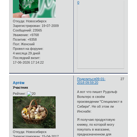
0
Откуда:
Новосибирск
Зарегистрирован
: 19-07-2009
Сообщений:
23565
Уважение:
+9768
Позитив:
+9358
Пол:
Женский
Провел на форуме:
4 месяца 29 дней
Последний визит:
17-06-2026 17:14:22
Поделиться
09-01-
27
Артём
2018 09:59:20
Участник
А вот что пишет Рудольф
Рейтинг:
Вольтерс в своём
произведении "Специалист в
Сибири". Не об этом ли
Инснабе:
Я получаю продуктовую
книжку, по которой могу
покупать в магазине,
Откуда:
Новосибирск
предназначенном для
Зарегистрирован
: 15-04-2017