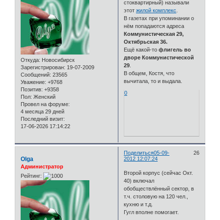
стоквартирный) называли
этот
жилой комплекс
.
В газетах при упоминании о
нём попадаются адреса
Коммунистическая 29,
Октябрьская 36.
Ещё какой-то
флигель во
дворе Коммунистической
Откуда:
Новосибирск
29
.
Зарегистрирован
: 19-07-2009
В общем, Костя, что
Сообщений:
23565
вычитала, то и выдала.
Уважение:
+9768
Позитив:
+9358
0
Пол:
Женский
Провел на форуме:
4 месяца 29 дней
Последний визит:
17-06-2026 17:14:22
Поделиться
05-09-
26
Olga
2012 12:07:24
Администратор
Второй корпус (сейчас Окт.
Рейтинг:
40) включал
обобществлённый сектор, в
т.ч. столовую на 120 чел.,
кухню и т.д.
Гугл вполне помогает.