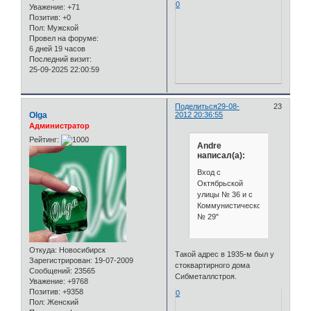
0
Уважение:
+71
Позитив:
+0
Пол:
Мужской
Провел на форуме:
6 дней 19 часов
Последний визит:
25-09-2025 22:00:59
Поделиться
29-08-
23
Olga
2012 20:36:55
Администратор
Рейтинг:
Andre
написал(а):
Вход с
Октябрьской
улицы № 36 и с
Коммунистической
№ 29"
Откуда:
Новосибирск
Такой адрес в 1935-м был у
Зарегистрирован
: 19-07-2009
стоквартирного дома
Сообщений:
23565
Сибметаллстроя.
Уважение:
+9768
Позитив:
+9358
0
Пол:
Женский