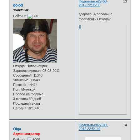
Поделиться
27-08-
13
golod
2012 22:35:03
Участник
здорово. А побольше
Рейтинг:
фрагмент? Откуда?
0
Откуда:
Новосибирск
Зарегистрирован
: 08-03-2011
Сообщений:
11348
Уважение:
+3549
Позитив:
+4414
Пол:
Мужской
Провел на форуме:
3 месяца 30 дней
Последний визит:
Сегодня 19:18:40
Поделиться
27-08-
14
Olga
2012 22:54:49
Администратор
Рейтинг: