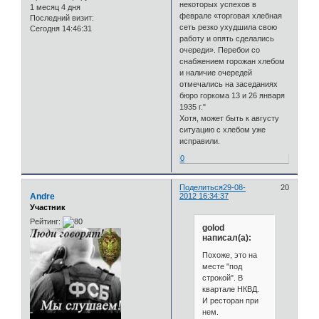
некоторых успехов в
1 месяц 4 дня
феврале «торговая хлебная
Последний визит:
сеть резко ухудшила свою
Сегодня 14:46:31
работу и опять сделались
очереди». Перебои со
снабжением горожан хлебом
и наличие очередей
отмечались на заседаниях
бюро горкома 13 и 26 января
1935 г."
Хотя, может быть к августу
ситуацию с хлебом уже
исправили.
0
Поделиться
29-08-
20
Andre
2012 16:34:37
Участник
Рейтинг:
golod
написал(а):
Похоже, это на
месте "под
строкой". В
квартале НКВД.
И ресторан при
нем.