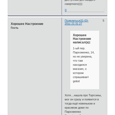
смертного))))
0
Поделиться
31-03-
5
Хорошее Настроение
2011 21:31:27
Гость
Хорошее
Настроение
написал(а):
1-ый пер.
Пархоменко, 14,
но не уверена,
что там
находился
магазин, о
котором
спрашивает
golod
Хотя....нашла про Торгсины,
мог он сразу и появится в
тогда ещё новеньком и
красивом доме по
Пархоменко