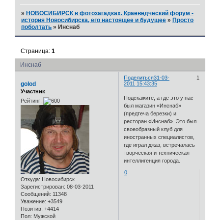
»
НОВОСИБИРСК в фотозагадках. Краеведческий форум -
история Новосибирска, его настоящее и будущее
»
Просто
поболтать
»
Инснаб
Страница:
1
Инснаб
Поделиться
31-03-
1
golod
2011 15:43:35
Участник
Подскажите, а где это у нас
Рейтинг:
был магазин «Инснаб»
(предтеча березки) и
ресторан «Инснаб». Это был
своеобразный клуб для
иностранных специалистов,
где играл джаз, встречалась
творческая и техническая
интеллигенция города.
0
Откуда:
Новосибирск
Зарегистрирован
: 08-03-2011
Сообщений:
11348
Уважение:
+3549
Позитив:
+4414
Пол:
Мужской