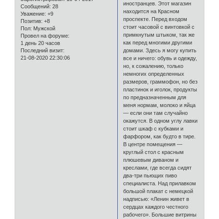
иностранцев. Этот магазин
Сообщений:
28
находится на Красном
Уважение:
+9
проспекте. Перед входом
Позитив:
+8
стоит часовой с винтовкой с
Пол:
Мужской
примкнутым штыком, так же
Провел на форуме:
как перед многими другими
1 день 20 часов
Последний визит:
домами. Здесь я могу купить
21-08-2020 22:30:06
все и ничего: обувь и одежду,
но, к сожалению, только
немногих определенных
размеров, граммофон, но без
пластинок и иголок, продукты
по предназначенным для
меня нормам, молоко и яйца
— если они там случайно
окажутся. В одном углу лавки
стоит шкаф с кубками и
фарфором, как будто в тире.
В центре помещения —
круглый стол с красным
плюшевым диваном и
креслами, где всегда сидят
два-три пьющих пиво
специалиста. Над прилавком
большой плакат с немецкой
надписью: «Ленин живет в
сердцах каждого честного
рабочего». Большие витрины