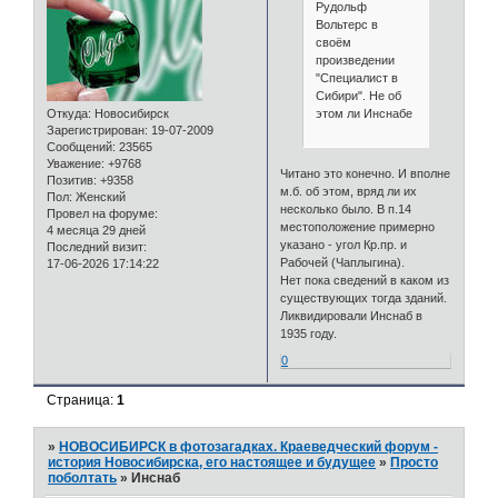
Рудольф
Вольтерс в
своём
произведении
"Специалист в
Сибири". Не об
этом ли Инснабе
Откуда:
Новосибирск
Зарегистрирован
: 19-07-2009
Сообщений:
23565
Уважение:
+9768
Читано это конечно. И вполне
Позитив:
+9358
м.б. об этом, вряд ли их
Пол:
Женский
несколько было. В п.14
Провел на форуме:
местоположение примерно
4 месяца 29 дней
указано - угол Кр.пр. и
Последний визит:
Рабочей (Чаплыгина).
17-06-2026 17:14:22
Нет пока сведений в каком из
существующих тогда зданий.
Ликвидировали Инснаб в
1935 году.
0
Страница:
1
»
НОВОСИБИРСК в фотозагадках. Краеведческий форум -
история Новосибирска, его настоящее и будущее
»
Просто
поболтать
»
Инснаб