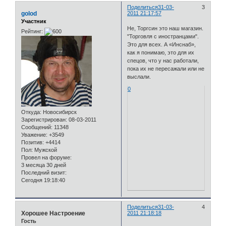
Поделиться
31-03-
3
golod
2011 21:17:57
Участник
Не, Торгсин это наш магазин.
Рейтинг:
"Торговля с иностранцами".
Это для всех. А «Инснаб»,
как я понимаю, это для их
спецов, что у нас работали,
пока их не пересажали или не
выслали.
0
Откуда:
Новосибирск
Зарегистрирован
: 08-03-2011
Сообщений:
11348
Уважение:
+3549
Позитив:
+4414
Пол:
Мужской
Провел на форуме:
3 месяца 30 дней
Последний визит:
Сегодня 19:18:40
Поделиться
31-03-
4
Хорошее Настроение
2011 21:18:18
Гость