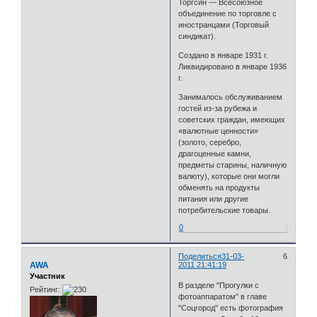
Торгси́н — Всесоюзное
объединение по торговле с
иностранцами (Торговый
синдикат).
Создано в январе 1931 г.
Ликвидировано в январе 1936
г.
Занималось обслуживанием
гостей из-за рубежа и
советских граждан, имеющих
«валютные ценности»
(золото, серебро,
драгоценные камни,
предметы старины, наличную
валюту), которые они могли
обменять на продукты
питания или другие
потребительские товары.
0
Поделиться
31-03-
6
AWA
2011 21:41:19
Участник
В разделе "Прогулки с
Рейтинг:
фотоаппаратом" в главе
"Соцгород" есть фотография