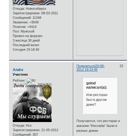
Откуда:
Новосибирск
Зарегистрирован
: 08-03-2011
Сообщений:
11348
Уважение:
+3549
Позитив:
+4414
Пол:
Мужской
Провел на форуме:
3 месяца 30 дней
Последний визит:
Сегодня 19:18:40
Поделиться
29-08-
22
Andre
2012 19:23:45
Участник
Рейтинг:
golod
написал(а):
Или ресторан
был в другом
доме?
Получается, что ресторан и
Откуда:
Нск
магазин "Инснаба" были в
Зарегистрирован
: 21-05-2012
разных домах
Сообщений:
357