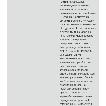
частично завешены,
частично декорированы
красным материалом и
цветными портретами Ленина
и Сталина. Несмотря на
скудость всего в этой лавке,
мы все-таки могли кое-как ею
обходиться. Но по сравнению
с русскими мы снабжались
по-княжески. Наши русские
коллеги не видели ничего
обидного в том, что мы,
иностранцы, снабжались
лучше, чем они. Напротив,
благодаря нашим
знаменитым продуктовым
книжкам, мы приобретали
слишком много друзей,
которые рассчитывали
вместе с нами пользоваться
нашими рационами. Белый
хлеб, молоко, яйца, масло
русские инженеры не
получали вообще, а все
прочие их продуктовые
нормы были намного ниже
норм для иностранцев. К
тому же цены на продукты