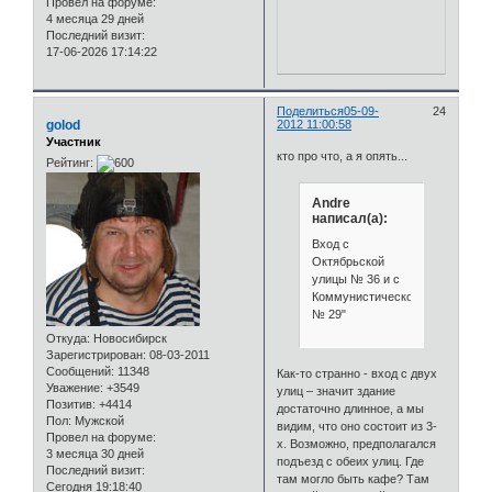
Провел на форуме:
4 месяца 29 дней
Последний визит:
17-06-2026 17:14:22
Поделиться
05-09-
24
golod
2012 11:00:58
Участник
кто про что, а я опять...
Рейтинг:
Andre
написал(а):
Вход с
Октябрьской
улицы № 36 и с
Коммунистической
№ 29"
Откуда:
Новосибирск
Зарегистрирован
: 08-03-2011
Сообщений:
11348
Как-то странно - вход с двух
Уважение:
+3549
улиц – значит здание
Позитив:
+4414
достаточно длинное, а мы
Пол:
Мужской
видим, что оно состоит из 3-
Провел на форуме:
х. Возможно, предполагался
3 месяца 30 дней
подъезд с обеих улиц. Где
Последний визит:
там могло быть кафе? Там
Сегодня 19:18:40