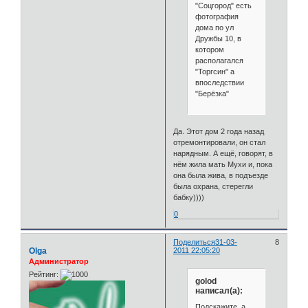
"Соцгород" есть
фотография
дома по ул
Дружбы 10, в
котором
располагался
"Торгсин" а
впоследствии
"Берёзка"
Да. Этот дом 2 года назад
отремонтировали, он стал
нарядным. А ещё, говорят, в
нём жила мать Мухи и, пока
она была жива, в подъезде
была охрана, стерегли
бабку))))
0
Поделиться
31-03-
8
Olga
2011 22:05:20
Администратор
Рейтинг:
golod
написал(а):
Подскажите, а