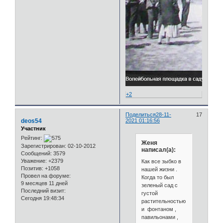
+2
Поделиться
28-11-
17
deos54
2021 01:16:56
Участник
Рейтинг:
Женя
Зарегистрирован
: 02-10-2012
написал(а):
Сообщений:
3579
Уважение:
+2379
Как все зыбко в
Позитив:
+1058
нашей жизни .
Провел на форуме:
Когда то был
9 месяцев 11 дней
зеленый сад с
Последний визит:
густой
Сегодня 19:48:34
растительностью
и фонтаном ,
павильонами ,