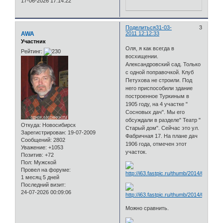
17-06-2026 17:14:22
Поделиться
31-03-
3
AWA
2011 12:12:33
Участник
Оля, я как всегда в
Рейтинг:
восхищении.
Александровский сад. Только
с одной поправочкой. Клуб
Петухова не строили. Под
него приспособили здание
построенное Туркиным в
1905 году, на 4 участке "
Сосновых дач". Мы его
обсуждали в разделе" Театр "
Откуда:
Новосибирск
Старый дом". Сейчас это ул.
Зарегистрирован
: 19-07-2009
Фабричная 17. На плане дач
Сообщений:
2802
1906 года, отмечен этот
Уважение:
+1053
участок.
Позитив:
+72
Пол:
Мужской
Провел на форуме:
1 месяц 5 дней
Последний визит:
24-07-2026 00:09:06
Можно сравнить.