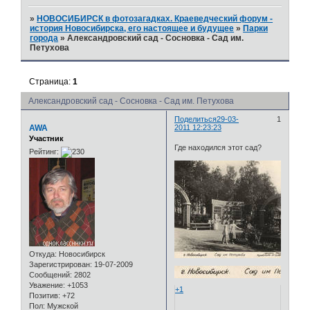
»
НОВОСИБИРСК в фотозагадках. Краеведческий форум -
история Новосибирска, его настоящее и будущее
»
Парки
города
»
Александровский сад - Сосновка - Сад им.
Петухова
Страница:
1
Александровский сад - Сосновка - Сад им. Петухова
Поделиться
29-03-
1
AWA
2011 12:23:23
Участник
Где находился этот сад?
Рейтинг:
Откуда:
Новосибирск
Зарегистрирован
: 19-07-2009
Сообщений:
2802
Уважение:
+1053
+1
Позитив:
+72
Пол:
Мужской