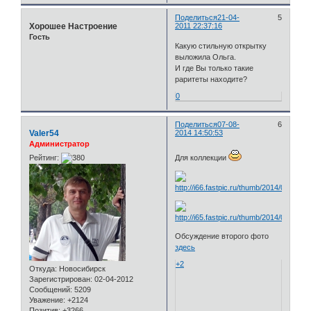
Поделиться
21-04-
5
Хорошее Настроение
2011 22:37:16
Гость
Какую стильную открытку
выложила Ольга.
И где Вы только такие
раритеты находите?
0
Поделиться
07-08-
6
Valer54
2014 14:50:53
Администратор
Рейтинг:
Для коллекции
Обсуждение второго фото
здесь
+2
Откуда:
Новосибирск
Зарегистрирован
: 02-04-2012
Сообщений:
5209
Уважение:
+2124
Позитив:
+3266