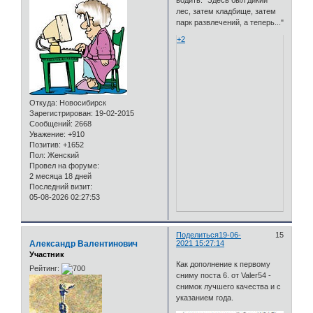
водить:" Здесь был дикий
лес, затем кладбище, затем
парк развлечений, а теперь..."
+2
Откуда:
Новосибирск
Зарегистрирован
: 19-02-2015
Сообщений:
2668
Уважение:
+910
Позитив:
+1652
Пол:
Женский
Провел на форуме:
2 месяца 18 дней
Последний визит:
05-08-2026 02:27:53
Поделиться
19-06-
15
Александр Валентинович
2021 15:27:14
Участник
Как дополнение к первому
Рейтинг:
сниму поста 6. от Valer54 -
снимок лучшего качества и с
указанием года.