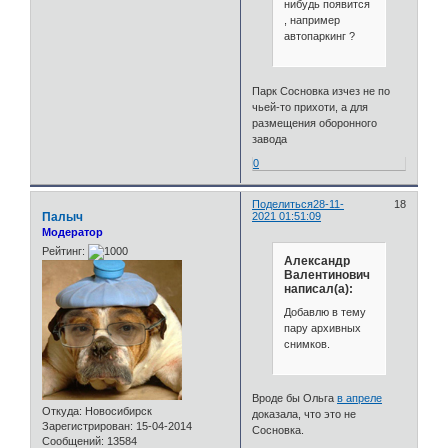
нибудь появится
, например
автопаркинг ?
Парк Сосновка изчез не по
чьей-то прихоти, а для
размещения оборонного
завода
0
Поделиться
28-11-
18
Палыч
2021 01:51:09
Модератор
Рейтинг:
Александр
Валентинович
написал(а):
Добавлю в тему
пару архивных
снимков.
Вроде бы Ольга
в апреле
Откуда:
Новосибирск
доказала, что это не
Зарегистрирован
: 15-04-2014
Сосновка.
Сообщений:
13584