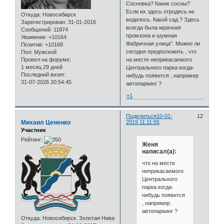
Сосновка? Какие сосны?
Если их здесь отродясь не
Откуда:
Новосибирск
водилось. Какой сад ? Здесь
Зарегистрирован
: 31-01-2016
всегда была мрачная
Сообщений:
11874
промзона и шумная
Уважение:
+10164
Фабричная улица". Можно ли
Позитив:
+10168
сегодня предположить , что
Пол:
Мужской
Провел на форуме:
на месте неприкасаемого
1 месяц 29 дней
Центрального парка когда-
Последний визит:
нибудь появится , например
31-07-2026 20:54:45
автопаркинг ?
+1
Поделиться
10-01-
12
Михаил Цененко
2019 11:11:55
Участник
Рейтинг:
Женя
написал(а):
что на месте
неприкасаемого
Центрального
парка когда-
нибудь появится
, например
автопаркинг ?
Откуда:
Новосибирск. Золотая Нива