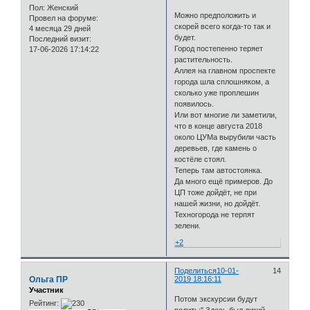
Пол:
Женский
Можно предположить и
Провел на форуме:
скорей всего когда-то так и
4 месяца 29 дней
будет.
Последний визит:
Город постепенно теряет
17-06-2026 17:14:22
растительность.
Аллея на главном проспекте
города шла сплошняком, а
сколько уже проплешин
появилось.
Или вот многие ли заметили,
что в конце августа 2018
около ЦУМа вырубили часть
деревьев, где камень о
костёле стоял.
Теперь там автостоянка.
Да много ещё примеров. До
ЦП тоже дойдёт, не при
нашей жизни, но дойдёт.
Техногорода не терпят
зелени.
+2
Поделиться
10-01-
14
Ольга ПР
2019 18:16:11
Участник
Потом экскурсии будут
Рейтинг: