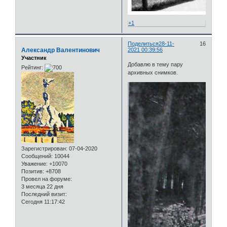
+1
Поделиться
28-11-
16
Александр Валентинович
2021 00:39:56
Участник
Добавлю в тему пару
Рейтинг:
архивных снимков.
Зарегистрирован
: 07-04-2020
Сообщений:
10044
Уважение:
+10070
Позитив:
+8708
Провел на форуме:
3 месяца 22 дня
Последний визит:
Сегодня 11:17:42