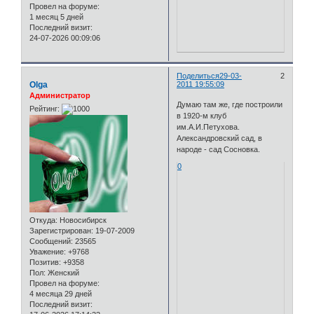
Провел на форуме:
1 месяц 5 дней
Последний визит:
24-07-2026 00:09:06
Поделиться
29-03-
2
Olga
2011 19:55:09
Администратор
Думаю там же, где построили
Рейтинг:
в 1920-м клуб
им.А.И.Петухова.
Александровский сад, в
народе - сад Сосновка.
0
Откуда:
Новосибирск
Зарегистрирован
: 19-07-2009
Сообщений:
23565
Уважение:
+9768
Позитив:
+9358
Пол:
Женский
Провел на форуме:
4 месяца 29 дней
Последний визит: