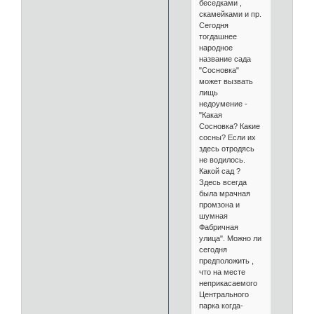
беседками ,
скамейками и пр.
Сегодня
тогдашнее
народное
название сада
"Сосновка"
может вызвать
лищь
недоумение -
"Какая
Сосновка? Какие
сосны? Если их
здесь отродясь
не водилось.
Какой сад ?
Здесь всегда
была мрачная
промзона и
шумная
Фабричная
улица". Можно ли
сегодня
предположить ,
что на месте
неприкасаемого
Центрального
парка когда-