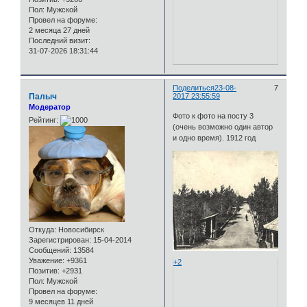
Пол:
Мужской
Провел на форуме:
2 месяца 27 дней
Последний визит:
31-07-2026 18:31:44
Поделиться
23-08-
7
Палыч
2017 23:55:59
Модератор
Фото к фото на посту 3
Рейтинг:
(очень возможно один автор
и одно время). 1912 год
Откуда:
Новосибирск
Зарегистрирован
: 15-04-2014
Сообщений:
13584
Уважение:
+9361
+2
Позитив:
+2931
Пол:
Мужской
Провел на форуме:
9 месяцев 11 дней