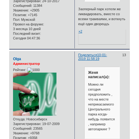
Зарегистрирован
: 24-10-2017
Сообщений:
11384
Заоперный парк хотели же
Уважение:
+2905
ликвидировать, вместе со
Позитив:
+7145
всеми трамваями, и воткнуть
Пол:
Мужской
ещё один двореццъ
Провел на форуме:
3 месяца 10 дней
+2
Последний визит:
Сегодня 04:47:36
Поделиться
10-01-
13
Olga
2019 11:58:19
Администратор
Рейтинг:
Женя
написал(а):
Можно ли
сегодня
предположить ,
что на месте
неприкасаемого
Центрального
парка когда-
нибудь появится
Откуда:
Новосибирск
Зарегистрирован
: 19-07-2009
, например
Сообщений:
23565
автопаркинг ?
Уважение:
+9768
Позитив:
+9358