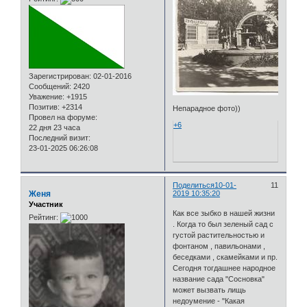
Зарегистрирован
: 02-01-2016
Сообщений:
2420
Уважение:
+1915
Позитив:
+2314
Непарадное фото))
Провел на форуме:
+6
22 дня 23 часа
Последний визит:
23-01-2025 06:26:08
Поделиться
10-01-
11
Женя
2019 10:35:20
Участник
Как все зыбко в нашей жизни
Рейтинг:
. Когда то был зеленый сад с
густой растительностью и
фонтаном , павильонами ,
беседками , скамейками и пр.
Сегодня тогдашнее народное
название сада "Сосновка"
может вызвать лищь
недоумение - "Какая