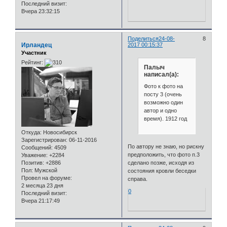
Последний визит:
Вчера 23:32:15
Поделиться
24-08-
8
Ирландец
2017 00:15:37
Участник
Рейтинг:
Палыч
написал(а):
Фото к фото на
посту 3 (очень
возможно один
автор и одно
время). 1912 год
Откуда:
Новосибирск
Зарегистрирован
: 06-11-2016
По автору не знаю, но рискну
Сообщений:
4509
предположить, что фото п.3
Уважение:
+2284
сделано позже, исходя из
Позитив:
+2886
Пол:
Мужской
состояния кровли беседки
Провел на форуме:
справа.
2 месяца 23 дня
0
Последний визит:
Вчера 21:17:49