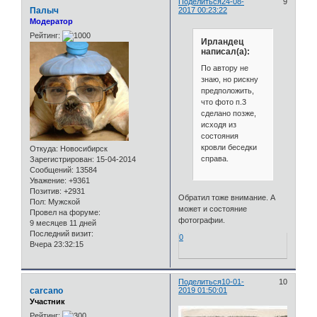
Поделиться
24-08-
9
Палыч
2017 00:23:22
Модератор
Рейтинг:
Ирландец
написал(а):
По автору не
знаю, но рискну
предположить,
что фото п.3
сделано позже,
исходя из
состояния
кровли беседки
Откуда:
Новосибирск
справа.
Зарегистрирован
: 15-04-2014
Сообщений:
13584
Уважение:
+9361
Позитив:
+2931
Обратил тоже внимание. А
Пол:
Мужской
может и состояние
Провел на форуме:
фотографии.
9 месяцев 11 дней
Последний визит:
0
Вчера 23:32:15
Поделиться
10-01-
10
carcano
2019 01:50:01
Участник
Рейтинг: