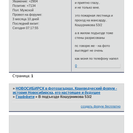
Уважение:
+2904
и приятно глазу..
Позитив:
+7134
и не только мне.
Пол:
Мужской
Провел на форуме:
это пожарная лестница и
3 месяца 10 дней
проход на мансарду..
Последний визит:
Кошурникова 53/2
Сегодня 07:17:55
а в жилом подъезде тоже
стены разрисованы
пс говорю же - на фото
выглядит не очень
как моня по телефону напел
0
Страница:
1
»
НОВОСИБИРСК в фотозагадках. Краеведческий форум -
история Новосибирска, его настоящее и будущее
»
Граффити
»
В подъезде Кошурникова 53/2
создать форум бесплатно