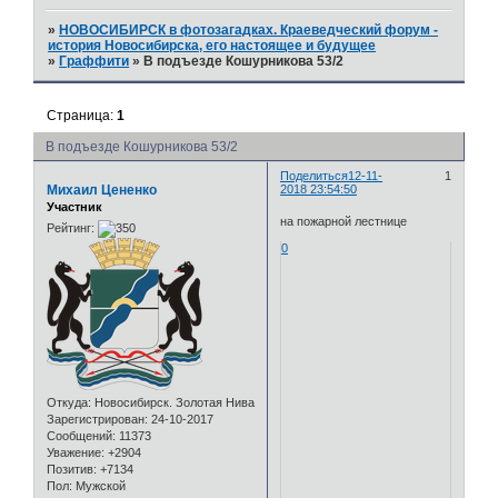
»
НОВОСИБИРСК в фотозагадках. Краеведческий форум -
история Новосибирска, его настоящее и будущее
»
Граффити
»
В подъезде Кошурникова 53/2
Страница:
1
В подъезде Кошурникова 53/2
Поделиться
12-11-
1
Михаил Цененко
2018 23:54:50
Участник
на пожарной лестнице
Рейтинг:
0
Откуда:
Новосибирск. Золотая Нива
Зарегистрирован
: 24-10-2017
Сообщений:
11373
Уважение:
+2904
Позитив:
+7134
Пол:
Мужской