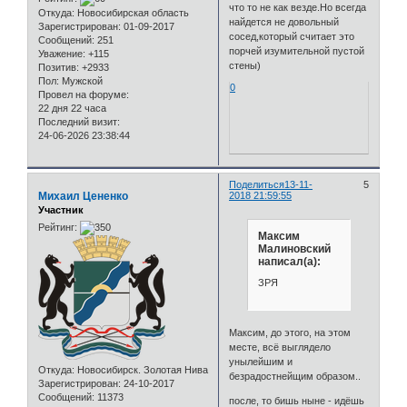
что то не как везде.Но всегда
Откуда:
Новосибирская область
найдется не довольный
Зарегистрирован
: 01-09-2017
сосед,который считает это
Сообщений:
251
порчей изумительной пустой
Уважение:
+115
стены)
Позитив:
+2933
Пол:
Мужской
0
Провел на форуме:
22 дня 22 часа
Последний визит:
24-06-2026 23:38:44
Поделиться
13-11-
5
Михаил Цененко
2018 21:59:55
Участник
Рейтинг:
Максим
Малиновский
написал(а):
ЗРЯ
Максим, до этого, на этом
месте, всё выглядело
унылейшим и
Откуда:
Новосибирск. Золотая Нива
безрадостнейщим образом..
Зарегистрирован
: 24-10-2017
Сообщений:
11373
после, то бишь ныне - идёшь