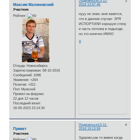
Поделиться
13-11-
3
Максим Малиновский
2018 13:57:46
Участник
нууу не знаю..мне кажется,
Рейтинг:
что в данном случае- ЗРЯ
ИСПОРТИЛИ хорошую стену
и часть потолка в подьезде..
но это конечно ИМХО
0
Откуда:
Новосибирск
Зарегистрирован
: 08-10-2016
Сообщений:
1096
Уважение:
+264
Позитив:
+321
Пол:
Мужской
Провел на форуме:
22 дня 12 часов
Последний визит:
16-05-2023 23:14:34
Поделиться
13-11-
4
Привет
2018 19:13:59
Участник
Здорово,как то живее когда
Рейтинг: