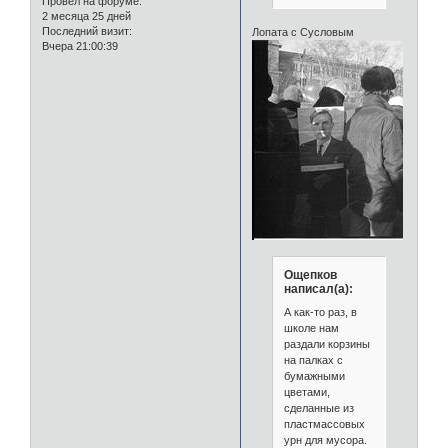
Провел на форуме:
2 месяца 25 дней
Последний визит:
Лопата с Сусловым
Вчера 21:00:39
Ощепков
написал(а):
А как-то раз, в
школе нам
раздали корзины
на палках с
бумажными
цветами,
сделанные из
пластмассовых
урн для мусора.