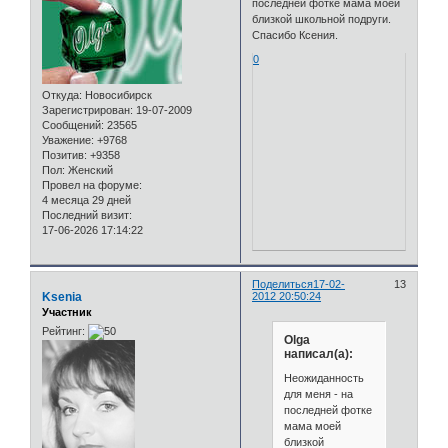
последней фотке мама моей
близкой школьной подруги.
Спасибо Ксения.
0
Откуда:
Новосибирск
Зарегистрирован
: 19-07-2009
Сообщений:
23565
Уважение:
+9768
Позитив:
+9358
Пол:
Женский
Провел на форуме:
4 месяца 29 дней
Последний визит:
17-06-2026 17:14:22
Поделиться
17-02-
13
Ksenia
2012 20:50:24
Участник
Рейтинг:
Olga
написал(а):
Неожиданность
для меня - на
последней фотке
мама моей
близкой