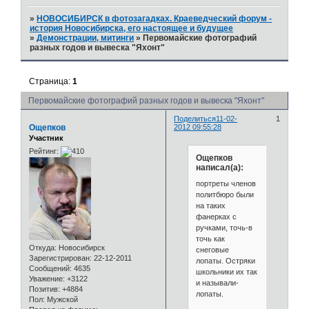
»
НОВОСИБИРСК в фотозагадках. Краеведческий форум -
история Новосибирска, его настоящее и будущее
»
Демонстрации, митинги
»
Первомайские фотографий
разных годов и вывеска "Яхонт"
Страница:
1
Первомайские фотографий разных годов и вывеска "Яхонт"
Поделиться
11-02-
1
Ощепков
2012 09:55:28
Участник
Рейтинг:
Ощепков
написал(а):
портреты членов
политбюро были
на таких
фанерках с
ручками, точь-в
точь как
Откуда:
Новосибирск
снеговые
Зарегистрирован
: 22-12-2011
лопаты. Остряки
Сообщений:
4635
школьники их так
Уважение:
+3122
и называли-
Позитив:
+4884
лопаты.
Пол:
Мужской