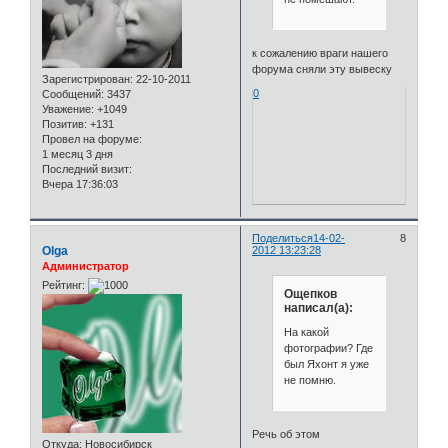
к сожалению враги нашего
форума сняли эту вывеску
Зарегистрирован
: 22-10-2011
0
Сообщений:
3437
Уважение:
+1049
Позитив:
+131
Провел на форуме:
1 месяц 3 дня
Последний визит:
Вчера 17:36:03
Поделиться
14-02-
8
Olga
2012 13:23:28
Администратор
Рейтинг:
Ощепков
написал(а):
На какой
фотографии? Где
был Яхонт я уже
не помню.
Речь об этом
Откуда:
Новосибирск