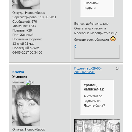
школьной
подруги.
Откуда:
Новосибирск
Зарегистрирован
: 19-09-2011
Сообщений:
576
Вот уж, действительно,
Уважение:
+233
Ольга, мир - тесен, а
Позитив:
+29
массовые мероприятия еще
Пол:
Женский
Провел на форуме:
больше всех сближают
13 дней 21 час
0
Последний визит:
04-05-2017 00:34:00
Поделиться
29-06-
14
Ksenia
2012 02:34:31
Участник
Рейтинг:
Уралец
написал(а):
А что там за
надпись на
Яхонте была?
Откуда:
Новосибирск