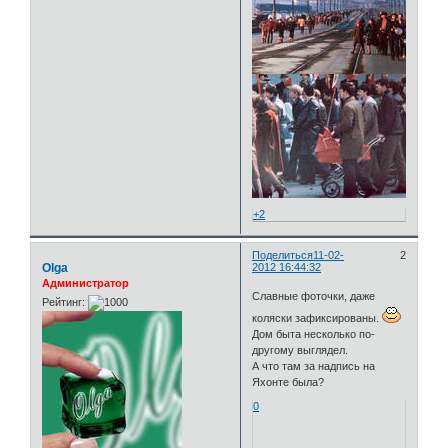
+2
Поделиться
11-02-
2
Olga
2012 16:44:32
Администратор
Славные фоточки, даже
Рейтинг:
коляски зафиксированы.
Дом быта несколько по-
другому выглядел.
А что там за надпись на
Яхонте была?
0