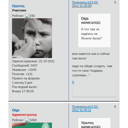
Поделиться
13-02-
5
Уралец
2012 11:26:59
Участник
Рейтинг:
Olga
написал(а):
А что там за
надпись на
Яхонте была?
мне кажется она и сейчас
там висит
Зарегистрирован
: 22-10-2011
Сообщений:
3437
надо на обеде сходить. там
Уважение:
+1049
что-то типа "подарки,
Позитив:
+131
сувениры..."
Провел на форуме:
0
1 месяц 3 дня
Последний визит:
Вчера 17:36:03
Поделиться
13-02-
6
Olga
2012 11:40:11
Администратор
Рейтинг:
Уралец
написал(а):