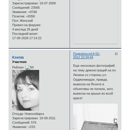
Зарегистрирован
: 19-07-2009
Сообщений:
23565
Уважение:
+9768
Позитив:
+9358
Пол:
Женский
Провел на форуме:
4 месяца 29 дней
Последний визит:
17-06-2026 17:14:22
Поделиться
14-02-
11
Ksenia
2012 22:34:44
Участник
Еще несколько фотографий
Рейтинг:
на тему демонстраций на пл.
Ленина со стороны ул.
Орджоникидзе, правда,
вывеска на Яхонте в
объективы не попала, зато
вывески на крыше во всей
красе!
Откуда:
Новосибирск
Зарегистрирован
: 19-09-2011
Сообщений:
576
Уважение:
+233