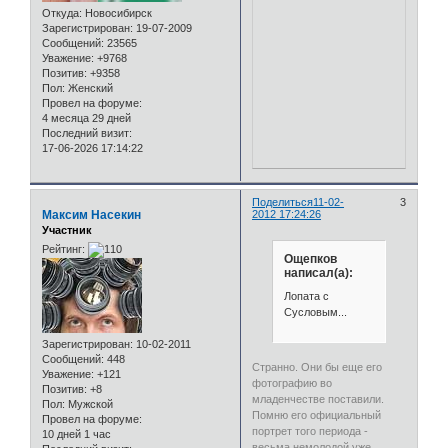
Откуда:
Новосибирск
Зарегистрирован
: 19-07-2009
Сообщений:
23565
Уважение:
+9768
Позитив:
+9358
Пол:
Женский
Провел на форуме:
4 месяца 29 дней
Последний визит:
17-06-2026 17:14:22
Поделиться
11-02-
3
Максим Насекин
2012 17:24:26
Участник
Рейтинг:
Ощепков
написал(а):
Лопата с
Сусловым...
Зарегистрирован
: 10-02-2011
Сообщений:
448
Странно. Они бы еще его
Уважение:
+121
фотографию во
Позитив:
+8
младенчестве поставили.
Пол:
Мужской
Помню его официальный
Провел на форуме:
портрет того периода -
10 дней 1 час
весьма немолодой уже