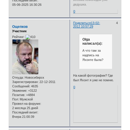
Последний визит:
дедушка.
05-06-2025 16:30:26
0
Поделиться
13-02-
4
Ощепков
2012 10:57:29
Участник
Рейтинг:
Olga
написал(а):
А что там за
надпись на
Яхонте была?
На какой фотографии? Где
Откуда:
Новосибирск
был Яхонт я уже не помню.
Зарегистрирован
: 22-12-2011
Сообщений:
4635
0
Уважение:
+3122
Позитив:
+4884
Пол:
Мужской
Провел на форуме:
2 месяца 25 дней
Последний визит:
Вчера 21:00:39