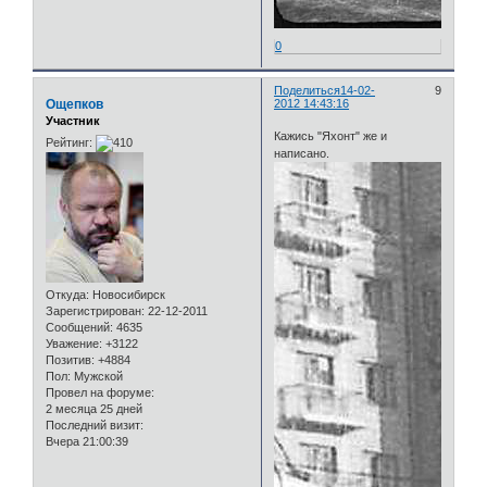
0
Поделиться
14-02-
9
Ощепков
2012 14:43:16
Участник
Кажись "Яхонт" же и
Рейтинг:
написано.
Откуда:
Новосибирск
Зарегистрирован
: 22-12-2011
Сообщений:
4635
Уважение:
+3122
Позитив:
+4884
Пол:
Мужской
Провел на форуме:
2 месяца 25 дней
Последний визит:
Вчера 21:00:39