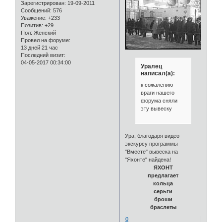
Зарегистрирован
: 19-09-2011
Сообщений:
576
Уважение:
+233
Позитив:
+29
Пол:
Женский
Провел на форуме:
13 дней 21 час
Последний визит:
04-05-2017 00:34:00
Уралец
написал(а):
к сожалению
враги нашего
форума сняли
эту вывеску
Ура, благодаря видео
экскурсу программы
"Вместе" вывеска на
"Яхонте" найдена!
ЯХОНТ
предлагает
кольца
серьги
броши
браслеты
0