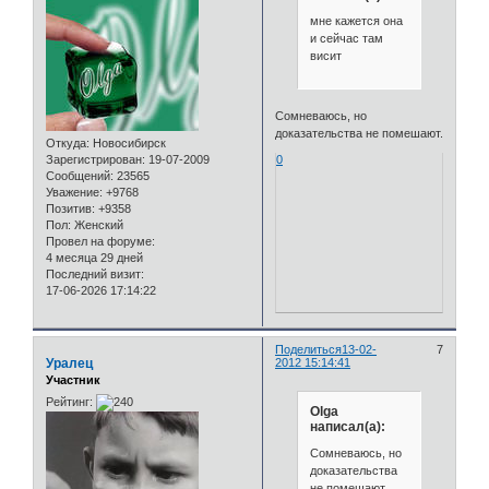
мне кажется она
и сейчас там
висит
Сомневаюсь, но
доказательства не помешают.
Откуда:
Новосибирск
0
Зарегистрирован
: 19-07-2009
Сообщений:
23565
Уважение:
+9768
Позитив:
+9358
Пол:
Женский
Провел на форуме:
4 месяца 29 дней
Последний визит:
17-06-2026 17:14:22
Поделиться
13-02-
7
Уралец
2012 15:14:41
Участник
Рейтинг:
Olga
написал(а):
Сомневаюсь, но
доказательства
не помешают.