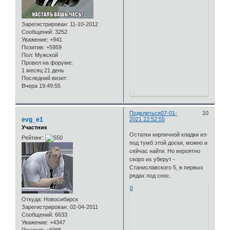
Зарегистрирован
: 11-10-2012
Сообщений:
3252
Уважение:
+941
Позитив:
+5959
Пол:
Мужской
Провел на форуме:
1 месяц 21 день
Последний визит:
Вчера 19:49:55
Поделиться
07-01-
10
evg_e1
2021 22:52:55
Участник
Остатки кирпичной кладки из-
Рейтинг:
под тумб этой доски, можно и
сейчас найти. Но вероятно
скоро их уберут -
Станиславского 5, в первых
рядах под снос.
0
Откуда:
Новосибирск
Зарегистрирован
: 02-04-2011
Сообщений:
6633
Уважение:
+4347
Позитив:
+6995