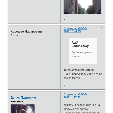
0
Поделиться
28-03-
3
Хорошее Настроение
2011 10:44:45
Гость
AWA
написал(а):
До боли родные
места.
Тогда сохраним интригу))))
Пусть народ подумает, что же
это за место.
0
Поделиться
28-03-
4
Денис Патрониус
2011 11:27:56
Участник
Кажись, я встречал у нас на
форуме эту арочку...
Вроде на Станиславского 3