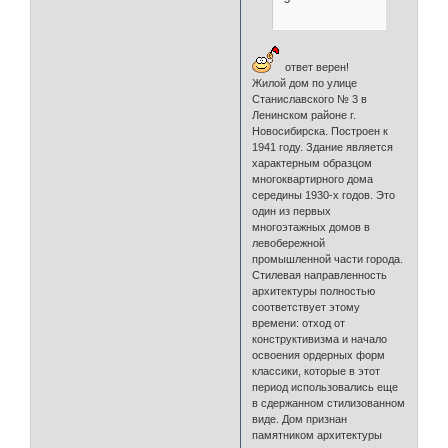
ответ верен!
Жилой дом по улице
Станиславского № 3 в
Ленинском районе г.
Новосибирска. Построен к
1941 году. Здание является
характерным образцом
многоквартирного дома
середины 1930-х годов. Это
один из первых
многоэтажных домов в
левобережной
промышленной части города.
Стилевая направленность
архитектуры полностью
соответствует этому
времени: отход от
конструктивизма и начало
освоения ордерных форм
классики, которые в этот
период использовались еще
в сдержанном стилизованном
виде. Дом признан
памятником архитектуры