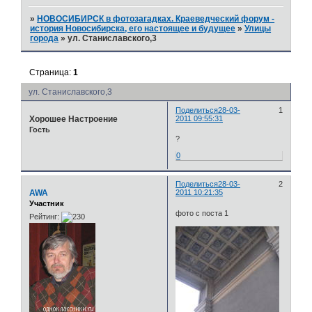
»
НОВОСИБИРСК в фотозагадках. Краеведческий форум -
история Новосибирска, его настоящее и будущее
»
Улицы
города
»
ул. Станиславского,3
Страница:
1
ул. Станиславского,3
Поделиться
28-03-
1
Хорошее Настроение
2011 09:55:31
Гость
?
0
Поделиться
28-03-
2
AWA
2011 10:21:35
Участник
фото с поста 1
Рейтинг: