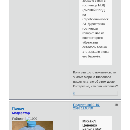
зеркало стоит в
гостинице МВД
(бывшей НКВД)
на
Серебренниковской,
23. Директриса
гостиницы
говорит, что из
всего старого
убранства
осталось только
это зеркало и она
его бережёт.
Коли эти фото появились, то
значит Марина Шабанова
пишет статью об этом доме.
Интересно, что она накопает?
0
Поделиться
19-10-
19
Палыч
2018 11:08:30
Модератор
Рейтинг:
Михаил
Цененко
написал(а):