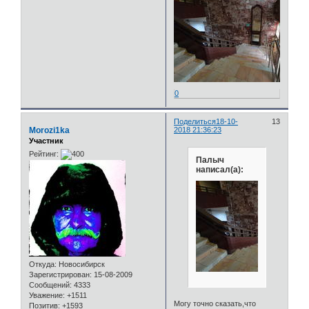
0
Поделиться
18-10-
13
Morozi1ka
2018 21:36:23
Участник
Рейтинг:
Палыч
написал(а):
Откуда:
Новосибирск
Зарегистрирован
: 15-08-2009
Сообщений:
4333
Уважение:
+1511
Могу точно сказать,что
Позитив:
+1593