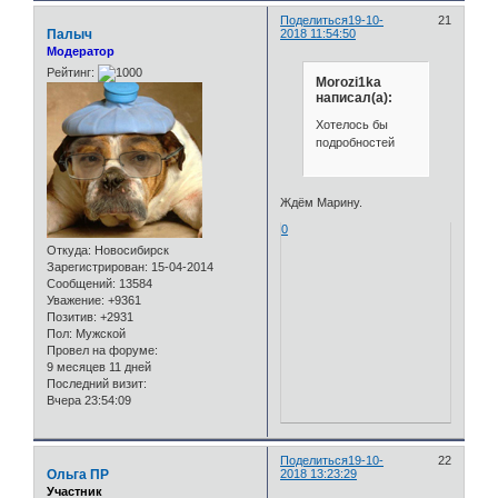
Поделиться
19-10-
21
Палыч
2018 11:54:50
Модератор
Рейтинг:
Morozi1ka
написал(а):
Хотелось бы
подробностей
Ждём Марину.
0
Откуда:
Новосибирск
Зарегистрирован
: 15-04-2014
Сообщений:
13584
Уважение:
+9361
Позитив:
+2931
Пол:
Мужской
Провел на форуме:
9 месяцев 11 дней
Последний визит:
Вчера 23:54:09
Поделиться
19-10-
22
Ольга ПР
2018 13:23:29
Участник