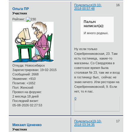
Поделиться
19-10-
16
Ольга ПР
2018 00:57:48
Участник
Рейтинг:
Палыч
написал(а):
И много родных.
Ну если только
Серебренниковская, 23. Там
есть гостиница, какие-то
магазины. Со Свердлова в
Откуда:
Новосибирск
советское время была
Зарегистрирован
: 19-02-2015
столовая № 23, там же и вход
Сообщений:
2668
в гостиницу бып, сейчас не
Уважение:
+910
знаю ничего. Или ресторан на
Позитив:
+1652
Серебренниковской, 9. Если
Пол:
Женский
нет, то я пас.
Провел на форуме:
2 месяца 18 дней
0
Последний визит:
05-08-2026 02:27:53
Поделиться
19-10-
17
Михаил Цененко
2018 03:34:35
Участник