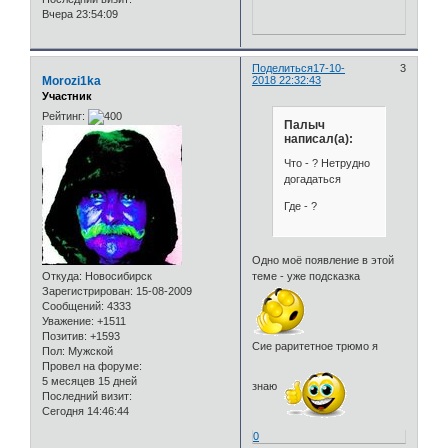
Вчера 23:54:09
Поделиться
17-10-
3
Morozi1ka
2018 22:32:43
Участник
Рейтинг:
Палыч
написал(а):
Что - ? Нетрудно
догадаться
Где - ?
Одно моё появление в этой
Откуда:
Новосибирск
теме - уже подсказка
Зарегистрирован
: 15-08-2009
Сообщений:
4333
Уважение:
+1511
Позитив:
+1593
Сие раритетное трюмо я
Пол:
Мужской
Провел на форуме:
5 месяцев 15 дней
знаю
Последний визит:
Сегодня 14:46:44
0