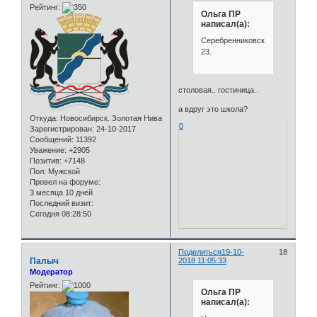
Рейтинг:
Ольга ПР
написал(а):
Серебренниковская,
23.
столовая.. гостиница..
а вдруг это школа?
Откуда:
Новосибирск. Золотая Нива
0
Зарегистрирован
: 24-10-2017
Сообщений:
11392
Уважение:
+2905
Позитив:
+7148
Пол:
Мужской
Провел на форуме:
3 месяца 10 дней
Последний визит:
Сегодня 08:28:50
Поделиться
19-10-
18
Палыч
2018 11:05:33
Модератор
Рейтинг:
Ольга ПР
написал(а):