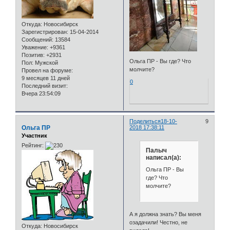
Откуда:
Новосибирск
Зарегистрирован
: 15-04-2014
Сообщений:
13584
Уважение:
+9361
Позитив:
+2931
Ольга ПР - Вы где? Что
Пол:
Мужской
молчите?
Провел на форуме:
9 месяцев 11 дней
0
Последний визит:
Вчера 23:54:09
Поделиться
18-10-
9
Ольга ПР
2018 17:38:11
Участник
Рейтинг:
Палыч
написал(а):
Ольга ПР - Вы
где? Что
молчите?
А я должна знать? Вы меня
озадачили! Честно, не
Откуда:
Новосибирск