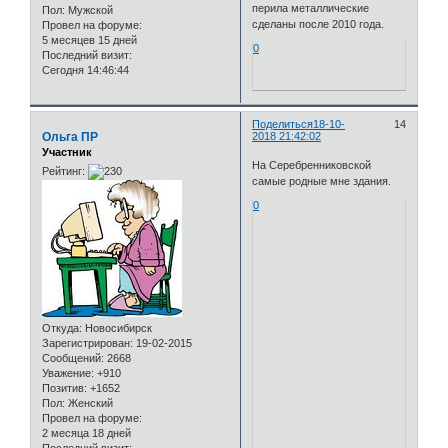
перила металлические
Пол:
Мужской
сделаны после 2010 года.
Провел на форуме:
5 месяцев 15 дней
0
Последний визит:
Сегодня 14:46:44
Поделиться
18-10-
14
Ольга ПР
2018 21:42:02
Участник
На Серебренниковской
Рейтинг:
самые родные мне здания.
0
Откуда:
Новосибирск
Зарегистрирован
: 19-02-2015
Сообщений:
2668
Уважение:
+910
Позитив:
+1652
Пол:
Женский
Провел на форуме:
2 месяца 18 дней