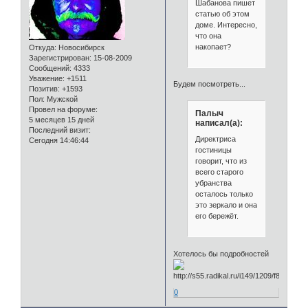
Шабанова пишет
статью об этом
доме. Интересно,
что она
накопает?
Откуда:
Новосибирск
Зарегистрирован
: 15-08-2009
Сообщений:
4333
Уважение:
+1511
Будем посмотреть...
Позитив:
+1593
Пол:
Мужской
Провел на форуме:
Палыч
5 месяцев 15 дней
написал(а):
Последний визит:
Директриса
Сегодня 14:46:44
гостиницы
говорит, что из
всего старого
убранства
осталось только
это зеркало и она
его бережёт.
Хотелось бы подробностей
0