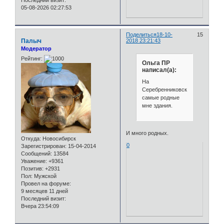
Последний визит:
05-08-2026 02:27:53
Поделиться
18-10-
15
Палыч
2018 23:21:43
Модератор
Рейтинг:
Ольга ПР
написал(а):
На
Серебренниковской
самые родные
мне здания.
И много родных.
Откуда:
Новосибирск
0
Зарегистрирован
: 15-04-2014
Сообщений:
13584
Уважение:
+9361
Позитив:
+2931
Пол:
Мужской
Провел на форуме:
9 месяцев 11 дней
Последний визит:
Вчера 23:54:09