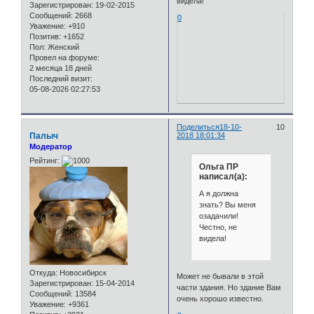
видела!
Зарегистрирован
: 19-02-2015
Сообщений:
2668
0
Уважение:
+910
Позитив:
+1652
Пол:
Женский
Провел на форуме:
2 месяца 18 дней
Последний визит:
05-08-2026 02:27:53
Поделиться
18-10-
10
Палыч
2018 18:01:34
Модератор
Рейтинг:
Ольга ПР
написал(а):
А я должна
знать? Вы меня
озадачили!
Честно, не
видела!
Откуда:
Новосибирск
Может не бывали в этой
Зарегистрирован
: 15-04-2014
части здания. Но здание Вам
Сообщений:
13584
очень хорошо известно.
Уважение:
+9361