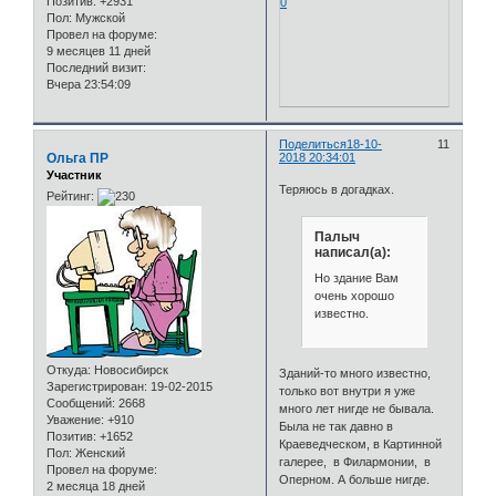
Позитив:
+2931
0
Пол:
Мужской
Провел на форуме:
9 месяцев 11 дней
Последний визит:
Вчера 23:54:09
Поделиться
18-10-
11
Ольга ПР
2018 20:34:01
Участник
Теряюсь в догадках.
Рейтинг:
Палыч
написал(а):
Но здание Вам
очень хорошо
известно.
Откуда:
Новосибирск
Зданий-то много известно,
Зарегистрирован
: 19-02-2015
только вот внутри я уже
Сообщений:
2668
много лет нигде не бывала.
Уважение:
+910
Была не так давно в
Позитив:
+1652
Краеведческом, в Картинной
Пол:
Женский
галерее, в Филармонии, в
Провел на форуме:
Оперном. А больше нигде.
2 месяца 18 дней