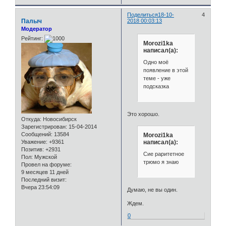
Поделиться
18-10-
4
Палыч
2018 00:03:13
Модератор
Рейтинг:
Morozi1ka
написал(а):
Одно моё
появление в этой
теме - уже
подсказка
Это хорошо.
Откуда:
Новосибирск
Зарегистрирован
: 15-04-2014
Сообщений:
13584
Morozi1ka
написал(а):
Уважение:
+9361
Позитив:
+2931
Сие раритетное
Пол:
Мужской
трюмо я знаю
Провел на форуме:
9 месяцев 11 дней
Последний визит:
Вчера 23:54:09
Думаю, не вы один.
Ждем.
0