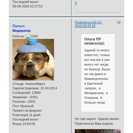
Последний визит:
0
05-08-2026 02:27:53
Поделиться
18-10-
12
Палыч
2018 20:43:18
Модератор
Рейтинг:
Ольга ПР
написал(а):
Зданий-то много
известно, только
вот внутри я уже
много лет нигде
не бывала. Была
не так давно в
Краеведческом,
в Картинной
Откуда:
Новосибирск
галерее, в
Зарегистрирован
: 15-04-2014
Сообщений:
13584
Филармонии, в
Уважение:
+9361
Оперном. А
Позитив:
+2931
больше нигде.
Пол:
Мужской
Провел на форуме:
9 месяцев 11 дней
Не там ищите. Здание жилое.
Последний визит:
Практически Вам родное.
Вчера 23:54:09