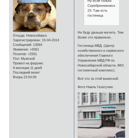
Ну если только
Серебренниковская,
23. Там есть
гостиница
Не буду дальше мучить. Тем
Откуда:
Новосибирск
более это правильно.
Зарегистрирован
: 15-04-2014
Сообщений:
13584
Гостиница МВД. (Центр
Уважение:
+9361
хозяйственного и сервисного
Позитив:
+2931
обеспечения Главного
Пол:
Мужской
Управления МВД РФ по
Провел на форуме:
Новосибирской области, ФКУ,
9 месяцев 11 дней
гостиничный комплекс).
Последний визит:
Вчера 23:54:09
Всё это за этой вывеской.
Фото Наиль Газатулин.