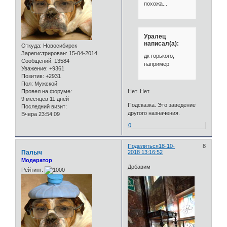
похожа...
Уралец
написал(а):
Откуда:
Новосибирск
Зарегистрирован
: 15-04-2014
дк горького,
Сообщений:
13584
например
Уважение:
+9361
Позитив:
+2931
Пол:
Мужской
Провел на форуме:
Нет. Нет.
9 месяцев 11 дней
Подсказка. Это заведение
Последний визит:
другого назначения.
Вчера 23:54:09
0
Поделиться
18-10-
8
Палыч
2018 13:16:52
Модератор
Добавим
Рейтинг: