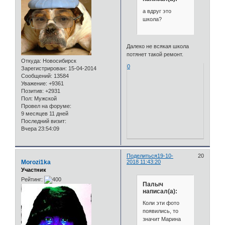
а вдруг это
школа?
Далеко не всякая школа
потянет такой ремонт.
Откуда:
Новосибирск
0
Зарегистрирован
: 15-04-2014
Сообщений:
13584
Уважение:
+9361
Позитив:
+2931
Пол:
Мужской
Провел на форуме:
9 месяцев 11 дней
Последний визит:
Вчера 23:54:09
Поделиться
19-10-
20
Morozi1ka
2018 11:43:20
Участник
Рейтинг:
Палыч
написал(а):
Коли эти фото
появились, то
значит Марина