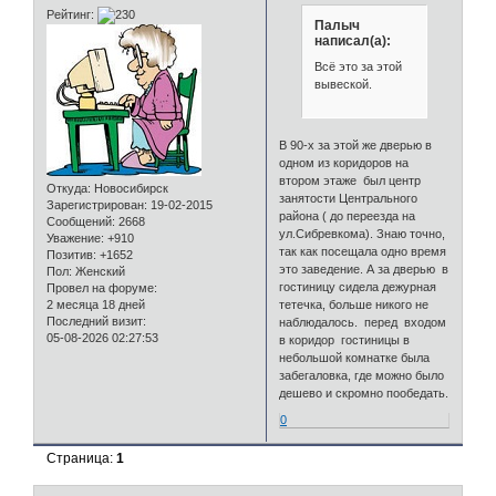
Рейтинг:
Палыч
написал(а):
Всё это за этой
вывеской.
В 90-х за этой же дверью в
одном из коридоров на
втором этаже был центр
Откуда:
Новосибирск
занятости Центрального
Зарегистрирован
: 19-02-2015
района ( до переезда на
Сообщений:
2668
ул.Сибревкома). Знаю точно,
Уважение:
+910
так как посещала одно время
Позитив:
+1652
это заведение. А за дверью в
Пол:
Женский
гостиницу сидела дежурная
Провел на форуме:
тетечка, больше никого не
2 месяца 18 дней
Последний визит:
наблюдалось. перед входом
05-08-2026 02:27:53
в коридор гостиницы в
небольшой комнатке была
забегаловка, где можно было
дешево и скромно пообедать.
0
Страница:
1