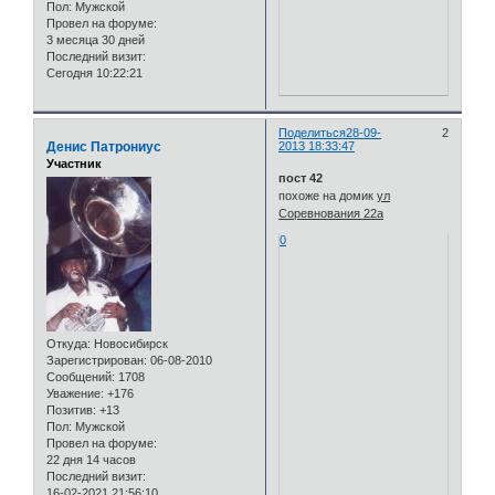
Пол:
Мужской
Провел на форуме:
3 месяца 30 дней
Последний визит:
Сегодня 10:22:21
Поделиться
28-09-
2
Денис Патрониус
2013 18:33:47
Участник
пост 42
похоже на домик
ул
Соревнования 22а
0
Откуда:
Новосибирск
Зарегистрирован
: 06-08-2010
Сообщений:
1708
Уважение:
+176
Позитив:
+13
Пол:
Мужской
Провел на форуме:
22 дня 14 часов
Последний визит:
16-02-2021 21:56:10