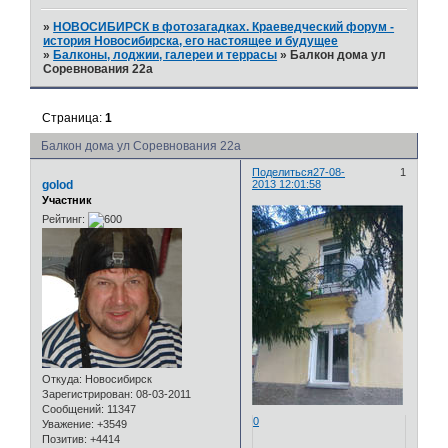
»
НОВОСИБИРСК в фотозагадках. Краеведческий форум -
история Новосибирска, его настоящее и будущее
»
Балконы, лоджии, галереи и террасы
»
Балкон дома ул
Соревнования 22а
Страница:
1
Балкон дома ул Соревнования 22а
Поделиться
27-08-
1
golod
2013 12:01:58
Участник
Рейтинг:
Откуда:
Новосибирск
Зарегистрирован
: 08-03-2011
Сообщений:
11347
0
Уважение:
+3549
Позитив:
+4414