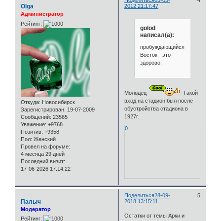
Поделиться
03-05-
4
Olga
2012 21:17:47
Администратор
Рейтинг:
golod
написал(а):
пробуждающийся
Восток - это
здорово.
Молодец
Такой
вход на стадион был после
Откуда:
Новосибирск
обустройства стадиона в
Зарегистрирован
: 19-07-2009
1927г.
Сообщений:
23565
Уважение:
+9768
0
Позитив:
+9358
Пол:
Женский
Провел на форуме:
4 месяца 29 дней
Последний визит:
17-06-2026 17:14:22
Поделиться
28-09-
5
Палыч
2018 13:15:11
Модератор
Остатки от темы Арки и
Рейтинг: