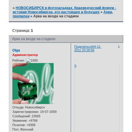
»
НОВОСИБИРСК в фотозагадках. Краеведческий форум -
история Новосибирска, его настоящее и будущее
»
Арки,
пропилеи
»
Арка на входе на стадион
Страница:
1
Арка на входе на стадион
Поделиться
04-11-
1
Olga
2011 20:28:56
Администратор
.
Рейтинг:
0
Откуда:
Новосибирск
Зарегистрирован
: 19-07-2009
Сообщений:
23565
Уважение:
+9768
Позитив:
+9358
Пол:
Женский