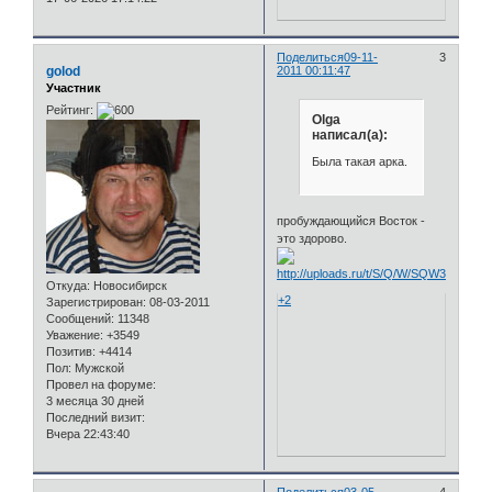
Поделиться
09-11-
3
golod
2011 00:11:47
Участник
Рейтинг:
Olga
написал(а):
Была такая арка.
пробуждающийся Восток -
это здорово.
Откуда:
Новосибирск
+2
Зарегистрирован
: 08-03-2011
Сообщений:
11348
Уважение:
+3549
Позитив:
+4414
Пол:
Мужской
Провел на форуме:
3 месяца 30 дней
Последний визит:
Вчера 22:43:40