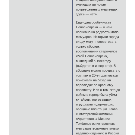
гуляющих по ночам
потревоженных мертвецах,
здесь — нет».
Еще одна особенность
Новосибирска — о нем
написано на редкость мало
мемуаров. Историки города
сходу могут посоветовать
только сборник
воспоминаний старожилов
«Мой Новосибирск»,
вышедший в 1999 году
(найдется в интернете). В
сборнике можно прочитать о
том, как в 20-е годы казахи
приезжали на базар на
верблюдах по Красному
проспекту. Или о том, что до
войны в городе была уйма
китайцев, торговавших
игрушками и державших
овощные плантации. Глава
книготорговой компании
«Аристотель» Михаил
Трифонов из интересных
мемуаров вспомнил только
недавно изданную в России