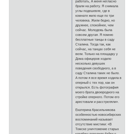
работать, А меня негласно
брали на работу. Я снимала
углы подешевле, где в
комнате жило еще по три
человека. Жили бедно, но
дружнее, спокойнее, чем
сейчас. Молодежь была
совсем другая. Я помню
бесплатные танцы в саду
Сталина. Тогда так, как
сейчас, на танцах себя не
вели. Только на площадку у
Дома офицеров ходило
несколько девушек
поведения свободного, а в
саду Сталина таких не было.
А потом я все время ходила в
оперный с тех пор, как он
открылся. Есть фотография
моего брата двоюродного на
стройке оперного. Потом его
арестовали и расстреляли».
Екатерина Красильникова
особенностью новосибирских
воспоминаний называет
отсутствие мистики: «В
Томске уничтожение старых
кладбищ породило байки о