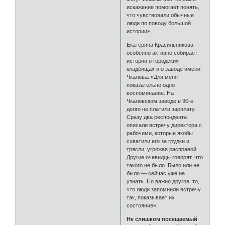
искажение помогает понять,
что чувствовали обычные
люди по поводу большой
истории».
Екатерина Красильникова
особенно активно собирает
истории о городских
кладбищах и о заводе имени
Чкалова: «Для меня
показательно одно
воспоминание. На
Чкаловском заводе в 90-е
долго не платили зарплату.
Сразу два респондента
описали встречу директора с
рабочими, которые якобы
схватили его за грудки и
трясли, угрожая расправой.
Другие очевидцы говорят, что
такого не было. Было или не
было — сейчас уже не
узнать. Но важно другое: то,
что люди запомнили встречу
так, показывает их
состояние».
Не слишком посещаемый