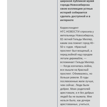
широкой публикой музей
города Новосибирска
свою коллекцию устных
историй собирается
сделать доступной и в
интернете
Корреспондент
НГС.НОВОСТИ спросила у
жительницы Новосибирска,
82-летней Гильды Миллер,
каким она помнит город 40–
50-х годов. «Красный
проспект был мощеный, а
перед войной над городом
летали дирижабли, —
вспоминает Гильда Миллер.
— Когда кончилась война,
все вышли на Красный
проспект. Обнимались, но
больше ревели. В годы
послевоенные жили лучше,
чем сейчас. Люди были
добрее. Моих родителей
арестовали, и я без добрых
людей бы не выжила. Мне
нельзя было, как дочери
арестованных, учиться,