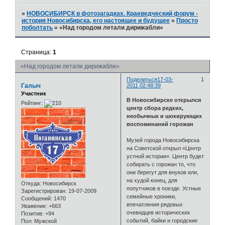
»
НОВОСИБИРСК в фотозагадках. Краеведческий форум -
история Новосибирска, его настоящее и будущее
»
Просто
поболтать
»
«Над городом летали дирижабли»
Страница:
1
«Над городом летали дирижабли»
Поделиться
17-03-
1
Галыч
2011 02:48:39
Участник
В Новосибирске открылся
Рейтинг:
центр сбора редких,
необычных и шокирующих
воспоминаний горожан
Музей города Новосибирска
на Советской открыл «Центр
устной истории». Центр будет
собирать с горожан то, что
они берегут для внуков или,
на худой конец, для
Откуда:
Новосибирск
попутчиков в поезде. Устные
Зарегистрирован
: 19-07-2009
семейные хроники,
Сообщений:
1470
впечатления рядовых
Уважение:
+663
очевидцев исторических
Позитив:
+94
событий, байки и городские
Пол:
Мужской