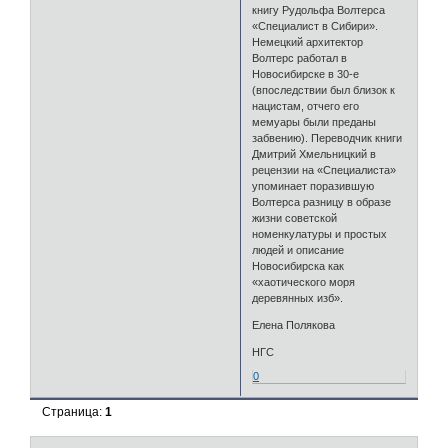
книгу Рудольфа Волтерса
«Специалист в Сибири».
Немецкий архитектор
Волтерс работал в
Новосибирске в 30-е
(впоследствии был близок к
нацистам, отчего его
мемуары были преданы
забвению). Переводчик книги
Дмитрий Хмельницкий в
рецензии на «Специалиста»
упоминает поразившую
Волтерса разницу в образе
жизни советской
номенкулатуры и простых
людей и описание
Новосибирска как
«хаотического моря
деревянных изб».
Елена Полякова
НГС
0
Страница:
1