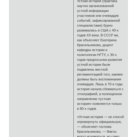
Устная история (практика
научно организованной
устной информации
участников или очевидцев
событий, зафиксированной
специалистами) бурно
развивалась в США с 40-х
годов ХХ века. В СССР же,
как объясняет Екатерина
Красильникова, доцент
кафедры истории и
политологии НГТУ, с 30-х
годов предпосылки развития
устной истории были
подавлены жесткой
регламентацией того, какими
должны быть воспоминания
очевидцев. Лишь в 70-е годы
история начала сближаться с
этнографией, а полноценное
направление «устная
история» появляется только
в 80-х годов.
«Устная история — не способ
опровергнуть официальную,
— объясняет госпожа
Красильникова. — Факты
могут искажаться, но само