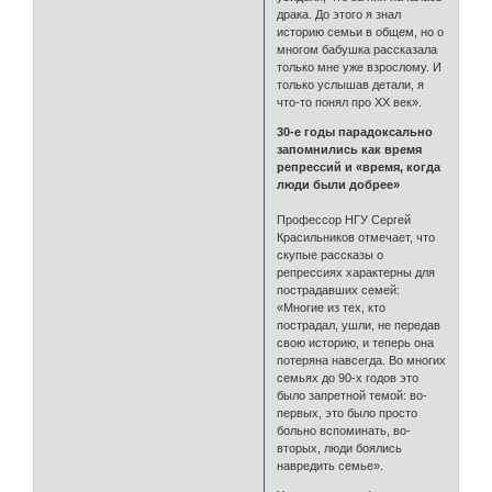
драка. До этого я знал
историю семьи в общем, но о
многом бабушка рассказала
только мне уже взрослому. И
только услышав детали, я
что-то понял про ХХ век».
30-е годы парадоксально
запомнились как время
репрессий и «время, когда
люди были добрее»
Профессор НГУ Сергей
Красильников отмечает, что
скупые рассказы о
репрессиях характерны для
пострадавших семей:
«Многие из тех, кто
пострадал, ушли, не передав
свою историю, и теперь она
потеряна навсегда. Во многих
семьях до 90-х годов это
было запретной темой: во-
первых, это было просто
больно вспоминать, во-
вторых, люди боялись
навредить семье».