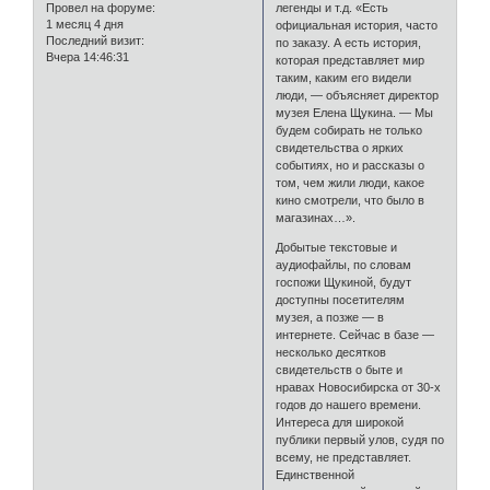
Провел на форуме:
легенды и т.д. «Есть
1 месяц 4 дня
официальная история, часто
Последний визит:
по заказу. А есть история,
Вчера 14:46:31
которая представляет мир
таким, каким его видели
люди, — объясняет директор
музея Елена Щукина. — Мы
будем собирать не только
свидетельства о ярких
событиях, но и рассказы о
том, чем жили люди, какое
кино смотрели, что было в
магазинах…».
Добытые текстовые и
аудиофайлы, по словам
госпожи Щукиной, будут
доступны посетителям
музея, а позже — в
интернете. Сейчас в базе —
несколько десятков
свидетельств о быте и
нравах Новосибирска от 30-х
годов до нашего времени.
Интереса для широкой
публики первый улов, судя по
всему, не представляет.
Единственной