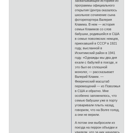
захватывающей историей из
программы официального
открытия Центра оказалось
школьное сочинение сына
фоторепортера Валерия
Кламма. В нем — история
семьи Кламмов со слов
бабушки, родившейся в США
в семье поволжских немцев,
приехавшей в СССР в 1921
году, высланной в
Искитимский район в 1941
году. «Однажды мы два дня
ехали с бабулей в поезде, и
это был ее сплошной
монолог, — рассказывает
Валерий Кламм. —
Феерический масштаб
перемещений — из Поволжья
в США и обратно. Мне
особенно запомнилось, что
семью бабушки уже в порту
уговаривали плыть назад,
говорили, что на Волге голод,
а они не верили.
А потом они выбросили из
поезда на перрон объедки и
увидели, что за них началась