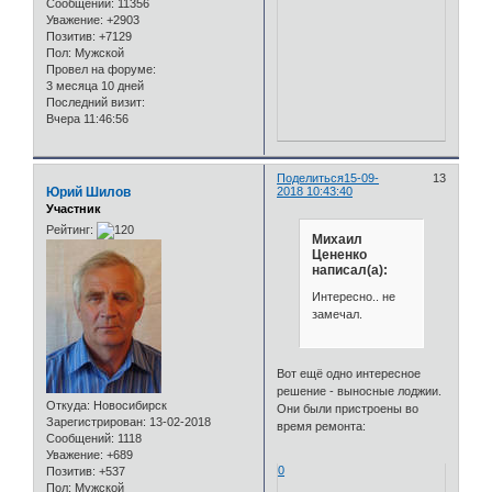
Сообщений:
11356
Уважение:
+2903
Позитив:
+7129
Пол:
Мужской
Провел на форуме:
3 месяца 10 дней
Последний визит:
Вчера 11:46:56
Поделиться
15-09-
13
Юрий Шилов
2018 10:43:40
Участник
Рейтинг:
Михаил
Цененко
написал(а):
Интересно.. не
замечал.
Вот ещё одно интересное
решение - выносные лоджии.
Откуда:
Новосибирск
Они были пристроены во
Зарегистрирован
: 13-02-2018
время ремонта:
Сообщений:
1118
Уважение:
+689
0
Позитив:
+537
Пол:
Мужской