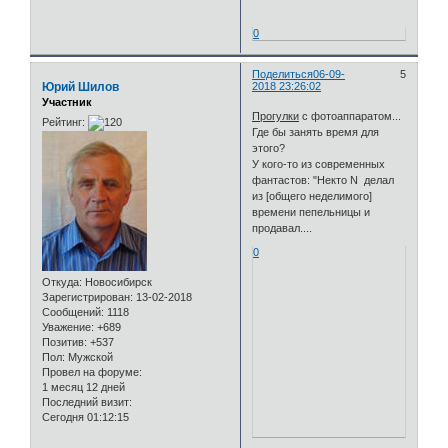
0
Поделиться
06-09-
5
Юрий Шилов
2018 23:26:02
Участник
Прогулки
с фотоаппаратом...
Рейтинг:
Где бы занять время для
этого?
У кого-то из современных
фантастов: "Некто N делал
из [общего неделимого]
времени пепельницы и
продавал....
0
Откуда:
Новосибирск
Зарегистрирован
: 13-02-2018
Сообщений:
1118
Уважение:
+689
Позитив:
+537
Пол:
Мужской
Провел на форуме:
1 месяц 12 дней
Последний визит:
Сегодня 01:12:15