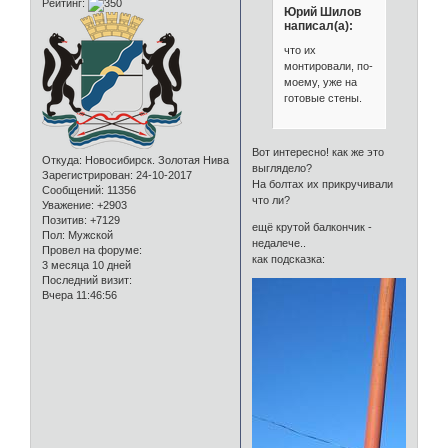
Рейтинг:
Юрий Шилов
написал(а):
что их
монтировали, по-
моему, уже на
готовые стены.
Вот интересно! как же это
Откуда:
Новосибирск. Золотая Нива
выглядело?
Зарегистрирован
: 24-10-2017
На болтах их прикручивали
Сообщений:
11356
что ли?
Уважение:
+2903
Позитив:
+7129
ещё крутой балкончик -
Пол:
Мужской
недалече..
Провел на форуме:
как подсказка:
3 месяца 10 дней
Последний визит:
Вчера 11:46:56