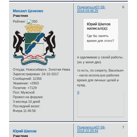
Поделиться
07-09-
6
Михаил Цененко
2018 04:46:25
Участник
Рейтинг:
Юрий Шилов
написал(а):
Где бы занять
время для этого?
я одалживаю у своей работы..
(их у меня две)
Откуда:
Новосибирск. Золотая Нива
то есть, по секрету, Васильич
Зарегистрирован
: 24-10-2017
- нагло использую рабочее
Сообщений:
11356
время для личных целей и
Уважение:
+2903
нужд..
Позитив:
+7129
Пол:
Мужской
0
Провел на форуме:
3 месяца 10 дней
Последний визит:
Вчера 11:46:56
Поделиться
07-09-
7
Юрий Шилов
2018 22:28:44
Участник