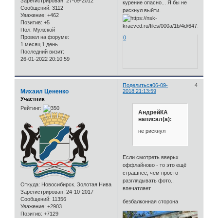
Зарегистрирован
: 27-09-2012
курение опасно... Я бы не
Сообщений:
3112
рискнул выйти.
Уважение:
+462
Позитив:
+5
Пол:
Мужской
Провел на форуме:
0
1 месяц 1 день
Последний визит:
26-01-2022 20:10:59
Поделиться
06-09-
4
Михаил Цененко
2018 21:13:59
Участник
Рейтинг:
АндрейКА
написал(а):
не рискнул
Если смотреть вверьх
оффлайново - то это ещё
страшнее, чем просто
разглядывать фото..
Откуда:
Новосибирск. Золотая Нива
впечатляет.
Зарегистрирован
: 24-10-2017
Сообщений:
11356
безбалконная сторона
Уважение:
+2903
Позитив:
+7129