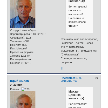
написал(а):
Вот интересно!
как же это
выглядело?
На болтах их
прикручивали
что ли?
Откуда:
Новосибирск
Зарегистрирован
: 13-02-2018
Сообщений:
1118
Специально не анализировал,
Уважение:
+689
но похоже, что так - через
Позитив:
+537
стену. Дома между
Пол:
Мужской
магазином "6-7" и стадионом
Провел на форуме:
"Сибсельмаш".
1 месяц 12 дней
Спецы, если захотят,
Последний визит:
поправят.
Сегодня 01:12:15
0
Поделиться
10-09-
10
Юрий Шилов
2018 21:07:09
Участник
Рейтинг:
Михаил
Цененко
написал(а):
Вот интересно!
как же это