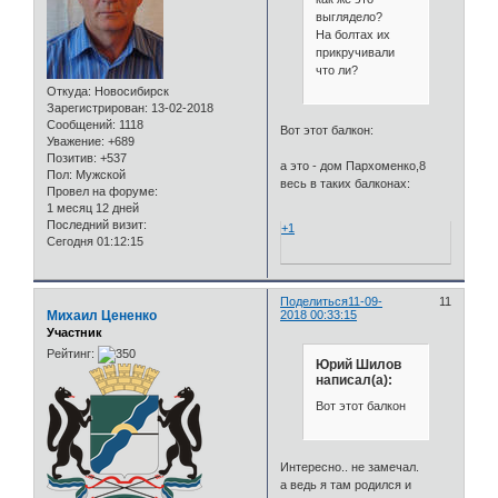
выглядело?
На болтах их
прикручивали
что ли?
Откуда:
Новосибирск
Зарегистрирован
: 13-02-2018
Сообщений:
1118
Вот этот балкон:
Уважение:
+689
Позитив:
+537
а это - дом Пархоменко,8
Пол:
Мужской
весь в таких балконах:
Провел на форуме:
1 месяц 12 дней
Последний визит:
+1
Сегодня 01:12:15
Поделиться
11-09-
11
Михаил Цененко
2018 00:33:15
Участник
Рейтинг:
Юрий Шилов
написал(а):
Вот этот балкон
Интересно.. не замечал.
а ведь я там родился и