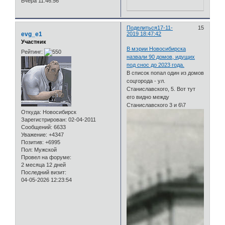
Вчера 11:46:56
Поделиться
17-11-
15
evg_e1
2019 18:47:42
Участник
В мэрии Новосибирска
Рейтинг:
назвали 90 домов, идущих
под снос до 2023 года.
В список попал один из домов
соцгорода - ул.
Станиславского, 5. Вот тут
его видно между
Станиславского 3 и 6\7
Откуда:
Новосибирск
Зарегистрирован
: 02-04-2011
Сообщений:
6633
Уважение:
+4347
Позитив:
+6995
Пол:
Мужской
Провел на форуме:
2 месяца 12 дней
Последний визит:
04-05-2026 12:23:54