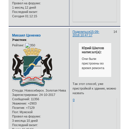
Провел на форуме:
1 месяц 12 дней
Последний визит:
Сегодня 01:12:15
Поделиться
15-09-
14
Михаил Цененко
2018 10:47:17
Участник
Рейтинг:
Юрий Шилов
написал(а):
Они были
пристроены во
время ремонта
Так этот способ, уже
пристройкой к зданию, можно
Откуда:
Новосибирск. Золотая Нива
назвать
Зарегистрирован
: 24-10-2017
Сообщений:
11356
0
Уважение:
+2903
Позитив:
+7129
Пол:
Мужской
Провел на форуме:
3 месяца 10 дней
Последний визит: