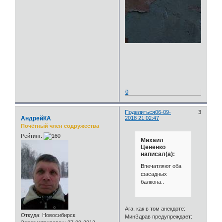
0
Поделиться
06-09-
3
АндрейКА
2018 21:02:47
Почётный член содружества
Рейтинг:
Михаил
Цененко
написал(а):
Впечатляют оба
фасадных
балкона..
Ага, как в том анекдоте:
Откуда:
Новосибирск
МинЗдрав предупреждает: