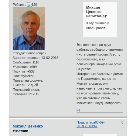
Рейтинг:
Михаил
Цененко
написал(а):
я одалживаю у
своей работ
Это понятно: при двух
работах свободного времени
Откуда:
Новосибирск
- хоть свиней корми! А вот у
Зарегистрирован
: 13-02-2018
безработного, в т.ч.
Сообщений:
1118
пенсионера, каждая минутка
Уважение:
+689
на учёте!
Позитив:
+537
Интересные балконы в домах
Пол:
Мужской
по Пархоменко, напротив
Провел на форуме:
Момента славы: они
1 месяц 12 дней
навесные, в том смысле, что
Последний визит:
их монтировали, по-моему,
Сегодня 01:12:15
уже на готовые стены.
Может кто-нибудь поправит?
+1
Поделиться
07-09-
8
Михаил Цененко
2018 23:03:47
Участник