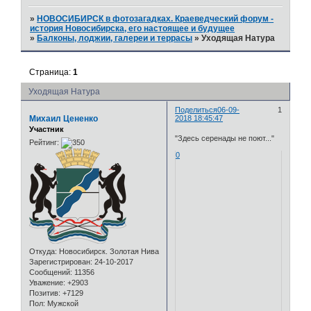
»
НОВОСИБИРСК в фотозагадках. Краеведческий форум -
история Новосибирска, его настоящее и будущее
»
Балконы, лоджии, галереи и террасы
»
Уходящая Натура
Страница:
1
Уходящая Натура
Поделиться
06-09-
1
Михаил Цененко
2018 18:45:47
Участник
"Здесь серенады не поют..."
Рейтинг:
0
Откуда:
Новосибирск. Золотая Нива
Зарегистрирован
: 24-10-2017
Сообщений:
11356
Уважение:
+2903
Позитив:
+7129
Пол:
Мужской