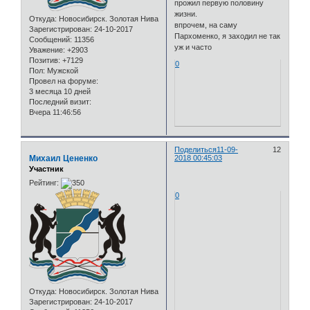
прожил первую половину
жизни.
Откуда:
Новосибирск. Золотая Нива
впрочем, на саму
Зарегистрирован
: 24-10-2017
Пархоменко, я заходил не так
Сообщений:
11356
уж и часто
Уважение:
+2903
Позитив:
+7129
0
Пол:
Мужской
Провел на форуме:
3 месяца 10 дней
Последний визит:
Вчера 11:46:56
Поделиться
11-09-
12
Михаил Цененко
2018 00:45:03
Участник
Рейтинг:
0
Откуда:
Новосибирск. Золотая Нива
Зарегистрирован
: 24-10-2017