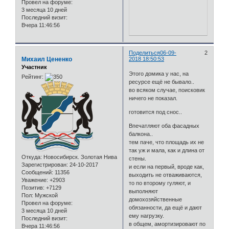
Провел на форуме:
3 месяца 10 дней
Последний визит:
Вчера 11:46:56
Поделиться
06-09-
2
Михаил Цененко
2018 18:50:53
Участник
Этого домика у нас, на
Рейтинг:
ресурсе ещё не бывало..
во всяком случае, поисковик
ничего не показал.
готовится под снос..
Впечатляют оба фасадных
балкона..
тем паче, что площадь их не
так уж и мала, как и длина от
Откуда:
Новосибирск. Золотая Нива
стены.
Зарегистрирован
: 24-10-2017
и если на первый, вроде как,
Сообщений:
11356
выходить не отваживаются,
Уважение:
+2903
то по второму гуляют, и
Позитив:
+7129
выполняют
Пол:
Мужской
домохозяйственные
Провел на форуме:
обязанности, да ещё и дают
3 месяца 10 дней
ему нагрузку.
Последний визит:
в общем, амортизировают по
Вчера 11:46:56