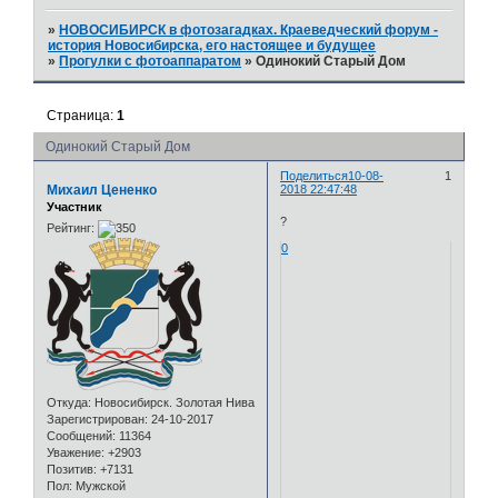
»
НОВОСИБИРСК в фотозагадках. Краеведческий форум -
история Новосибирска, его настоящее и будущее
»
Прогулки с фотоаппаратом
»
Одинокий Старый Дом
Страница:
1
Одинокий Старый Дом
Поделиться
10-08-
1
Михаил Цененко
2018 22:47:48
Участник
?
Рейтинг:
0
Откуда:
Новосибирск. Золотая Нива
Зарегистрирован
: 24-10-2017
Сообщений:
11364
Уважение:
+2903
Позитив:
+7131
Пол:
Мужской