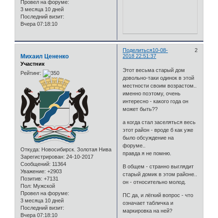
Провел на форуме:
3 месяца 10 дней
Последний визит:
Вчера 07:18:10
Поделиться
10-08-
2
Михаил Цененко
2018 22:51:37
Участник
Этот весьма старый дом
Рейтинг:
довольно-таки одинок в этой
местности своим возрастом..
именно поэтому, очень
интересно - какого года он
может быть??
а когда стал заселяться весь
этот район - вроде б как уже
было обсуждение на
форуме..
Откуда:
Новосибирск. Золотая Нива
правда я не помню.
Зарегистрирован
: 24-10-2017
Сообщений:
11364
В общем - странно выглядит
Уважение:
+2903
старый домик в этом районе..
Позитив:
+7131
он - относительно молод.
Пол:
Мужской
Провел на форуме:
ПС да, и лёгкий вопрос - что
3 месяца 10 дней
означает табличка и
Последний визит:
маркировка на ней?
Вчера 07:18:10