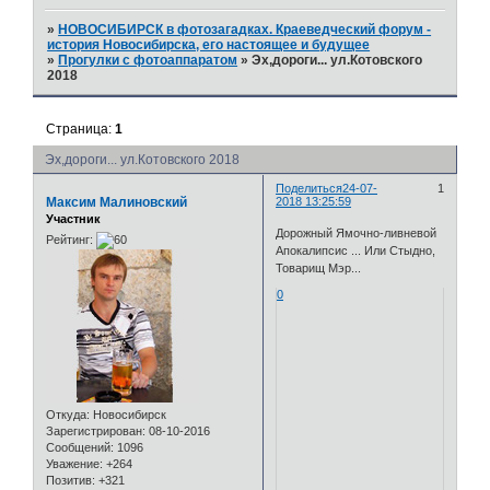
»
НОВОСИБИРСК в фотозагадках. Краеведческий форум -
история Новосибирска, его настоящее и будущее
»
Прогулки с фотоаппаратом
»
Эх,дороги... ул.Котовского
2018
Страница:
1
Эх,дороги... ул.Котовского 2018
Поделиться
24-07-
1
Максим Малиновский
2018 13:25:59
Участник
Дорожный Ямочно-ливневой
Рейтинг:
Апокалипсис ... Или Стыдно,
Товарищ Мэр...
0
Откуда:
Новосибирск
Зарегистрирован
: 08-10-2016
Сообщений:
1096
Уважение:
+264
Позитив:
+321