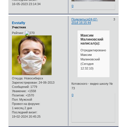
16-05-2023 23:14:34
0
Поделиться
24-07-
3
Evstafiy
2018 16:15:44
Участник
Рейтинг:
Максим
Малиновский
написал(а):
Отредактировано
Максим
Малиновский
(Сегодня
12:32:10)
Откуда:
Новосибирск
Зарегистрирован
: 24-06-2013
Котовского - видно школу №
Сообщений:
1779
73
Уважение:
+1558
0
Позитив:
+1570
Пол:
Мужской
Провел на форуме:
1 месяц 2 дня
Последний визит:
19-02-2024 20:45:25