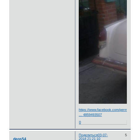
https://www.facebook.com/permalink.ph
… 4859493507
0
Поделиться
03-07-
5
deos54
2018 21:21:10