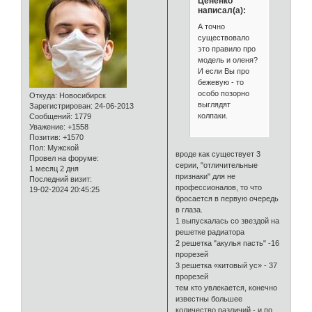
Цененко
написал(а):
А точно
существовало
это правило про
модель и оленя?
И если Вы про
бежевую - то
особо позорно
Откуда:
Новосибирск
выглядят
Зарегистрирован
: 24-06-2013
колпаки.
Сообщений:
1779
Уважение:
+1558
Позитив:
+1570
Пол:
Мужской
вроде как существует 3
Провел на форуме:
серии, "отличительные
1 месяц 2 дня
признаки" для не
Последний визит:
профессионалов, то что
19-02-2024 20:45:25
бросается в первую очередь
в глаза.
1 выпускалась со звездой на
решетке радиатора
2 решетка "акулья пасть" -16
прорезей
3 решетка «китовый ус» - 37
прорезей
тем кто увлекается, конечно
известны большее
количество различий - и по