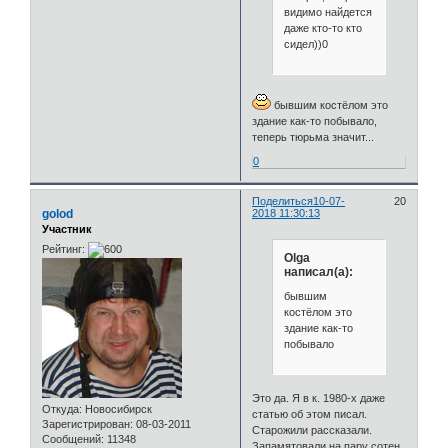
видимо найдется
даже кто-то кто
сидел))0
бывшим костёлом это
здание как-то побывало,
теперь тюрьма значит...
0
Поделиться
10-07-
20
golod
2018 11:30:13
Участник
Рейтинг:
Olga
написал(а):
бывшим
костёлом это
здание как-то
побывало
Это да. Я в к. 1980-х даже
Откуда:
Новосибирск
статью об этом писал.
Зарегистрирован
: 08-03-2011
Старожили рассказали.
Сообщений:
11348
Запамятовали на пару сотен