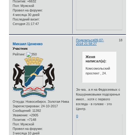
Позитив:
+6632
Пол:
Мужской
Провел на форуме:
4 месяца 30 дней
Последний визит:
Сегодня 21:17:47
Поделиться
09-07-
18
Михаил Цененко
2018 21:58:27
Участник
Рейтинг:
Женя
написал(а):
Комсомольский
проспект , 24.
Эх-ма.. а я на Федосеевых с
Кошурниковыми подозренья
имел... хотя с первого
Откуда:
Новосибирск. Золотая Нива
взгляда - в голове - это
Зарегистрирован
: 24-10-2017
Центр.
Сообщений:
11392
Уважение:
+2905
0
Позитив:
+7148
Пол:
Мужской
Провел на форуме:
3 месяца 10 дней