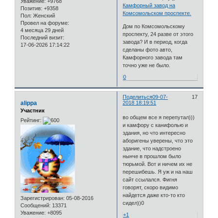
Уважение:
+9768
Камфорный завод на
Позитив:
+9358
Комсомольском проспекте.
Пол:
Женский
Провел на форуме:
Дом по Комсомольскому
4 месяца 29 дней
проспекту, 24 разве от этого
Последний визит:
завода? И в период, когда
17-06-2026 17:14:22
сделаны фото авто,
Камфорного завода там
точно уже не было.
0
Поделиться
09-07-
17
alippa
2018 18:19:51
Участник
во общем все я перепутал)))
Рейтинг:
и камфору с канифолью и
здания, но что интересно
аборигены уверены, что это
здание, что надстроено
нынче в прошлом было
тюрьмой. Вот и ничем их не
перешибешь. Я уж и на наш
сайт ссылался. Фигня
говорят, скоро видимо
найдется даже кто-то кто
Зарегистрирован
: 05-08-2016
сидел))0
Сообщений:
13371
Уважение:
+8095
+1