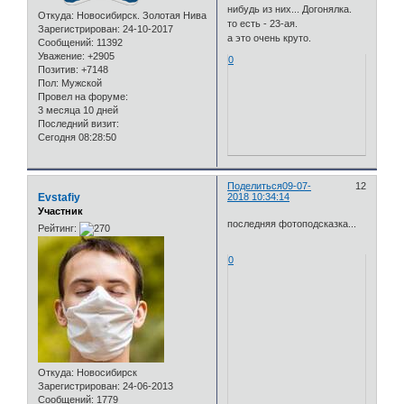
нибудь из них... Догонялка.
Откуда:
Новосибирск. Золотая Нива
то есть - 23-ая.
Зарегистрирован
: 24-10-2017
а это очень круто.
Сообщений:
11392
Уважение:
+2905
0
Позитив:
+7148
Пол:
Мужской
Провел на форуме:
3 месяца 10 дней
Последний визит:
Сегодня 08:28:50
Поделиться
09-07-
12
Evstafiy
2018 10:34:14
Участник
последняя фотоподсказка...
Рейтинг:
0
Откуда:
Новосибирск
Зарегистрирован
: 24-06-2013
Сообщений:
1779