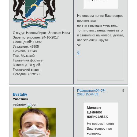
Не совсем понял Ваш вопрос
про колпаки..
но это выглядит ужастно...
тот, кто восстанавливал авто
Откуда:
Новосибирск. Золотая Нива
и ставил их на колёса, думал,
Зарегистрирован
: 24-10-2017
что это очень круто.
Сообщений:
11392
эх
Уважение:
+2905
Позитив:
+7148
0
Пол:
Мужской
Провел на форуме:
3 месяца 10 дней
Последний визит:
Сегодня 08:28:50
Поделиться
04-07-
9
Evstafiy
2018 15:44:33
Участник
Рейтинг:
Михаил
Цененко
написал(а):
Не совсем понял
Ваш вопрос про
колпаки..