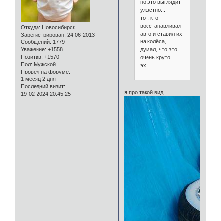
но это выглядит
ужастно...
тот, кто
восстанавливал
Откуда:
Новосибирск
авто и ставил их
Зарегистрирован
: 24-06-2013
на колёса,
Сообщений:
1779
думал, что это
Уважение:
+1558
Позитив:
+1570
очень круто.
Пол:
Мужской
эх
Провел на форуме:
1 месяц 2 дня
Последний визит:
я про такой вид
19-02-2024 20:45:25