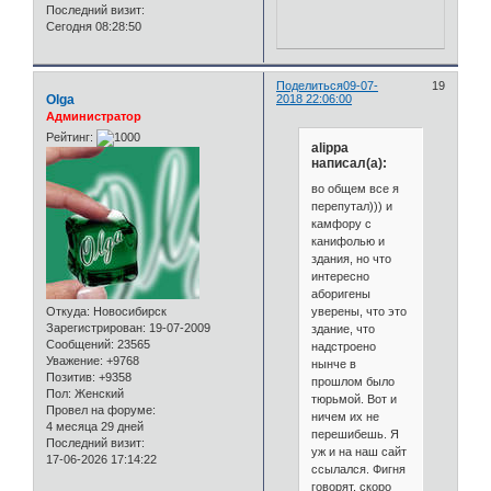
Последний визит:
Сегодня 08:28:50
Поделиться
09-07-
19
Olga
2018 22:06:00
Администратор
Рейтинг:
alippa
написал(а):
во общем все я
перепутал))) и
камфору с
канифолью и
здания, но что
интересно
аборигены
уверены, что это
Откуда:
Новосибирск
Зарегистрирован
: 19-07-2009
здание, что
Сообщений:
23565
надстроено
Уважение:
+9768
нынче в
Позитив:
+9358
прошлом было
Пол:
Женский
тюрьмой. Вот и
Провел на форуме:
ничем их не
4 месяца 29 дней
перешибешь. Я
Последний визит:
уж и на наш сайт
17-06-2026 17:14:22
ссылался. Фигня
говорят, скоро