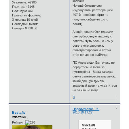
колпаки.
Уважение:
+2905
Но ещё больше они
Позитив:
+7148
изуродовали реставрацией
Пол:
Мужской
407-й - вообще чёрти чо
Провел на форуме:
получилось(где-то фото
3 месяца 10 дней
Последний визит:
лежит)
Сегодня 08:28:50
А ещё - они из Оки сделали
снегоуборочную машину с
лопатой чуть больше чем у
советского дворника.
фотографировал, а потом
стёр нечаянно файлики.
ПС Александр, Вы только не
сердитесь на меня за
пустотрёпы - Ваша загадка
очень заинтересовала меня..
какой день уж думаю.
знакомый двор - а ухватиться
ни за что не могу.
0
Поделиться
04-07-
7
Evstafiy
2018 10:17:27
Участник
Рейтинг:
Михаил