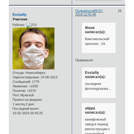
Поделиться
09-07-
15
Evstafiy
2018 12:41:46
Участник
Рейтинг:
Женя
написал(а):
Комсомольский
проспект , 24.
Правильно!
Evstafiy
Откуда:
Новосибирск
написал(а):
Зарегистрирован
: 24-06-2013
Сообщений:
1779
последняя
Уважение:
+1558
фотоподсказка...
Позитив:
+1570
Пол:
Мужской
Провел на форуме:
1 месяц 2 дня
alippa
Последний визит:
написал(а):
19-02-2024 20:45:25
канифольный
завод в период
реконструкции с
надстройкой