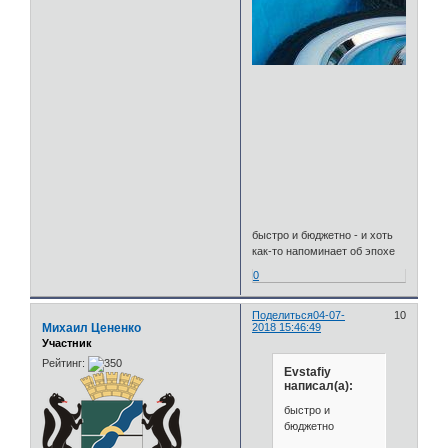
быстро и бюджетно - и хоть
как-то напоминает об эпохе
0
Поделиться
04-07-
10
Михаил Цененко
2018 15:46:49
Участник
Рейтинг:
Evstafiy
написал(а):
быстро и
бюджетно