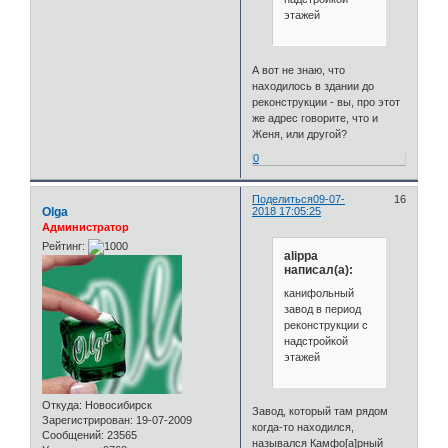
этажей
А вот не знаю, что
находилось в здании до
реконструкции - вы, про этот
же адрес говорите, что и
Женя, или другой?
0
Поделиться
09-07-
16
Olga
2018 17:05:25
Администратор
Рейтинг:
alippa
написал(а):
канифольный
завод в период
реконструкции с
надстройкой
этажей
Откуда:
Новосибирск
Завод, который там рядом
Зарегистрирован
: 19-07-2009
когда-то находился,
Сообщений:
23565
назывался Камфо[а]рный