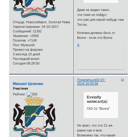
Даже не видел таких..
эти тоже не пойдут.
это уже для какой-нибудь там
Откуда:
Новосибирск. Золотая Нива
Теслы.
Зарегистрирован
: 24-10-2017
Сообщений:
11392
Колпаки должны быть от
Уважение:
+2905
Волги - если это Волга
Позитив:
+7148
Пол:
Мужской
0
Провел на форуме:
3 месяца 10 дней
Последний визит:
Сегодня 08:28:50
Поделиться
04-07-
11
Михаил Цененко
2018 16:50:56
Участник
Рейтинг:
Evstafiy
написал(а):
ГАЗ-21 "Волга"
Не факт, что это 21-ая..
равно как и моя.
Возможно так, что какая-