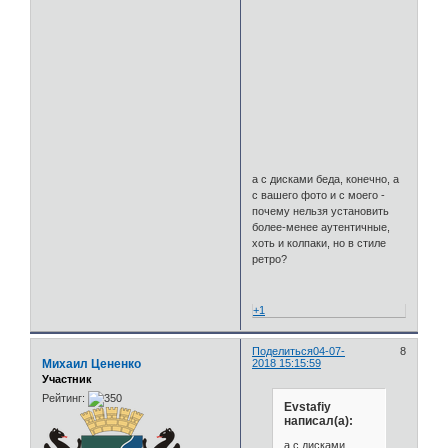
а с дисками беда, конечно, а
с вашего фото и с моего -
почему нельзя установить
более-менее аутентичные,
хоть и колпаки, но в стиле
ретро?
+1
Поделиться
04-07-
8
Михаил Цененко
2018 15:15:59
Участник
Рейтинг:
Evstafiy
написал(а):
а с дисками