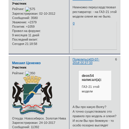
Участник
Немножко переусердствовал
Рейтинг:
реставратор: - на ГАЗ-21 этой
Зарегистрирован
: 02-10-2012
модели оленя же не было.
Сообщений:
3580
Уважение:
+2379
0
Позитив:
+1059
Провел на форуме:
9 месяцев 11 дней
Последний визит:
Сегодня 21:18:58
Поделиться
03-07-
6
Михаил Цененко
2018 22:27:33
Участник
Рейтинг:
deos54
написал(а):
ГАЗ-21 этой
модели
А Вы про какую Волгу?
А точно существовало это
правило про модель и оленя?
Откуда:
Новосибирск. Золотая Нива
И если Вы про бежевую - то
Зарегистрирован
: 24-10-2017
особо позорно выглядят
Сообщений:
11392