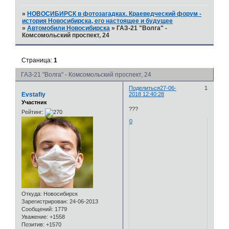
»
НОВОСИБИРСК в фотозагадках. Краеведческий форум -
история Новосибирска, его настоящее и будущее
»
Автомобили Новосибирска
»
ГАЗ-21 "Волга" -
Комсомольский проспект, 24
Страница:
1
ГАЗ-21 "Волга" - Комсомольский проспект, 24
Поделиться
27-06-
1
Evstafiy
2018 12:40:28
Участник
???
Рейтинг:
0
Откуда:
Новосибирск
Зарегистрирован
: 24-06-2013
Сообщений:
1779
Уважение:
+1558
Позитив:
+1570