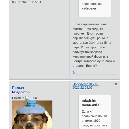
06-07-2026 10:55:51
перенесли на
набережн
Если я правильно понял
снимок 1979 года, то
проспект Димитрова
обрывался чуть раньше
места, где был тогда Луна-
парк. И там просто был
полупустой квартал
неправильной формы, в
центре которого Луна-парк и
ставили. Верно?
0
Поделиться
05-10-
28
Палыч
2022 22:08:07
Модератор
Рейтинг:
mladshij
написал(а):
Если я
правильно понял
снимок 1979
года, то проспект