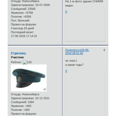
Откуда:
Новосибирск
На 1-м фото здание СНИИМ
Зарегистрирован
: 19-07-2009
видно
Сообщений:
23565
0
Уважение:
+9768
Позитив:
+9358
Пол:
Женский
Провел на форуме:
4 месяца 29 дней
Последний визит:
17-06-2026 17:14:22
Поделиться
18-06-
6
Стрелокъ
2018 08:51:55
Участник
не знал:)
Рейтинг:
а какие годы?
0
Откуда:
Новосибирск
Зарегистрирован
: 10-12-2011
Сообщений:
1584
Уважение:
+665
Позитив:
+400
Провел на форуме: