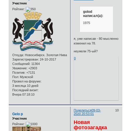
Участник
Рейтинг:
golod
написал(а):
1975
я, уже написав - 80 мысленно
изменил на 78.
неужели 75-ый?
Откуда:
Новосибирск. Золотая Нива
0
Зарегистрирован
: 24-10-2017
Сообщений:
11364
Уважение:
+2903
Позитив:
+7131
Пол:
Мужской
Провел на форуме:
3 месяца 10 дней
Последний визит:
Вчера 07:18:10
Поделиться
09-03-
10
Gelo p
2020 20:53:01
Участник
Новая
Рейтинг:
фотозагадка