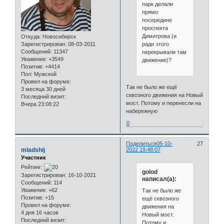
парк делали
прямо
посередине
проспекта
Димитрова (и
Откуда:
Новосибирск
ради этого
Зарегистрирован
: 08-03-2011
Сообщений:
11347
перекрывали там
Уважение:
+3549
движение)?
Позитив:
+4414
Пол:
Мужской
Провел на форуме:
Так не было же ещё
3 месяца 30 дней
сквозного движения на Новый
Последний визит:
мост. Потому и перенесли на
Вчера 23:08:22
набережную
0
Поделиться
05-10-
27
mladshij
2022 19:48:07
Участник
Рейтинг:
golod
Зарегистрирован
: 16-10-2021
написал(а):
Сообщений:
114
Уважение:
+62
Так не было же
Позитив:
+15
ещё сквозного
Провел на форуме:
движения на
4 дня 16 часов
Новый мост.
Последний визит:
Потому и