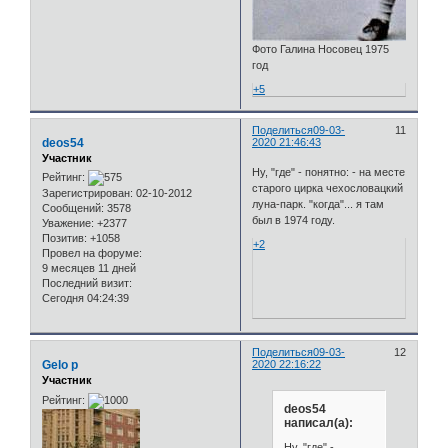
Фото Галина Носовец 1975
год
+5
Поделиться
09-03-
11
deos54
2020 21:46:43
Участник
Ну, "где" - понятно: - на месте
Рейтинг:
старого цирка чехословацкий
Зарегистрирован
: 02-10-2012
луна-парк. "когда"... я там
Сообщений:
3578
был в 1974 году.
Уважение:
+2377
Позитив:
+1058
+2
Провел на форуме:
9 месяцев 11 дней
Последний визит:
Сегодня 04:24:39
Поделиться
09-03-
12
Gelo p
2020 22:16:22
Участник
Рейтинг:
deos54
написал(а):
Ну, "где" -