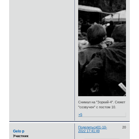
Снимал на "Зоркий-4". Сюжет
"созвучен" с постом 10.
+5
Поделиться
01-10-
20
Gelo p
2022 17:41:49
Участник