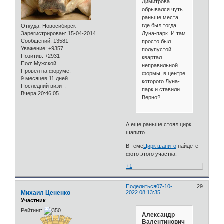
Димитрова
обрывался чуть
раньше места,
где был тогда
Откуда:
Новосибирск
Луна-парк. И там
Зарегистрирован
: 15-04-2014
Сообщений:
13581
просто был
Уважение:
+9357
полупустой
Позитив:
+2931
квартал
Пол:
Мужской
неправильной
Провел на форуме:
формы, в центре
9 месяцев 11 дней
которого Луна-
Последний визит:
парк и ставили.
Вчера 20:46:05
Верно?
А еще раньше стоял цирк
шапито.
В теме
Цирк шапито
найдете
фото этого участка.
+1
Поделиться
07-10-
29
Михаил Цененко
2022 08:13:35
Участник
Рейтинг:
Александр
Валентинович