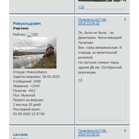
+10
Поделиться
17-06-
3
Ромуальдович
2018 22:04:32
Участник
Эх, была не была... пр.
Рейтинг:
Димитрова. Чехословацкий
Лунапарк.
Вон, горка американская. И
очередь за жевательной
резинкой.
На третьем снимке торец
здания ДК им. Октябрьской
Откуда:
Новосибирск
революции.
Зарегистрирован
: 28-05-2015
+3
Сообщений:
2448
Уважение:
+1434
Позитив:
+812
Пол:
Мужской
Провел на форуме:
2 месяца 26 дней
Последний визит:
03-08-2026 13:37:00
Поделиться
17-06-
4
carcano
2018 22:28:22