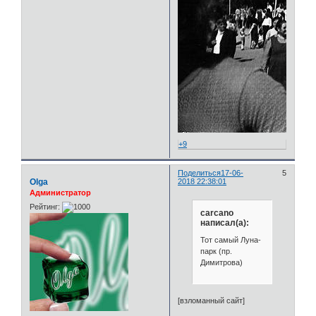
+9
Поделиться
17-06-
5
Olga
2018 22:38:01
Администратор
Рейтинг:
carcano
написал(а):
Тот самый Луна-
парк (пр.
Димитрова)
[взломанный сайт]