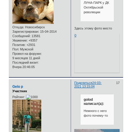
ЛУНА-ПАРК у ДК
Октябрьской
революции
Откуда:
Новосибирск
Здесь этому фото место
Зарегистрирован
: 15-04-2014
0
Сообщений:
13581
Уважение:
+9357
Позитив:
+2931
Пол:
Мужской
Провел на форуме:
9 месяцев 11 дней
Последний визит:
Вчера 20:46:05
Поделиться
24-03-
17
Gelo p
2021 13:15:04
Участник
Рейтинг:
golod
написал(а):
Немного с него
фото почему-то