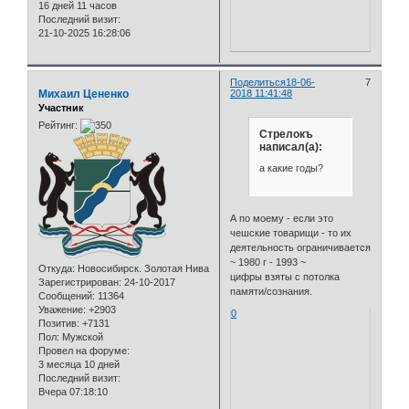
16 дней 11 часов
Последний визит:
21-10-2025 16:28:06
Поделиться
18-06-
7
Михаил Цененко
2018 11:41:48
Участник
Рейтинг:
Стрелокъ
написал(а):
а какие годы?
А по моему - если это
чешские товарищи - то их
деятельность ограничивается
~ 1980 г - 1993 ~
Откуда:
Новосибирск. Золотая Нива
цифры взяты с потолка
Зарегистрирован
: 24-10-2017
памяти/сознания.
Сообщений:
11364
Уважение:
+2903
0
Позитив:
+7131
Пол:
Мужской
Провел на форуме:
3 месяца 10 дней
Последний визит:
Вчера 07:18:10