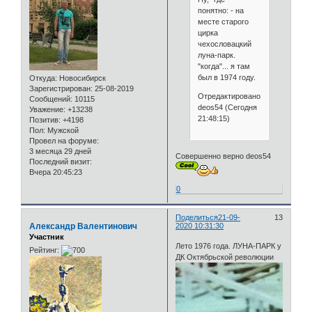
понятно: - на
месте старого
цирка
чехословацкий
луна-парк.
"когда"... я там
был в 1974 году.
Откуда:
Новосибирск
Зарегистрирован
: 25-08-2019
Отредактировано
Сообщений:
10115
deos54 (Сегодня
Уважение:
+13238
21:48:15)
Позитив:
+4198
Пол:
Мужской
Провел на форуме:
3 месяца 29 дней
Совершенно верно deos54
Последний визит:
Вчера 20:45:23
0
Поделиться
21-09-
13
Александр Валентинович
2020 10:31:30
Участник
Лето 1976 года. ЛУНА-ПАРК у
Рейтинг:
ДК Октябрьской революции