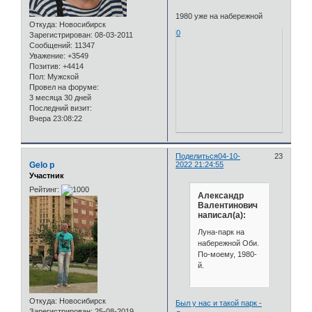
1980 уже на набережной
Откуда:
Новосибирск
0
Зарегистрирован
: 08-03-2011
Сообщений:
11347
Уважение:
+3549
Позитив:
+4414
Пол:
Мужской
Провел на форуме:
3 месяца 30 дней
Последний визит:
Вчера 23:08:22
Поделиться
04-10-
23
Gelo p
2022 21:24:55
Участник
Рейтинг:
Александр
Валентинович
написал(а):
Луна-парк на
набережной Оби.
По-моему, 1980-
й.
Откуда:
Новосибирск
Был у нас и такой парк -
Зарегистрирован
: 25-08-2019