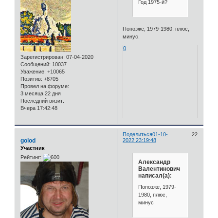
Год 1975-й?
Попозже, 1979-1980, плюс,
минус.
0
Зарегистрирован
: 07-04-2020
Сообщений:
10037
Уважение:
+10065
Позитив:
+8705
Провел на форуме:
3 месяца 22 дня
Последний визит:
Вчера 17:42:48
Поделиться
01-10-
22
golod
2022 23:19:48
Участник
Рейтинг:
Александр
Валентинович
написал(а):
Попозже, 1979-
1980, плюс,
минус