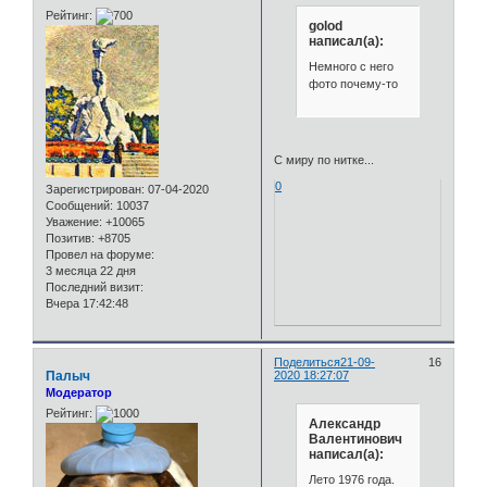
Рейтинг:
golod
написал(а):
Немного с него
фото почему-то
С миру по нитке...
0
Зарегистрирован
: 07-04-2020
Сообщений:
10037
Уважение:
+10065
Позитив:
+8705
Провел на форуме:
3 месяца 22 дня
Последний визит:
Вчера 17:42:48
Поделиться
21-09-
16
Палыч
2020 18:27:07
Модератор
Рейтинг:
Александр
Валентинович
написал(а):
Лето 1976 года.