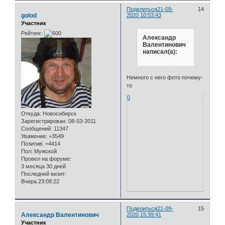
Поделиться
21-09-
14
golod
2020 10:53:43
Участник
Рейтинг:
Александр
Валентинович
написал(а):
Немного с него фото почему-
то
0
Откуда:
Новосибирск
Зарегистрирован
: 08-03-2011
Сообщений:
11347
Уважение:
+3549
Позитив:
+4414
Пол:
Мужской
Провел на форуме:
3 месяца 30 дней
Последний визит:
Вчера 23:08:22
Поделиться
21-09-
15
Александр Валентинович
2020 15:39:41
Участник