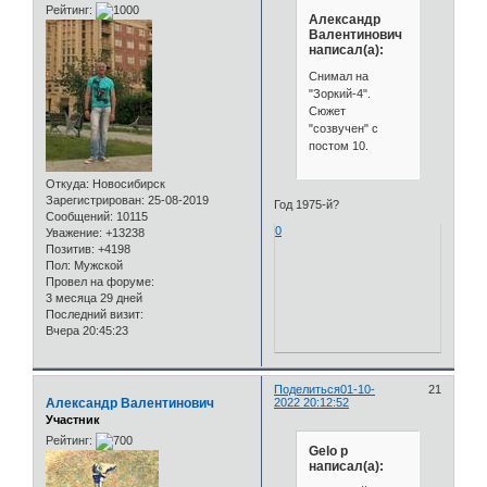
Рейтинг:
Александр
Валентинович
написал(а):
Снимал на
"Зоркий-4".
Сюжет
"созвучен" с
постом 10.
Откуда:
Новосибирск
Зарегистрирован
: 25-08-2019
Год 1975-й?
Сообщений:
10115
0
Уважение:
+13238
Позитив:
+4198
Пол:
Мужской
Провел на форуме:
3 месяца 29 дней
Последний визит:
Вчера 20:45:23
Поделиться
01-10-
21
Александр Валентинович
2022 20:12:52
Участник
Рейтинг:
Gelo p
написал(а):