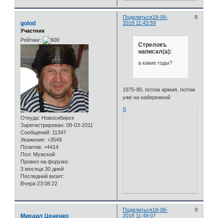
Поделиться
18-06-
8
golod
2018 11:43:59
Участник
Рейтинг:
Стрелокъ
написал(а):
а какие годы?
1975-80. потом армия, потом
уже на набережной
0
Откуда:
Новосибирск
Зарегистрирован
: 08-03-2011
Сообщений:
11347
Уважение:
+3549
Позитив:
+4414
Пол:
Мужской
Провел на форуме:
3 месяца 30 дней
Последний визит:
Вчера 23:08:22
Поделиться
18-06-
9
Михаил Цененко
2018 11:49:07