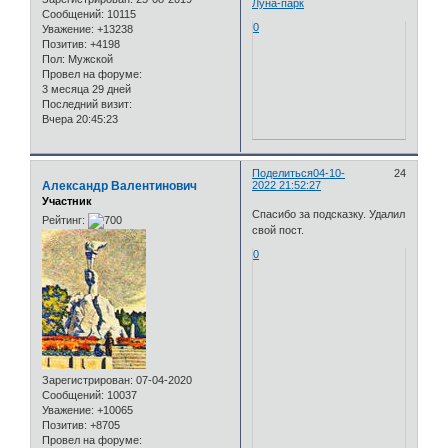
Луна-парк
Сообщений:
10115
0
Уважение:
+13238
Позитив:
+4198
Пол:
Мужской
Провел на форуме:
3 месяца 29 дней
Последний визит:
Вчера 20:45:23
Поделиться
04-10-
24
Александр Валентинович
2022 21:52:27
Участник
Спасибо за подсказку. Удалил
Рейтинг:
свой пост.
0
Зарегистрирован
: 07-04-2020
Сообщений:
10037
Уважение:
+10065
Позитив:
+8705
Провел на форуме: