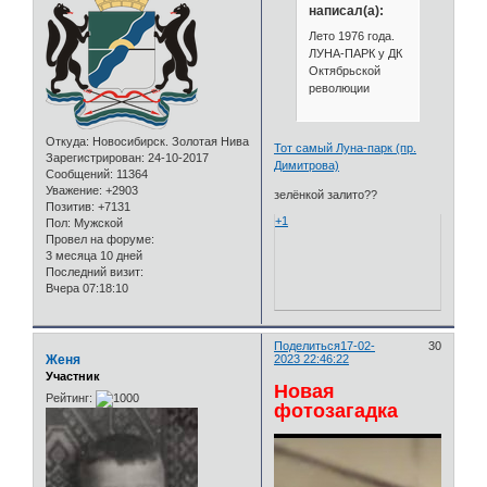
написал(а):
Лето 1976 года.
ЛУНА-ПАРК у ДК
Октябрьской
революции
Откуда:
Новосибирск. Золотая Нива
Тот самый Луна-парк (пр.
Зарегистрирован
: 24-10-2017
Димитрова)
Сообщений:
11364
Уважение:
+2903
зелёнкой залито??
Позитив:
+7131
+1
Пол:
Мужской
Провел на форуме:
3 месяца 10 дней
Последний визит:
Вчера 07:18:10
Поделиться
17-02-
30
Женя
2023 22:46:22
Участник
Новая
Рейтинг:
фотозагадка