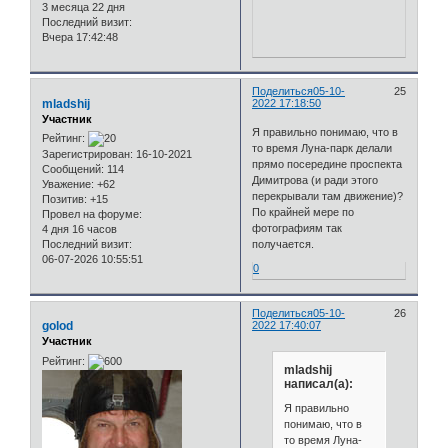
3 месяца 22 дня
Последний визит:
Вчера 17:42:48
Поделиться
05-10-
25
mladshij
2022 17:18:50
Участник
Я правильно понимаю, что в
Рейтинг:
то время Луна-парк делали
Зарегистрирован
: 16-10-2021
прямо посередине проспекта
Сообщений:
114
Димитрова (и ради этого
Уважение:
+62
перекрывали там движение)?
Позитив:
+15
По крайней мере по
Провел на форуме:
фотографиям так
4 дня 16 часов
Последний визит:
получается.
06-07-2026 10:55:51
0
Поделиться
05-10-
26
golod
2022 17:40:07
Участник
Рейтинг:
mladshij
написал(а):
Я правильно
понимаю, что в
то время Луна-