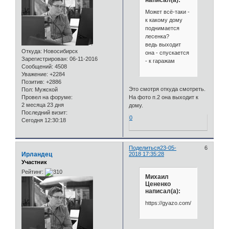
Может всё-таки -
к какому дому
поднимается
лесенка?
ведь выходит
Откуда:
Новосибирск
она - спускается
Зарегистрирован
: 06-11-2016
- к гаражам
Сообщений:
4508
Уважение:
+2284
Позитив:
+2886
Это смотря откуда смотреть.
Пол:
Мужской
На фото п.2 она выходит к
Провел на форуме:
2 месяца 23 дня
дому.
Последний визит:
0
Сегодня 12:30:18
Поделиться
23-05-
6
Ирландец
2018 17:35:28
Участник
Рейтинг:
Михаил
Цененко
написал(а):
https://gyazo.com/76acd014acb