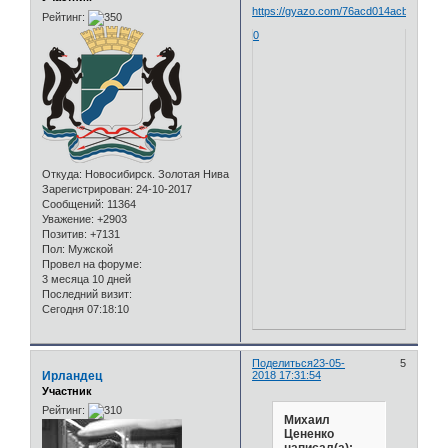
https://gyazo.com/76acd014acbdf1e6a
Рейтинг:
0
Откуда:
Новосибирск. Золотая Нива
Зарегистрирован
: 24-10-2017
Сообщений:
11364
Уважение:
+2903
Позитив:
+7131
Пол:
Мужской
Провел на форуме:
3 месяца 10 дней
Последний визит:
Сегодня 07:18:10
Поделиться
23-05-
5
Ирландец
2018 17:31:54
Участник
Рейтинг:
Михаил
Цененко
написал(а):