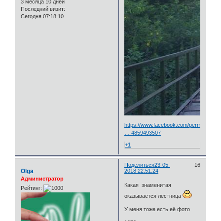
3 месяца 10 дней
Последний визит:
Сегодня 07:18:10
https://www.facebook.com/permalink.ph
… 4859493507
+1
Поделиться
23-05-
16
Olga
2018 22:51:24
Администратор
Какая знаменитая
Рейтинг:
оказывается лестница
У меня тоже есть её фото