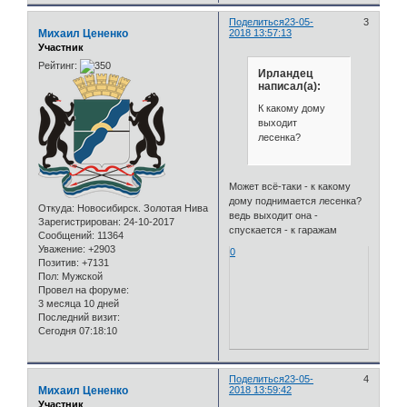
Поделиться
23-05-
3
Михаил Цененко
2018 13:57:13
Участник
Рейтинг:
Ирландец
написал(а):
К какому дому
выходит
лесенка?
Может всё-таки - к какому
дому поднимается лесенка?
Откуда:
Новосибирск. Золотая Нива
ведь выходит она -
Зарегистрирован
: 24-10-2017
спускается - к гаражам
Сообщений:
11364
Уважение:
+2903
0
Позитив:
+7131
Пол:
Мужской
Провел на форуме:
3 месяца 10 дней
Последний визит:
Сегодня 07:18:10
Поделиться
23-05-
4
Михаил Цененко
2018 13:59:42
Участник