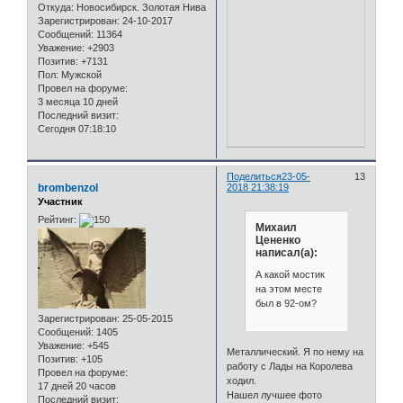
Откуда:
Новосибирск. Золотая Нива
Зарегистрирован
: 24-10-2017
Сообщений:
11364
Уважение:
+2903
Позитив:
+7131
Пол:
Мужской
Провел на форуме:
3 месяца 10 дней
Последний визит:
Сегодня 07:18:10
Поделиться
23-05-
13
brombenzol
2018 21:38:19
Участник
Рейтинг:
Михаил
Цененко
написал(а):
А какой мостик
на этом месте
был в 92-ом?
Зарегистрирован
: 25-05-2015
Сообщений:
1405
Уважение:
+545
Металлический. Я по нему на
Позитив:
+105
работу с Лады на Королева
Провел на форуме:
ходил.
17 дней 20 часов
Нашел лучшее фото
Последний визит: