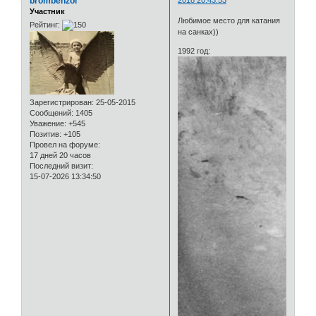
brombenzol
Участник
Любимое место для катания
Рейтинг:
на санках))
1992 год:
Зарегистрирован
: 25-05-2015
Сообщений:
1405
Уважение:
+545
Позитив:
+105
Провел на форуме:
17 дней 20 часов
Последний визит:
15-07-2026 13:34:50