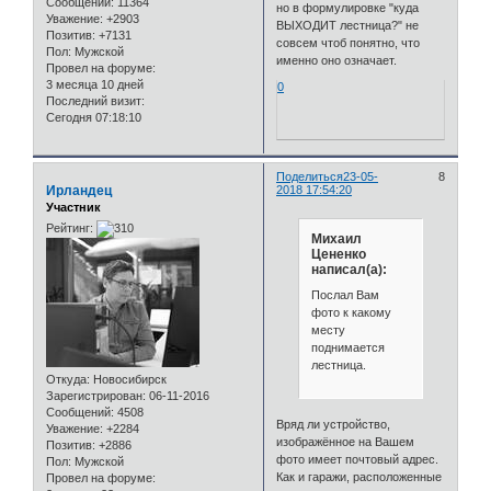
Сообщений:
11364
но в формулировке "куда
Уважение:
+2903
ВЫХОДИТ лестница?" не
Позитив:
+7131
совсем чтоб понятно, что
Пол:
Мужской
именно оно означает.
Провел на форуме:
3 месяца 10 дней
0
Последний визит:
Сегодня 07:18:10
Поделиться
23-05-
8
Ирландец
2018 17:54:20
Участник
Рейтинг:
Михаил
Цененко
написал(а):
Послал Вам
фото к какому
месту
поднимается
лестница.
Откуда:
Новосибирск
Зарегистрирован
: 06-11-2016
Сообщений:
4508
Вряд ли устройство,
Уважение:
+2284
изображённое на Вашем
Позитив:
+2886
фото имеет почтовый адрес.
Пол:
Мужской
Как и гаражи, расположенные
Провел на форуме: