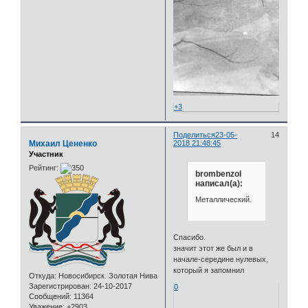
+3
Поделиться
23-05-
14
Михаил Цененко
2018 21:48:45
Участник
Рейтинг:
brombenzol
написал(а):
Металлический.
Спасибо.
значит этот же был и в
начале-середине нулевых,
который я запомнил
Откуда:
Новосибирск. Золотая Нива
Зарегистрирован
: 24-10-2017
0
Сообщений:
11364
Уважение:
+2903