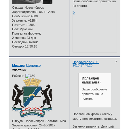
Ваше сообщение принято, но
не понято.
Откуда:
Новосибирск
Зарегистрирован
: 06-11-2016
0
Сообщений:
4508
Уважение:
+2284
Позитив:
+2886
Пол:
Мужской
Провел на форуме:
2 месяца 23 дня
Последний визит:
Сегодня 12:30:18
Поделиться
23-05-
7
Михаил Цененко
2018 17:48:26
Участник
Рейтинг:
Ирландец
написал(а):
Ваше сообщение
принято, но не
понято.
Послал Вам фото к какому
месту поднимается лестница.
Откуда:
Новосибирск. Золотая Нива
Зарегистрирован
: 24-10-2017
Вы меня извините, Дмитрий,