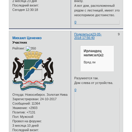
2 месяца 23 дня
внизу.
Последний визит:
А вот дом, расположенный
Сегодня 12:30:18
рядом с лестницей, имеет это
неоспоримое достоинство.
0
Поделиться
23-05-
9
Михаил Цененко
2018 17:56:40
Участник
Рейтинг:
Ирландец
написал(а):
Вряд ли
Разумеется так.
Дом слева от устройства.
0
Откуда:
Новосибирск. Золотая Нива
Зарегистрирован
: 24-10-2017
Сообщений:
11364
Уважение:
+2903
Позитив:
+7131
Пол:
Мужской
Провел на форуме:
3 месяца 10 дней
Последний визит: