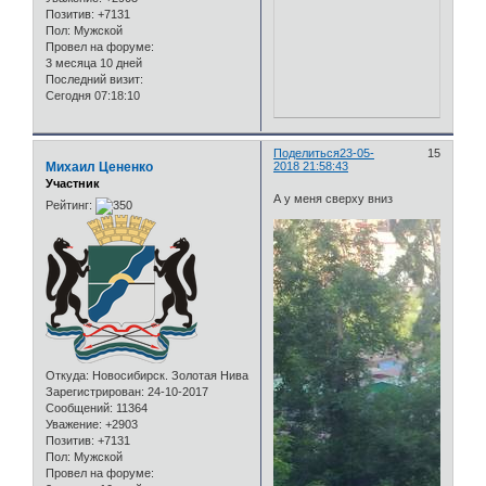
Позитив:
+7131
Пол:
Мужской
Провел на форуме:
3 месяца 10 дней
Последний визит:
Сегодня 07:18:10
Поделиться
23-05-
15
Михаил Цененко
2018 21:58:43
Участник
А у меня сверху вниз
Рейтинг:
Откуда:
Новосибирск. Золотая Нива
Зарегистрирован
: 24-10-2017
Сообщений:
11364
Уважение:
+2903
Позитив:
+7131
Пол:
Мужской
Провел на форуме: