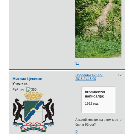
+2
Поделиться
23-05-
12
Михаил Цененко
2018 21:18:00
Участник
Рейтинг:
brombenzol
написал(а):
1992 год:
А какой мостик на этом месте
был в 92-ом?
0