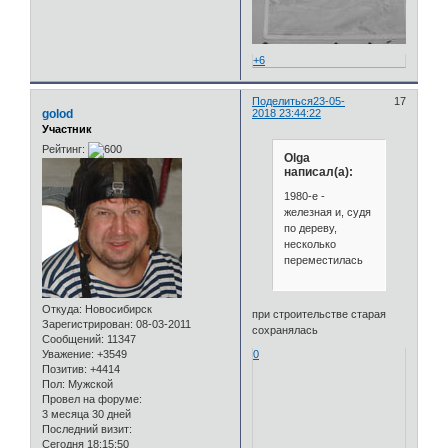
+6
Поделиться
23-05-
17
golod
2018 23:44:22
Участник
Рейтинг:
Olga
написал(а):
1980-е -
железная и, судя
по дереву,
несколько
переместилась
Откуда:
Новосибирск
при строительстве старая
Зарегистрирован
: 08-03-2011
сохранялась
Сообщений:
11347
Уважение:
+3549
0
Позитив:
+4414
Пол:
Мужской
Провел на форуме:
3 месяца 30 дней
Последний визит:
Сегодня 18:15:50