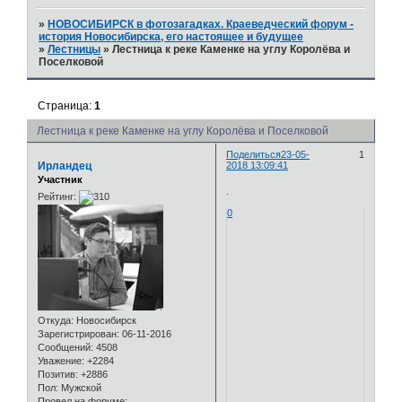
»
НОВОСИБИРСК в фотозагадках. Краеведческий форум -
история Новосибирска, его настоящее и будущее
»
Лестницы
»
Лестница к реке Каменке на углу Королёва и
Поселковой
Страница:
1
Лестница к реке Каменке на углу Королёва и Поселковой
Поделиться
23-05-
1
Ирландец
2018 13:09:41
Участник
.
Рейтинг:
0
Откуда:
Новосибирск
Зарегистрирован
: 06-11-2016
Сообщений:
4508
Уважение:
+2284
Позитив:
+2886
Пол:
Мужской
Провел на форуме: