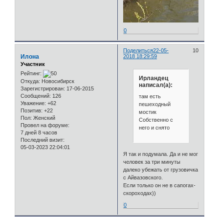
0
Поделиться
22-05-
10
Илона
2018 18:29:59
Участник
Рейтинг:
Ирландец
Откуда:
Новосибирск
написал(а):
Зарегистрирован
: 17-06-2015
Сообщений:
126
там есть
Уважение:
+62
пешеходный
Позитив:
+22
мостик
Пол:
Женский
Собственно с
Провел на форуме:
него и снято
7 дней 8 часов
Последний визит:
05-03-2023 22:04:01
Я так и подумала. Да и не мог
человек за три минуты
далеко убежать от грузовичка
с Айвазовского.
Если только он не в сапогах-
скороходах))
0