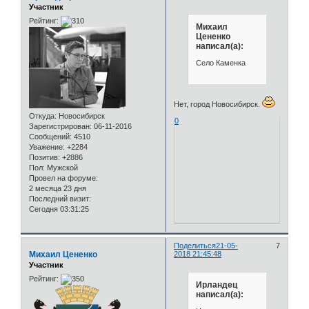
Участник
Рейтинг:
Михаил
Цененко
написал(а):
Село Каменка
Нет, город Новосибирск.
Откуда:
Новосибирск
0
Зарегистрирован
: 06-11-2016
Сообщений:
4510
Уважение:
+2284
Позитив:
+2886
Пол:
Мужской
Провел на форуме:
2 месяца 23 дня
Последний визит:
Сегодня 03:31:25
Поделиться
21-05-
7
Михаил Цененко
2018 21:45:48
Участник
Рейтинг:
Ирландец
написал(а):