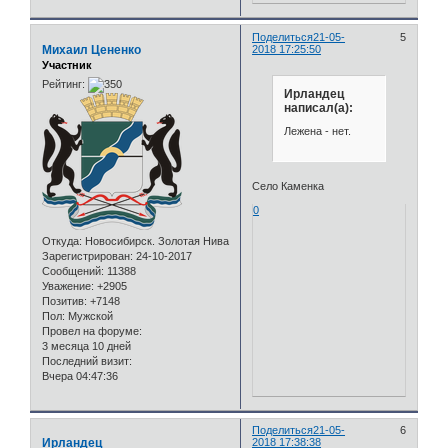
Поделиться
21-05-
5
Михаил Цененко
2018 17:25:50
Участник
Рейтинг:
Ирландец
написал(а):
Лежена - нет.
Село Каменка
0
Откуда:
Новосибирск. Золотая Нива
Зарегистрирован
: 24-10-2017
Сообщений:
11388
Уважение:
+2905
Позитив:
+7148
Пол:
Мужской
Провел на форуме:
3 месяца 10 дней
Последний визит:
Вчера 04:47:36
Поделиться
21-05-
6
Ирландец
2018 17:38:38