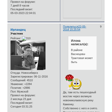
Провел на форуме:
7 дней 8 часов
Последний визит:
05-03-2023 22:04:01
Поделиться
22-05-
9
Ирландец
2018 15:25:54
Участник
Рейтинг:
Илона
написал(а):
В районе
Васнецова-
Трактовая может
быть
Откуда:
Новосибирск
Зарегистрирован
: 06-11-2016
Сообщений:
4510
Уважение:
+2284
Позитив:
+2886
Пол:
Мужской
Да, там есть пешеходный
Провел на форуме:
мостик через великую
2 месяца 23 дня
новониколаевскую реку
Последний визит:
Каменку.
Сегодня 03:31:25
Собственно с него и снято.