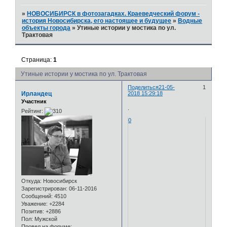
»
НОВОСИБИРСК в фотозагадках. Краеведческий форум -
история Новосибирска, его настоящее и будущее
»
Водные
объекты города
»
Утиные истории у мостика по ул.
Трактовая
Страница:
1
Утиные истории у мостика по ул. Трактовая
Поделиться
21-05-
1
Ирландец
2018 15:29:18
Участник
.
Рейтинг:
0
Откуда:
Новосибирск
Зарегистрирован
: 06-11-2016
Сообщений:
4510
Уважение:
+2284
Позитив:
+2886
Пол:
Мужской
Провел на форуме: