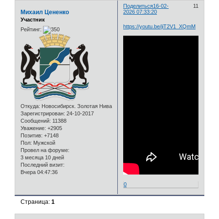
Поделиться
16-02-
11
Михаил Цененко
2026 07:33:20
Участник
https://youtu.be/jiT2V1_XQmM
Рейтинг:
Откуда:
Новосибирск. Золотая Нива
Зарегистрирован
: 24-10-2017
Сообщений:
11388
Уважение:
+2905
Позитив:
+7148
Пол:
Мужской
Провел на форуме:
3 месяца 10 дней
Последний визит:
Вчера 04:47:36
0
Страница:
1