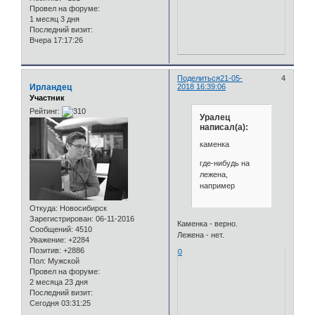
Провел на форуме:
1 месяц 3 дня
Последний визит:
Вчера 17:17:26
Поделиться
21-05-
4
Ирландец
2018 16:39:06
Участник
Рейтинг:
Уралец
написал(а):
каменка
где-нибудь на
лежена,
например
Откуда:
Новосибирск
Зарегистрирован
: 06-11-2016
Каменка - верно.
Сообщений:
4510
Лежена - нет.
Уважение:
+2284
Позитив:
+2886
0
Пол:
Мужской
Провел на форуме:
2 месяца 23 дня
Последний визит:
Сегодня 03:31:25