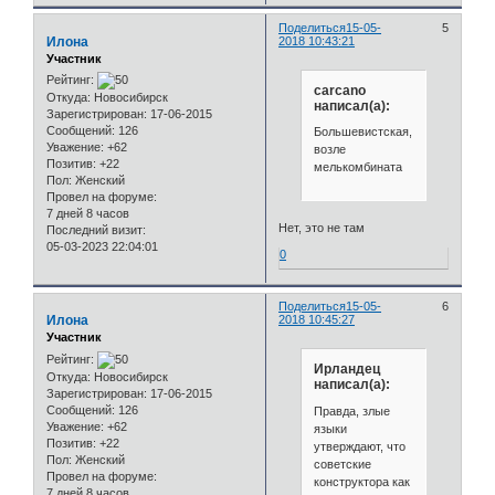
Поделиться
15-05-
5
Илона
2018 10:43:21
Участник
Рейтинг:
carcano
Откуда:
Новосибирск
написал(а):
Зарегистрирован
: 17-06-2015
Сообщений:
126
Большевистская,
Уважение:
+62
возле
Позитив:
+22
мелькомбината
Пол:
Женский
Провел на форуме:
7 дней 8 часов
Нет, это не там
Последний визит:
05-03-2023 22:04:01
0
Поделиться
15-05-
6
Илона
2018 10:45:27
Участник
Рейтинг:
Ирландец
Откуда:
Новосибирск
написал(а):
Зарегистрирован
: 17-06-2015
Сообщений:
126
Правда, злые
Уважение:
+62
языки
Позитив:
+22
утверждают, что
Пол:
Женский
советские
Провел на форуме:
конструктора как
7 дней 8 часов