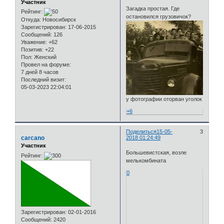
Участник
Загадка простая. Где
Рейтинг:
остановился грузовичок?
Откуда:
Новосибирск
Зарегистрирован
: 17-06-2015
Сообщений:
126
Уважение:
+62
Позитив:
+22
Пол:
Женский
Провел на форуме:
7 дней 8 часов
Последний визит:
05-03-2023 22:04:01
у фотографии оторван уголок
+6
Поделиться
15-05-
3
carcano
2018 01:24:49
Участник
Большевистская, возле
Рейтинг:
мелькомбината
0
Зарегистрирован
: 02-01-2016
Сообщений:
2420