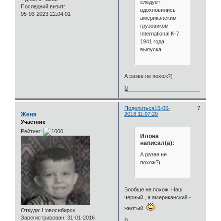
следует
Последний визит:
вдохновились
05-03-2023 22:04:01
американским
грузовиком
International K-7
1941 года
выпуска.
А разве не похож?)
0
Поделиться
15-05-
7
Женя
2018 11:07:29
Участник
Рейтинг:
Илона
написал(а):
А разве не
похож?)
Вообще не похож. Наш
черный , а американский -
желтый.
Откуда:
Новосибирск
Зарегистрирован
: 31-01-2016
0