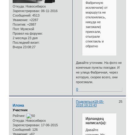
Фабричную
Откуда:
Новосибирск
исключили) от
Зарегистрирован
: 06-11-2016
маршрута не
Сообщений:
4513
отклонялись,
Уважение:
+2287
никуда не
Позитив:
+2887
заезжали)
Пол:
Мужской
приехали,
Провел на форуме:
отыграли
2 месяца 23 дня
спектакль и
Последний визит:
обратно
Вчера 23:08:27
Давайте уточним. На фото не
конечные пункты поездки. И
не улица Фабричная, через
которую, скорее всего, они
проезжали.
0
Поделиться
18-05-
25
Илона
2018 19:23:43
Участник
Рейтинг:
Ирландец
Откуда:
Новосибирск
написал(а):
Зарегистрирован
: 17-06-2015
Сообщений:
126
Давайте
Уважение:
+62
уточним. На