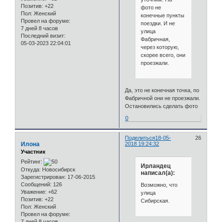
Позитив:
+22
фото не
Пол:
Женский
конечные пункты
Провел на форуме:
поездки. И не
7 дней 8 часов
улица
Последний визит:
Фабричная,
05-03-2023 22:04:01
через которую,
скорее всего, они
проезжали.
Да, это не конечная точка, по
Фабричной они не проезжали.
Остановились сделать фото
0
Поделиться
18-05-
26
Илона
2018 19:24:32
Участник
Рейтинг:
Ирландец
Откуда:
Новосибирск
написал(а):
Зарегистрирован
: 17-06-2015
Сообщений:
126
Возможно, что
Уважение:
+62
улица
Позитив:
+22
Сибирская.
Пол:
Женский
Провел на форуме:
7 дней 8 часов