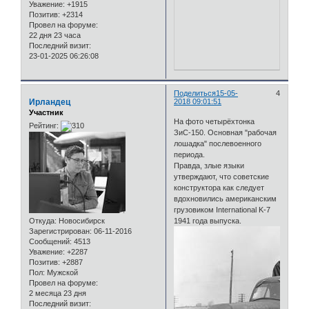
Уважение:
+1915
Позитив:
+2314
Провел на форуме:
22 дня 23 часа
Последний визит:
23-01-2025 06:26:08
Поделиться
15-05-
4
Ирландец
2018 09:01:51
Участник
На фото четырёхтонка
Рейтинг:
ЗиС-150. Основная "рабочая
лошадка" послевоенного
периода.
Правда, злые языки
утверждают, что советские
конструктора как следует
вдохновились американским
грузовиком International K-7
Откуда:
Новосибирск
1941 года выпуска.
Зарегистрирован
: 06-11-2016
Сообщений:
4513
Уважение:
+2287
Позитив:
+2887
Пол:
Мужской
Провел на форуме:
2 месяца 23 дня
Последний визит: