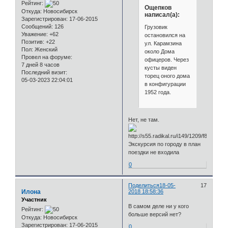
Рейтинг:
Ощепков
Откуда:
Новосибирск
написал(а):
Зарегистрирован
: 17-06-2015
Сообщений:
126
Грузовик
Уважение:
+62
остановился на
Позитив:
+22
ул. Карамзина
Пол:
Женский
около Дома
Провел на форуме:
офицеров. Через
7 дней 8 часов
кусты виден
Последний визит:
торец оного дома
05-03-2023 22:04:01
в конфигурации
1952 года.
Нет, не там.
Экскурсия по городу в план
поездки не входила
0
Поделиться
18-05-
17
Илона
2018 18:58:36
Участник
В самом деле ни у кого
Рейтинг:
больше версий нет?
Откуда:
Новосибирск
Зарегистрирован
: 17-06-2015
0