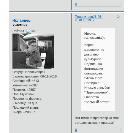
0
Поделиться
15-05-
14
Ирландец
2018 16:19:56
Участник
Рейтинг:
Илона
написал(а):
Верно,
мероприятие
довольно
культурное.
Подпись на
фотографии
Откуда:
Новосибирск
следующая:
Зарегистрирован
: 06-11-2016
"Июнь 1952.
Сообщений:
4513
Поездка в
Уважение:
+2287
Инскую с клубом
Позитив:
+2887
" Транспортник" .
Пол:
Мужской
Оперетта
Провел на форуме:
"Вольный ветер".
2 месяца 23 дня
Последний визит:
Вчера 23:08:27
Вот именно про театр ко мне
сегодня мысль и пришла!
0