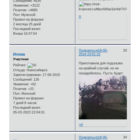
Сообщений:
4635
Уважение:
+3122
Позитив:
+4885
Пол:
Мужской
0
Провел на форуме:
2 месяца 25 дней
Последний визит:
Вчера 16:47:54
Поделиться
18-05-
33
Илона
2018 23:01:15
Участник
Приготовила для подсказки
Рейтинг:
на крайний случай, но не
Откуда:
Новосибирск
понадобилось. Пусть будет.
Зарегистрирован
: 17-06-2015
Сообщений:
126
Уважение:
+62
Позитив:
+22
Пол:
Женский
Провел на форуме:
7 дней 8 часов
Последний визит:
05-03-2023 22:04:01
+4
Поделиться
18-05-
34