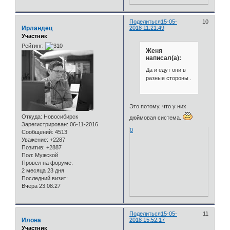
Поделиться
15-05-
10
Ирландец
2018 11:21:49
Участник
Рейтинг:
Женя
написал(а):
Да и едут они в
разные стороны .
Это потому, что у них
Откуда:
Новосибирск
дюймовая система.
Зарегистрирован
: 06-11-2016
0
Сообщений:
4513
Уважение:
+2287
Позитив:
+2887
Пол:
Мужской
Провел на форуме:
2 месяца 23 дня
Последний визит:
Вчера 23:08:27
Поделиться
15-05-
11
Илона
2018 15:52:17
Участник