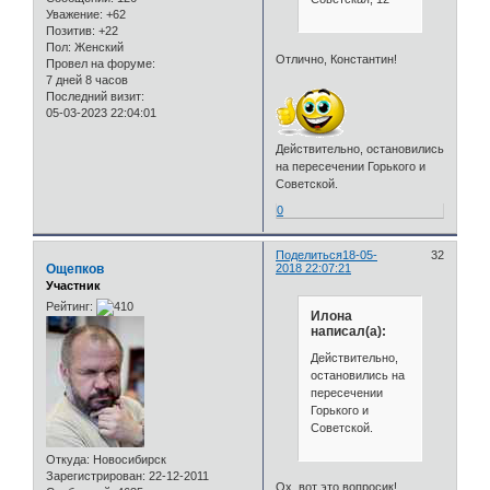
Уважение:
+62
Позитив:
+22
Пол:
Женский
Отлично, Константин!
Провел на форуме:
7 дней 8 часов
Последний визит:
05-03-2023 22:04:01
Действительно, остановились
на пересечении Горького и
Советской.
0
Поделиться
18-05-
32
Ощепков
2018 22:07:21
Участник
Рейтинг:
Илона
написал(а):
Действительно,
остановились на
пересечении
Горького и
Советской.
Откуда:
Новосибирск
Зарегистрирован
: 22-12-2011
Ох, вот это вопросик!