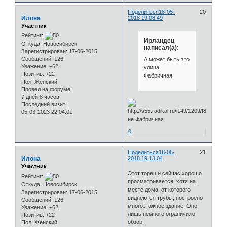
Поделиться
18-05-
20
Илона
2018 19:08:49
Участник
Рейтинг:
Ирландец
Откуда:
Новосибирск
написал(а):
Зарегистрирован
: 17-06-2015
Сообщений:
126
А может быть это
Уважение:
+62
улица
Позитив:
+22
Фабричная.
Пол:
Женский
Провел на форуме:
7 дней 8 часов
Последний визит:
05-03-2023 22:04:01
не Фабричная
0
Поделиться
18-05-
21
Илона
2018 19:13:04
Участник
Этот торец и сейчас хорошо
Рейтинг:
просматривается, хотя на
Откуда:
Новосибирск
месте дома, от которого
Зарегистрирован
: 17-06-2015
виднеются трубы, построено
Сообщений:
126
многоэтажное здание. Оно
Уважение:
+62
лишь немного ограничило
Позитив:
+22
обзор.
Пол:
Женский