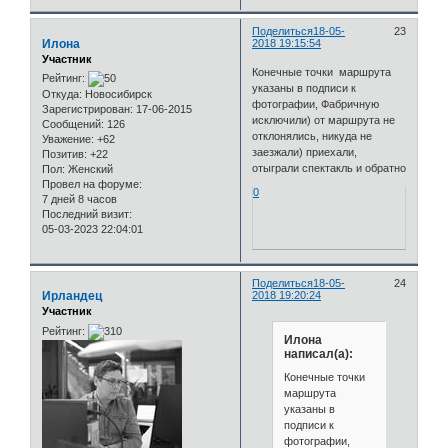
Поделиться
18-05-
23
Илона
2018 19:15:54
Участник
Конечные точки маршрута
Рейтинг:
указаны в подписи к
Откуда:
Новосибирск
фотографии, Фабричную
Зарегистрирован
: 17-06-2015
исключили) от маршрута не
Сообщений:
126
отклонялись, никуда не
Уважение:
+62
заезжали) приехали,
Позитив:
+22
отыграли спектакль и обратно
Пол:
Женский
Провел на форуме:
0
7 дней 8 часов
Последний визит:
05-03-2023 22:04:01
Поделиться
18-05-
24
Ирландец
2018 19:20:24
Участник
Рейтинг:
Илона
написал(а):
Конечные точки
маршрута
указаны в
подписи к
фотографии,