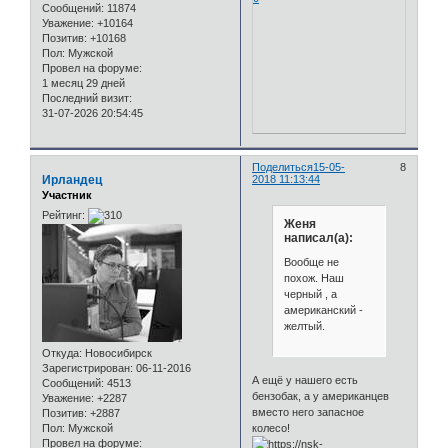
Сообщений:
11874
Уважение:
+10164
Позитив:
+10168
Пол:
Мужской
Провел на форуме:
1 месяц 29 дней
Последний визит:
31-07-2026 20:54:45
Поделиться
15-05-
8
Ирландец
2018 11:13:44
Участник
Рейтинг:
Женя
написал(а):
Вообще не
похож. Наш
черный , а
американский -
желтый.
Откуда:
Новосибирск
Зарегистрирован
: 06-11-2016
А ещё у нашего есть
Сообщений:
4513
бензобак, а у американцев
Уважение:
+2287
вместо него запасное
Позитив:
+2887
Пол:
Мужской
колесо!
Провел на форуме: