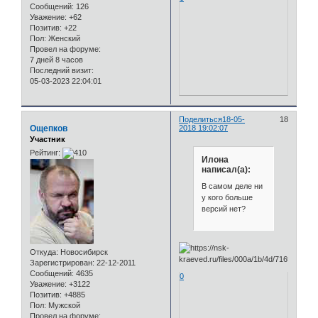
Сообщений:
126
Уважение:
+62
Позитив:
+22
Пол:
Женский
Провел на форуме:
7 дней 8 часов
Последний визит:
05-03-2023 22:04:01
Поделиться
18-05-
18
Ощепков
2018 19:02:07
Участник
Рейтинг:
Илона
написал(а):
В самом деле ни
у кого больше
версий нет?
Откуда:
Новосибирск
Зарегистрирован
: 22-12-2011
Сообщений:
4635
0
Уважение:
+3122
Позитив:
+4885
Пол:
Мужской
Провел на форуме: