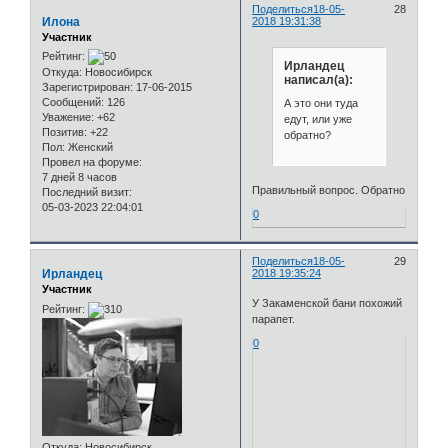
Поделиться
18-05-
28
Илона
2018 19:31:38
Участник
Рейтинг:
Ирландец
Откуда:
Новосибирск
написал(а):
Зарегистрирован
: 17-06-2015
Сообщений:
126
А это они туда
Уважение:
+62
едут, или уже
Позитив:
+22
обратно?
Пол:
Женский
Провел на форуме:
7 дней 8 часов
Правильный вопрос. Обратно
Последний визит:
05-03-2023 22:04:01
0
Поделиться
18-05-
29
Ирландец
2018 19:35:24
Участник
У Закаменской бани похожий
Рейтинг:
парапет.
0
Откуда:
Новосибирск