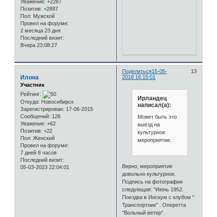
Уважение:
+2287
Позитив:
+2887
Пол:
Мужской
Провел на форуме:
2 месяца 23 дня
Последний визит:
Вчера 23:08:27
Поделиться
15-05-
13
Илона
2018 16:15:01
Участник
Рейтинг:
Ирландец
Откуда:
Новосибирск
написал(а):
Зарегистрирован
: 17-06-2015
Сообщений:
126
Может быть это
Уважение:
+62
выезд на
Позитив:
+22
культурное
Пол:
Женский
мероприятие.
Провел на форуме:
7 дней 8 часов
Последний визит:
Верно, мероприятие
05-03-2023 22:04:01
довольно культурное.
Подпись на фотографии
следующая: "Июнь 1952.
Поездка в Инскую с клубом "
Транспортник" . Оперетта
"Вольный ветер".