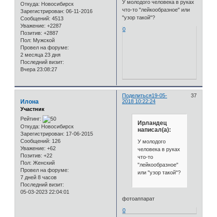
У молодого человека в руках
Откуда:
Новосибирск
что-то "лейкообразное" или
Зарегистрирован
: 06-11-2016
"узор такой"?
Сообщений:
4513
Уважение:
+2287
0
Позитив:
+2887
Пол:
Мужской
Провел на форуме:
2 месяца 23 дня
Последний визит:
Вчера 23:08:27
Поделиться
19-05-
37
Илона
2018 10:22:24
Участник
Рейтинг:
Ирландец
Откуда:
Новосибирск
написал(а):
Зарегистрирован
: 17-06-2015
Сообщений:
126
У молодого
Уважение:
+62
человека в руках
Позитив:
+22
что-то
Пол:
Женский
"лейкообразное"
Провел на форуме:
или "узор такой"?
7 дней 8 часов
Последний визит:
05-03-2023 22:04:01
фотоаппарат
0