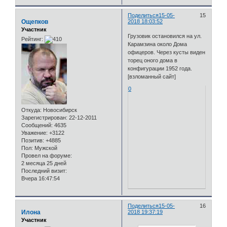
Поделиться
15-05-
15
Ощепков
2018 18:03:52
Участник
Грузовик остановился на ул.
Рейтинг:
Карамзина около Дома
офицеров. Через кусты виден
торец оного дома в
конфигурации 1952 года.
[взломанный сайт]
0
Откуда:
Новосибирск
Зарегистрирован
: 22-12-2011
Сообщений:
4635
Уважение:
+3122
Позитив:
+4885
Пол:
Мужской
Провел на форуме:
2 месяца 25 дней
Последний визит:
Вчера 16:47:54
Поделиться
15-05-
16
Илона
2018 19:37:19
Участник