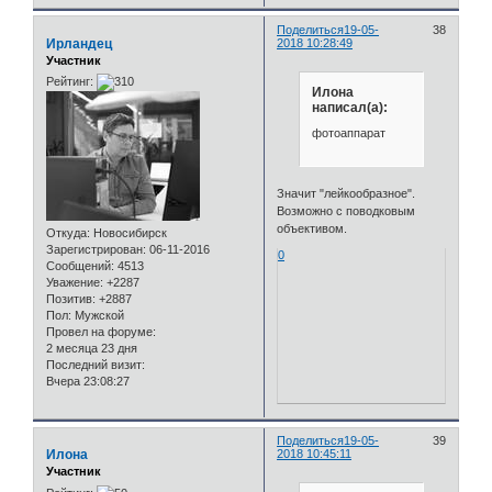
Поделиться
19-05-
38
Ирландец
2018 10:28:49
Участник
Рейтинг:
Илона
написал(а):
фотоаппарат
Значит "лейкообразное".
Возможно с поводковым
объективом.
Откуда:
Новосибирск
Зарегистрирован
: 06-11-2016
0
Сообщений:
4513
Уважение:
+2287
Позитив:
+2887
Пол:
Мужской
Провел на форуме:
2 месяца 23 дня
Последний визит:
Вчера 23:08:27
Поделиться
19-05-
39
Илона
2018 10:45:11
Участник