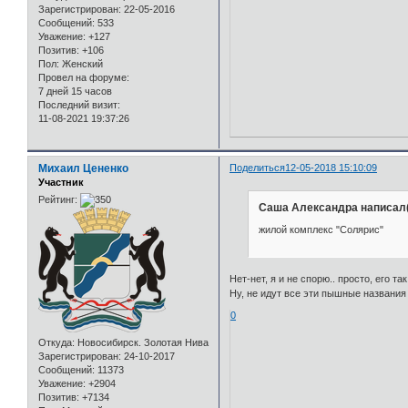
Зарегистрирован
: 22-05-2016
Сообщений:
533
Уважение:
+127
Позитив:
+106
Пол:
Женский
Провел на форуме:
7 дней 15 часов
Последний визит:
11-08-2021 19:37:26
Михаил Цененко
Поделиться
12-05-2018 15:10:09
Участник
Рейтинг:
Саша Александра написал(
жилой комплекс "Солярис"
Нет-нет, я и не спорю.. просто, его т
Ну, не идут все эти пышные названия 
0
Откуда:
Новосибирск. Золотая Нива
Зарегистрирован
: 24-10-2017
Сообщений:
11373
Уважение:
+2904
Позитив:
+7134