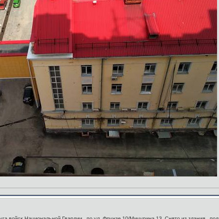
га войск Национальной Гвардии , по ул. Фрунзе,10/Мичурина,13. Снято из здания , по