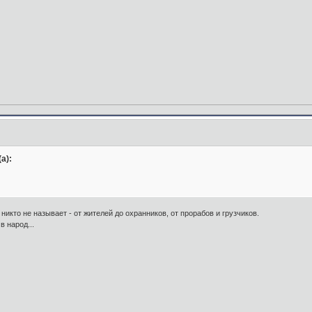
а):
ак никто не называет - от жителей до охранников, от прорабов и грузчиков.
в народ...