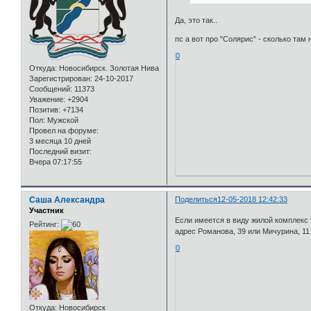
Да, это так..
пс а вот про "Солярис" - сколько там 
0
Откуда:
Новосибирск. Золотая Нива
Зарегистрирован
: 24-10-2017
Сообщений:
11373
Уважение:
+2904
Позитив:
+7134
Пол:
Мужской
Провел на форуме:
3 месяца 10 дней
Последний визит:
Вчера 07:17:55
Саша Александра
Поделиться
12-05-2018 12:42:33
Участник
Если имеется в виду жилой комплекс 
Рейтинг:
адрес Романова, 39 или Мичурина, 11
0
Откуда:
Новосибирск