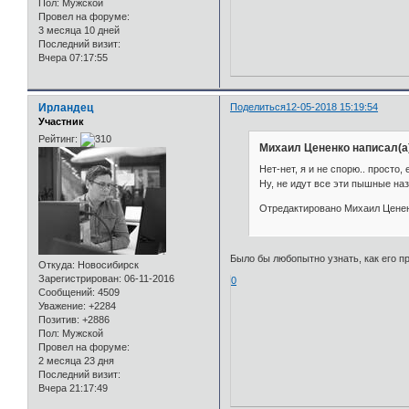
Пол:
Мужской
Провел на форуме:
3 месяца 10 дней
Последний визит:
Вчера 07:17:55
Ирландец
Поделиться
12-05-2018 15:19:54
Участник
Рейтинг:
Михаил Цененко написал(а
Нет-нет, я и не спорю.. просто,
Ну, не идут все эти пышные наз
Отредактировано Михаил Цененк
Было бы любопытно узнать, как его 
Откуда:
Новосибирск
Зарегистрирован
: 06-11-2016
0
Сообщений:
4509
Уважение:
+2284
Позитив:
+2886
Пол:
Мужской
Провел на форуме:
2 месяца 23 дня
Последний визит:
Вчера 21:17:49