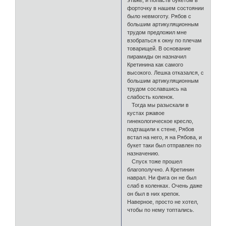
этаже, и попасть букетом в
форточку в нашем состоянии
было невмоготу. Рябов с
большим артикуляционным
трудом предложил мне
взобраться к окну по плечам
товарищей. В основание
пирамиды он назначил
Кретинина как самого
высокого. Лешка отказался, с
большим артикуляционным
трудом сославшись на
слабость коленок.
Тогда мы разыскали в
кустах ржавое
гинекологическое кресло,
подтащили к стене, Рябов
встал на него, я на Рябова, и
букет таки был отправлен по
назначению.
Спуск тоже прошел
благополучно. А Кретинин
наврал. Ни фига он не был
слаб в коленках. Очень даже
он был в них крепок.
Наверное, просто не хотел,
чтобы по нему топтались.