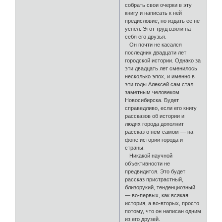
собрать свои очерки в эту
книгу и написать к ней
предисловие, но издать ее не
успел. Этот труд взяли на
себя его друзья.
Он почти не касался
последних двадцати лет
городской истории. Однако за
эти двадцать лет сменилось
несколько эпох, и именно в
эти годы Алексей сам стал
заметным человеком
Новосибирска. Будет
справедливо, если его книгу
рассказов об истории и
людях города дополнит
рассказ о нем самом — на
фоне истории города и
страны.
Никакой научной
объективности не
предвидится. Это будет
рассказ пристрастный,
близорукий, тенденциозный
— во-первых, как всякая
история, а во-вторых, просто
потому, что он написан одним
из его друзей.