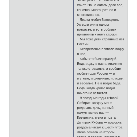
эпоха делает человека как
хочет. Но на самом деле все,
конечно, многоцветнее и
многословнее.
Лешка любил Высоцкого.
Умерли они в одном
возрасте, и есть соблазн
применить к нему строки:
Мы тоже дети страшных лет
России,
Безвременье вливало водку
в нас, —
кабы это было правдой.
Ведь водку в нас вливали не
только страшные, а вообще
любые годы России — и
мутные, и циничные, и лихие,
и веселые. Не в водке беда.
Беда, когда кроме водки
ничего не остается.
В звездные годы «Новой
Сибири», когда у меня
родилась дочь, пьяный
самум вынес нас —
Кретинина, меня и поэта
Дмитрия Рябова — под окна
роддома часам к шести утра.
Жена лежала на втором