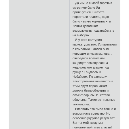
Да и мне с моей горечью
уместнее было бы
приткнуться. В газете
перестали платить, надо
было чем-то кормиться, и
Лешка давал нам
возможность подзаработать
на выборах.
Я у него халтурил
карикатуристом. Из кампании
в кампанию шаблон был
нерушим и незамысловат:
очередной вражеский
кандидат помещался на
недружеском шарже под
ручку с Гайдаром и
Чубайсом. По замыслу,
электоральная ненависть к
этим двум персонажам
должна была облучить и
объект борьбы. И, кстати,
облучала. Такие вот грязные
технологии.
Рисовать это было тошно и
вспоминать совестно. Но
особенно удручал результат.
Бог ты мой, кому мы
помогали войти во власть!