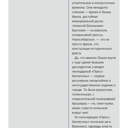
упоительные и конгруэнтные
времена. Они ненадолго
совпали — время и Лешка.
Фраза, достойная
мемориальной доски:
«Алексей Евгеньевич
Кретинин — основатель
независимой прессы
Новосибирска», — это не
просто фраза, это
констатация исторического
факта.
Да, это именно Лешка вкупе
с еще одним бывшим
диссидентом учредил
легендарный «Пресс-
бюллетень» — первое
регулярное непартийное и
негосударственное издание в
городе. То была крошечная,
тонюсенькая, с
отвратительной полиграфией
брошюрка — но, елки-палки,
какие страсти полыхали
вокруг нее!
Из конспирации «Пресс-
бюллетень» печатали аж в
Вильнюсе; однажды власти