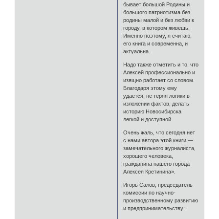
бывает большой Родины и
большого патриотизма без
родины малой и без любви к
городу, в котором живешь.
Именно поэтому, я считаю,
его книга и современна, и
актуальна.
Надо также отметить и то, что
Алексей профессионально и
изящно работает со словом.
Благодаря этому ему
удается, не теряя логики в
изложении фактов, делать
историю Новосибирска
легкой и доступной.
Очень жаль, что сегодня нет
с нами автора этой книги —
замечательного журналиста,
хорошего человека,
гражданина нашего города
Алексея Кретинина».
Игорь Салов, председатель
комиссии по научно-
производственному развитию
и предпринимательству: