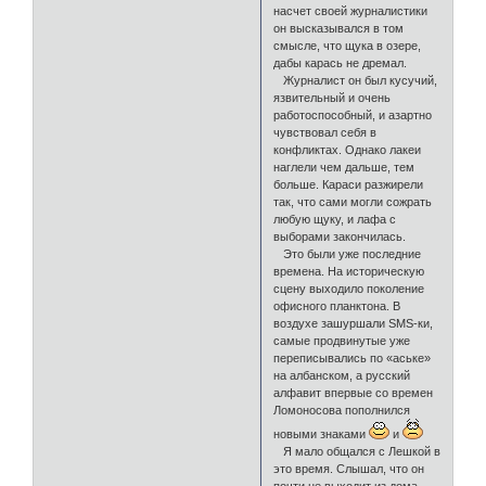
насчет своей журналистики
он высказывался в том
смысле, что щука в озере,
дабы карась не дремал.
Журналист он был кусучий,
язвительный и очень
работоспособный, и азартно
чувствовал себя в
конфликтах. Однако лакеи
наглели чем дальше, тем
больше. Караси разжирели
так, что сами могли сожрать
любую щуку, и лафа с
выборами закончилась.
Это были уже последние
времена. На историческую
сцену выходило поколение
офисного планктона. В
воздухе зашуршали SMS-ки,
самые продвинутые уже
переписывались по «аське»
на албанском, а русский
алфавит впервые со времен
Ломоносова пополнился
новыми знаками
и
Я мало общался с Лешкой в
это время. Слышал, что он