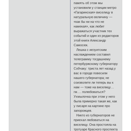
память об этом мы
установили у станции метро
«Гагаринская» виселицу в
натуральную величину —
«как бы ни на что не
намекая», как любит
выражаться участник тех
событий и один из редакторов
этой книги Александр
Самосюк.
Лешка с иезуитским
наслаждением составил
телеграмму тогдашнему
петербуржскому губернатору
Собчаку: триста лет назад у
вас в городе повесили
нашего губернатора; не
соизволите ли теперь вы к
нам — тоже на виселицу…
гм…. полюбоваться?
Ухмылочка при этом у него
была примерно такая же, как
у писаря на картине про
запорожцев.
Никто из губернаторов не
приехал любоваться на
виселицу. Она простояла на
тротуаре Красного проспекта