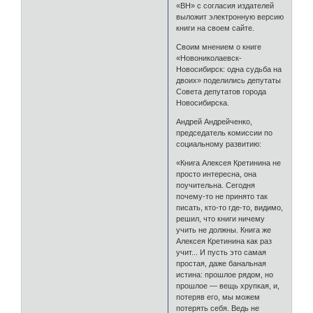
«ВН» с согласия издателей
выложит электронную версию
книги на своем сайте.
Своим мнением о книге
«Новониколаевск-
Новосибирск: одна судьба на
двоих» поделились депутаты
Совета депутатов города
Новосибирска.
Андрей Андрейченко,
председатель комиссии по
социальному развитию:
«Книга Алексея Кретинина не
просто интересна, она
поучительна. Сегодня
почему-то не принято так
писать, кто-то где-то, видимо,
решил, что книги ничему
учить не должны. Книга же
Алексея Кретинина как раз
учит... И пусть это самая
простая, даже банальная
истина: прошлое рядом, но
прошлое — вещь хрупкая, и,
потеряв его, мы можем
потерять себя. Ведь не