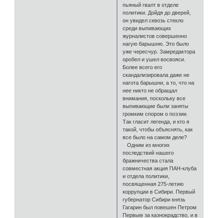
пьяный гвалт в отделе
политики. Дойдя до дверей,
он увидел сквозь стекло
среди выпивающих
журналистов совершенно
нагую барышню. Это было
уже чересчур. Замредактора
оробел и ушел восвояси.
Более всего его
скандализировала даже не
нагота барышни, а то, что на
нее никто не обращал
внимания, поскольку все
выпивающие были заняты
громким спором о поэзии.
Так гласит легенда, и кто я
такой, чтобы объяснять, как
все было на самом деле?
Одним из многих
последствий нашего
бражничества стала
совместная акция ПАН-клуба
и отдела политики,
посвященная 275-летию
коррупции в Сибири. Первый
губернатор Сибири князь
Гагарин был повешен Петром
Первым за казнокрадство, и в