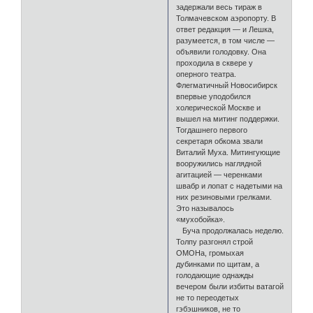
задержали весь тираж в
Толмачевском аэропорту. В
ответ редакция — и Лешка,
разумеется, в том числе —
объявили голодовку. Она
проходила в сквере у
оперного театра.
Флегматичный Новосибирск
впервые уподобился
холерической Москве и
вышел на митинг поддержки.
Тогдашнего первого
секретаря обкома звали
Виталий Муха. Митингующие
вооружились наглядной
агитацией — черенками
швабр и лопат с надетыми на
них резиновыми грелками.
Это называлось
«мухобойка».
Буча продолжалась неделю.
Толпу разгонял строй
ОМОНа, громыхая
дубинками по щитам, а
голодающие однажды
вечером были избиты ватагой
не то переодетых
гэбэшников, не то