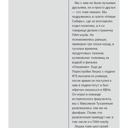
Мы с ним не были лучшими
друзьями, но и просто друзья
— это тоже немало. Мы
подружились в газете «Новая
Сибирь», где он возглавлял
отдел политики, а я со
товарищи делали страничку
ПАН-клуба. Но
познакомились раньше,
примерно три эпохи назад, в
тусклые времена
продуктовых талонов,
куликовских толковищ за
водкой и фильма
«Покаяние». Еще до
Перестройки Лешку с подачи
КГБ выгнали из универа,
после армии он поступил к
нам в пединститут и был
обречен оказаться в КВНе.
Он играл в команде
исторического факультета,
мы с Максимом Туханиным
развлекались тем же на
филфаке. Позже эти
развлечения приведут нас в
том числе и к ПАН-клубу.
Лешка тоже шел своей