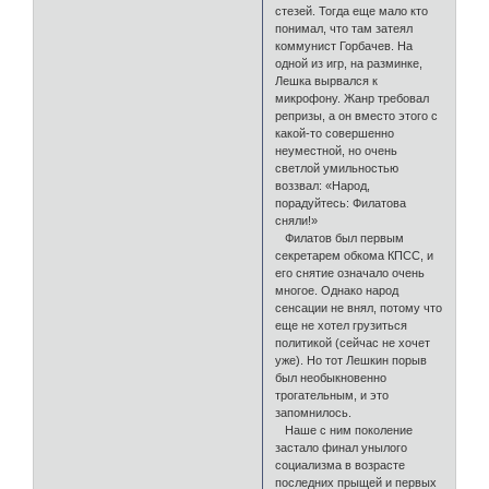
стезей. Тогда еще мало кто
понимал, что там затеял
коммунист Горбачев. На
одной из игр, на разминке,
Лешка вырвался к
микрофону. Жанр требовал
репризы, а он вместо этого с
какой-то совершенно
неуместной, но очень
светлой умильностью
воззвал: «Народ,
порадуйтесь: Филатова
сняли!»
Филатов был первым
секретарем обкома КПСС, и
его снятие означало очень
многое. Однако народ
сенсации не внял, потому что
еще не хотел грузиться
политикой (сейчас не хочет
уже). Но тот Лешкин порыв
был необыкновенно
трогательным, и это
запомнилось.
Наше с ним поколение
застало финал унылого
социализма в возрасте
последних прыщей и первых