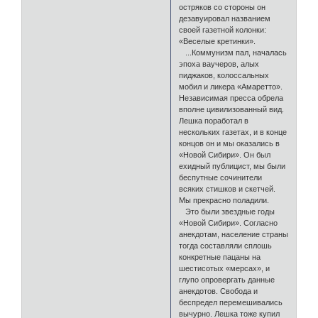
остряков со стороны он
дезавуировал названием
своей газетной колонки:
«Веселые кретинки».
...Коммунизм пал, началась
эпоха ваучеров, алых
пиджаков, колоссальных
мобил и ликера «Амаретто».
Независимая пресса обрела
вполне цивилизованный вид.
Лешка поработал в
нескольких газетах, и в конце
концов он и мы оказались в
«Новой Сибири». Он был
ехидный публицист, мы были
беспутные сочинители
всяких стишков и скетчей.
Мы прекрасно поладили.
Это были звездные годы
«Новой Сибири». Согласно
анекдотам, население страны
тогда составляли сплошь
конкретные пацаны на
шестисотых «мерсах», и
глупо опровергать данные
анекдотов. Свобода и
беспредел перемешивались
вычурно. Лешка тоже купил