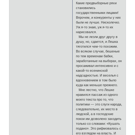
Какие предвыборные ряхи
становились
государственными лицами!
Впрочем, и конкуренты у них
были не лучше. Нисколечко.
Уж я-то знаю, уж я-то их
нарисовался.
Мы не лезли друг другу в
душу, но, сдается, и Лешка
тяготился чем-то похожим.
Во всяком случае, бешеные
по тем временам бабки,
заработанные на выборах, он
просаживал интенсивно и с
какой-то есенинской
надсадностью. И веселья с
вдохновением в том было
куда как меньше прежнего.
Мне лестно, что Лешке
нравился пассаж из одного
моего текста про то, что
политики — это слуги народа,
следовательно, их место в
людской, а в господские
покои им дозволено заходить
только со словами: «Кушать
подано». Это рифмовалось с
его взглядом на власть. И