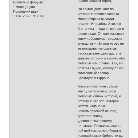
нашем родном городе.
Провел на форуме:
1 месяц 4 дня
На самом деле книг по
Последний визит:
истории Новониколаевска-
10-07-2026 19:39:06
Новосибирска выходит
немало. Но работа Алексея
Кретинина — единственная в
своем роде. Он сам называл
книгу «сборником городских
анекдотов». Но только это не
те анекдоты, которые мы
рассказываем друг другу, а
краткие истории о каком-либо
любопытном случае. Так, во
всяком случае, извещает нас
знаменитый словарь
Брокгауза и Ефрона.
Алексей Кретинин собрал
массу интереснейших и
любопытнейших историй, и
потому книга эта, которая,
кстати, издана на
некоммерческой основе,
доставит массу
удовольствия своему
читателю. Познакомиться с
ней поближе можно будет в
новосибирских библиотеках.