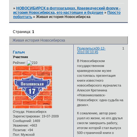
»
НОВОСИБИРСК в фотозагадках. Краеведческий форум -
история Новосибирска, его настоящее и будущее
»
Просто
поболтать
»
Живая история Новосибирска
Страница:
1
Живая история Новосибирска
Поделиться
30-12-
1
Галыч
2010 00:10:45
Участник
В Новосибирском
Рейтинг:
государственном
краеведческом музее
состоялась презентация
книги известного
новосибирского журналиста
Алексея Кретинина
«Новониколаевск-
Новосибирск: одна судьба на
двоих».
Откуда:
Новосибирск
К сожалению, автор рано
Зарегистрирован
: 19-07-2009
ушел из жизни, но его друзья
Сообщений:
1469
смогли завершить работу,
Уважение:
+663
итогом которой стал выпуск
Позитив:
+94
500-страничной книги о
Пол:
Мужской