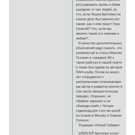
ретушировать жизнь и облик
ушедших от нас людей, но
что, если Лешка Кретинин на
самом деле был именно вот
таким, как о нем пишет Гера
Селегей? Что, если мы
именно таким его помним и
любим?..
В качестве дополнительных
объяснений надо сказать, что
упомянутый в статье Максим
Туханин в середине 90-х
также работал в нашей газете
и также был одним из авторов
ПАН-клуба. Потом он много
лет сотрудничал с
центральными телеканалами
как автор и редактор многих в
том числе юмористических
передач. (Хороших, не
«Кривое зеркало» и не
«Комеди-клаб».) Четыре
годаназад для этих же целей
он позвал в Москву и Георгия
Селегея.
Редакция «Новой Сибири»
АЛЕКСЕЙ Кретинин успел