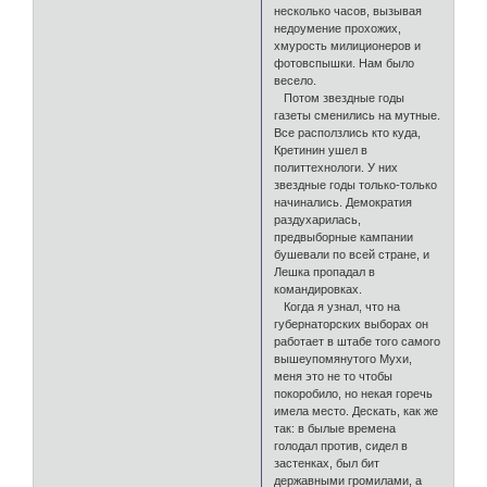
несколько часов, вызывая
недоумение прохожих,
хмурость милиционеров и
фотовспышки. Нам было
весело.
Потом звездные годы
газеты сменились на мутные.
Все расползлись кто куда,
Кретинин ушел в
политтехнологи. У них
звездные годы только-только
начинались. Демократия
раздухарилась,
предвыборные кампании
бушевали по всей стране, и
Лешка пропадал в
командировках.
Когда я узнал, что на
губернаторских выборах он
работает в штабе того самого
вышеупомянутого Мухи,
меня это не то чтобы
покоробило, но некая горечь
имела место. Дескать, как же
так: в былые времена
голодал против, сидел в
застенках, был бит
державными громилами, а