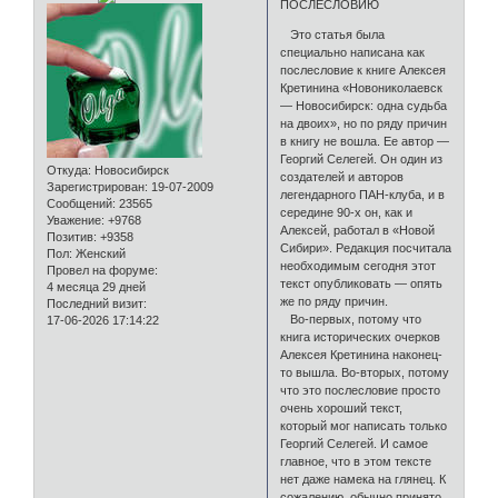
ПОСЛЕСЛОВИЮ
Это статья была
специально написана как
послесловие к книге Алексея
Кретинина «Новониколаевск
— Новосибирск: одна судьба
на двоих», но по ряду причин
в книгу не вошла. Ее автор —
Георгий Селегей. Он один из
Откуда:
Новосибирск
создателей и авторов
Зарегистрирован
: 19-07-2009
легендарного ПАН-клуба, и в
Сообщений:
23565
середине 90-х он, как и
Уважение:
+9768
Алексей, работал в «Новой
Позитив:
+9358
Сибири». Редакция посчитала
Пол:
Женский
необходимым сегодня этот
Провел на форуме:
текст опубликовать — опять
4 месяца 29 дней
же по ряду причин.
Последний визит:
Во-первых, потому что
17-06-2026 17:14:22
книга исторических очерков
Алексея Кретинина наконец-
то вышла. Во-вторых, потому
что это послесловие просто
очень хороший текст,
который мог написать только
Георгий Селегей. И самое
главное, что в этом тексте
нет даже намека на глянец. К
сожалению, обычно принято