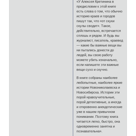
«У Алексея Кретинина в
предисловии к этой книге
есть слова о том, что обычно
историю краев и городов
пишут так, что «от скуки
скулы сводит». Такое,
действительно, встречается
сплошь и рядом. И будь вы
журналист, писатель, краевед
— какие бы важные вещи вы
ни пытались донести до
людей, вы свою работу
можете убить изначально,
если напишете эти важные
вещи сухо и скучно.
В книге собраны наиболее
любопытные, наиболее яркие
истории Новониколаевска и
Новосибирска. Истории эти
порой нравоучительные,
порой детективные, а иногда
и откровенно анекдотические
уже в нашем привычном
понимании. Поэтому книга
читается легко, быстро, она
одновременно занятна и
познавательна».