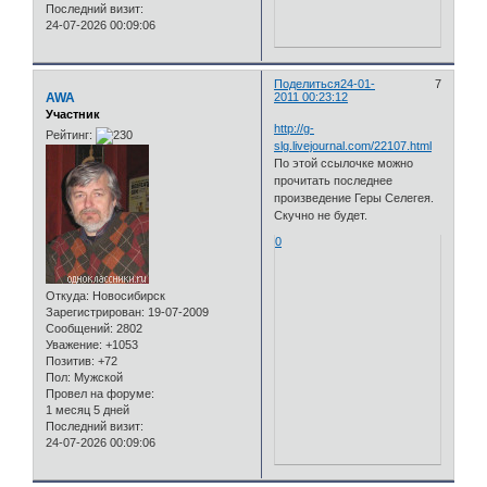
Последний визит:
24-07-2026 00:09:06
Поделиться
24-01-
7
AWA
2011 00:23:12
Участник
http://g-
Рейтинг:
slg.livejournal.com/22107.html
По этой ссылочке можно
прочитать последнее
произведение Геры Селегея.
Скучно не будет.
0
Откуда:
Новосибирск
Зарегистрирован
: 19-07-2009
Сообщений:
2802
Уважение:
+1053
Позитив:
+72
Пол:
Мужской
Провел на форуме:
1 месяц 5 дней
Последний визит:
24-07-2026 00:09:06