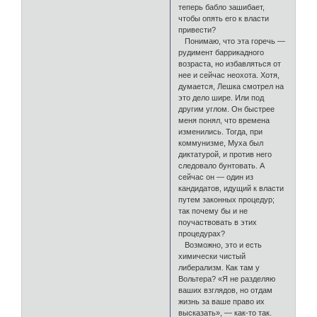
теперь бабло зашибает,
чтобы опять его к власти
привести?
Понимаю, что эта горечь —
рудимент баррикадного
возраста, но избавляться от
нее и сейчас неохота. Хотя,
думается, Лешка смотрел на
это дело шире. Или под
другим углом. Он быстрее
меня понял, что времена
изменились. Тогда, при
коммунизме, Муха был
диктатурой, и против него
следовало бунтовать. А
сейчас он — один из
кандидатов, идущий к власти
путем законных процедур;
так почему бы и не
поучаствовать в этих
процедурах?
Возможно, это и есть
химически чистый
либерализм. Как там у
Вольтера? «Я не разделяю
ваших взглядов, но отдам
жизнь за ваше право их
высказать», — как-то так.