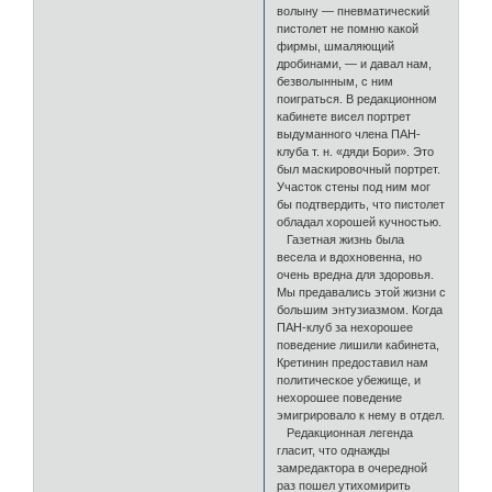
волыну — пневматический
пистолет не помню какой
фирмы, шмаляющий
дробинами, — и давал нам,
безволынным, с ним
поиграться. В редакционном
кабинете висел портрет
выдуманного члена ПАН-
клуба т. н. «дяди Бори». Это
был маскировочный портрет.
Участок стены под ним мог
бы подтвердить, что пистолет
обладал хорошей кучностью.
Газетная жизнь была
весела и вдохновенна, но
очень вредна для здоровья.
Мы предавались этой жизни с
большим энтузиазмом. Когда
ПАН-клуб за нехорошее
поведение лишили кабинета,
Кретинин предоставил нам
политическое убежище, и
нехорошее поведение
эмигрировало к нему в отдел.
Редакционная легенда
гласит, что однажды
замредактора в очередной
раз пошел утихомирить