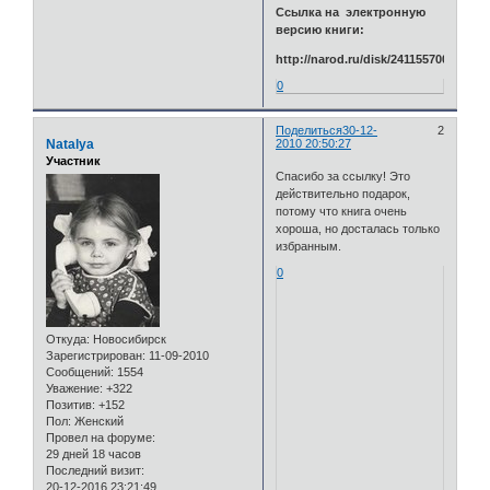
Ссылка на электронную
версию книги:
http://narod.ru/disk/2411557001/book.
0
Поделиться
30-12-
2
Natalya
2010 20:50:27
Участник
Спасибо за ссылку! Это
действительно подарок,
потому что книга очень
хороша, но досталась только
избранным.
0
Откуда:
Новосибирск
Зарегистрирован
: 11-09-2010
Сообщений:
1554
Уважение:
+322
Позитив:
+152
Пол:
Женский
Провел на форуме:
29 дней 18 часов
Последний визит:
20-12-2016 23:21:49