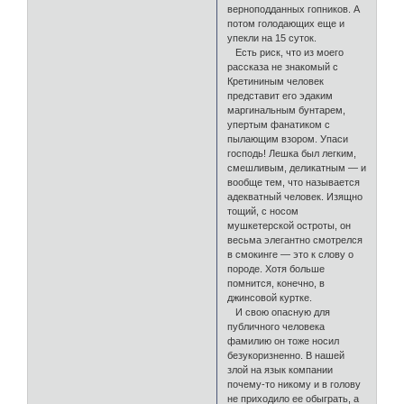
верноподданных гопников. А
потом голодающих еще и
упекли на 15 суток.
Есть риск, что из моего
рассказа не знакомый с
Кретининым человек
представит его эдаким
маргинальным бунтарем,
упертым фанатиком с
пылающим взором. Упаси
господь! Лешка был легким,
смешливым, деликатным — и
вообще тем, что называется
адекватный человек. Изящно
тощий, с носом
мушкетерской остроты, он
весьма элегантно смотрелся
в смокинге — это к слову о
породе. Хотя больше
помнится, конечно, в
джинсовой куртке.
И свою опасную для
публичного человека
фамилию он тоже носил
безукоризненно. В нашей
злой на язык компании
почему-то никому и в голову
не приходило ее обыграть, а