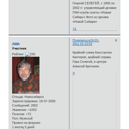
Георгий СЕЛЕГЕЙ, с 1993 по
2002 гг. управляющий делами
ПАН-клуба газеты «Новая
Сибирь» Фото из архива
«Новой Сибири»
+1
Поделиться
19-01-
6
AWA
2011 01:13:53
Участник
Крайний слева Константин
Рейтинг:
Кантеров, крайний справа
Гера Селегей, в центре
Алексей Кретинин
0
Откуда:
Новосибирск
Зарегистрирован
: 19-07-2009
Сообщений:
2802
Уважение:
+1053
Позитив:
+72
Пол:
Мужской
Провел на форуме:
1 месяц 5 дней