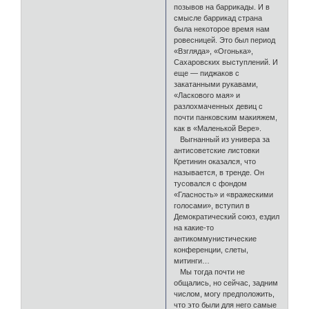
позывов на баррикады. И в
смысле баррикад страна
была некоторое время нам
ровесницей. Это был период
«Взгляда», «Огонька»,
Сахаровских выступлений. И
еще — пиджаков с
закатанными рукавами,
«Ласкового мая» и
разлохмаченных девиц с
почти панковским макияжем,
как в «Маленькой Вере».
Выгнанный из универа за
антисоветские листовки
Кретинин оказался, что
называется, в тренде. Он
тусовался с фондом
«Гласность» и «вражескими
голосами», вступил в
Демократический союз, ездил
на какие-то
антикоммунистические
конференции, слеты,
митинги…
Мы тогда почти не
общались, но сейчас, задним
числом, могу предположить,
что это были для него самые