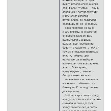
почти не выходит из дома,
пишет исторические очерки
для «Новой газеты» — они в
основном и составляют эту
книгу. Когда изредка
встречались, он выглядел
бодрящимся, но не бодрым.
Всех подоплек не дано
знать никому; мне кажется,
он просто закисал. Ему
нужны были масштаб,
размах, противостояние,
буча — а какая уж тут буча?
Кругом сплошная вертикаль
власти, губернаторы
назначаются, в выборах
поменьше тоже все заранее
ясно… Все скучно,
предсказуемо, цинично и
беспросветно хорошо.
Карнавал иссяк, начались
постылые стабильность и
бытовуха. С последствиями
для здоровья.
Любовь к красному словцу
принуждает меня сказать, что
сначала человек делает
эпоху по мере сил, а потом