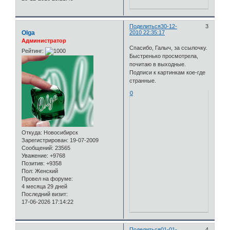
Поделиться
30-12-
3
Olga
2010 22:35:17
Администратор
Спасибо, Галыч, за ссылочку.
Рейтинг:
Быстренько просмотрела,
почитаю в выходные.
Подписи к картинкам кое-где
странные.
0
Откуда:
Новосибирск
Зарегистрирован
: 19-07-2009
Сообщений:
23565
Уважение:
+9768
Позитив:
+9358
Пол:
Женский
Провел на форуме:
4 месяца 29 дней
Последний визит:
17-06-2026 17:14:22
Поделиться
01-01-
4