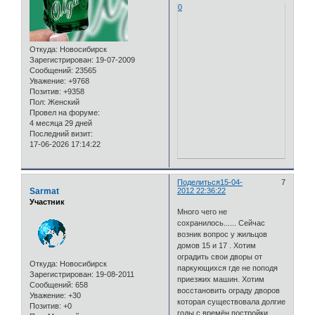
0
Откуда:
Новосибирск
Зарегистрирован
: 19-07-2009
Сообщений:
23565
Уважение:
+9768
Позитив:
+9358
Пол:
Женский
Провел на форуме:
4 месяца 29 дней
Последний визит:
17-06-2026 17:14:22
Поделиться
15-04-
7
Sarmat
2012 22:36:22
Участник
Много чего не
сохранилось...... Сейчас
возник вопрос у жильцов
домов 15 и 17 . Хотим
оградить свои дворы от
Откуда:
Новосибирск
паркующихся где не поподя
Зарегистрирован
: 19-08-2011
приезжих машин. Хотим
Сообщений:
658
восстановить ограду дворов
Уважение:
+30
которая существовала долгие
Позитив:
+0
годы с времён постройки