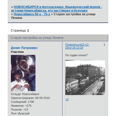
»
НОВОСИБИРСК в фотозагадках. Краеведческий форум -
история Новосибирска, его настоящее и будущее
»
Новосибирск 60-х - 70-х
»
Старая застройка на улице
Ленина
Страница:
1
Старая застройка на улице Ленина
Поделиться
22-12-
1
Денис Патрониус
2010 16:13:18
Участник
По годам попал?
Откуда:
Новосибирск
Зарегистрирован
: 06-08-2010
+2
Сообщений:
1708
Уважение:
+176
Позитив:
+13
Пол:
Мужской