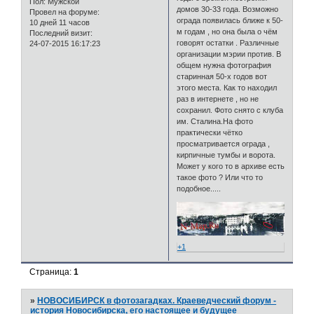
Пол:
Мужской
домов 30-33 года. Возможно
Провел на форуме:
ограда появилась ближе к 50-
10 дней 11 часов
м годам , но она была о чём
Последний визит:
говорят остатки . Различные
24-07-2015 16:17:23
организации мэрии против. В
общем нужна фотография
старинная 50-х годов вот
этого места. Как то находил
раз в интернете , но не
сохранил. Фото снято с клуба
им. Сталина.На фото
практически чётко
просматривается ограда ,
кирпичные тумбы и ворота.
Может у кого то в архиве есть
такое фото ? Или что то
подобное.....
+1
Страница:
1
»
НОВОСИБИРСК в фотозагадках. Краеведческий форум -
история Новосибирска, его настоящее и будущее