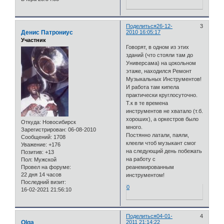
Поделиться
26-12-
3
Денис Патрониус
2010 16:05:17
Участник
Говорят, в одном из этих
зданий (что стояли там до
Универсама) на цокольном
этаже, находился Ремонт
Музыкальных Инструментов!
И работа там кипела
практически круглосуточно.
Т.к в те времена
инструментов не хватало (т.б.
хороших), а оркестров было
Откуда:
Новосибирск
много.
Зарегистрирован
: 06-08-2010
Постянно латали, паяли,
Сообщений:
1708
клеели чтоб музыкант смог
Уважение:
+176
на следующий день побежать
Позитив:
+13
на работу с
Пол:
Мужской
Провел на форуме:
реанемированным
22 дня 14 часов
инструментом!
Последний визит:
0
16-02-2021 21:56:10
Поделиться
04-01-
4
Olga
2011 21:14:22