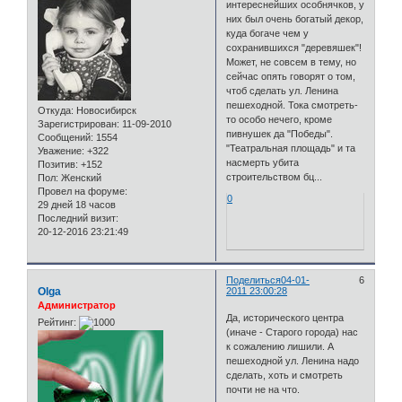
интереснейших особнячков, у
них был очень богатый декор,
куда богаче чем у
сохранившихся "деревяшек"!
Может, не совсем в тему, но
сейчас опять говорят о том,
чтоб сделать ул. Ленина
пешеходной. Тока смотреть-
Откуда:
Новосибирск
то особо нечего, кроме
Зарегистрирован
: 11-09-2010
пивнушек да "Победы".
Сообщений:
1554
"Театральная площадь" и та
Уважение:
+322
насмерть убита
Позитив:
+152
строительством бц...
Пол:
Женский
Провел на форуме:
0
29 дней 18 часов
Последний визит:
20-12-2016 23:21:49
Поделиться
04-01-
6
Olga
2011 23:00:28
Администратор
Да, исторического центра
Рейтинг:
(иначе - Старого города) нас
к сожалению лишили. А
пешеходной ул. Ленина надо
сделать, хоть и смотреть
почти не на что.