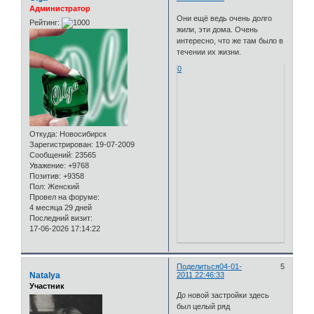
Администратор
Они ещё ведь очень долго
Рейтинг:
жили, эти дома. Очень
интересно, что же там было в
течении их жизни.
0
Откуда:
Новосибирск
Зарегистрирован
: 19-07-2009
Сообщений:
23565
Уважение:
+9768
Позитив:
+9358
Пол:
Женский
Провел на форуме:
4 месяца 29 дней
Последний визит:
17-06-2026 17:14:22
Поделиться
04-01-
5
Natalya
2011 22:46:33
Участник
До новой застройки здесь
был целый ряд