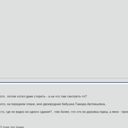
то.. потом хотел даже стереть - а на что там смотреть-то?
а фото, на переднем плане, моя двоюродная бабушка Тамара Артемьевна..
то, где не видно ни одного здания?.. тем более, что это не дорожка парка, а явно - про
7 года это точно