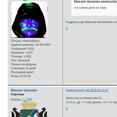
Михаил Цененко написал(а
я в самом деле не знаю..
А адресок,где бабушка жила,можно уз
0
Откуда:
Новосибирск
Зарегистрирован
: 15-08-2009
Сообщений:
4331
Уважение:
+1511
Позитив:
+1592
Пол:
Мужской
Провел на форуме:
5 месяцев 15 дней
Последний визит:
Вчера 23:54:35
Михаил Цененко
Поделиться
07-05-2018 02:21:23
Участник
Жили они на Некрасова 61..
Рейтинг:
то есть, да - я тоже думаю, что это Ц
0