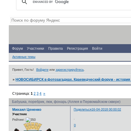
Форум
Участники
Правила
Регистрация
Войти
Активные темы
Привет, Гость!
Войдите
или
зарегистрируйтесь
.
»
НОВОСИБИРСК в фотозагадках. Краеведческий форум - история 
Страница:
1
2
3
4
»
Бабушка, поребрик, люк, фонарь (Аллея в Первомайском сквере)
Михаил Цененко
Поделиться
16-04-2018 00:00:02
Участник
.
Рейтинг:
0