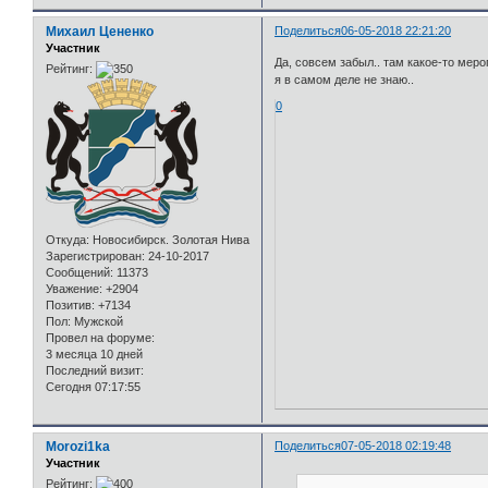
Михаил Цененко
Поделиться
06-05-2018 22:21:20
Участник
Да, совсем забыл.. там какое-то меро
Рейтинг:
я в самом деле не знаю..
0
Откуда:
Новосибирск. Золотая Нива
Зарегистрирован
: 24-10-2017
Сообщений:
11373
Уважение:
+2904
Позитив:
+7134
Пол:
Мужской
Провел на форуме:
3 месяца 10 дней
Последний визит:
Сегодня 07:17:55
Morozi1ka
Поделиться
07-05-2018 02:19:48
Участник
Рейтинг: