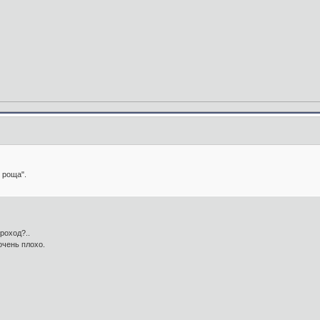
 роща".
роход?..
очень плохо.