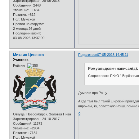
Зарегистрирован
: 28-05-2015
Сообщений:
2448
Уважение:
+1434
Позитив:
+812
Пол:
Мужской
Провел на форуме:
2 месяца 26 дней
Последний визит:
03-08-2026 13:37:00
Михаил Цененко
Поделиться
07-05-2018 14:45:11
Участник
Рейтинг:
Ромуальдович написал(а):
Скорее всего ПКиО " Берёзовая
Думал и про Рощу..
А где там был такой широкий проезд/п
впрочем, ту, советскую Рощу, помню 
0
Откуда:
Новосибирск. Золотая Нива
Зарегистрирован
: 24-10-2017
Сообщений:
11373
Уважение:
+2904
Позитив:
+7134
Пол:
Мужской