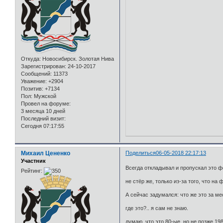
Откуда:
Новосибирск. Золотая Нива
Зарегистрирован
: 24-10-2017
Сообщений:
11373
Уважение:
+2904
Позитив:
+7134
Пол:
Мужской
Провел на форуме:
3 месяца 10 дней
Последний визит:
Сегодня 07:17:55
Михаил Цененко
Поделиться
06-05-2018 22:17:13
Участник
Всегда откладывал и пропускал это фо
Рейтинг:
не стёр же, только из-за того, что н
А сейчас задумался: что же это за мес
где это?.. я сам не знаю.
думаю, что это 80-ые, но не позже 198