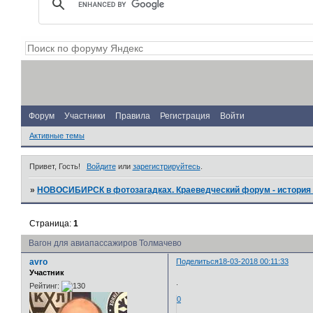
Форум
Участники
Правила
Регистрация
Войти
Активные темы
Привет, Гость!
Войдите
или
зарегистрируйтесь
.
»
НОВОСИБИРСК в фотозагадках. Краеведческий форум - история 
Страница:
1
Вагон для авиапассажиров Толмачево
avro
Поделиться
18-03-2018 00:11:33
Участник
.
Рейтинг:
0