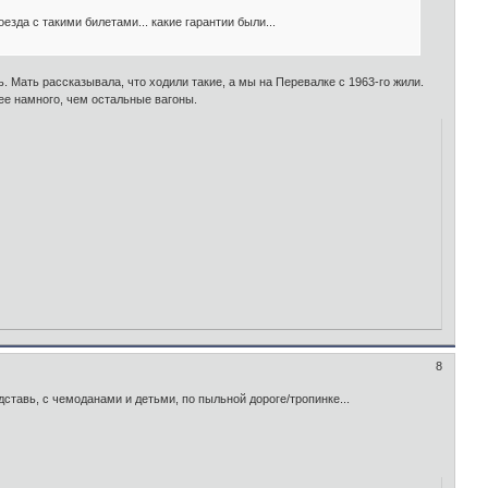
езда с такими билетами... какие гарантии были...
. Мать рассказывала, что ходили такие, а мы на Перевалке с 1963-го жили.
ее намного, чем остальные вагоны.
8
ставь, с чемоданами и детьми, по пыльной дороге/тропинке...