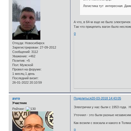
Логистика тут интересная. Даже 
А что, в 64-м еще не было электричек
Так что прицепить вагон было неслож
0
Откуда:
Новосибирск
Зарегистрирован
: 27-09-2012
Сообщений:
3112
Уважение:
+462
Позитив:
+5
Пол:
Мужской
Провел на форуме:
1 месяц 1 день
Последний визит:
26-01-2022 20:10:59
avro
Поделиться
20-03-2018 14:43:05
Участник
Электрички у нас были с 1953 года. 
Рейтинг:
Уточнил - это были разные независим
Как возили с вокзала и какого в Толма
0