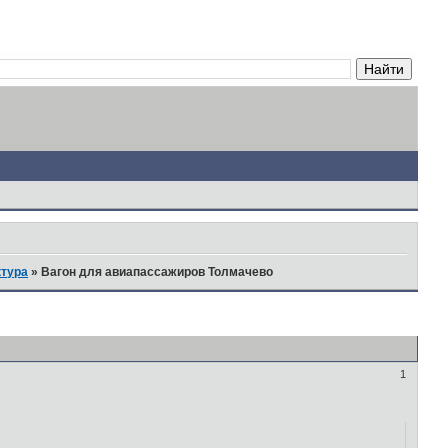
ктура
»
Вагон для авиапассажиров Толмачево
1