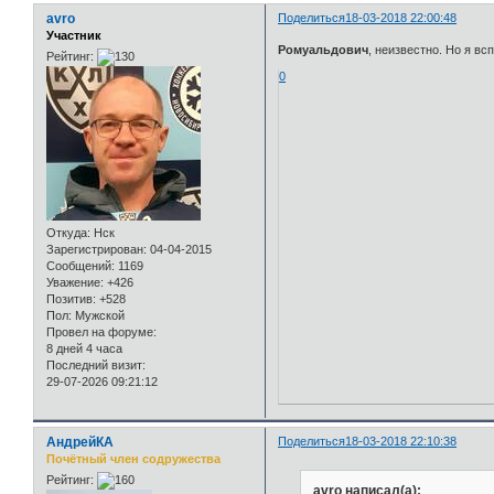
avro
Поделиться
18-03-2018 22:00:48
Участник
Ромуальдович
, неизвестно. Но я вс
Рейтинг:
0
Откуда:
Нск
Зарегистрирован
: 04-04-2015
Сообщений:
1169
Уважение:
+426
Позитив:
+528
Пол:
Мужской
Провел на форуме:
8 дней 4 часа
Последний визит:
29-07-2026 09:21:12
АндрейКА
Поделиться
18-03-2018 22:10:38
Почётный член содружества
Рейтинг:
avro написал(а):