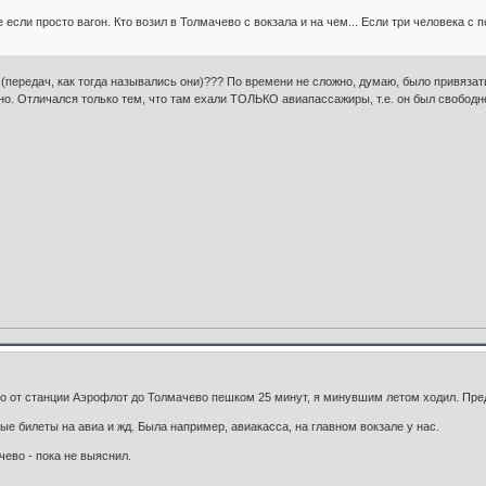
если просто вагон. Кто возил в Толмачево с вокзала и на чем... Если три человека с по
 (передач, как тогда назывались они)??? По времени не сложно, думаю, было привязать
но. Отличался только тем, что там ехали ТОЛЬКО авиапассажиры, т.е. он был свободн
Но от станции Аэрофлот до Толмачево пешком 25 минут, я минувшим летом ходил. Пред
ые билеты на авиа и жд. Была например, авиакасса, на главном вокзале у нас.
чево - пока не выяснил.