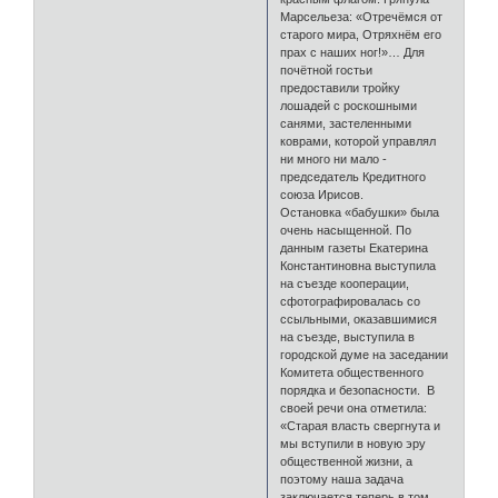
Марсельеза: «Отречёмся от
старого мира, Отряхнём его
прах с наших ног!»… Для
почётной гостьи
предоставили тройку
лошадей с роскошными
санями, застеленными
коврами, которой управлял
ни много ни мало -
председатель Кредитного
союза Ирисов.
Остановка «бабушки» была
очень насыщенной. По
данным газеты Екатерина
Константиновна выступила
на съезде кооперации,
сфотографировалась со
ссыльными, оказавшимися
на съезде, выступила в
городской думе на заседании
Комитета общественного
порядка и безопасности. В
своей речи она отметила:
«Старая власть свергнута и
мы вступили в новую эру
общественной жизни, а
поэтому наша задача
заключается теперь в том,