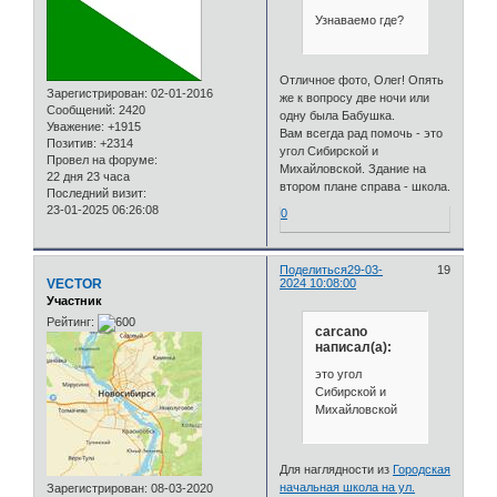
Узнаваемо где?
Отличное фото, Олег! Опять
Зарегистрирован
: 02-01-2016
же к вопросу две ночи или
Сообщений:
2420
одну была Бабушка.
Уважение:
+1915
Вам всегда рад помочь - это
Позитив:
+2314
угол Сибирской и
Провел на форуме:
Михайловской. Здание на
22 дня 23 часа
втором плане справа - школа.
Последний визит:
23-01-2025 06:26:08
0
Поделиться
29-03-
19
VECTOR
2024 10:08:00
Участник
Рейтинг:
carcano
написал(а):
это угол
Сибирской и
Михайловской
Для наглядности из
Городская
начальная школа на ул.
Зарегистрирован
: 08-03-2020