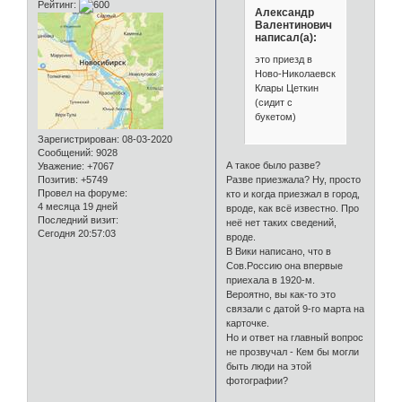
Рейтинг:
Александр
Валентинович
написал(а):
это приезд в
Ново-Николаевск
Клары Цеткин
(сидит с
букетом)
Зарегистрирован
: 08-03-2020
Сообщений:
9028
А такое было разве?
Уважение:
+7067
Позитив:
+5749
Разве приезжала? Ну, просто
Провел на форуме:
кто и когда приезжал в город,
4 месяца 19 дней
вроде, как всё известно. Про
Последний визит:
неё нет таких сведений,
Сегодня 20:57:03
вроде.
В Вики написано, что в
Сов.Россию она впервые
приехала в 1920-м.
Вероятно, вы как-то это
связали с датой 9-го марта на
карточке.
Но и ответ на главный вопрос
не прозвучал - Кем бы могли
быть люди на этой
фотографии?