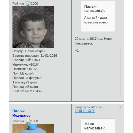
Рейтинг:
Палыч
написал(а):
А когда? - дата
известна точно.
10 марта 1917 год. Ново-
Николаевск .
+1
Откуда:
Новосибирск
Зарегистрирован
: 31-01-2016
Сообщений:
11874
Уважение:
+10164
Позитив:
+10168
Пол:
Мужской
Провел на форуме:
1 месяц 29 дней
Последний визит:
31-07-2026 20:54:45
Поделиться
20-02-
6
Палыч
2018 20:13:00
Модератор
Рейтинг:
Женя
написал(а):