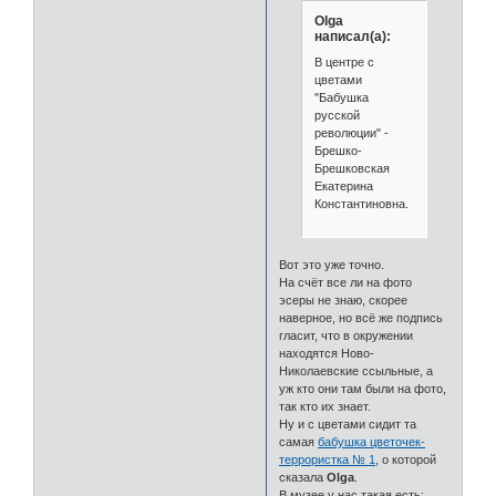
Olga
написал(а):
В центре с
цветами
"Бабушка
русской
революции" -
Брешко-
Брешковская
Екатерина
Константиновна.
Вот это уже точно.
На счёт все ли на фото
эсеры не знаю, скорее
наверное, но всё же подпись
гласит, что в окружении
находятся Ново-
Николаевские ссыльные, а
уж кто они там были на фото,
так кто их знает.
Ну и с цветами сидит та
самая
бабушка цветочек-
террористка № 1
, о которой
сказала
Olga
.
В музее у нас такая есть: