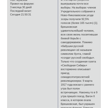
Пол:
Мужской
Провел на форуме:
выигрывала почти все
3 месяца 30 дней
выборы. На выборах членов
Последний визит:
Учредительного собрания в
Сегодня 21:50:31
Ново-Николаевском уезде
эсеры получили 92,5%
голосов (более 165 тысяч) [1].
Брешковская
удивительнейший человек,
всю свою жизнь посвятившая
боевой борьбе с
самодержавием. Помимо
«бабушки русской
революции» её называли
символом бунта, главой
«солдат русской свободы».
Только что созданная газета
«Свободная Сибирь»
восторженно описывает
приезд
семидесятитрехлетней
революционерки. 9 марта
1917 года вокзал с раннего
утра был полон
встречающих. Наконец-то в 9
утра пришёл поезд. Вагон II
класса, в котором ехала
Брешковская, был украшен
красным флагом. Грянула