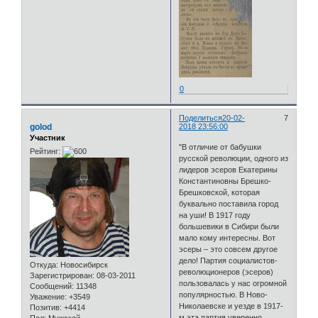
0
Поделиться
20-02-
7
golod
2018 23:56:00
Участник
"В отличие от бабушки
Рейтинг:
русской революции, одного из
лидеров эсеров Екатерины
Константиновны Брешко-
Брешковской, которая
буквально поставила город
на уши! В 1917 году
большевики в Сибири были
мало кому интересны. Вот
эсеры – это совсем другое
дело! Партия социалистов-
Откуда:
Новосибирск
революционеров (эсеров)
Зарегистрирован
: 08-03-2011
пользовалась у нас огромной
Сообщений:
11348
популярностью. В Ново-
Уважение:
+3549
Николаевске и уезде в 1917-
Позитив:
+4414
м эта партия уверенно