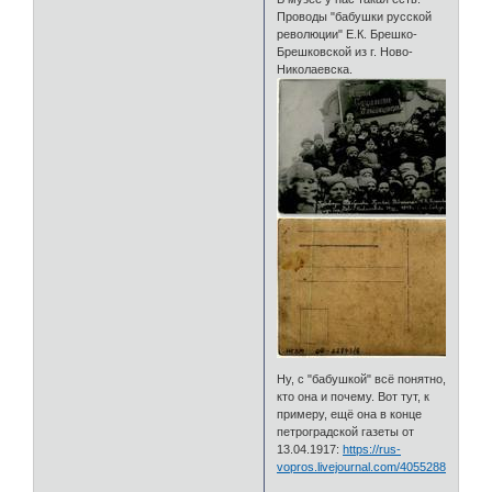
Проводы "бабушки русской
революции" Е.К. Брешко-
Брешковской из г. Ново-
Николаевска.
Ну, с "бабушкой" всё понятно,
кто она и почему. Вот тут, к
примеру, ещё она в конце
петроградской газеты от
13.04.1917:
https://rus-
vopros.livejournal.com/4055288.html