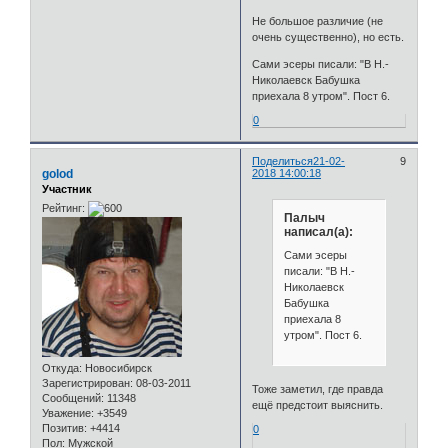
Не большое различие (не
очень существенно), но есть.
Сами эсеры писали: "В Н.-
Николаевск Бабушка
приехала 8 утром". Пост 6.
0
Поделиться
21-02-
9
golod
2018 14:00:18
Участник
Рейтинг:
Палыч
написал(а):
Сами эсеры
писали: "В Н.-
Николаевск
Бабушка
приехала 8
утром". Пост 6.
Откуда:
Новосибирск
Зарегистрирован
: 08-03-2011
Тоже заметил, где правда
Сообщений:
11348
ещё предстоит выяснить.
Уважение:
+3549
Позитив:
+4414
0
Пол:
Мужской