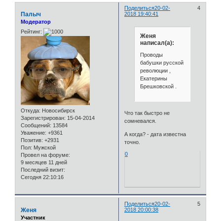
Поделиться
20-02-
4
Палыч
2018 19:40:41
Модератор
Рейтинг:
Женя
написал(а):
Проводы
бабушки русской
революции ,
Екатерины
Брешковской .
Откуда:
Новосибирск
Что так быстро не
Зарегистрирован
: 15-04-2014
сомневался.
Сообщений:
13584
Уважение:
+9361
А когда? - дата известна
Позитив:
+2931
точно.
Пол:
Мужской
0
Провел на форуме:
9 месяцев 11 дней
Последний визит:
Сегодня 22:10:16
Поделиться
20-02-
5
Женя
2018 20:00:38
Участник