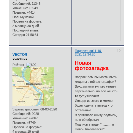
Сообщений:
11348
Уважение:
+3549
Позитив:
+4414
Пол:
Мужской
Провел на форуме:
3 месяца 30 дней
Последний визит:
Сегодня 21:50:31
Поделиться
11-10-
12
VECTOR
2021 12:34:26
Участник
Новая
Рейтинг:
фотозагадка
Вопрос: Кем бы могли быть
люди на этой фотографии?
Вряд ли кого тут кто узнает
персонально, но всё же кто-
то тут узнаваем...
Исходя из этого и можно
будет сделать вывод кто
Зарегистрирован
: 08-03-2020
остальные.
Сообщений:
9028
В оригинале снизу подпись,
Уважение:
+7067
но я её обрезал.
Позитив:
+5749
Подпись в виде: "........... в
Провел на форуме:
Ново-Николаевске"
4 месяца 19 дней