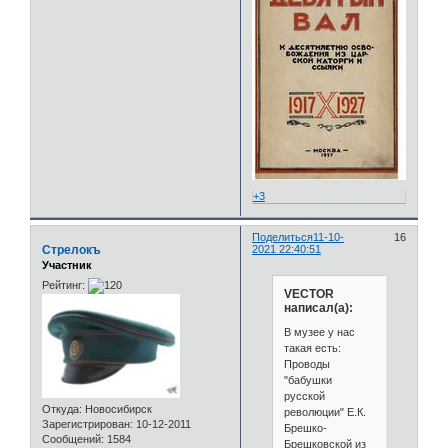
+3
Поделиться
11-10-
16
Стрелокъ
2021 22:40:51
Участник
Рейтинг:
VECTOR
написал(а):
В музее у нас
такая есть:
Проводы
"бабушки
русской
Откуда:
Новосибирск
революции" Е.К.
Зарегистрирован
: 10-12-2011
Брешко-
Сообщений:
1584
Брешковской из