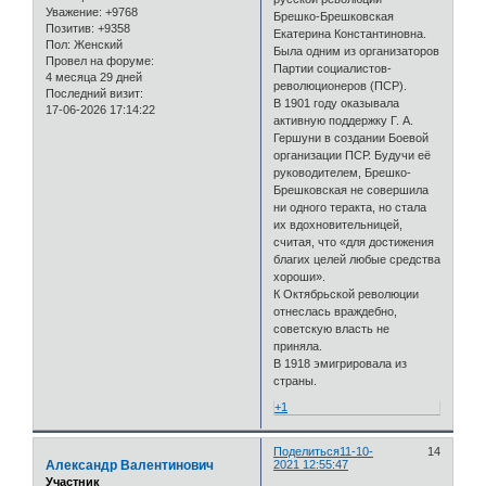
Уважение:
+9768
Брешко-Брешковская
Позитив:
+9358
Екатерина Константиновна.
Пол:
Женский
Была одним из организаторов
Провел на форуме:
Партии социалистов-
4 месяца 29 дней
революционеров (ПСР).
Последний визит:
В 1901 году оказывала
17-06-2026 17:14:22
активную поддержку Г. А.
Гершуни в создании Боевой
организации ПСР. Будучи её
руководителем, Брешко-
Брешковская не совершила
ни одного теракта, но стала
их вдохновительницей,
считая, что «для достижения
благих целей любые средства
хороши».
К Октябрьской революции
отнеслась враждебно,
советскую власть не
приняла.
В 1918 эмигрировала из
страны.
+1
Поделиться
11-10-
14
Александр Валентинович
2021 12:55:47
Участник