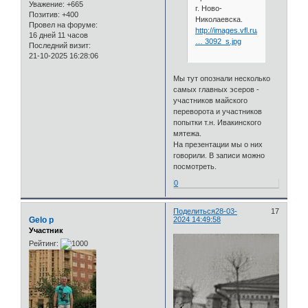
Уважение:
+665
г. Ново-
Позитив:
+400
Николаевска.
Провел на форуме:
http://images.vfl.ru/ii/1633938093
16 дней 11 часов
… 3092_s.jpg
Последний визит:
21-10-2025 16:28:06
Мы тут опознали несколько
самых главных эсеров -
участников майского
переворота и участников
попытки т.н. Ивакинского
мятежа.
На презентации мы о них
говорили. В записи можно
посмотреть.
0
Поделиться
28-03-
17
Gelo p
2024 14:49:58
Участник
Рейтинг: