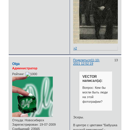
+2
Поделиться
11-10-
13
Olga
2021 12:52:19
Администратор
Рейтинг:
VECTOR
написал(а):
Вопрос: Кем бы
могли быть люди
на этой
фотографии?
Эсеры.
Откуда:
Новосибирск
Зарегистрирован
: 19-07-2009
В центре с цветами "Бабушка
Сообщений:
23565
русской революции" -