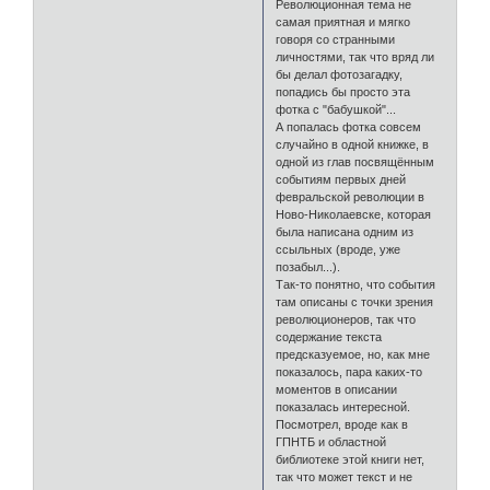
Революционная тема не
самая приятная и мягко
говоря со странными
личностями, так что вряд ли
бы делал фотозагадку,
попадись бы просто эта
фотка с "бабушкой"...
А попалась фотка совсем
случайно в одной книжке, в
одной из глав посвящённым
событиям первых дней
февральской революции в
Ново-Николаевске, которая
была написана одним из
ссыльных (вроде, уже
позабыл...).
Так-то понятно, что события
там описаны с точки зрения
революционеров, так что
содержание текста
предсказуемое, но, как мне
показалось, пара каких-то
моментов в описании
показалась интересной.
Посмотрел, вроде как в
ГПНТБ и областной
библиотеке этой книги нет,
так что может текст и не