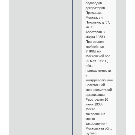
садоводов-
декораторов..
Проживал:
Москва, ул.
Покровка, д. 37,
кв. 13..
Арестован 3
марта 1938 г.
Приговорен:
тройкой при
УНКВД по
Московской обл.
29 мая 1938 г.,
обв.:
принадлежности
к
контрреволюционной
нелегальной
меньшевистской
организации.
Расстрелян 10
июня 1938 г.
Место
захоронения -
место
захоронения -
Московская обл.,
Бутово.