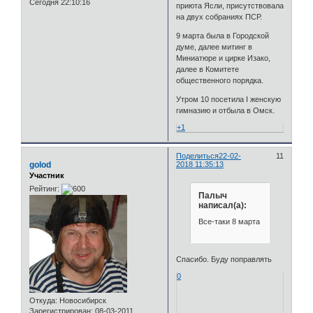
Сегодня 22:10:16
приюта Ясли, присутствовала
на двух собраниях ПСР.
9 марта была в Городской
думе, далее митинг в
Миниатюре и цирке Изако,
далее в Комитете
общественного порядка.
Утром 10 посетила I женскую
гимназию и отбыла в Омск.
+1
Поделиться
22-02-
11
golod
2018 11:35:13
Участник
Рейтинг:
Палыч
написал(а):
Все-таки 8 марта
Спасибо. Буду поправлять
0
Откуда:
Новосибирск
Зарегистрирован
: 08-03-2011