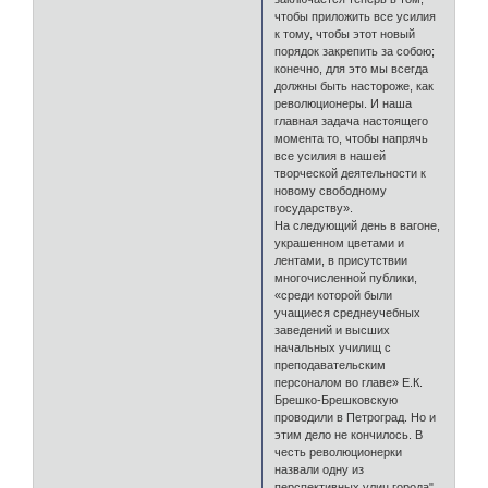
чтобы приложить все усилия
к тому, чтобы этот новый
порядок закрепить за собою;
конечно, для это мы всегда
должны быть настороже, как
революционеры. И наша
главная задача настоящего
момента то, чтобы напрячь
все усилия в нашей
творческой деятельности к
новому свободному
государству».
На следующий день в вагоне,
украшенном цветами и
лентами, в присутствии
многочисленной публики,
«среди которой были
учащиеся среднеучебных
заведений и высших
начальных училищ с
преподавательским
персоналом во главе» Е.К.
Брешко-Брешковскую
проводили в Петроград. Но и
этим дело не кончилось. В
честь революционерки
назвали одну из
перспективных улиц города".