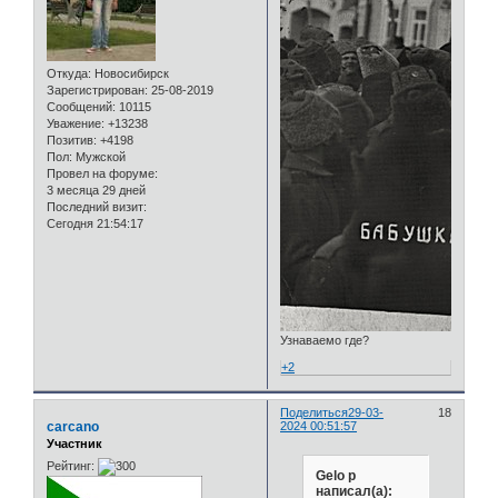
Откуда:
Новосибирск
Зарегистрирован
: 25-08-2019
Сообщений:
10115
Уважение:
+13238
Позитив:
+4198
Пол:
Мужской
Провел на форуме:
3 месяца 29 дней
Последний визит:
Сегодня 21:54:17
Узнаваемо где?
+2
Поделиться
29-03-
18
carcano
2024 00:51:57
Участник
Рейтинг:
Gelo p
написал(а):