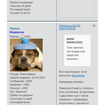
Провел на форуме:
3 месяца 30 дней
Последний визит:
Сегодня 21:50:31
Поделиться
22-02-
10
Палыч
2018 00:40:30
Модератор
Рейтинг:
golod
написал(а):
Тоже заметил,
где правда ещё
предстоит
выяснить.
Все-таки 8 марта: если
Откуда:
Новосибирск
прочитать
бюллетень
Зарегистрирован
: 15-04-2014
Сообщений:
13584
Примерная хроника
Уважение:
+9361
Приехала 8 марта, толкнула
Позитив:
+2931
Пол:
Мужской
речь на вокзале, встретилась
Провел на форуме:
с друзьями и до 4 часов
9 месяцев 11 дней
говорила с товарищами,
Последний визит:
встретилась с детьми из