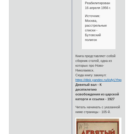
Реабилитирован
16 апреля 1956 г.
Источник:
Москва,
расстрельные
списки -
Бутовский
полигон
Книга представляет собой
сборник статей, одна из
которых про Ново-
Николаевск.
Сюда книгу закинул:
https://disk.yandex.ru/i/ufyLYhpoEi5fJw
Девятый вал - К
десятилетию
освобождения из царской
каторги и ссылки - 1927
Читать начинать с указанной
ниже страницы - 105-й.