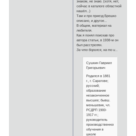
знаком, не знаю. (хотя, нет,
сейчас в каталоге областной
нашёл...)
Там и про приезд Брешко
описано, и другое...
В общем, материал на
любителя.
Как я понял поискав про
автора статьи, в 1938-м он
был расстрелян.
За что боролся, на то и...
Сушкин Гавриил
Григорьевич
Родился в 1881
г., г. Саратове;
русский;
образование
незаконченное
высшее; бывш.
меньшевик, чл.
РСДРП 1900-
1917 гг.;
руководитель
производственного
обучения в
школе