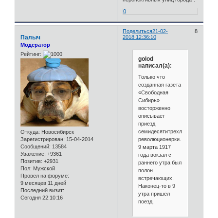
0
Поделиться
21-02-
8
Палыч
2018 12:36:10
Модератор
Рейтинг:
golod
написал(а):
Только что
созданная газета
«Свободная
Сибирь»
восторженно
описывает
приезд
семидесятитрехлетней
Откуда:
Новосибирск
революционерки.
Зарегистрирован
: 15-04-2014
Сообщений:
13584
9 марта 1917
Уважение:
+9361
года вокзал с
Позитив:
+2931
раннего утра был
Пол:
Мужской
полон
Провел на форуме:
встречающих.
9 месяцев 11 дней
Наконец-то в 9
Последний визит:
утра пришёл
Сегодня 22:10:16
поезд.