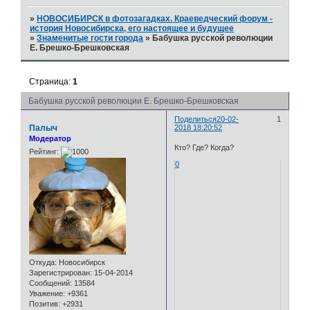
»
НОВОСИБИРСК в фотозагадках. Краеведческий форум -
история Новосибирска, его настоящее и будущее
»
Знаменитые гости города
»
Бабушка русской революции
Е. Брешко-Брешковская
Страница:
1
Бабушка русской революции Е. Брешко-Брешковская
Поделиться
20-02-
1
Палыч
2018 18:20:52
Модератор
Кто? Где? Когда?
Рейтинг:
0
Откуда:
Новосибирск
Зарегистрирован
: 15-04-2014
Сообщений:
13584
Уважение:
+9361
Позитив:
+2931