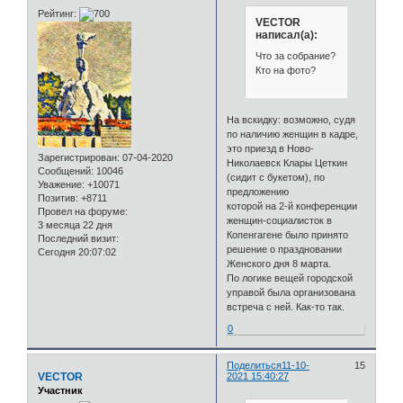
Рейтинг:
VECTOR
написал(а):
Что за собрание?
Кто на фото?
На вскидку: возможно, судя
по наличию женщин в кадре,
это приезд в Ново-
Зарегистрирован
: 07-04-2020
Николаевск Клары Цеткин
Сообщений:
10046
(сидит с букетом), по
Уважение:
+10071
предложению
Позитив:
+8711
которой на 2-й конференции
Провел на форуме:
женщин-социалисток в
3 месяца 22 дня
Копенгагене было принято
Последний визит:
решение о праздновании
Сегодня 20:07:02
Женского дня 8 марта.
По логике вещей городской
управой была организована
встреча с ней. Как-то так.
0
Поделиться
11-10-
15
VECTOR
2021 15:40:27
Участник