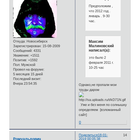
Предположим ,
что 2012 год .
январь . 9-30
час.
Максим
Откуда:
Новосибирск
Малиновский
Зарегистрирован
: 15-08-2009
написал(а):
Сообщений:
4331
Уважение:
+1511
это было 2
Позитив:
+1592
февраля 2011 г.
Пол:
Мужской
10-25 час
Провел на форуме:
5 месяцев 15 дней
Последний визит:
Вчера 23:54:35
Однако,не пропали мои
труды даром
Уже и без меня по солнышку
определяем [взломанный
сайт]
0
Поделиться
18-01-
14
Ромуальдович
2019 00:05:38