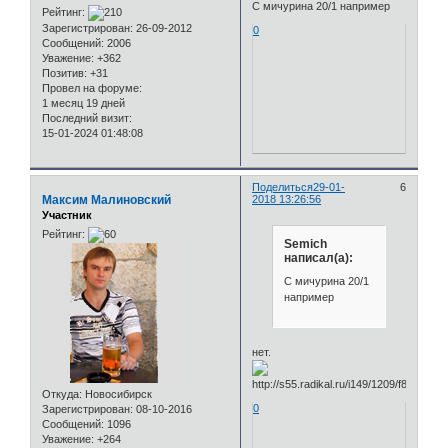
С мичурина 20/1 например
Рейтинг:
Зарегистрирован
: 26-09-2012
0
Сообщений:
2006
Уважение:
+362
Позитив:
+31
Провел на форуме:
1 месяц 19 дней
Последний визит:
15-01-2024 01:48:08
Поделиться
29-01-
6
Максим Малиновский
2018 13:26:56
Участник
Рейтинг:
Semich
написал(а):
С мичурина 20/1
например
нет.
Откуда:
Новосибирск
0
Зарегистрирован
: 08-10-2016
Сообщений:
1096
Уважение:
+264