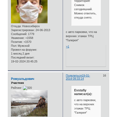
территория!
Снимок
сегодняшний.
Можно ответить,
откуда снято.
Откуда:
Новосибирск
Зарегистрирован
: 24-06-2013
с авто парковки, что на
Сообщений:
1779
верхних этажах ТРЦ
Уважение:
+1558
"Галерея"
Позитив:
+1570
Пол:
Мужской
+1
Провел на форуме:
1 месяц 2 дня
Последний визит:
19-02-2024 20:45:25
Поделиться
19-01-
16
Ромуальдович
2019 09:33:14
Участник
Рейтинг:
Evstafiy
написал(а):
с авто парковки,
что на верхних
этажах ТРЦ
"Галерея"