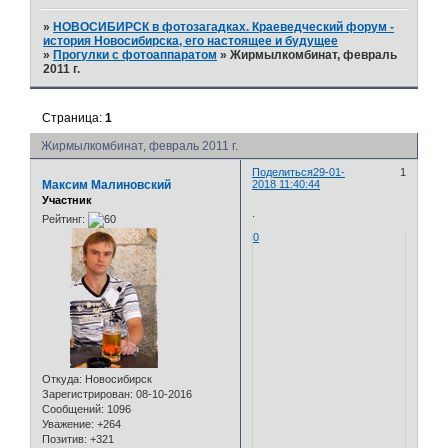
»
НОВОСИБИРСК в фотозагадках. Краеведческий форум -
история Новосибирска, его настоящее и будущее
»
Прогулки с фотоаппаратом
»
Жирмылкомбинат, февраль
2011 г.
Страница:
1
Жирмылкомбинат, февраль 2011 г.
Поделиться
29-01-
1
Максим Малиновский
2018 11:40:44
Участник
.
Рейтинг:
0
Откуда:
Новосибирск
Зарегистрирован
: 08-10-2016
Сообщений:
1096
Уважение:
+264
Позитив:
+321