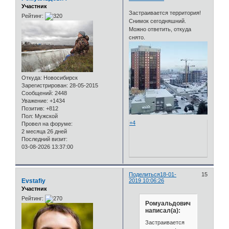
Участник
Застраивается территория!
Рейтинг:
Снимок сегодняшний.
Можно ответить, откуда
снято.
Откуда:
Новосибирск
Зарегистрирован
: 28-05-2015
Сообщений:
2448
Уважение:
+1434
Позитив:
+812
Пол:
Мужской
+4
Провел на форуме:
2 месяца 26 дней
Последний визит:
03-08-2026 13:37:00
Поделиться
18-01-
15
Evstafiy
2019 10:06:26
Участник
Рейтинг:
Ромуальдович
написал(а):
Застраивается