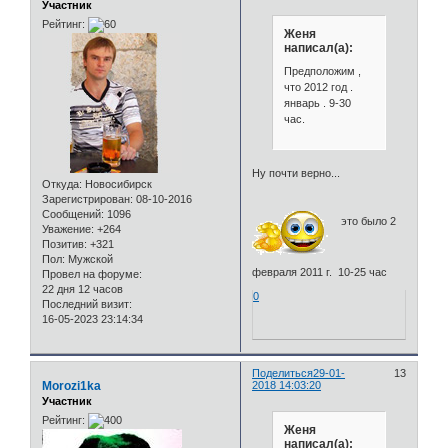
Участник
Рейтинг:
Женя
написал(а):
Предположим ,
что 2012 год .
январь . 9-30
час.
Ну почти верно...
Откуда:
Новосибирск
Зарегистрирован
: 08-10-2016
Сообщений:
1096
это было 2
Уважение:
+264
Позитив:
+321
Пол:
Мужской
февраля 2011 г. 10-25 час
Провел на форуме:
22 дня 12 часов
0
Последний визит:
16-05-2023 23:14:34
Поделиться
29-01-
13
Morozi1ka
2018 14:03:20
Участник
Рейтинг:
Женя
написал(а):