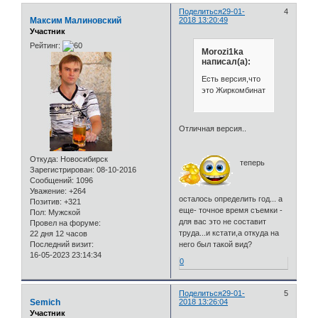
Поделиться
29-01-
4
Максим Малиновский
2018 13:20:49
Участник
Рейтинг:
Morozi1ka
написал(а):
Есть версия,что
это Жиркомбинат
Отличная версия..
Откуда:
Новосибирск
теперь
Зарегистрирован
: 08-10-2016
Сообщений:
1096
Уважение:
+264
осталось определить год... а
Позитив:
+321
еще- точное время съемки -
Пол:
Мужской
для вас это не составит
Провел на форуме:
труда...и кстати,а откуда на
22 дня 12 часов
Последний визит:
него был такой вид?
16-05-2023 23:14:34
0
Поделиться
29-01-
5
Semich
2018 13:26:04
Участник