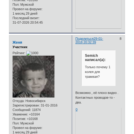
Позитив:
+10168
Пол:
Мужской
Провел на форуме:
1 месяц 29 дней
Последний визит:
31-07-2026 20:54:45
Поделиться
29-01-
8
Женя
2018 20:32:39
Участник
Рейтинг:
Semich
написал(а):
Только почему 1
колея для
трамвая?
Возможно , её плохо видно .
Контактных проводов-то -
Откуда:
Новосибирск
два.
Зарегистрирован
: 31-01-2016
0
Сообщений:
11874
Уважение:
+10164
Позитив:
+10168
Пол:
Мужской
Провел на форуме:
1 месяц 29 дней