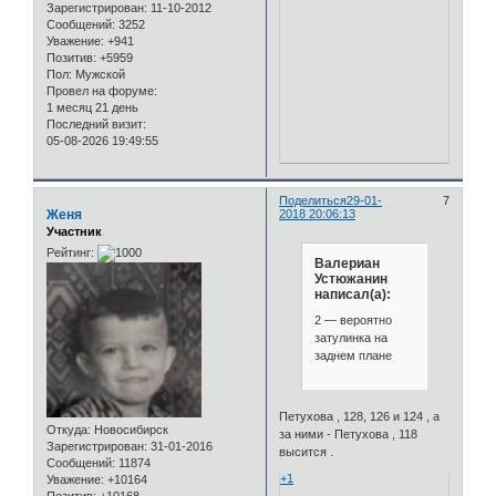
Зарегистрирован
: 11-10-2012
Сообщений:
3252
Уважение:
+941
Позитив:
+5959
Пол:
Мужской
Провел на форуме:
1 месяц 21 день
Последний визит:
05-08-2026 19:49:55
Поделиться
29-01-
7
Женя
2018 20:06:13
Участник
Рейтинг:
Валериан
Устюжанин
написал(а):
2 — вероятно
затулинка на
заднем плане
Петухова , 128, 126 и 124 , а
Откуда:
Новосибирск
за ними - Петухова , 118
Зарегистрирован
: 31-01-2016
высится .
Сообщений:
11874
+1
Уважение:
+10164