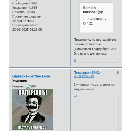
Сообщений:
2420
Semich
Уважение:
+1915
написал(а):
Позитив:
+2314
Провел на форуме:
1 - 4 маршрут у
22 дня 23 часа
С-Г 22.
Последний визит:
23-01-2025 06:26:08
Правильно, но постарайтесь
писать полностью
(Сибиряков-Гвардейцев, 22).
Это нужно для поиска.
0
Поделиться
29-01-
6
Валериан Устюжанин
2018 19:56:15
Участник
2 — вероятно затулинка на
Рейтинг:
заднем плане
+1