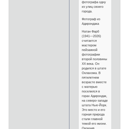
фотографа одну
из улиц своего
города.
Фотограф из
Адирондака
Натан Фарб
(1941—2026)
считается
мастером
пейзажной
фотографии
второй половины
XX века. Он
родился в штате
Оклахома. В
пятилетнем
возрасте вместе
с матерью
поселился в
горах Адирондак,
на северо-западе
штата Нью-Йорк.
Это место и его
горная природа
стали главной
темой его жизни.
Окончив