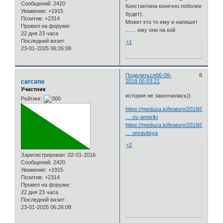
Сообщений:
2420
Константина конечно поболее
Уважение:
+1915
будет).
Позитив:
+2314
Может кто то ему и напишет
Провел на форуме:
....... ему они на кой
22 дня 23 часа
Последний визит:
+1
23-01-2025 06:26:08
Поделиться
06-09-
8
carcano
2018 05:03:21
Участник
история не закончилась))
Рейтинг:
https://meduza.io/feature/2018/09/05/ly
… ov-ameriki
https://meduza.io/feature/2018/09/05/ya
… onravitsya
+2
Зарегистрирован
: 02-01-2016
Сообщений:
2420
Уважение:
+1915
Позитив:
+2314
Провел на форуме:
22 дня 23 часа
Последний визит:
23-01-2025 06:26:08