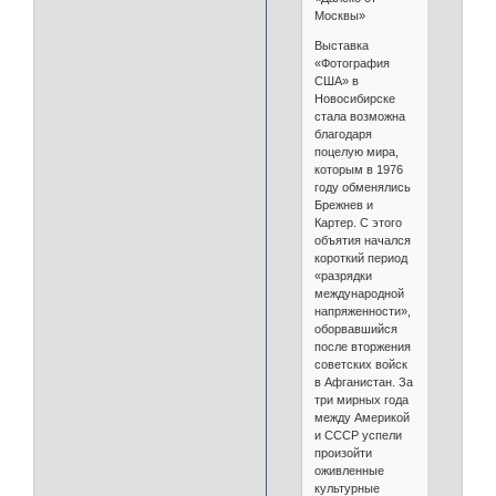
Москвы»
Выставка
«Фотография
США» в
Новосибирске
стала возможна
благодаря
поцелую мира,
которым в 1976
году обменялись
Брежнев и
Картер. С этого
объятия начался
короткий период
«разрядки
международной
напряженности»,
оборвавшийся
после вторжения
советских войск
в Афганистан. За
три мирных года
между Америкой
и СССР успели
произойти
оживленные
культурные