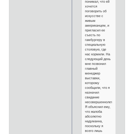
понимал, что ей
хочется
поговорить об
искусстве с
живым
американцем, и
пригласил ее
съесть по
гамбургеру в
специальную
столовую, где
нас кормили. На
следующий день
мне позвонил
главный
менеджер
выставки,
которому
сообщили, что я
назначил
свидание
несовершеннолетней.
Я объяснил ему,
что жалоба
абсолютно
надуманна,
поскольку я
всего лишь