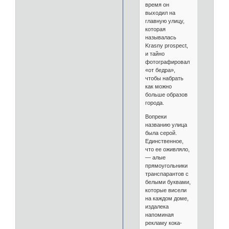
время он
выходил на
главную улицу,
которая
называлась
Krasny prospect,
и тайно
фотографировал
«от бедра»,
чтобы набрать
как можно
больше образов
города.
Вопреки
названию улица
была серой.
Единственное,
что ее оживляло,
— алые
прямоугольники
транспарантов с
белыми буквами,
которые висели
на каждом доме,
издалека
напоминая
рекламу кока-