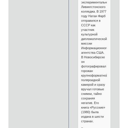
экспериментального
Ливингстонского
колледжа. В 1977
году Натан Фарб
отправился в
СССР как
участник
культурной
дипломатической
миссии
Информационного
агентства США.
В Новосибирске
он
фотографировал
горожан
крупноформатной
поляроидной
камерой и сразу
вручал готовые
снимки, тайно
сохраняя
негатив. Его
книга «Русские»
(1980) была
издана в шести
странах.