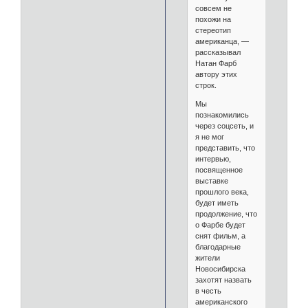
совсем не
похожи на
стереотип
американца, —
рассказывал
Натан Фарб
автору этих
строк.
Мы
познакомились
через соцсеть, и
я не мог
представить, что
интервью,
посвященное
выставке
прошлого века,
будет иметь
продолжение, что
о Фарбе будет
снят фильм, а
благодарные
жители
Новосибирска
захотят назвать
в честь
американского