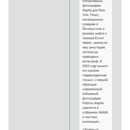
Репортажные
фотографии
Фарба для New
York Times,
посвященные
пожарам в
Йеллоустоне и
разливу нефти с
танкера Exxon
Valdez, принесли
ему репутацию
летописца
природных
катастроф. В
2004 году вышел
его альбом
«Адирондакская
глушь», ставший
образцом
современной
пейзажной
фотографии.
Работы Фарба
хранятся в
собраниях МоМА
и частных
коллекциях.
«Далеко от