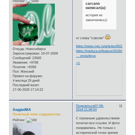
Рейтинг:
carcano
написал(а):
история не
закончилась))
от слова "совсем"
https://news.ngs.ru/articles/65336081/
Откуда:
Новосибирск
https://meduza.io/feature/2018/09/05/ya
Зарегистрирован
: 19-07-2009
… onravitsya
Сообщений:
23565
Уважение:
+9768
+1
Позитив:
+9358
Пол:
Женский
Провел на форуме:
4 месяца 29 дней
Последний визит:
17-06-2026 17:14:22
Поделиться
07-09-
11
АндрейКА
2018 21:08:54
Почётный член содружества
С огромным удовольствием
Рейтинг:
почитал все ссылки. И фото
понравились. Не только с
исторической точки зрения.