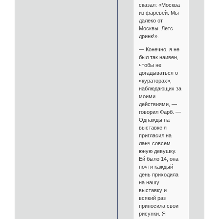
сказал: «Москва
из фаревей. Мы
далеко от
Москвы. Летс
дринк!».
— Конечно, я не
был так наивен,
чтобы не
догадываться о
«кураторах»,
наблюдающих за
моими
действиями, —
говорил Фарб. —
Однажды на
выставке я
пригласил на
ланч совсем
юную девушку.
Ей было 14, она
почти каждый
день приходила
на нашу
выставку и
всякий раз
приносила свои
рисунки. Я