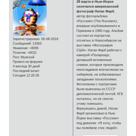
28 марта в Нью-Йорке
скончался американский
фотограф Натан Фарб
,
автор фотоальбома
«Русские» (The Russians),
впервые опубликованного в
Германии в 1980 году. Альбом
состоял из портретов,
Зарегистрирован
: 05-08-2016
отснятых в Новосибирске на
Сообщений:
13363
выставке «Фотография
Уважение:
+8095
США». Натан Фарб работал с
Позитив:
+6632
камерой «Полароид»,
Пол:
Мужской
делавшей мгновенные
Провел на форуме:
снимки, которые производили
4 месяца 30 дней
неизгладимое впечатление на
Последний визит:
сибиряков, не избалованных
Сегодня 12:26:35
западными технологиями.
Фотопленки с портретами
были вывезены из СССР
дипломатической почтой. КГБ
пыталось, но не смогло
этому помешать.
Вернувшись домой, Натан
Фарб организовал в Нью-
Йорке выставку «Русские»
под девизом: «Я хочу, чтобы
вы полюбили этих людей».