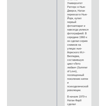
Университет
Ратгерс в Нью-
Джерси, Натан
переехал в Нью-
Йорк, купил
первый
фотоаппарат и
навсегда увлекся
фотографией. В
середине 1960-х
он сделал серию
снимков на
улицах нью-
йоркского Ист-
Виллиджа,
составившую
цикл «Лето
любви» (Summer
of Love),
посвященный
поколению хиппи
и
психоделической
революции.
В начале 1970-х
Натан Фарб
сделал