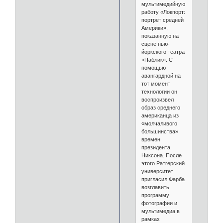
мультимедийную
работу «Локпорт:
портрет средней
Америки»,
показанную на
сцене нью-
йоркского театра
«Паблик». С
помощью
авангардной на
тот момент
технологии он
воспроизвел
образ среднего
американца из
«молчаливого
большинства»
времен
президента
Никсона. После
этого Ратгерский
университет
пригласил Фарба
возглавить
программу
фотографии и
мультимедиа в
рамках