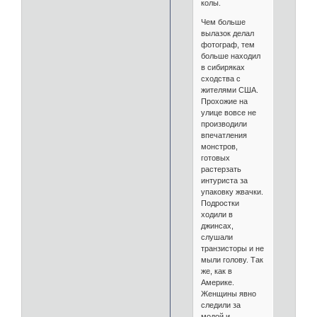
колы.
Чем больше
вылазок делал
фотограф, тем
больше находил
в сибиряках
сходства с
жителями США.
Прохожие на
улице вовсе не
производили
впечатления
монстров,
готовых
растерзать
интуриста за
упаковку жвачки.
Подростки
ходили в
джинсах,
слушали
транзисторы и не
мыли голову. Так
же, как в
Америке.
Женщины явно
следили за
модой и