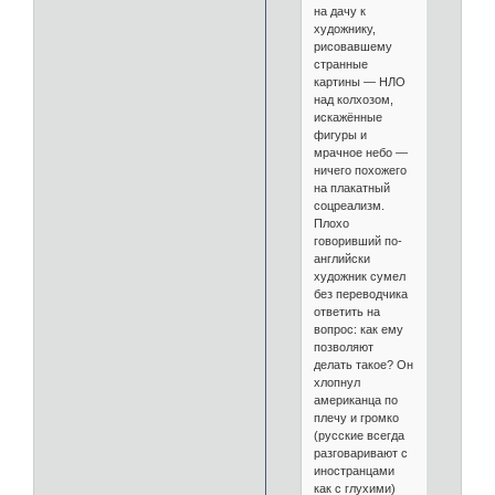
на дачу к
художнику,
рисовавшему
странные
картины — НЛО
над колхозом,
искажённые
фигуры и
мрачное небо —
ничего похожего
на плакатный
соцреализм.
Плохо
говоривший по-
английски
художник сумел
без переводчика
ответить на
вопрос: как ему
позволяют
делать такое? Он
хлопнул
американца по
плечу и громко
(русские всегда
разговаривают с
иностранцами
как с глухими)