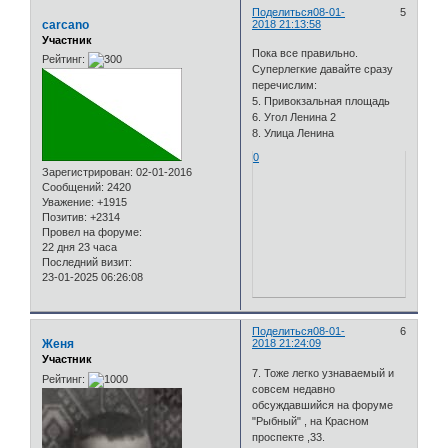
Поделиться
08-01-
5
carcano
2018 21:13:58
Участник
Пока все правильно.
Рейтинг:
Суперлегкие давайте сразу
перечислим:
5. Привокзальная площадь
6. Угол Ленина 2
8. Улица Ленина
0
Зарегистрирован
: 02-01-2016
Сообщений:
2420
Уважение:
+1915
Позитив:
+2314
Провел на форуме:
22 дня 23 часа
Последний визит:
23-01-2025 06:26:08
Поделиться
08-01-
6
Женя
2018 21:24:09
Участник
7. Тоже легко узнаваемый и
Рейтинг:
совсем недавно
обсуждавшийся на форуме
"Рыбный" , на Красном
проспекте ,33.