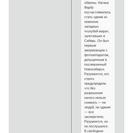
обмены. Натану
Фарбу
посчастливилось
стать одним из
немногих
западных
«голубей мира»,
залетевших в
Сибирь. Он был
первым
американцем с
фотоаппаратом,
допущенным в
послевоенный
Новосибирск.
Разумеется, его
строго
предупредили,
что без
разрешения
ничего нельзя
снимать — ни
людей, ни здания
— все
засекречено.
Разумеется, он
не послушался.
В свободное