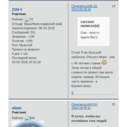
Поделиться
09-10-
14
ZSM-5
2018 00:28:42
Участник
Рейтинг:
carcano
Откуда:
Крым/Краснодарский край
написал(а):
Зарегистрирован
: 08-10-2018
Сообщений:
261
Она - просто
Уважение:
+139
ждала Вас))
Позитив:
+189
Пол:
Мужской
Провел на форуме:
Отож! Я же большой
4 дня 1 час
любитель Обского Моря - уже
Последний визит:
19-02-2026 20:32:18
с 45-летним стажем
Этом летом в общей
сложности провел там около
недели; правда, бОльшую
часть времени - в
Бурмистрово.
0
Поделиться
04-04-
15
alippa
2026 19:49:11
Участник
Я хотел, чтобы вы
Рейтинг:
полюбили этих людей