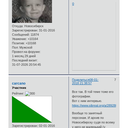
0
Откуда:
Новосибирск
Зарегистрирован
: 31-01-2016
Сообщений:
11874
Уважение:
+10164
Позитив:
+10168
Пол:
Мужской
Провел на форуме:
1 месяц 29 дней
Последний визит:
31-07-2026 20:54:45
Поделиться
08-01-
7
carcano
2018 21:38:57
Участник
Все так. В той теме тоже его
Рейтинг:
фотографии.
Вот с ним интервью.
https://www.sibreal.org/a/28928872.html
Вообще то занятный
персонаж. И архив по
Новосибирску судя по всему
Зарегистрирован
: 02-01-2016
у него не маленький (у