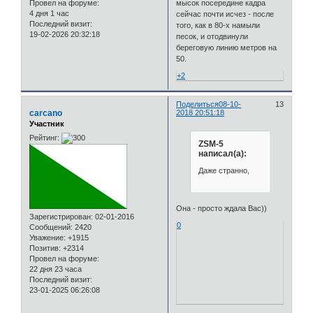
Провел на форуме:
мысок посередине кадра
4 дня 1 час
сейчас почти исчез - после
Последний визит:
того, как в 80-х намыли
19-02-2026 20:32:18
песок, и отодвинули
береговую линию метров на
50.
+2
Поделиться
08-10-
13
carcano
2018 20:51:18
Участник
Рейтинг:
ZSM-5
написал(а):
Даже странно,
Она - просто ждала Вас))
Зарегистрирован
: 02-01-2016
0
Сообщений:
2420
Уважение:
+1915
Позитив:
+2314
Провел на форуме:
22 дня 23 часа
Последний визит:
23-01-2025 06:26:08