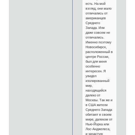
есть. На мой
взгляд, они мало
отличались от
американцев
Среднего
Запада. Или
даже совсем не
отличались.
Именно поэтому
Новосибирск,
расположенный в
центре России,
был для меня
особенно
интересен. Я
увидел
изолированный
мир,
находящийся
далеко от
Москвы. Так же и
в США жители
Среднего Запада
обитают в своем
мире, далеком от
Нью-Йорка или
Лос-Анджелеса,
и зачастую