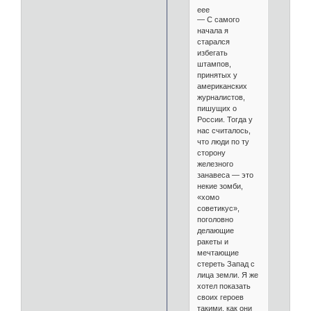
еее
— С самого
начала я
старался
избегать
штампов,
принятых у
американских
журналистов,
пишущих о
России. Тогда у
нас считалось,
что люди по ту
сторону
железного
занавеса — это
некие зомби,
«хомо
советикус»,
поголовно
делающие
ракеты и
мечтающие
стереть Запад с
лица земли. Я же
хотел показать
своих героев
такими, как они