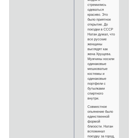
стремились
одеваться
красиво. Это
было приятное
открытие. До
поездки в СССР
Натан думал, что
все русские
женщины
выглядят как
жена Хрущева.
Мужчины носили
одинаковые
мешковатые
костюмы и
одинаковые
портфели с
бутылками
спиртного
внутри.
Совместное
опьянение было
единственной
формой
близости. Натан
вспоминал
поездку за город,