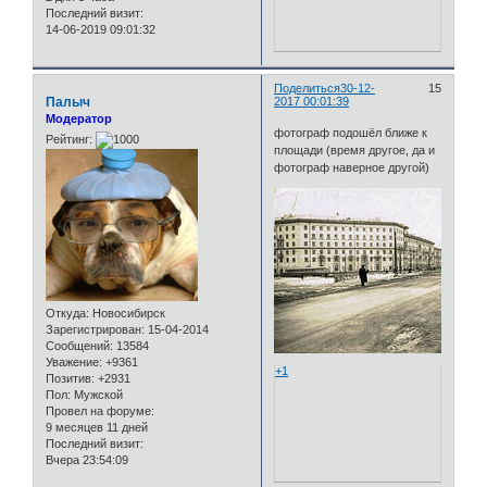
Последний визит:
14-06-2019 09:01:32
Поделиться
30-12-
15
Палыч
2017 00:01:39
Модератор
фотограф подошёл ближе к
Рейтинг:
площади (время другое, да и
фотограф наверное другой)
Откуда:
Новосибирск
Зарегистрирован
: 15-04-2014
Сообщений:
13584
Уважение:
+9361
+1
Позитив:
+2931
Пол:
Мужской
Провел на форуме:
9 месяцев 11 дней
Последний визит:
Вчера 23:54:09