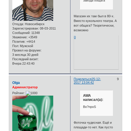
завода общага
Магазин их там был в 80-х.
Вместо кукольного театра. А
Откуда:
Новосибирск
вот общага? Теоретически,
Зарегистрирован
: 08-03-2011
возможно
Сообщений:
11348
Уважение:
+3549
0
Позитив:
+4414
Пол:
Мужской
Провел на форуме:
3 месяца 30 дней
Последний визит:
Вчера 22:43:40
Поделиться
25-12-
9
Olga
2017 13:04:42
Администратор
Рейтинг:
AWA
написал(а):
Во?проS
Фоточка чудесная. Ещё и
площади-то нет. Как пусто