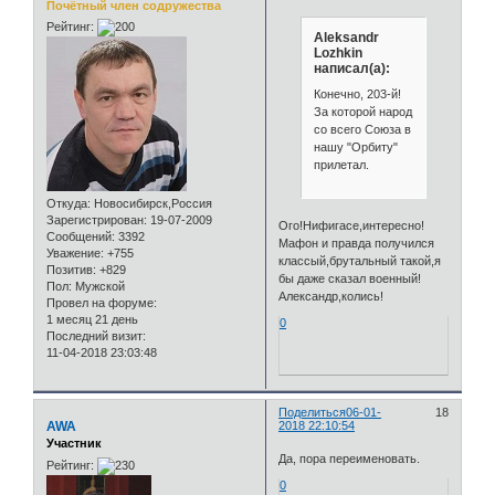
Почётный член содружества
Рейтинг:
Aleksandr
Lozhkin
написал(а):
Конечно, 203-й!
За которой народ
со всего Союза в
нашу "Орбиту"
прилетал.
Откуда:
Новосибирск,Россия
Зарегистрирован
: 19-07-2009
Ого!Нифигасе,интересно!
Сообщений:
3392
Мафон и правда получился
Уважение:
+755
классый,брутальный такой,я
Позитив:
+829
бы даже сказал военный!
Пол:
Мужской
Александр,колись!
Провел на форуме:
1 месяц 21 день
0
Последний визит:
11-04-2018 23:03:48
Поделиться
06-01-
18
AWA
2018 22:10:54
Участник
Да, пора переименовать.
Рейтинг:
0