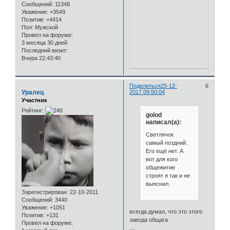
Сообщений:
11348
Уважение:
+3549
Позитив:
+4414
Пол:
Мужской
Провел на форуме:
3 месяца 30 дней
Последний визит:
Вчера 22:43:40
Поделиться
25-12-
6
Уралец
2017 09:50:04
Участник
Рейтинг:
golod
написал(а):
Светлячок
самый поздний.
Его ещё нет. А
вот для кого
общежитие
строят я так и не
выяснил.
Зарегистрирован
: 22-10-2011
Сообщений:
3440
Уважение:
+1051
всегда думал, что это этого
Позитив:
+131
завода общага
Провел на форуме: