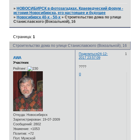
»
НОВОСИБИРСК в фотозагадках. Краеведческий форум -
история Новосибирска, его настоящее и будущее
»
Новосибирск 40-х - 50-х
»
Строительство дома по улице
Станиславского (Вокзальной), 16
Страница:
1
Строительство дома по улице Станиславского (Вокзальной), 16
Поделиться
24-12-
1
AWA
2017 23:57:09
Участник
????
Рейтинг:
0
Откуда:
Новосибирск
Зарегистрирован
: 19-07-2009
Сообщений:
2802
Уважение:
+1053
Позитив:
+72
Пол:
Мужской