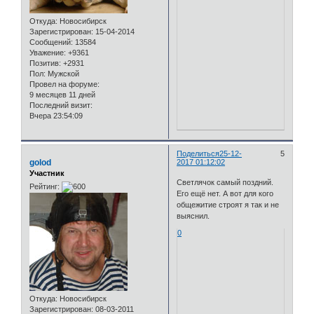
Откуда:
Новосибирск
Зарегистрирован
: 15-04-2014
Сообщений:
13584
Уважение:
+9361
Позитив:
+2931
Пол:
Мужской
Провел на форуме:
9 месяцев 11 дней
Последний визит:
Вчера 23:54:09
Поделиться
25-12-
5
golod
2017 01:12:02
Участник
Светлячок самый поздний.
Рейтинг:
Его ещё нет. А вот для кого
общежитие строят я так и не
выяснил.
0
Откуда:
Новосибирск
Зарегистрирован
: 08-03-2011