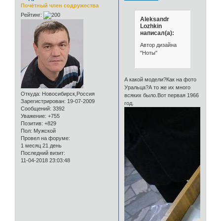
Почётный член содружества
Рейтинг:
Aleksandr
Lozhkin
написал(а):
Автор дизайна
"Ноты"
А какой модели?Как на фото
Уральца?А то же их много
Откуда:
Новосибирск,Россия
всяких было.Вот первая 1966
Зарегистрирован
: 19-07-2009
год.
Сообщений:
3392
Уважение:
+755
Позитив:
+829
Пол:
Мужской
Провел на форуме:
1 месяц 21 день
Последний визит:
11-04-2018 23:03:48