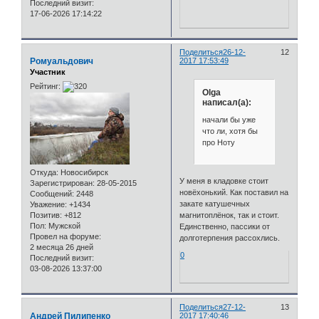
Последний визит:
17-06-2026 17:14:22
Поделиться
26-12-
12
Ромуальдович
2017 17:53:49
Участник
Рейтинг:
Olga
написал(а):
начали бы уже
что ли, хотя бы
про Ноту
Откуда:
Новосибирск
У меня в кладовке стоит
Зарегистрирован
: 28-05-2015
новёхонький. Как поставил на
Сообщений:
2448
закате катушечных
Уважение:
+1434
Позитив:
+812
магнитоплёнок, так и стоит.
Пол:
Мужской
Единственно, пассики от
Провел на форуме:
долготерпения рассохлись.
2 месяца 26 дней
0
Последний визит:
03-08-2026 13:37:00
Поделиться
27-12-
13
Андрей Пилипенко
2017 17:40:46