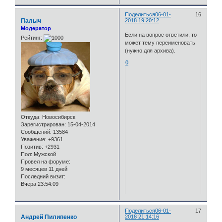
Поделиться
06-01-
16
Палыч
2018 19:20:12
Модератор
Если на вопрос ответили, то
Рейтинг:
может тему переименовать
(нужно для архива).
0
Откуда:
Новосибирск
Зарегистрирован
: 15-04-2014
Сообщений:
13584
Уважение:
+9361
Позитив:
+2931
Пол:
Мужской
Провел на форуме:
9 месяцев 11 дней
Последний визит:
Вчера 23:54:09
Поделиться
06-01-
17
Андрей Пилипенко
2018 21:14:16