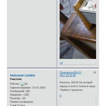
+2
Поделиться
28-12-
14
Aleksandr Lozhkin
2017 23:11:58
Участник
Конечно, 203-й! За которой
Рейтинг:
народ со всего Союза в нашу
Зарегистрирован
: 15-01-2016
"Орбиту" прилетал.
Сообщений:
109
Уважение:
+106
0
Позитив:
+22
Провел на форуме:
2 дня 3 часа