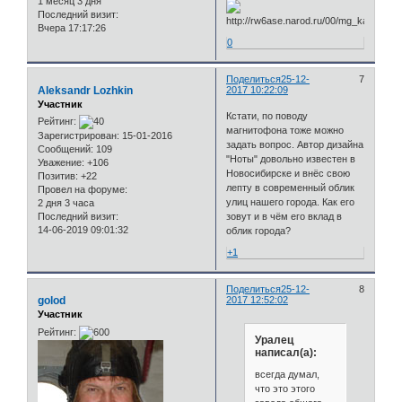
1 месяц 3 дня
Последний визит:
Вчера 17:17:26
0
Поделиться
25-12-
7
Aleksandr Lozhkin
2017 10:22:09
Участник
Кстати, по поводу
Рейтинг:
магнитофона тоже можно
Зарегистрирован
: 15-01-2016
задать вопрос. Автор дизайна
Сообщений:
109
"Ноты" довольно известен в
Уважение:
+106
Новосибирске и внёс свою
Позитив:
+22
лепту в современный облик
Провел на форуме:
улиц нашего города. Как его
2 дня 3 часа
Последний визит:
зовут и в чём его вклад в
14-06-2019 09:01:32
облик города?
+1
Поделиться
25-12-
8
golod
2017 12:52:02
Участник
Рейтинг:
Уралец
написал(а):
всегда думал,
что это этого