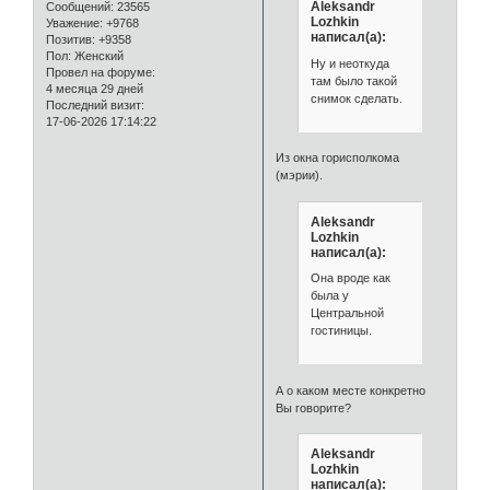
Aleksandr
Сообщений:
23565
Lozhkin
Уважение:
+9768
написал(а):
Позитив:
+9358
Пол:
Женский
Ну и неоткуда
Провел на форуме:
там было такой
4 месяца 29 дней
снимок сделать.
Последний визит:
17-06-2026 17:14:22
Из окна горисполкома
(мэрии).
Aleksandr
Lozhkin
написал(а):
Она вроде как
была у
Центральной
гостиницы.
А о каком месте конкретно
Вы говорите?
Aleksandr
Lozhkin
написал(а):