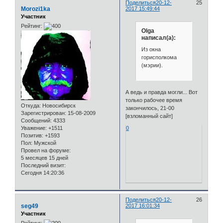
Поделиться
20-12-
25
Morozi1ka
2017 15:49:44
Участник
Рейтинг:
Olga
написал(а):
Из окна
горисполкома
(мэрии).
А ведь и правда могли... Вот
только рабочее время
Откуда:
Новосибирск
закончилось, 21-00
Зарегистрирован
: 15-08-2009
[взломанный сайт]
Сообщений:
4333
Уважение:
+1511
0
Позитив:
+1593
Пол:
Мужской
Провел на форуме:
5 месяцев 15 дней
Последний визит:
Сегодня 14:20:36
Поделиться
20-12-
26
seg49
2017 16:01:34
Участник