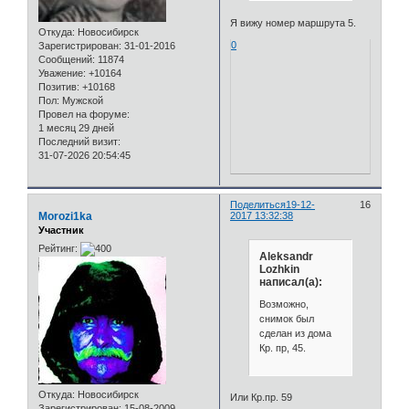
Я вижу номер маршрута 5.
Откуда:
Новосибирск
0
Зарегистрирован
: 31-01-2016
Сообщений:
11874
Уважение:
+10164
Позитив:
+10168
Пол:
Мужской
Провел на форуме:
1 месяц 29 дней
Последний визит:
31-07-2026 20:54:45
Поделиться
19-12-
16
Morozi1ka
2017 13:32:38
Участник
Рейтинг:
Aleksandr
Lozhkin
написал(а):
Возможно,
снимок был
сделан из дома
Кр. пр, 45.
Откуда:
Новосибирск
Или Кр.пр. 59
Зарегистрирован
: 15-08-2009