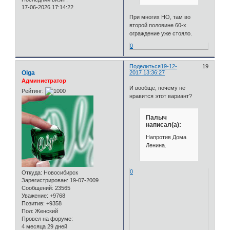
17-06-2026 17:14:22
При многих НО, там во
второй половине 60-х
ограждение уже стояло.
0
Поделиться
19-12-
19
Olga
2017 13:36:27
Администратор
И вообще, почему не
Рейтинг:
нравится этот вариант?
Палыч
написал(а):
Напротив Дома
Ленина.
0
Откуда:
Новосибирск
Зарегистрирован
: 19-07-2009
Сообщений:
23565
Уважение:
+9768
Позитив:
+9358
Пол:
Женский
Провел на форуме:
4 месяца 29 дней