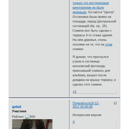
только что построенным
кинотеатром не было
деревьев
. Остаётся "Центр".
Остановка была прямо на
площади, перед Центральной
гостиницей (Кр. пр., 25).
Снимок мог быть сделан с
террасы 4-го этажа здания.
На нём деревья, очень
похожие на те, что на
этом
снимке.
Я думаю, что проснулся
утром в гостинице
московский фотокорр,
приехавший снимать для
альбома, вышел после
дождика на крышу-террасу, и
сделал этот снимок.
+1
Поделиться
19-12-
12
golod
2017 02:40:38
Участник
Интересная версия
Рейтинг:
0