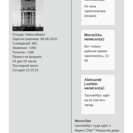
Из окна
горисполкома
(мэрии).
Откуда:
Новосибирск
Morozi1ka
Зарегистрирован
: 08-06-2015
написал(а):
Сообщений:
962
Вот только
Уважение:
+396
рабочее время
Позитив:
+348
закончилось, 21-
Провел на форуме:
00
24 дня 19 часов
Последний визит:
Сегодня 13:15:15
Aleksandr
Lozhkin
написал(а):
Троллейбус идёт
на юг или юго-
запад.
Morozi1ka
троллейбус туда едет, к
берегу Оби? "Напротив дома