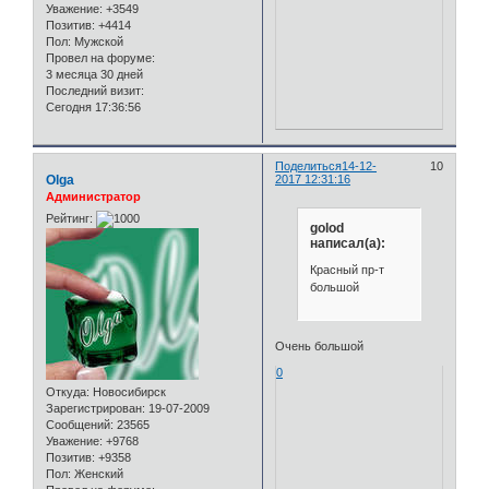
Уважение:
+3549
Позитив:
+4414
Пол:
Мужской
Провел на форуме:
3 месяца 30 дней
Последний визит:
Сегодня 17:36:56
Поделиться
14-12-
10
Olga
2017 12:31:16
Администратор
Рейтинг:
golod
написал(а):
Красный пр-т
большой
Очень большой
0
Откуда:
Новосибирск
Зарегистрирован
: 19-07-2009
Сообщений:
23565
Уважение:
+9768
Позитив:
+9358
Пол:
Женский