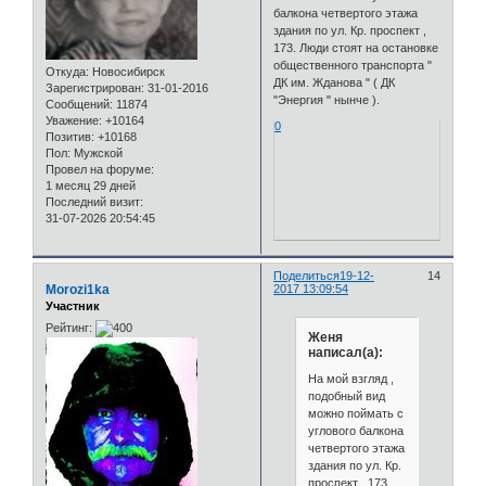
балкона четвертого этажа
здания по ул. Кр. проспект ,
173. Люди стоят на остановке
общественного транспорта "
Откуда:
Новосибирск
ДК им. Жданова " ( ДК
Зарегистрирован
: 31-01-2016
"Энергия " нынче ).
Сообщений:
11874
Уважение:
+10164
0
Позитив:
+10168
Пол:
Мужской
Провел на форуме:
1 месяц 29 дней
Последний визит:
31-07-2026 20:54:45
Поделиться
19-12-
14
Morozi1ka
2017 13:09:54
Участник
Рейтинг:
Женя
написал(а):
На мой взгляд ,
подобный вид
можно поймать с
углового балкона
четвертого этажа
здания по ул. Кр.
проспект , 173.