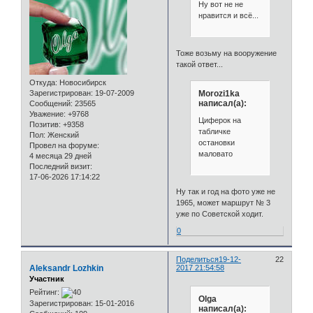
Ну вот не не
нравится и всё...
Тоже возьму на вооружение
такой ответ...
Откуда:
Новосибирск
Зарегистрирован
: 19-07-2009
Morozi1ka
написал(а):
Сообщений:
23565
Уважение:
+9768
Циферок на
Позитив:
+9358
табличке
Пол:
Женский
остановки
Провел на форуме:
маловато
4 месяца 29 дней
Последний визит:
17-06-2026 17:14:22
Ну так и год на фото уже не
1965, может маршрут № 3
уже по Советской ходит.
0
Поделиться
19-12-
22
Aleksandr Lozhkin
2017 21:54:58
Участник
Рейтинг:
Olga
Зарегистрирован
: 15-01-2016
написал(а):