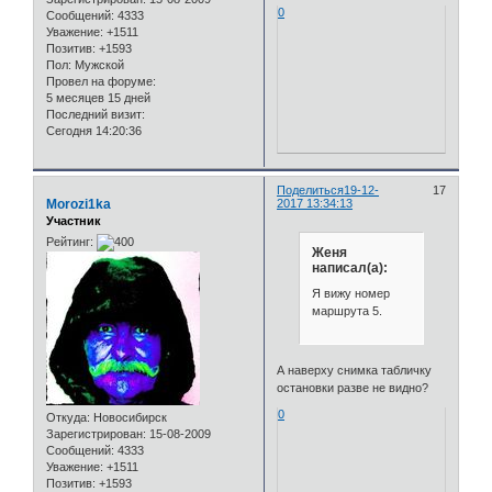
0
Сообщений:
4333
Уважение:
+1511
Позитив:
+1593
Пол:
Мужской
Провел на форуме:
5 месяцев 15 дней
Последний визит:
Сегодня 14:20:36
Поделиться
19-12-
17
Morozi1ka
2017 13:34:13
Участник
Рейтинг:
Женя
написал(а):
Я вижу номер
маршрута 5.
А наверху снимка табличку
остановки разве не видно?
0
Откуда:
Новосибирск
Зарегистрирован
: 15-08-2009
Сообщений:
4333
Уважение:
+1511
Позитив:
+1593