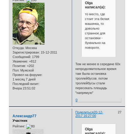
Рейтинг:
Olga
написал(а):
то место, где
стоит эта белая
машинка, то
довольно
странное для
остановки -
буквально на
повороте.
Откуда:
Москва
Зарегистрирован
: 15-12-2011
Сообщений:
1799
Уважение:
+812
Тем не менее в середине 60х
Позитив:
+202
непродолжительное время
Пол:
Мужской
там была остановка
Провел на форуме:
троллейбусов. потом
1 месяц 7 дней
троллейбусы стали
Последний визит:
пересекать площадь
Вчера 23:51:02
"напрямую"
0
Поделиться
20-12-
27
Александр77
2017 16:27:00
Участник
Рейтинг:
Olga
написал(а):