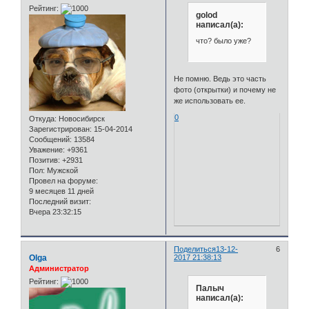
Рейтинг:
golod
написал(а):
что? было уже?
Не помню. Ведь это часть
фото (открытки) и почему не
же использовать ее.
0
Откуда:
Новосибирск
Зарегистрирован
: 15-04-2014
Сообщений:
13584
Уважение:
+9361
Позитив:
+2931
Пол:
Мужской
Провел на форуме:
9 месяцев 11 дней
Последний визит:
Вчера 23:32:15
Поделиться
13-12-
6
Olga
2017 21:38:13
Администратор
Рейтинг:
Палыч
написал(а):