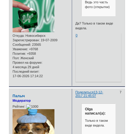
Ведь это часть
фото (открытки)
Да? Только в таком виде
видела.
0
Откуда:
Новосибирск
Зарегистрирован
: 19-07-2009
Сообщений:
23565
Уважение:
+9768
Позитив:
+9358
Пол:
Женский
Провел на форуме:
4 месяца 29 дней
Последний визит:
17-06-2026 17:14:22
Поделиться
13-12-
7
Палыч
2017 21:45:07
Модератор
Рейтинг:
Olga
написал(а):
Только в таком
виде видела.