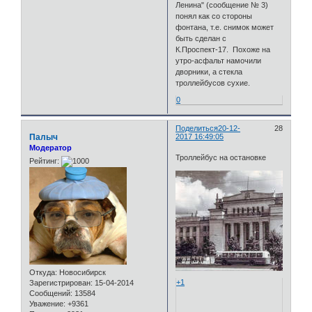
Ленина" (сообщение № 3)
понял как со стороны
фонтана, т.е. снимок может
быть сделан с
К.Проспект-17. Похоже на
утро-асфальт намочили
дворники, а стекла
троллейбусов сухие.
0
Поделиться
20-12-
28
Палыч
2017 16:49:05
Модератор
Троллейбус на остановке
Рейтинг:
Откуда:
Новосибирск
+1
Зарегистрирован
: 15-04-2014
Сообщений:
13584
Уважение:
+9361