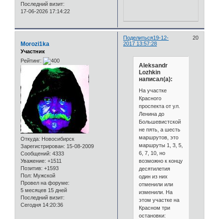
Последний визит:
17-06-2026 17:14:22
Поделиться
19-12-
20
Morozi1ka
2017 13:57:28
Участник
Рейтинг:
Aleksandr
Lozhkin
написал(а):
На участке
Красного
проспекта от ул.
Ленина до
Большевистской
не пять, а шесть
маршрутов, это
Откуда:
Новосибирск
маршруты 1, 3, 5,
Зарегистрирован
: 15-08-2009
6, 7, 10, но
Сообщений:
4333
возможно к концу
Уважение:
+1511
Позитив:
+1593
десятилетия
Пол:
Мужской
один из них
Провел на форуме:
отменили или
5 месяцев 15 дней
изменили. На
Последний визит:
этом участке на
Сегодня 14:20:36
Красном три
остановки: