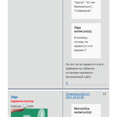
"Центр", "к/т им.
Маяковского",
"Сибревком".
Olga
написал(а):
И вообще,
почему не
нравится этот
вариант?
Ну вот не не нравится и всё...
Циферок на табличке
остановки маловато
[взломанный сайт]
0
Поделиться
19-12-
21
Olga
2017 14:21:05
Администратор
Рейтинг:
Morozi1ka
написал(а):