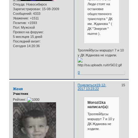
Люди стоят на
Откуда:
Новосибирск
остановке
Зарегистрирован
: 15-08-2009
Сообщений:
4333
общественного
Уважение:
+1511
транспорта " ДК
Позитив:
+1593
им. Жданова " (
Пол:
Мужской
ДК "Энергия "
Провел на форуме:
нынче ).
5 месяцев 15 дней
Последний визит:
Сегодня 14:20:36
Троллейбусы маршрут 7 и 10
у ДК Жданова не ходили.
0
Поделиться
19-12-
15
Женя
2017 13:23:22
Участник
Рейтинг:
Morozi1ka
написал(а):
Троллейбусы
маршрут 7 и 10 у
ДК Жданова не
ходили.