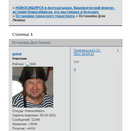
»
НОВОСИБИРСК в фотозагадках. Краеведческий форум -
история Новосибирска, его настоящее и будущее
»
Остановки городского транспорта
»
Остановка Дом
Ленина
Страница:
1
Остановка Дом Ленина
Поделиться
13-12-
1
golod
2017 16:54:12
Участник
???
Рейтинг:
0
Откуда:
Новосибирск
Зарегистрирован
: 08-03-2011
Сообщений:
11348
Уважение:
+3549
Позитив:
+4414