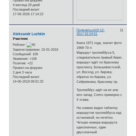
Провел на форуме:
4 месяца 29 дней
Последний визит:
17-06-2026 17:14:22
Поделиться
19-12-
11
Aleksandr Lozhkin
2017 02:24:51
Участник
Книга 1971 года, значит фото
Рейтинг:
1968-70 гг.
Зарегистрирован
: 15-01-2016
Маршрут троллейбуса 5,
Сообщений:
109
следовательно правый берег,
Уважение:
+106
маршрут идёт по Красному
Позитив:
+22
проспекту, Большевистской,
Провел на форуме:
ул. Восход, ул. Кирова;
2 дня 3 часа
Последний визит:
обратно по Кирова, ул.
14-06-2019 09:01:32
Сибревкома, Красному пр.
Троллейбус идёт на юг или
юго-запад. Снято примерно с
4 этажа.
На снимке видно табличку
маршрутов троллейбуса над
остановкой, но нечётко.
Четыре номера маршрута
однозначных, один
двухзначный.