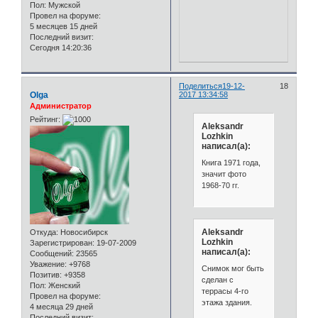
Пол:
Мужской
Провел на форуме:
5 месяцев 15 дней
Последний визит:
Сегодня 14:20:36
Поделиться
19-12-
18
Olga
2017 13:34:58
Администратор
Рейтинг:
Aleksandr
Lozhkin
написал(а):
Книга 1971 года,
значит фото
1968-70 гг.
Aleksandr
Откуда:
Новосибирск
Lozhkin
Зарегистрирован
: 19-07-2009
написал(а):
Сообщений:
23565
Уважение:
+9768
Снимок мог быть
Позитив:
+9358
сделан с
Пол:
Женский
террасы 4-го
Провел на форуме:
этажа здания.
4 месяца 29 дней
Последний визит: