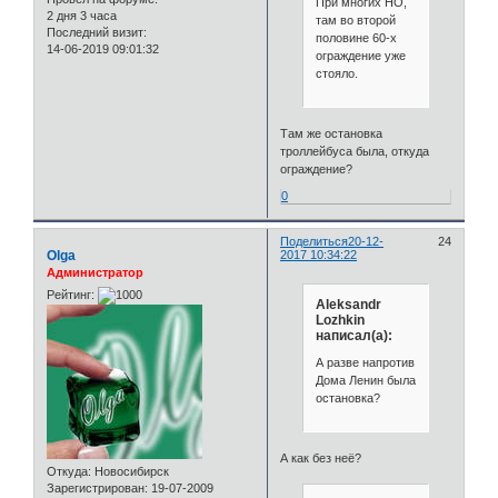
При многих НО,
2 дня 3 часа
там во второй
Последний визит:
половине 60-х
14-06-2019 09:01:32
ограждение уже
стояло.
Там же остановка
троллейбуса была, откуда
ограждение?
0
Поделиться
20-12-
24
Olga
2017 10:34:22
Администратор
Рейтинг:
Aleksandr
Lozhkin
написал(а):
А разве напротив
Дома Ленин была
остановка?
А как без неё?
Откуда:
Новосибирск
Зарегистрирован
: 19-07-2009