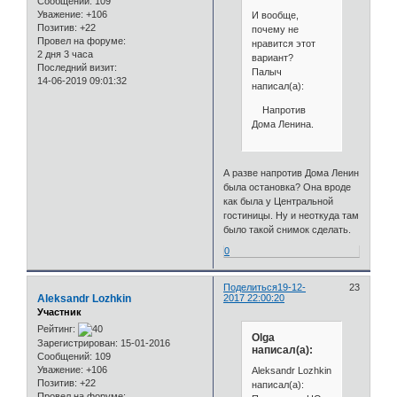
Сообщений:
109
Уважение:
+106
И вообще,
Позитив:
+22
почему не
Провел на форуме:
нравится этот
2 дня 3 часа
вариант?
Последний визит:
Палыч
14-06-2019 09:01:32
написал(а):
Напротив
Дома Ленина.
А разве напротив Дома Ленин
была остановка? Она вроде
как была у Центральной
гостиницы. Ну и неоткуда там
было такой снимок сделать.
0
Поделиться
19-12-
23
Aleksandr Lozhkin
2017 22:00:20
Участник
Рейтинг:
Olga
Зарегистрирован
: 15-01-2016
написал(а):
Сообщений:
109
Уважение:
+106
Aleksandr Lozhkin
Позитив:
+22
написал(а):
Провел на форуме: