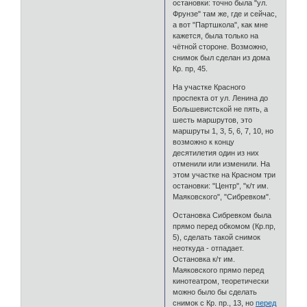
остановки: точно была "ул.
Фрунзе" там же, где и сейчас,
а вот "Партшкола", как мне
кажется, была только на
чётной стороне. Возможно,
снимок был сделан из дома
Кр. пр, 45.
На участке Красного
проспекта от ул. Ленина до
Большевистской не пять, а
шесть маршрутов, это
маршруты 1, 3, 5, 6, 7, 10, но
возможно к концу
десятилетия один из них
отменили или изменили. На
этом участке на Красном три
остановки: "Центр", "к/т им.
Маяковского", "Сибревком".
Остановка Сибревком была
прямо перед обкомом (Кр.пр,
5), сделать такой снимок
неоткуда - отпадает.
Остановка к/т им.
Маяковского прямо перед
кинотеатром, теоретически
можно было бы сделать
снимок с Кр. пр., 13, но
перед