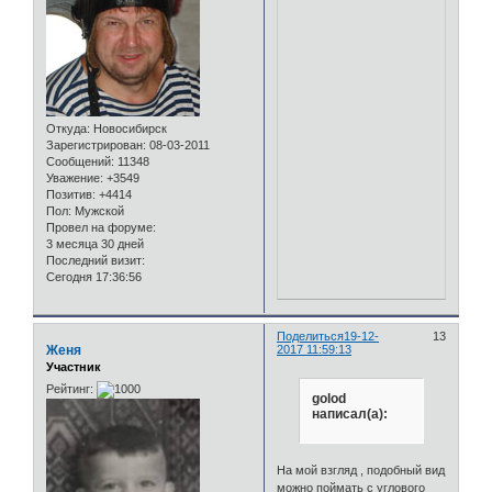
Откуда:
Новосибирск
Зарегистрирован
: 08-03-2011
Сообщений:
11348
Уважение:
+3549
Позитив:
+4414
Пол:
Мужской
Провел на форуме:
3 месяца 30 дней
Последний визит:
Сегодня 17:36:56
Поделиться
19-12-
13
Женя
2017 11:59:13
Участник
Рейтинг:
golod
написал(а):
На мой взгляд , подобный вид
можно поймать с углового