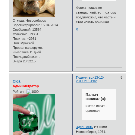
Формат кадра не
стандартный, вот поэтому
предположил, что часть и
Откуда:
Новосибирск
стал искать оригинал.
Зарегистрирован
: 15-04-2014
0
Сообщений:
13584
Уважение:
+9361
Позитив:
+2931
Пол:
Мужской
Провел на форуме:
9 месяцев 11 дней
Последний визит:
Вчера 23:32:15
Поделиться
13-12-
8
Olga
2017 21:51:02
Администратор
Рейтинг:
Палыч
написал(а):
и стал искать
оригинал.
Здесь есть
Из книги
Новосибирск, 1971.