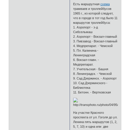
Есть маршрутная
схема
трамваев и троллейбусов
1965 г., из которой следует,
что в городе в тот год было 11
маршрутов троллейбуса:
1. Аэропорт - з-д
Сибсельмаш
2. Аэропорт - Вокзал-главный
3. Пивзавод - Вокзал-главный
4. Медпрепарат. - Чемской
5. Пл. Калинина -
Ленинградская
6. Вокзал-главн. -
Медпрепарат.
7. Учительская - Башня
8. Ленинградск. - Чемской
9. Сад Дзержинск. - Аэропорт
10. Сад Дзержинского -
Библиотека
11. Бетонн. - Вертковская
На участке Красного
проспекта от ул. Гоголя до ул.
Ленина пять маршрутов (1, 2,
5, 7, 10) и одна или две