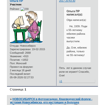
Ольга ПР
2017 20:43:30
Участник
Рейтинг:
Ольга ПР
написал(а):
Olga написал(а):
Не, 1939. Поди
к 55-летнему
юбилею района
часики
выпустили.
Откуда:
Новосибирск
Да, Оля, юбилею
Зарегистрирован
: 19-02-2015
района, только
Сообщений:
2668
не 55-летнему!
Уважение:
+910
Позитив:
+1652
Пол:
Женский
Провел на форуме:
Пять лет в данном случае
2 месяца 18 дней
роли не играют! Спасибо,
Последний визит:
Оля!
05-08-2026 02:27:53
+1
Страница:
1