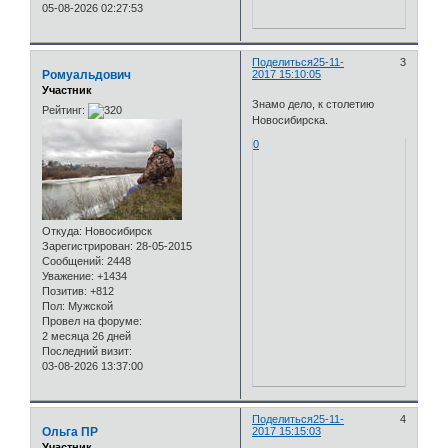
05-08-2026 02:27:53
Поделиться
25-11-
3
Ромуальдович
2017 15:10:05
Участник
Знамо дело, к столетию
Рейтинг:
Новосибирска.
0
Откуда:
Новосибирск
Зарегистрирован
: 28-05-2015
Сообщений:
2448
Уважение:
+1434
Позитив:
+812
Пол:
Мужской
Провел на форуме:
2 месяца 26 дней
Последний визит:
03-08-2026 13:37:00
Поделиться
25-11-
4
Ольга ПР
2017 15:15:03
Участник