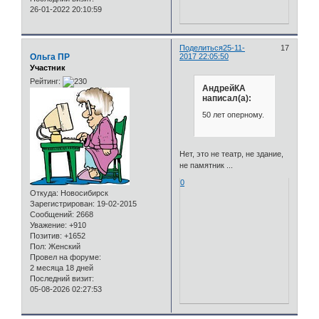
26-01-2022 20:10:59
Поделиться
25-11-
17
Ольга ПР
2017 22:05:50
Участник
Рейтинг:
АндрейКА
написал(а):
50 лет оперному.
Нет, это не театр, не здание,
не памятник ...
0
Откуда:
Новосибирск
Зарегистрирован
: 19-02-2015
Сообщений:
2668
Уважение:
+910
Позитив:
+1652
Пол:
Женский
Провел на форуме:
2 месяца 18 дней
Последний визит:
05-08-2026 02:27:53