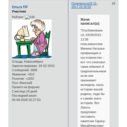
Поделиться
25-11-
18
Ольга ПР
2017 22:10:52
Участник
Рейтинг:
Женя
написал(а):
"Опубликовано
сб, 03/28/2015 -
13:38
пользователем
Минина Наталья
профанация и
пустозвонство -
Откуда:
Новосибирск
вот что означают
Зарегистрирован
: 19-02-2015
такие юбилеи! И
Сообщений:
2668
градоначальникам,
Уважение:
+910
если они
Позитив:
+1652
призывают
Пол:
Женский
молодежь знать
Провел на форуме:
историю малой
2 месяца 18 дней
родины, надо бы
Последний визит:
и самим знать
05-08-2026 02:27:53
историю. Вот
Локоть
предложил
поставить
памятник Гарину-
Михайловскому