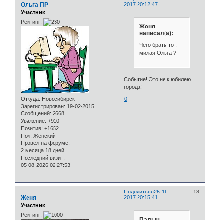
Ольга ПР
2017 20:12:47
Участник
Рейтинг:
Женя
написал(а):
Чего брать-то ,
милая Ольга ?
Событие! Это не к юбилею
города!
Откуда:
Новосибирск
0
Зарегистрирован
: 19-02-2015
Сообщений:
2668
Уважение:
+910
Позитив:
+1652
Пол:
Женский
Провел на форуме:
2 месяца 18 дней
Последний визит:
05-08-2026 02:27:53
Поделиться
25-11-
13
Женя
2017 20:15:41
Участник
Рейтинг:
Палыч