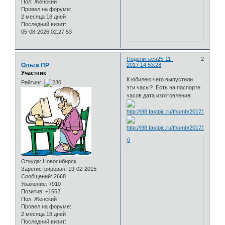
Пол:
Женский
Провел на форуме:
2 месяца 18 дней
Последний визит:
05-08-2026 02:27:53
Поделиться
25-11-
2
Ольга ПР
2017 14:53:28
Участник
К юбилею чего выпустили
Рейтинг:
эти часы? Есть на паспорте
часов дата изготовления.
0
Откуда:
Новосибирск
Зарегистрирован
: 19-02-2015
Сообщений:
2668
Уважение:
+910
Позитив:
+1652
Пол:
Женский
Провел на форуме:
2 месяца 18 дней
Последний визит: