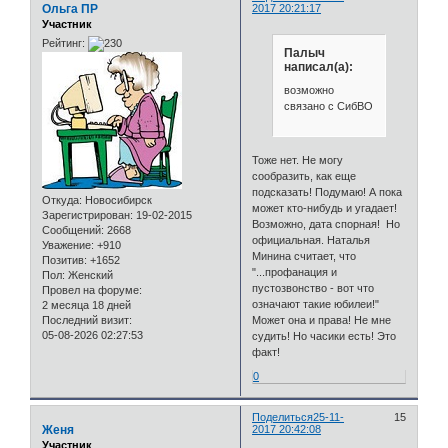
Ольга ПР
2017 20:21:17
Участник
Рейтинг:
Палыч
написал(а):
возможно
связано с СибВО
Тоже нет. Не могу
сообразить, как еще
подсказать! Подумаю! А пока
Откуда:
Новосибирск
может кто-нибудь и угадает!
Зарегистрирован
: 19-02-2015
Возможно, дата спорная! Но
Сообщений:
2668
официальная. Наталья
Уважение:
+910
Минина считает, что
Позитив:
+1652
"...профанация и
Пол:
Женский
пустозвонство - вот что
Провел на форуме:
означают такие юбилеи!"
2 месяца 18 дней
Последний визит:
Может она и права! Не мне
05-08-2026 02:27:53
судить! Но часики есть! Это
факт!
0
Поделиться
25-11-
15
Женя
2017 20:42:08
Участник