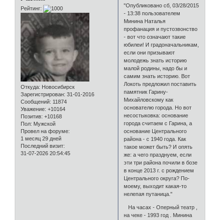
"Опубликовано сб, 03/28/2015
Рейтинг:
- 13:38 пользователем
Минина Наталья
профанация и пустозвонство
- вот что означают такие
юбилеи! И градоначальникам,
если они призывают
молодежь знать историю
малой родины, надо бы и
самим знать историю. Вот
Локоть предложил поставить
Откуда:
Новосибирск
памятник Гарину-
Зарегистрирован
: 31-01-2016
Михайловскому как
Сообщений:
11874
основателю города. Но вот
Уважение:
+10164
несостыковка: основание
Позитив:
+10168
города считаем с Гарина, а
Пол:
Мужской
Провел на форуме:
основание Центрального
1 месяц 29 дней
района - с 1940 года. Как
Последний визит:
такое может быть? И опять
31-07-2026 20:54:45
же: а чего празднуем, если
эти три района почили в бозе
в конце 2013 г. с рождением
Центрального округа? По-
моему, выходит какая-то
нелепая путаница."
На часах - Оперный театр ,
на чеке - 1993 год . Минина