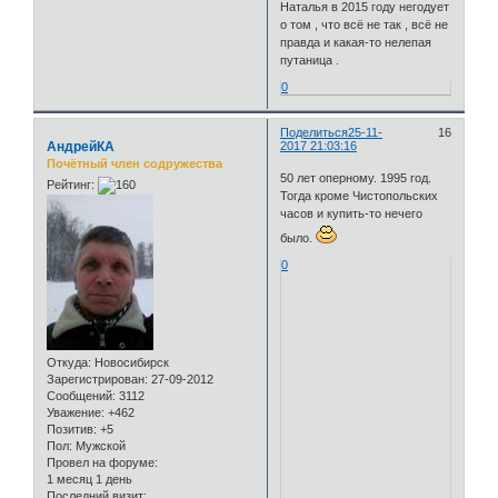
Наталья в 2015 году негодует
о том , что всё не так , всё не
правда и какая-то нелепая
путаница .
0
Поделиться
25-11-
16
АндрейКА
2017 21:03:16
Почётный член содружества
50 лет оперному. 1995 год.
Рейтинг:
Тогда кроме Чистопольских
часов и купить-то нечего
было.
0
Откуда:
Новосибирск
Зарегистрирован
: 27-09-2012
Сообщений:
3112
Уважение:
+462
Позитив:
+5
Пол:
Мужской
Провел на форуме:
1 месяц 1 день
Последний визит: