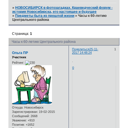
»
НОВОСИБИРСК в фотозагадках. Краеведческий форум -
история Новосибирска, его настоящее и будущее
»
Предметы быта из прошлой жизни
»
Часы к 60-летию
Центрального района
Страница:
1
Часы к 60-летию Центрального района
Поделиться
25-11-
1
Ольга ПР
2017 14:48:24
Участник
.
Рейтинг:
0
Откуда:
Новосибирск
Зарегистрирован
: 19-02-2015
Сообщений:
2668
Уважение:
+910
Позитив:
+1652