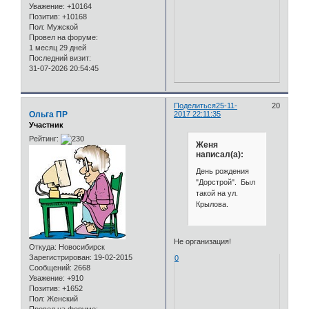
Уважение:
+10164
Позитив:
+10168
Пол:
Мужской
Провел на форуме:
1 месяц 29 дней
Последний визит:
31-07-2026 20:54:45
Поделиться
25-11-
20
Ольга ПР
2017 22:11:35
Участник
Рейтинг:
Женя
написал(а):
День рождения
"Дорстрой". Был
такой на ул.
Крылова.
Не организация!
Откуда:
Новосибирск
Зарегистрирован
: 19-02-2015
0
Сообщений:
2668
Уважение:
+910
Позитив:
+1652
Пол:
Женский
Провел на форуме: