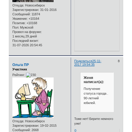
Откуда:
Новосибирск
Зарегистрирован
: 31-01-2016
Сообщений:
11874
Уважение:
+10164
Позитив:
+10168
Пол:
Мужской
Провел на форуме:
1 месяц 29 дней
Последний визит:
31-07-2026 20:54:45
Поделиться
25-11-
8
Ольга ПР
2017 19:54:35
Участник
Рейтинг:
Женя
написал(а):
Получение
статуса города .
90-летний
юбилей.
Тоже нет! Берите немного
Откуда:
Новосибирск
уже!
Зарегистрирован
: 19-02-2015
Сообщений:
2668
0