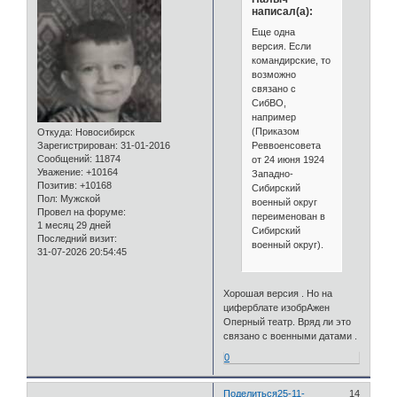
написал(а):
Еще одна
версия. Если
командирские, то
возможно
связано с
СибВО,
например
(Приказом
Откуда:
Новосибирск
Реввоенсовета
Зарегистрирован
: 31-01-2016
Сообщений:
11874
от 24 июня 1924
Уважение:
+10164
Западно-
Позитив:
+10168
Сибирский
Пол:
Мужской
военный округ
Провел на форуме:
переименован в
1 месяц 29 дней
Сибирский
Последний визит:
военный округ).
31-07-2026 20:54:45
Хорошая версия . Но на
циферблате изобрАжен
Оперный театр. Вряд ли это
связано с военными датами .
0
Поделиться
25-11-
14