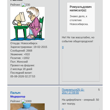
Рейтинг:
Ромуальдович
написал(а):
Знамо дело, к
столетию
Новосибирска.
Не! Не так масштабно, но
событие общегородское!
Откуда:
Новосибирск
Зарегистрирован
: 19-02-2015
0
Сообщений:
2668
Уважение:
+910
Позитив:
+1652
Пол:
Женский
Провел на форуме:
2 месяца 18 дней
Последний визит:
05-08-2026 02:27:53
Поделиться
25-11-
5
Палыч
2017 17:59:55
Модератор
На циферблате - оперный. 50
Рейтинг:
лет театру.
0