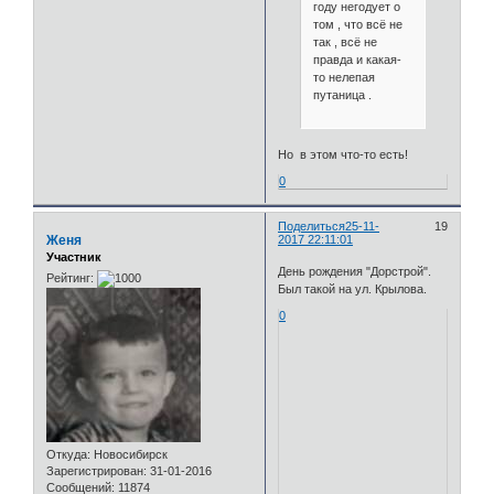
году негодует о
том , что всё не
так , всё не
правда и какая-
то нелепая
путаница .
Но в этом что-то есть!
0
Поделиться
25-11-
19
Женя
2017 22:11:01
Участник
День рождения "Дорстрой".
Рейтинг:
Был такой на ул. Крылова.
0
Откуда:
Новосибирск
Зарегистрирован
: 31-01-2016
Сообщений:
11874