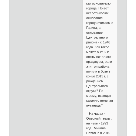
как основателю
города. Но вот
несостыковка:
основание
города считаем с
Гарина, а
основание
Центрального
района - с 1940
года. Как такое
может быть? И
опять же: а чего
празднуем, если
эти три района
почили в бозе в
конце 2013 г. с
рождением
Центрального
округа? По-
моему, выходит
какая-то нелепая
путаница."
На часах -
Оперный театр ,
на чеке - 1993
год . Минина
Наталья в 2015