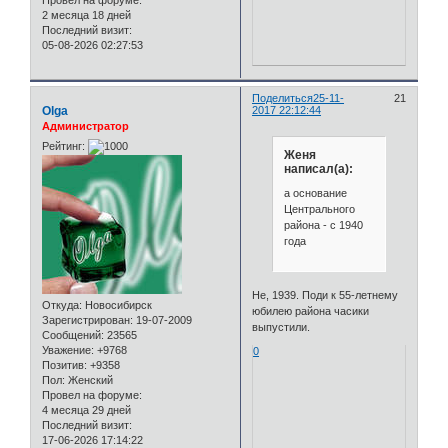
2 месяца 18 дней
Последний визит:
05-08-2026 02:27:53
Поделиться
25-11-
21
Olga
2017 22:12:44
Администратор
Рейтинг:
Женя
написал(а):
а основание
Центрального
района - с 1940
года
Не, 1939. Поди к 55-летнему
Откуда:
Новосибирск
юбилею района часики
Зарегистрирован
: 19-07-2009
выпустили.
Сообщений:
23565
Уважение:
+9768
0
Позитив:
+9358
Пол:
Женский
Провел на форуме:
4 месяца 29 дней
Последний визит:
17-06-2026 17:14:22