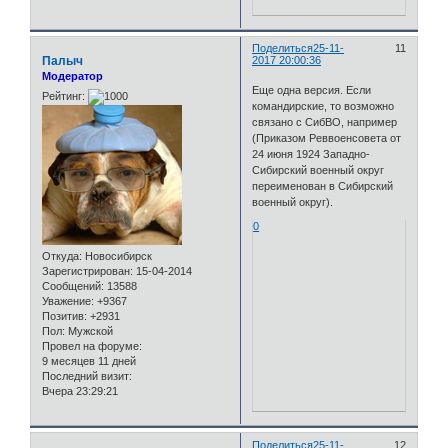
Поделиться
25-11-
11
Палыч
2017 20:00:36
Модератор
Еще одна версия. Если
Рейтинг:
командирские, то возможно
связано с СибВО, например
(Приказом Реввоенсовета от
24 июня 1924 Западно-
Сибирский военный округ
переименован в Сибирский
военный округ).
0
Откуда:
Новосибирск
Зарегистрирован
: 15-04-2014
Сообщений:
13588
Уважение:
+9367
Позитив:
+2931
Пол:
Мужской
Провел на форуме:
9 месяцев 11 дней
Последний визит:
Вчера 23:29:21
Поделиться
25-11-
12