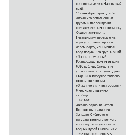
перевозки муки в Нарымский
край.
14 сентября пароход «Карл
Либкнехт» заполненный
грузом и пассажирами
приближался к Новосибирску.
Судно налетело на
Негалинском перекате на
корягу получило пролом в
левом борту, хлынувшая
вода подмочила груз. Общий
убыток полученный
Госпароходством от аварии
6310 рублей. Следствие
установило, что судоходный
старшина Ворзунов халатно
относился к своим
обязанностям и приговорен к
6 месяцам лишению
свободы.
1928 год:
Замена паровых котлов.
Бюллетень правления
Западно-Сибирского
государственного речного
пароходства и управления
водных путей Сибири № 2
1928 год: Шестаков А.А. –