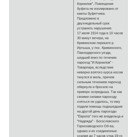
Корнилов", Помещение
буфета не изолировано от
каюты буфетчика.
Предложено в
двухнедельный срок
устранить нарушение.
17 июля 1914 года в 10 часов
30 минут вечера, на
Кривинском перекате р.
Иртыша, у пос. Кривинского,
Павлодарского уезда,
шедший вниз по течению
пароход "И.Корнилов" -
Товарпара, вследствие
неверно взятого курса носом
ткнулся в мель, причем
сильным течением пароход
обернуло и бросило на
приверх осередыша. Так как
своими силами пароходу
сняться не удалось, то ему
подали помощь подошедшие
на другой день пароходы
"Европа" того же владельца и
"Надежда" - Богословского
Горнозаводского Об-ва,
однако и их соединенные
усилия до 7 часов утра 19-го