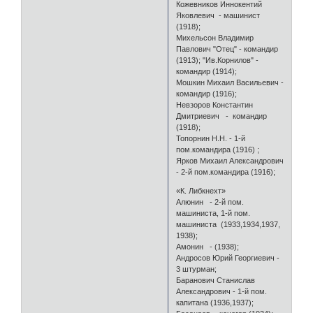
Кожевников Иннокентий
Яковлевич - машинист
(1918);
Михельсон Владимир
Павлович "Отец" - командир
(1913); "Ив.Корнилов" -
командир (1914);
Мошкин Михаил Васильевич -
командир (1916);
Невзоров Константин
Дмитриевич - командир
(1918);
Топорнин Н.Н. - 1-й
пом.командира (1916) ;
Ярков Михаил Александрович
- 2-й пом.командира (1916);
«К. Либкнехт»
Алюнин - 2-й пом.
машиниста, 1-й пом.
машиниста (1933,1934,1937,
1938);
Амонин - (1938);
Андросов Юрий Георгиевич -
3 штурман;
Баранович Станислав
Александрович - 1-й пом.
капитана (1936,1937);