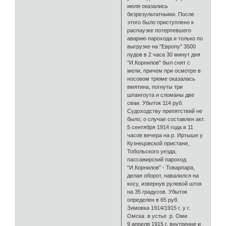
июля оказались
безрезультатными. После
этого было приступлено к
распаузке потерпевшего
аварию парохода и только по
выгрузке на "Европу" 3500
пудов в 2 часа 30 минут дня
"И.Корнилов" был снят с
мели, причем при осмотре в
носовом трюме оказалась
вмятина, погнуты три
шпангоута и сломаны две
сваи. Убыток 114 руб.
Судоходству препятствий не
было; о случае составлен акт.
5 сентября 1914 года в 11
часов вечера на р. Иртыше у
Кузнецовской пристани,
Тобольского уезда,
пассажирский пароход
"И.Корнилов" - Товарпара,
делая оборот, навалился на
косу, извернув рулевой шток
на 35 градусов. Убыток
определен в 65 руб.
Зимовка 1914/1915 г. у г.
Омска в устье р. Оми
9 апреля 1915 г. внутренне и