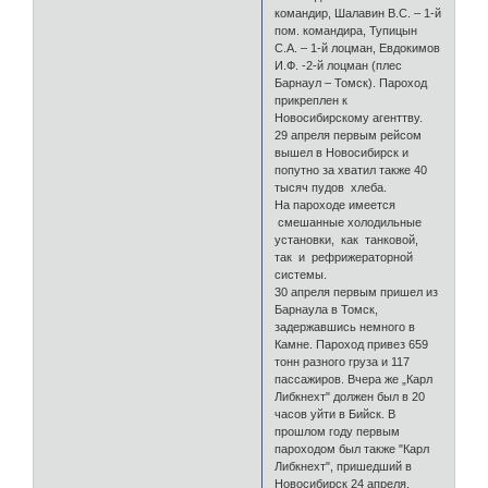
командир, Шалавин В.С. – 1-й
пом. командира, Тупицын
С.А. – 1-й лоцман, Евдокимов
И.Ф. -2-й лоцман (плес
Барнаул – Томск). Пароход
прикреплен к
Новосибирскому агенттву.
29 апреля первым рейсом
вышел в Новосибирск и
попутно за хватил также 40
тысяч пудов хлеба.
На пароходе имеется
смешанные холодильные
установки, как танковой,
так и рефрижераторной
системы.
30 апреля первым пришел из
Барнаула в Томск,
задержавшись немного в
Камне. Пароход привез 659
тонн разного груза и 117
пассажиров. Вчера же „Карл
Либкнехт" должен был в 20
часов уйти в Бийск. В
прошлом году первым
пароходом был также "Карл
Либкнехт", пришедший в
Новосибирск 24 апреля.