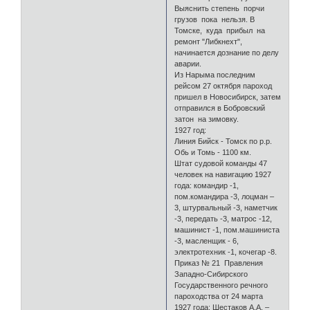
Выяснить степень порчи
грузов пока нельзя. В
Томске, куда прибыл на
ремонт "Либкнехт",
начинается дознание по делу
аварии.
Из Нарыма последним
рейсом 27 октября пароход
пришел в Новосибирск, затем
отправился в Бобровский
затон на зимовку.
1927 год:
Линия Бийск - Томск по р.р.
Обь и Томь - 1100 км.
Штат судовой команды 47
человек на навигацию 1927
года: командир -1,
пом.командира -3, лоцман –
3, штурвальный -3, наметчик
-3, передать -3, матрос -12,
машинист -1, пом.машиниста
-3, масленщик - 6,
электротехник -1, кочегар -8.
Приказ № 21 Правления
Западно-Сибирского
Государственного речного
пароходства от 24 марта
1927 года: Шестаков А.А. –