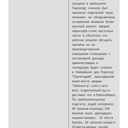
трещина в кривошипе.
Пароходу сначала был
прописан недельный «курс
лечения», но обнаруженные
осложнения выявили более
крупный ремонт. Аварии
пароходов стали настолько
часты и убыточны, что
рабочие решили обсудить
причины их на
производственном
совещании. Совещание с
постановкой доклада
администрации и
технадзора будет созвано
в ближайшие дни. Пароход
"Пролетарий", проходивший
мимо мести аварии
"Либкнехта", снял с него
весь подмоченный груз и
доставил его в Новосибирск.
По приблизительному
подсчету, водой испорчено
96 мешков пшеницы, 345
мешков муки, двенадцать
ящиков папирос, 23 места
бумаги, 50 мешков сахара и
53 места разных грузов.