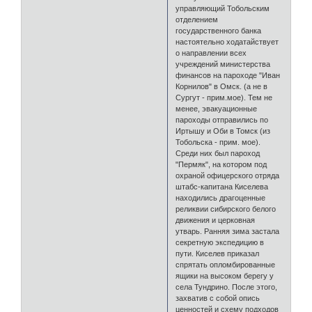
управляющий Тобольским
отделением
государственного банка
настоятельно ходатайствует
о направлении всех
учреждений министерства
финансов на пароходе "Иван
Корнилов" в Омск. (а не в
Сургут - прим.мое). Тем не
менее, эвакуационные
пароходы отправились по
Иртышу и Оби в Томск (из
Тобольска - прим. мое).
Среди них был пароход
"Пермяк", на котором под
охраной офицерского отряда
штабс-капитана Киселева
находились драгоценные
реликвии сибирского белого
движения и церковная
утварь. Ранняя зима застала
секретную экспедицию в
пути. Киселев приказал
спрятать опломбированные
ящики на высоком берегу у
села Тундрино. После этого,
захватив с собой опись
ценностей и схему подходов