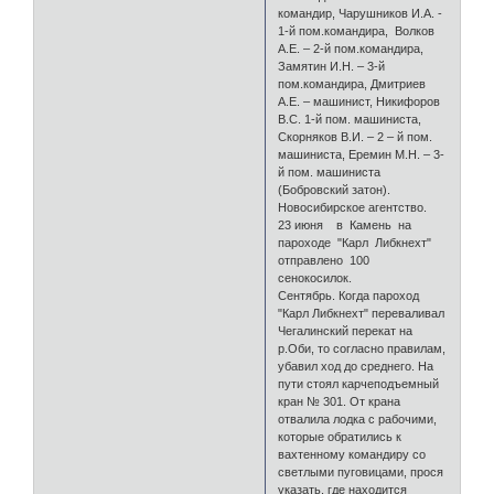
командир, Чарушников И.А. -
1-й пом.командира, Волков
А.Е. – 2-й пом.командира,
Замятин И.Н. – 3-й
пом.командира, Дмитриев
А.Е. – машинист, Никифоров
В.С. 1-й пом. машиниста,
Скорняков В.И. – 2 – й пом.
машиниста, Еремин М.Н. – 3-
й пом. машиниста
(Бобровский затон).
Новосибирское агентство.
23 июня в Камень на
пароходе "Карл Либкнехт"
отправлено 100
сенокосилок.
Сентябрь. Когда пароход
"Карл Либкнехт" переваливал
Чегалинский перекат на
р.Оби, то согласно правилам,
убавил ход до среднего. На
пути стоял карчеподъемный
кран № 301. От крана
отвалила лодка с рабочими,
которые обратились к
вахтенному командиру со
светлыми пуговицами, прося
указать, где находится