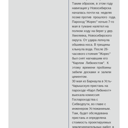
Таким образом, в этом году
навигация у Новосибирска
началась почти на неделю
позже против прошлого года.
Пароход "Жорес" ночью 7-го
мая в тумане налетел на
полном ходу на берег у дер.
Хмелевка, Новосибирского
округа. От удара лопнула
обшивка носа. В трещины
хлынула вода. После 26-
часового стояния "Жорес"
был снят нагнавшим его
"Карлом Либкнехтом". К
этому времени пробоины
забили досками и залили
цементом.
30 мая из Барнаула в Усть-
Чарышскую пристань на
пароходе «Карл Либкнехт»
выехала комиссия
Госпароходства с
Сибводпути, во главе с
инженером Устюжаниным.
Там, будет обследована
пристань и определена
стоимость проектируемых
землечерпательных работ, в