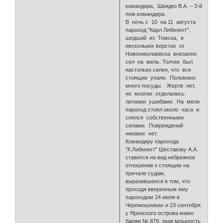
командира, Швидко В.А. – 3-й
пом.командира.
В ночь с 10 на 11 августа
пароход "Карл Либкнехт",
шедший из Томска, в
нескольких верстах от
Новониколаевска внезапно
сел на мель. Толчек был
настолько силен, что все
стоящие упали. Поломано
много посуды. Жертв нет,
но многие отделались
легкими ушибами. На мели
пароход стоял около часа и
снялся собственными
силами. Повреждений
никаких нет.
Командиру парохода
"К.Либкнехт" Шестакову А.А.
ставится на вид небрежное
отношение к стоящим на
причале судам,
выразившееся в том, что
проходя вверенным ему
пароходом 24 июля в
Черемошниках и 23 сентября
у Яренского острова мимо
баржи № 879, зная мощность