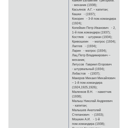
Кайкин Евлампий Григорьев.
- механик (1938);
Касьянов А.Г. – капитан;
Кашки - (1937);
Кокорин - 3-й пом.командира
(1924);
Копейкин Петр Иванович - 2,
1-й пом.командира (1937);
Костяев - штурман (1934);
Кривошеин - матрос (1934);
Лаптев - (1934);
Ларин - матрос (1934);
Лац Петр Владимирович –
механик;
Литусов Гавриил Егорович
- штурвальный (1934);
Лобастов - (1937);
Макеров Михаил Михайлович
– 1-й пом.командира
(1924,1925,1926);
Маленков В.Н. - наметчик
(1938);
Малыш Николай Андреевич
- капитан;
Малышев Анатолий
Степанович - (1933);
Мошкин А.И. - 1-й
пом.командира (1938);