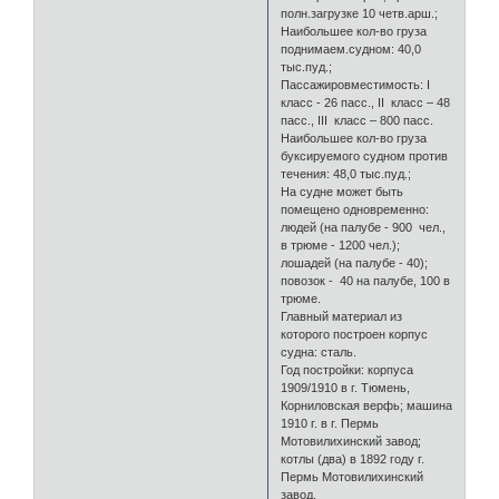
полн.загрузке 10 четв.арш.;
Наибольшее кол-во груза
поднимаем.судном: 40,0
тыс.пуд.;
Пассажировместимость: I
класс - 26 пасс., II класс – 48
пасс., III класс – 800 пасс.
Наибольшее кол-во груза
буксируемого судном против
течения: 48,0 тыс.пуд.;
На судне может быть
помещено одновременно:
людей (на палубе - 900 чел.,
в трюме - 1200 чел.);
лошадей (на палубе - 40);
повозок - 40 на палубе, 100 в
трюме.
Главный материал из
которого построен корпус
судна: сталь.
Год постройки: корпуса
1909/1910 в г. Тюмень,
Корниловская верфь; машина
1910 г. в г. Пермь
Мотовилихинский завод;
котлы (два) в 1892 году г.
Пермь Мотовилихинский
завод.