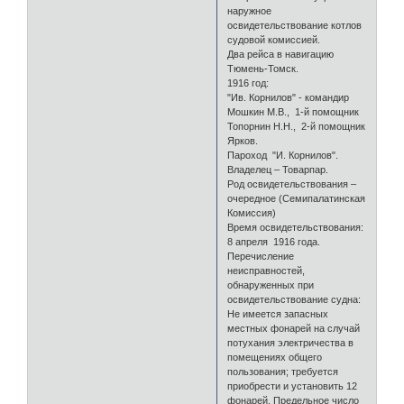
наружное
освидетельствование котлов
судовой комиссией.
Два рейса в навигацию
Тюмень-Томск.
1916 год:
"Ив. Корнилов" - командир
Мошкин М.В., 1-й помощник
Топорнин Н.Н., 2-й помощник
Ярков.
Пароход "И. Корнилов".
Владелец – Товарпар.
Род освидетельствования –
очередное (Семипалатинская
Комиссия)
Время освидетельствования:
8 апреля 1916 года.
Перечисление
неисправностей,
обнаруженных при
освидетельствование судна:
Не имеется запасных
местных фонарей на случай
потухания электричества в
помещениях общего
пользования; требуется
приобрести и установить 12
фонарей. Предельное число