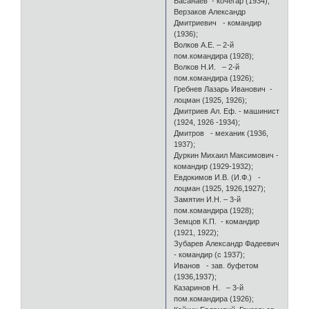
Басанаев - кочегар (1934);
Верзаков Александр
Дмитриевич - командир
(1936);
Волков А.Е. – 2-й
пом.командира (1928);
Волков Н.И. – 2-й
пом.командира (1926);
Гребнев Лазарь Иванович -
лоцман (1925, 1926);
Дмитриев Ал. Еф. - машинист
(1924, 1926 -1934);
Дмитров - механик (1936,
1937);
Дуркин Михаил Максимович -
командир (1929-1932);
Евдокимов И.В. (И.Ф.) -
лоцман (1925, 1926,1927);
Замятин И.Н. – 3-й
пом.командира (1928);
Земцов К.П. - командир
(1921, 1922);
Зубарев Александр Фадеевич
- командир (с 1937);
Иванов - зав. буфетом
(1936,1937);
Казаринов Н. – 3-й
пом.командира (1926);