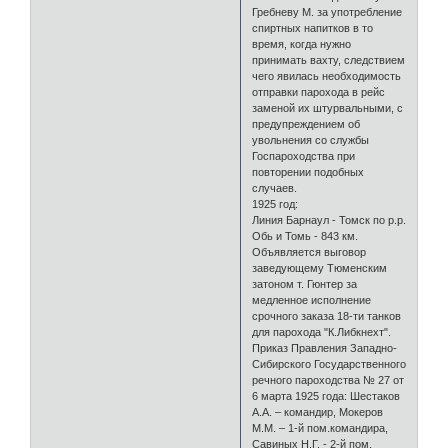
Гребневу М. за употребление
спиртных напитков в то
время, когда нужно
принимать вахту, следствием
чего явилась необходимость
отправки парохода в рейс
заменой их штурвальными, с
предупреждением об
увольнения со службы
Госпароходства при
повторении подобных
случаев.
1925 год:
Линия Барнаул - Томск по р.р.
Обь и Томь - 843 км.
Объявляется выговор
заведующему Тюменским
затоном т. Гюнтер за
медленное исполнение
срочного заказа 18-ти танков
для парохода "К.Либкнехт".
Приказ Правления Западно-
Сибирского Государственного
речного пароходства № 27 от
6 марта 1925 года: Шестаков
А.А. – командир, Мокеров
М.М. – 1-й пом.командира,
Савиных Н.Г. - 2-й пом.