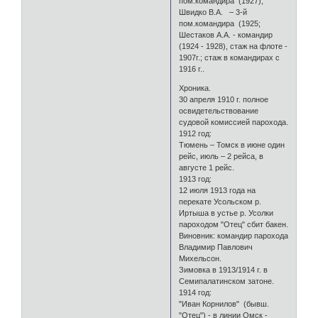
пом.командира (1927);
Швидко В.А. – 3-й
пом.командира (1925;
Шестаков А.А. - командир
(1924 - 1928), стаж на флоте -
1907г.; стаж в командирах с
1916 г..
Хроника.
30 апреля 1910 г. полное
освидетельствование
судовой комиссией парохода.
1912 год:
Тюмень – Томск в июне один
рейс, июль – 2 рейса, в
августе 1 рейс.
1913 год:
12 июля 1913 года на
перекате Усольском р.
Иртыша в устье р. Усолки
пароходом "Отец" сбит бакен.
Виновник: командир парохода
Владимир Павлович
Михельсон.
Зимовка в 1913/1914 г. в
Семипалатинском затоне.
1914 год:
"Иван Корнилов" (бывш.
"Отец") - в линии Омск -