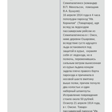
Семипалатинск (командир
В.П. Михельсон, помощник
В.А. Бушуев).
16 апреля 1914 года в 4 часа
пополудни пароход "Ив.
Корнилов" (Товарпара), идя
вслед за ледоходом
пассажирским рейсом из
Семипалатинска в г. Омск,
ниже деревни Ошаровки,
вследствие густо идущего
льда остановился под
защитой в курье, охраняя
себя от ледохода, но в
полночь, переменившись
сильным ветром вынесенная
из курьи льдина концом
задела плечо правого борта
парохода и причинила в
носовой шахте вмятину
выше полки, причем погнуло
два холостых и один
наборный шпангоуты.
Исправление повреждения
стоило около 50 рублей.
Осмотр 21 апреля 1914 года,
в г. Омске. Товаро-
пассажирский пароход "Ив.