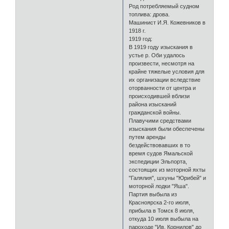
Род потребляемый судном
топлива: дрова.
Машинист И.Я. Кожевников в
1918 г.
1919 год:
В 1919 году изыскания в
устье р. Оби удалось
произвести, несмотря на
крайне тяжелые условия для
их организации вследствие
оторванности от центра и
происходившей вблизи
района изысканий
гражданской войны.
Плавучими средствами
изыскания были обеспечены
путем аренды
бездействовавших в то
время судов Ямальской
экспедиции Эльпорта,
состоящих из моторной яхты
"Галялия", шхуны "Юрибей" и
моторной лодки "Яша".
Партия выбыла из
Красноярска 2-го июля,
прибыла в Томск 8 июля,
откуда 10 июля выбыла на
пароходе "Ив. Корнилов" до