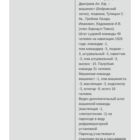
Дмитриев Ал. Еф. –
машинист (Бобровский
затон); лоцмана; Тупицын С.
Ак., Гребнев Лазарь
Иванович, Евдокимов И.В.
(плес Барнаул-Томск).
Штат судовой команды 49
человек на навигацию 1926
года: командир -1,
пом.командира -3, лоцман –
3, штурвальный -3, наметчик
-3, пом.штурвальный -3,
матрос -15. Палубная
команда 31 человек.
Машинная команда:
машинист -1, пом.машиниста
-3, масленщик -3, водосмотр
-3, кочегар -8, всего 18
человек.
Веден дополнительный штат
машинной команды
(масленщик -1,
электротехник -1) на
пароходе в виду
рефрижераторной
установкой.
Пароход участвовал в
спасении груза и пассажиров