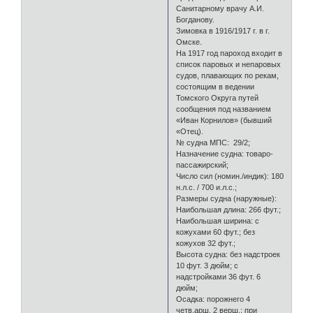
Санитарному врачу А.И.
Богданову.
Зимовка в 1916/1917 г. в г.
Омске.
На 1917 год пароход входит в
список паровых и непаровых
судов, плавающих по рекам,
состоящим в ведении
Томского Округа путей
сообщения под названием
«Иван Корнилов» (бывший
«Отец).
№ судна МПС: 29/2;
Назначение судна: товаро-
пассажирский;
Число сил (номин./индик): 180
н.л.с. / 700 и.л.с.;
Размеры судна (наружные):
Наибольшая длина: 266 фут.;
Наибольшая ширина: с
кожухами 60 фут.; без
кожухов 32 фут.;
Высота судна: без надстроек
10 фут. 3 дюйм; с
надстройками 36 фут. 6
дюйм;
Осадка: порожнего 4
четв.арш. 2 верш.; при