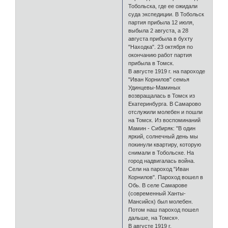
Тобольска, где ее ожидали
суда экспедиции. В Тобольск
партия прибыла 12 июля,
выбыла 2 августа, а 28
августа прибыла в бухту
"Находка". 23 октября по
окончанию работ партия
прибыла в Томск.
В августе 1919 г. на пароходе
"Иван Корнилов" семья
Удинцевы-Маминых
возвращалась в Томск из
Екатеринбурга. В Самарово
отслужили молебен и пошли
на Томск. Из воспоминаний
Мамин - Сибиряк: "В один
яркий, солнечный день мы
покинули квартиру, которую
снимали в Тобольске. На
город надвигалась война.
Сели на пароход "Иван
Корнилов". Пароход вошел в
Обь. В селе Самарове
(современный Ханты-
Мансийск) был молебен.
Потом наш пароход пошел
дальше, на Томск».
В августе 1919 г.