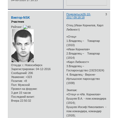
04-08-2026 17:18:15
Поделиться
26-10-
3
Виктор-NSK
2017 09:18:18
Участник
Отец (Иван Корнилов, Карл
Рейтинг:
Либкнехт)
«Отец»
1.Владелец – Товарпар
(1910)
«Иван Корнилов»
2.Владелец – Товарпар
(1914)
«Карл Либкнехт»
Откуда:
г. Новосибирск
3.Владелец –
Зарегистрирован
: 04-12-2016
Госпароходство (1923/1924)
Сообщений:
206
4. Владелец - Верхне-
Уважение:
+323
Иртышское пароходство
Позитив:
+8
(1938)
Пол:
Мужской
Провел на форуме:
Экипаж:
3 дня 15 часов
«Отец» и «Ив. Корнилов»
Последний визит:
Бушуев В.А. - пом.командира
Вчера 22:50:32
(1914);
Бушуев Иосиф Николаевич -
пом.командира, командир
(1918);