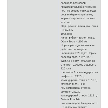
парохода благодаря
продолжительной службы на
нем, не сбавив ходу дважды
сорвал баржу с причалов,
вырвал мертвяки и сломал
мостки.
Один рейс в навигацию Томск
– Тюмень.
1926 год:
Линия Бийск - Томск по р.р.
Обь и Томь - 1100 км.
Нормы расхода топлива на
действия парохода в
навигацию 1926 года: Нормы
расхода дров в куб. на 1
ед.и.л.с в ходу - 0,00650, на
стоянке - 0,00097, мощность
720 и.л.с.
Шестаков А. – командир, стаж
на флоте с 1907 г.,
командирский стаж с 1916 г.,
Мокеров М.М. – 1-й
пом.командира, стаж на
флоте с 1911 г.,
командирский стаж с 1913 г.;
Волков Н. – 2-й
пом.командира; Казаринов Н.
– 3-й пом.командира;