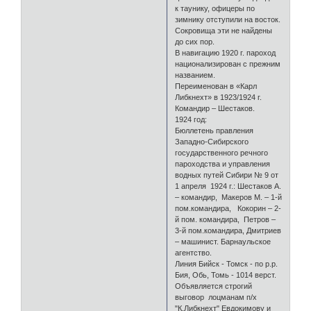
к таунику, офицеры по
зимнику отступили на восток.
Сокровища эти не найдены
до сих пор.
В навигацию 1920 г. пароход
национализирован с прежним
названием.
Переименован в «Карл
Либкнехт» в 1923/1924 г.
Командир – Шестаков.
1924 год:
Бюллетень правления
Западно-Сибирского
государственного речного
пароходства и управления
водных путей Сибири № 9 от
1 апреля 1924 г.: Шестаков А.
– командир, Макеров М. – 1-й
пом.командира, Кокорин – 2-
й пом. командира, Петров –
3-й пом.командира, Дмитриев
– машинист. Барнаульское
агентство.
Линия Бийск - Томск - по р.р.
Бия, Обь, Томь - 1014 верст.
Объявляется строгий
выговор лоцманам п/х
"К.Либкнехт" Евдокимову и