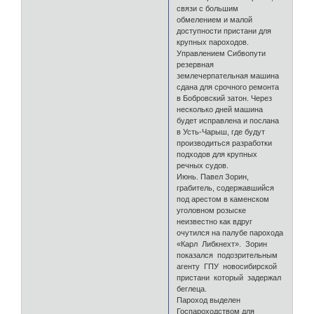
связи с большим
обмелением и малой
доступности пристани для
крупных пароходов.
Управлением Сибвопути
резервная
землечерпательная машина
сдана для срочного ремонта
в Бобровский затон. Через
несколько дней машина
будет исправлена и послана
в Усть-Чарыш, где будут
производиться разработки
подходов для крупных
речных судов.
Июнь. Павел Зорин,
грабитель, содержавшийся
под арестом в каменском
уголовном розыске
неизвестно как вдруг
очутился на палубе парохода
«Карл Либкнехт». Зорин
показался подозрительным
агенту ГПУ новосибирской
пристани который задержал
беглеца.
Пароход выделен
Госпароходством для