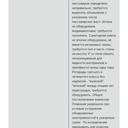
пассажиров определено
неправильно; требуется
вывесить объявление с
указанием числа
пассажирских мест. Аптека
не оборудована
медикаментами; требуется
пополнить. Санитарная каюта
не вполне оборудована, не
имеется резиновых галош;
требуется пол и часть стены
на высоту 4" от пола обшить
непроницаемым для
жидкости материалом и
приобрести галош одну пару.
Ретирады третьего и
четвертого класса без
надписей - "мужской",
"женский" между очками нет
перегородок; требуется
оборудовать. Общее
постановление комиссии:
Плавание разрешено при
условии устранения
обнаруженных
неисправностей в указанные
сроки. По исправлению
предъявить для осмотра