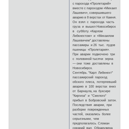
с парохода «Пролетарий»
вместе с пароходом «Михаил
Лашевич», совершившего
аварию в 8 верстах от Камня.
Он взял с парохода часть
груза и вышел Новосибирск
в субботу. «Карлом
Либкнехтом» и «Михаилом
Лашевичем" доставлены
пассажиры и 26 тыс. пудов
пшеницы «Пролетария».
При аварии подмочено три
с половиной тысячи зерна
— они тоже доставлены в
Новосибирск.
Сентябрь. "Карл Либкнехт"
пассажирский пароход
обского плеса, потерпевший
аварию в 100 верстах вниз
от Барнаула, на буксире
"Киргиза" и "Смелого"
прибыл в Бобровский затон.
Последствия аварии, при
разборке поврежденных
частей, оказались более
серьезными, чем
предполагалось. Сломан
средний вал. Обнаружена