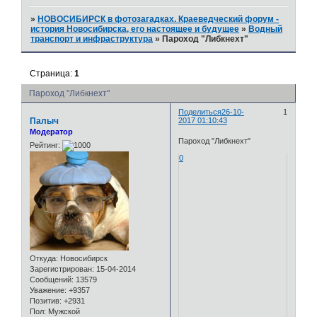
»
НОВОСИБИРСК в фотозагадках. Краеведческий форум -
история Новосибирска, его настоящее и будущее
»
Водный
транспорт и инфраструктура
»
Пароход "Либкнехт"
Страница:
1
Пароход "Либкнехт"
Поделиться
26-10-
1
Палыч
2017 01:10:43
Модератор
Пароход "Либкнехт"
Рейтинг:
0
Откуда:
Новосибирск
Зарегистрирован
: 15-04-2014
Сообщений:
13579
Уважение:
+9357
Позитив:
+2931
Пол:
Мужской