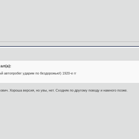
ал(а):
 автопробег ударим по бездорожью!) 1920-е гг
вич. Хороша версия, но увы, нет. Сходняк по другому поводу и намного позже.