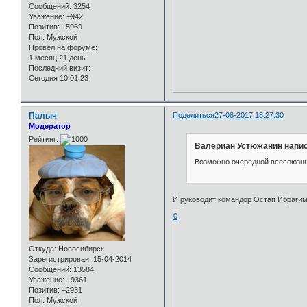
Сообщений:
3254
Уважение:
+942
Позитив:
+5969
Пол:
Мужской
Провел на форуме:
1 месяц 21 день
Последний визит:
Сегодня 10:01:23
Палыч
Поделиться
27-08-2017 18:27:30
Модератор
Рейтинг:
Валериан Устюжанин напис
Возможно очередной всесоюзный
И руководит командор Остап Ибрагимо
0
Откуда:
Новосибирск
Зарегистрирован
: 15-04-2014
Сообщений:
13584
Уважение:
+9361
Позитив:
+2931
Пол:
Мужской