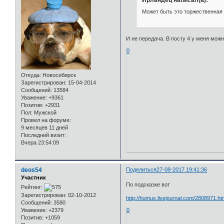
Может быть это торжественная 
И не передача. В посту 4 у меня можн
0
Откуда:
Новосибирск
Зарегистрирован
: 15-04-2014
Сообщений:
13584
Уважение:
+9361
Позитив:
+2931
Пол:
Мужской
Провел на форуме:
9 месяцев 11 дней
Последний визит:
Вчера 23:54:09
deos54
Поделиться
27-08-2017 19:41:36
Участник
По подсказке вот
Рейтинг:
Зарегистрирован
: 02-10-2012
http://humus.livejournal.com/2808971.ht
Сообщений:
3580
0
Уважение:
+2379
Позитив:
+1059