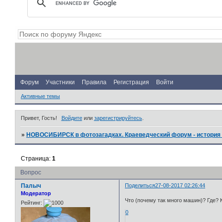
Форум
Участники
Правила
Регистрация
Войти
Активные темы
Привет, Гость!
Войдите
или
зарегистрируйтесь
.
»
НОВОСИБИРСК в фотозагадках. Краеведческий форум - история 
Страница:
1
Вопрос
Палыч
Поделиться
27-08-2017 02:26:44
Модератор
Что (почему так много машин)? Где? 
Рейтинг:
0